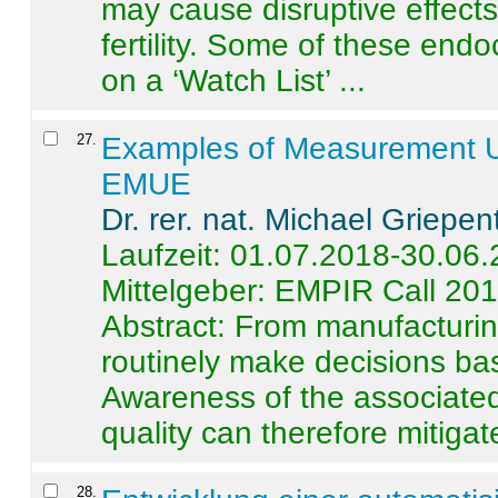
may cause disruptive effects
fertility. Some of these end
on a ‘Watch List’ ...
27
.
Examples of Measurement Un
EMUE
Dr. rer. nat. Michael Griepen
Laufzeit: 01.07.2018-30.06
Mittelgeber: EMPIR Call 20
Abstract:
From manufacturing
routinely make decisions b
Awareness of the associated
quality can therefore mitigate 
28
.