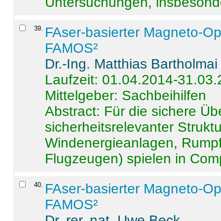
Untersuchungen, insbesonde
39
.
FAser-basierter Magneto-Op
FAMOS²
Dr.-Ing. Matthias Bartholmai
Laufzeit: 01.04.2014-31.03
Mittelgeber: Sachbeihilfen
Abstract:
Für die sichere Ü
sicherheitsrelevanter Strukt
Windenergieanlagen, Rumpf-
Flugzeugen) spielen in Compo
40
.
FAser-basierter Magneto-Op
FAMOS²
Dr. rer. nat. Uwe Beck