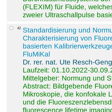
(FLEXIM) für Fluide, welche
zweier Ultraschallpulse basie
42
.
Standardisierung und Norm
Charakterisierung von Fluo
basierten Kalibrierwerkzeug
FluMiKal
Dr. rer. nat. Ute Resch-Gen
Laufzeit: 01.10.2022-30.09
Mittelgeber: Normung und S
Abstract:
Bildgebende Fluore
Mikroskopie, die konfokale
und die Fluoreszenzlebensd
fluorescence lifetime imaging