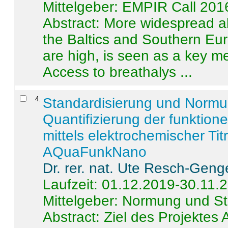
Mittelgeber: EMPIR Call 201
Abstract:
More widespread alc
the Baltics and Southern Eur
are high, is seen as a key m
Access to breathalys ...
4
.
Standardisierung und Norm
Quantifizierung der funktion
mittels elektrochemischer Ti
AQuaFunkNano
Dr. rer. nat. Ute Resch-Geng
Laufzeit: 01.12.2019-30.11.
Mittelgeber: Normung und St
Abstract:
Ziel des Projektes