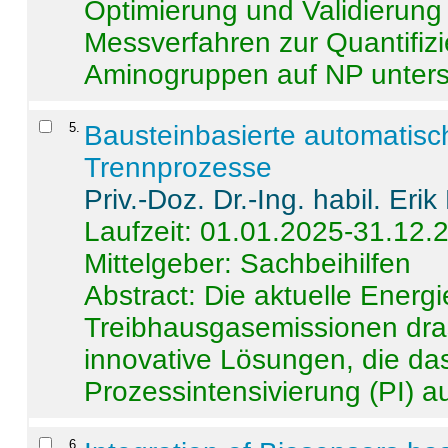
Optimierung und Validierun
Messverfahren zur Quantifiz
Aminogruppen auf NP untersch
5
.
Bausteinbasierte automatisc
Trennprozesse
Priv.-Doz. Dr.-Ing. habil. Eri
Laufzeit: 01.01.2025-31.12.
Mittelgeber: Sachbeihilfen
Abstract:
Die aktuelle Energi
Treibhausgasemissionen dras
innovative Lösungen, die das
Prozessintensivierung (PI) a
6
.