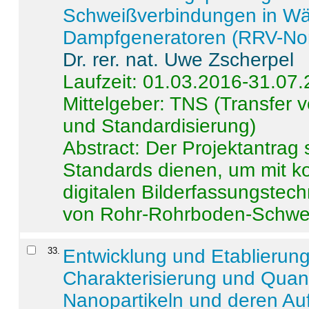
Schweißverbindungen in W
Dampfgeneratoren (RRV-No
Dr. rer. nat. Uwe Zscherpel
Laufzeit: 01.03.2016-31.07
Mittelgeber: TNS (Transfer
und Standardisierung)
Abstract:
Der Projektantrag 
Standards dienen, um mit k
digitalen Bilderfassungstec
von Rohr-Rohrboden-Schwei
33
.
Entwicklung und Etablierun
Charakterisierung und Quant
Nanopartikeln und deren Au