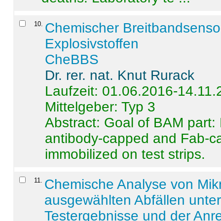
10
.
Chemischer Breitbandsenso
Explosivstoffen
CheBBS
Dr. rer. nat. Knut Rurack
Laufzeit: 01.06.2016-14.11
Mittelgeber: Typ 3
Abstract:
Goal of BAM part: 
antibody-capped and Fab-c
immobilized on test strips.
11
.
Chemische Analyse von Mik
ausgewählten Abfällen unter
Testergebnisse und der Anr