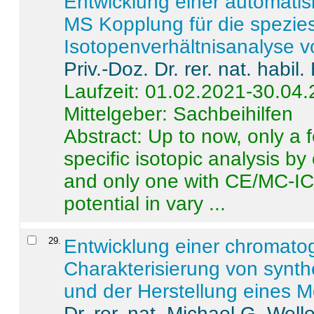
Entwicklung einer automatisi
MS Kopplung für die spezies
Isotopenverhältnisanalyse 
Priv.-Doz. Dr. rer. nat. habi
Laufzeit: 01.02.2021-30.04
Mittelgeber: Sachbeihilfen
Abstract:
Up to now, only a 
specific isotopic analysis 
and only one with CE/MC-ICP
potential in vary ...
29
.
Entwicklung einer chromat
Charakterisierung von synt
und der Herstellung eines M
Dr. rer. nat. Michael G. Welle