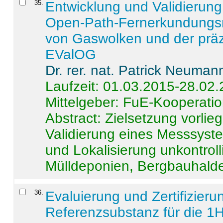
35
.
Entwicklung und Validierung 
Open-Path-Fernerkundungsm
von Gaswolken und der präz
EValOG
Dr. rer. nat. Patrick Neuman
Laufzeit: 01.03.2015-28.02
Mittelgeber: FuE-Kooperatio
Abstract:
Zielsetzung vorlie
Validierung eines Messsyst
und Lokalisierung unkontrol
Mülldeponien, Bergbauhalde
36
.
Evaluierung und Zertifizier
Referenzsubstanz für die 