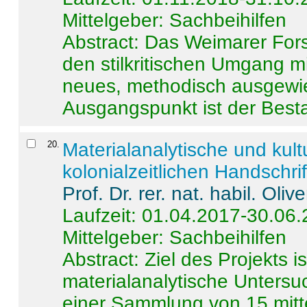
Mittelgeber: Sachbeihilfen
Abstract:
Das Weimarer Forsc
den stilkritischen Umgang m
neues, methodisch ausgewi
Ausgangspunkt ist der Besta
20
.
Materialanalytische und kul
kolonialzeitlichen Handschri
Prof. Dr. rer. nat. habil. Oli
Laufzeit: 01.04.2017-30.06
Mittelgeber: Sachbeihilfen
Abstract:
Ziel des Projekts i
materialanalytische Unters
einer Sammlung von 15 mitt