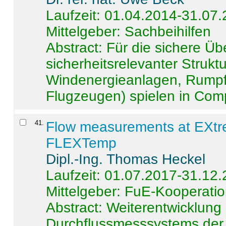
Laufzeit: 01.04.2014-31.07
Mittelgeber: Sachbeihilfen
Abstract:
Für die sichere Ü
sicherheitsrelevanter Strukt
Windenergieanlagen, Rumpf-
Flugzeugen) spielen in Compo
41
.
Flow measurements at EXtr
FLEXTemp
Dipl.-Ing. Thomas Heckel
Laufzeit: 01.07.2017-31.12
Mittelgeber: FuE-Kooperatio
Abstract:
Weiterentwicklun
Durchflussmesssystems der 