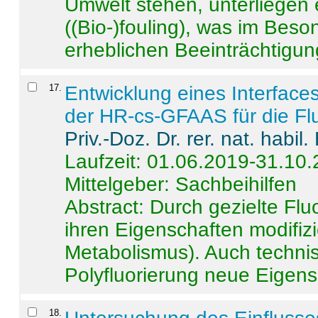
Umwelt stehen, unterliege
((Bio-)fouling), was im Beson
erheblichen Beeinträchtigung
17
.
Entwicklung eines Interface
der HR-cs-GFAAS für die Flu
Priv.-Doz. Dr. rer. nat. habi
Laufzeit: 01.06.2019-31.10
Mittelgeber: Sachbeihilfen
Abstract:
Durch gezielte Flu
ihren Eigenschaften modifizi
Metabolismus). Auch techni
Polyfluorierung neue Eigensc
18
.