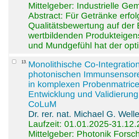
Mittelgeber: Industrielle G
Abstract:
Für Getränke erfol
Qualitätsbewertung auf der
wertbildenden Produkteige
und Mundgefühl hat der opti
13
.
Monolithische Co-Integrati
photonischen Immunsensore
in komplexen Probenmatrice
Entwicklung und Validieru
CoLuM
Dr. rer. nat. Michael G. Welle
Laufzeit: 01.01.2025-31.12
Mittelgeber: Photonik Fors