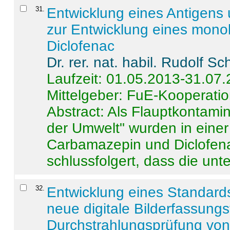
31
.
Entwicklung eines Antigens
zur Entwicklung eines monok
Diclofenac
Dr. rer. nat. habil. Rudolf S
Laufzeit: 01.05.2013-31.07
Mittelgeber: FuE-Kooperatio
Abstract:
Als Flauptkontamin
der Umwelt" wurden in ein
Carbamazepin und Diclofena
schlussfolgert, dass die unter
32
.
Entwicklung eines Standards
neue digitale Bilderfassungs
Durchstrahlungsprüfung vo