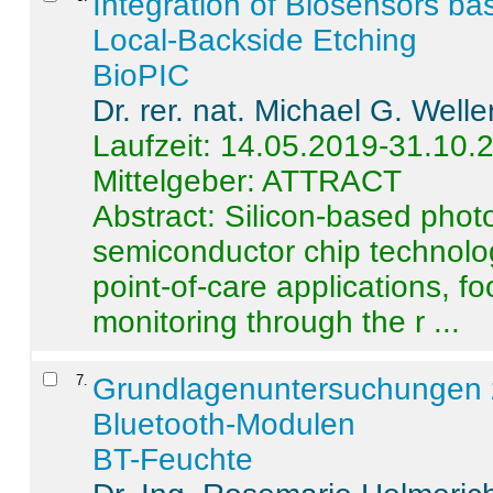
Integration of Biosensors ba
Local-Backside Etching
BioPIC
Dr. rer. nat. Michael G. Welle
Laufzeit: 14.05.2019-31.10.
Mittelgeber: ATTRACT
Abstract:
Silicon-based photo
semiconductor chip technolo
point-of-care applications, f
monitoring through the r ...
7
.
Grundlagenuntersuchungen 
Bluetooth-Modulen
BT-Feuchte