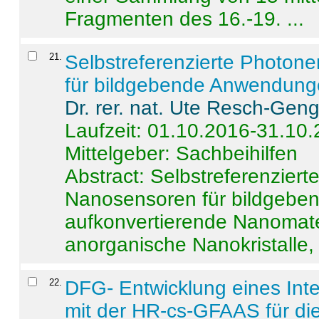
Fragmenten des 16.-19. ...
21
.
Selbstreferenzierte Photon
für bildgebende Anwendun
Dr. rer. nat. Ute Resch-Gen
Laufzeit: 01.10.2016-31.10
Mittelgeber: Sachbeihilfen
Abstract:
Selbstreferenzier
Nanosensoren für bildgeb
aufkonvertierende Nanomate
anorganische Nanokristalle, 
22
.
DFG- Entwicklung eines Int
mit der HR-cs-GFAAS für die