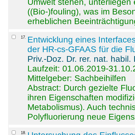
Umwelt stehen, unterliege
((Bio-)fouling), was im Beson
erheblichen Beeinträchtigung
17
.
Entwicklung eines Interface
der HR-cs-GFAAS für die Flu
Priv.-Doz. Dr. rer. nat. habi
Laufzeit: 01.06.2019-31.10
Mittelgeber: Sachbeihilfen
Abstract:
Durch gezielte Flu
ihren Eigenschaften modifizi
Metabolismus). Auch techni
Polyfluorierung neue Eigensc
18
.