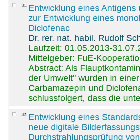
31
.
Entwicklung eines Antigens
zur Entwicklung eines monok
Diclofenac
Dr. rer. nat. habil. Rudolf S
Laufzeit: 01.05.2013-31.07
Mittelgeber: FuE-Kooperatio
Abstract:
Als Flauptkontamin
der Umwelt" wurden in ein
Carbamazepin und Diclofena
schlussfolgert, dass die unter
32
.
Entwicklung eines Standards
neue digitale Bilderfassungs
Durchstrahlungsprüfung vo