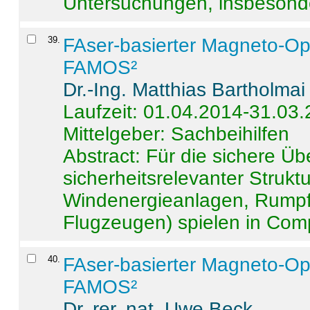
Untersuchungen, insbesonde
39
.
FAser-basierter Magneto-Op
FAMOS²
Dr.-Ing. Matthias Bartholmai
Laufzeit: 01.04.2014-31.03
Mittelgeber: Sachbeihilfen
Abstract:
Für die sichere Ü
sicherheitsrelevanter Strukt
Windenergieanlagen, Rumpf-
Flugzeugen) spielen in Compo
40
.
FAser-basierter Magneto-Op
FAMOS²
Dr. rer. nat. Uwe Beck