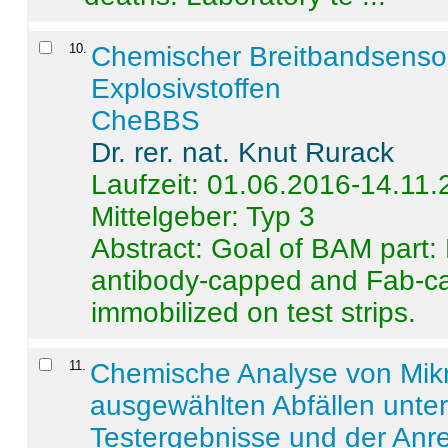
10
.
Chemischer Breitbandsenso
Explosivstoffen
CheBBS
Dr. rer. nat. Knut Rurack
Laufzeit: 01.06.2016-14.11
Mittelgeber: Typ 3
Abstract:
Goal of BAM part: 
antibody-capped and Fab-c
immobilized on test strips.
11
.
Chemische Analyse von Mik
ausgewählten Abfällen unter
Testergebnisse und der Anr