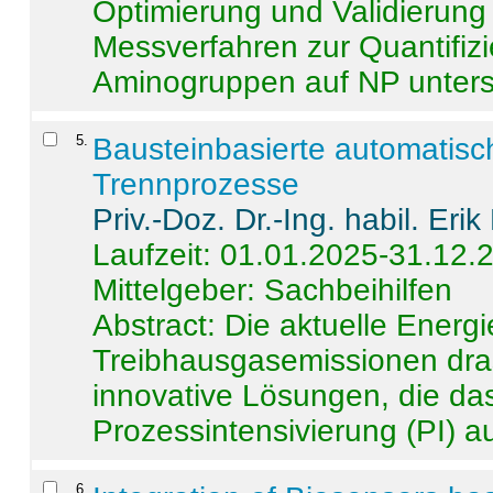
Optimierung und Validierun
Messverfahren zur Quantifiz
Aminogruppen auf NP untersch
5
.
Bausteinbasierte automatisc
Trennprozesse
Priv.-Doz. Dr.-Ing. habil. Eri
Laufzeit: 01.01.2025-31.12.
Mittelgeber: Sachbeihilfen
Abstract:
Die aktuelle Energi
Treibhausgasemissionen dras
innovative Lösungen, die das
Prozessintensivierung (PI) a
6
.