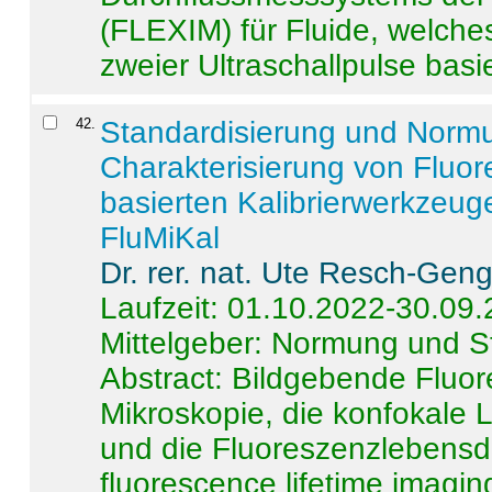
(FLEXIM) für Fluide, welche
zweier Ultraschallpulse basie
42
.
Standardisierung und Norm
Charakterisierung von Fluo
basierten Kalibrierwerkzeug
FluMiKal
Dr. rer. nat. Ute Resch-Gen
Laufzeit: 01.10.2022-30.09
Mittelgeber: Normung und S
Abstract:
Bildgebende Fluore
Mikroskopie, die konfokale
und die Fluoreszenzlebensd
fluorescence lifetime imaging