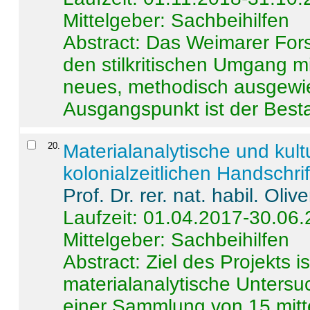
Mittelgeber: Sachbeihilfen
Abstract:
Das Weimarer Forsc
den stilkritischen Umgang m
neues, methodisch ausgewi
Ausgangspunkt ist der Besta
20
.
Materialanalytische und kul
kolonialzeitlichen Handschri
Prof. Dr. rer. nat. habil. Oli
Laufzeit: 01.04.2017-30.06
Mittelgeber: Sachbeihilfen
Abstract:
Ziel des Projekts i
materialanalytische Unters
einer Sammlung von 15 mitt