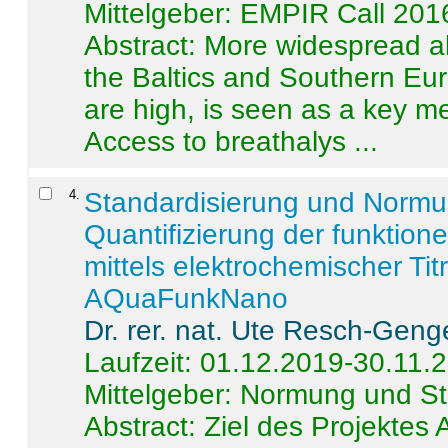
Mittelgeber: EMPIR Call 201
Abstract:
More widespread alc
the Baltics and Southern Eur
are high, is seen as a key m
Access to breathalys ...
4
.
Standardisierung und Norm
Quantifizierung der funktion
mittels elektrochemischer Ti
AQuaFunkNano
Dr. rer. nat. Ute Resch-Geng
Laufzeit: 01.12.2019-30.11.
Mittelgeber: Normung und St
Abstract:
Ziel des Projektes