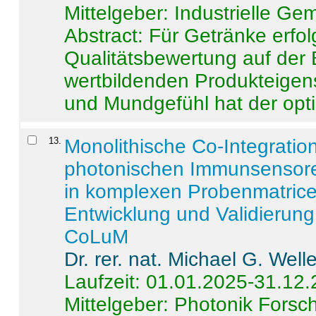
Mittelgeber: Industrielle G
Abstract:
Für Getränke erfol
Qualitätsbewertung auf der
wertbildenden Produkteige
und Mundgefühl hat der opti
13
.
Monolithische Co-Integrati
photonischen Immunsensore
in komplexen Probenmatrice
Entwicklung und Validieru
CoLuM
Dr. rer. nat. Michael G. Welle
Laufzeit: 01.01.2025-31.12
Mittelgeber: Photonik Fors