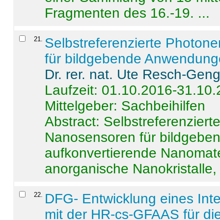
Fragmenten des 16.-19. ...
21
.
Selbstreferenzierte Photon
für bildgebende Anwendun
Dr. rer. nat. Ute Resch-Gen
Laufzeit: 01.10.2016-31.10
Mittelgeber: Sachbeihilfen
Abstract:
Selbstreferenzier
Nanosensoren für bildgeb
aufkonvertierende Nanomate
anorganische Nanokristalle, 
22
.
DFG- Entwicklung eines Int
mit der HR-cs-GFAAS für die