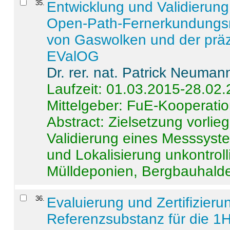
35
.
Entwicklung und Validierung 
Open-Path-Fernerkundungsm
von Gaswolken und der präz
EValOG
Dr. rer. nat. Patrick Neuman
Laufzeit: 01.03.2015-28.02
Mittelgeber: FuE-Kooperatio
Abstract:
Zielsetzung vorlie
Validierung eines Messsyst
und Lokalisierung unkontrol
Mülldeponien, Bergbauhalde
36
.
Evaluierung und Zertifizier
Referenzsubstanz für die 