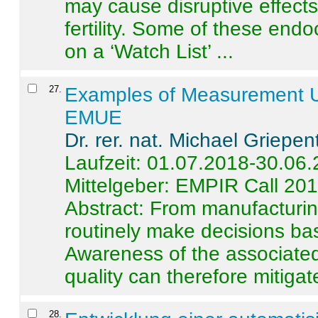
may cause disruptive effects
fertility. Some of these end
on a ‘Watch List’ ...
27
.
Examples of Measurement Un
EMUE
Dr. rer. nat. Michael Griepen
Laufzeit: 01.07.2018-30.06
Mittelgeber: EMPIR Call 20
Abstract:
From manufacturing
routinely make decisions b
Awareness of the associated
quality can therefore mitigate 
28
.