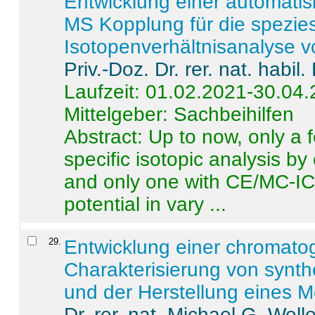
Entwicklung einer automatisi
MS Kopplung für die spezies
Isotopenverhältnisanalyse 
Priv.-Doz. Dr. rer. nat. habi
Laufzeit: 01.02.2021-30.04
Mittelgeber: Sachbeihilfen
Abstract:
Up to now, only a 
specific isotopic analysis 
and only one with CE/MC-ICP
potential in vary ...
29
.
Entwicklung einer chromat
Charakterisierung von synt
und der Herstellung eines M
Dr. rer. nat. Michael G. Welle