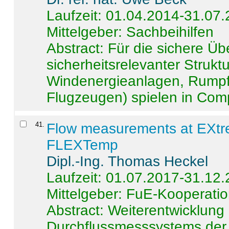
Laufzeit: 01.04.2014-31.07
Mittelgeber: Sachbeihilfen
Abstract:
Für die sichere Ü
sicherheitsrelevanter Strukt
Windenergieanlagen, Rumpf-
Flugzeugen) spielen in Compo
41
.
Flow measurements at EXtr
FLEXTemp
Dipl.-Ing. Thomas Heckel
Laufzeit: 01.07.2017-31.12
Mittelgeber: FuE-Kooperatio
Abstract:
Weiterentwicklun
Durchflussmesssystems der 