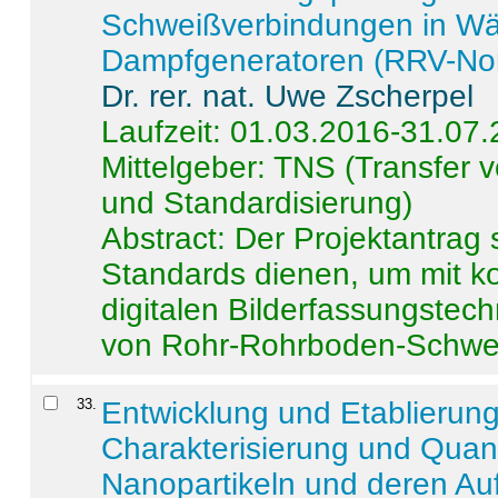
Schweißverbindungen in W
Dampfgeneratoren (RRV-No
Dr. rer. nat. Uwe Zscherpel
Laufzeit: 01.03.2016-31.07
Mittelgeber: TNS (Transfer
und Standardisierung)
Abstract:
Der Projektantrag 
Standards dienen, um mit k
digitalen Bilderfassungstec
von Rohr-Rohrboden-Schwei
33
.
Entwicklung und Etablierun
Charakterisierung und Quant
Nanopartikeln und deren Au