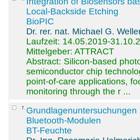
Integration of Biosensors ba
Local-Backside Etching
BioPIC
Dr. rer. nat. Michael G. Welle
Laufzeit: 14.05.2019-31.10.
Mittelgeber: ATTRACT
Abstract:
Silicon-based photo
semiconductor chip technolo
point-of-care applications, f
monitoring through the r ...
7
.
Grundlagenuntersuchungen 
Bluetooth-Modulen
BT-Feuchte