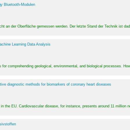
y Bluetooth-Modulen
dicht an der Oberfläche gemessen werden. Der letzte Stand der Technik ist d
achine Learning Data Analysis
 for comprehending geological, environmental, and biological processes. How
ative diagnostic methods for biomarkers of coronary heart diseases
in the EU. Cardiovascular disease, for instance, presents around 11 million n
ivstoffen