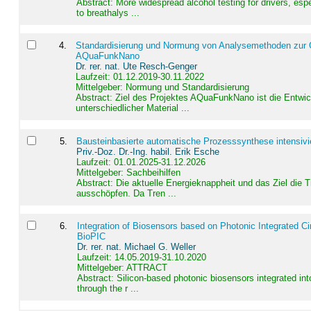
Abstract:
More widespread alcohol testing for drivers, es
to breathalys ...
4
.
Standardisierung und Normung von Analysemethoden zur Qua
AQuaFunkNano
Dr. rer. nat. Ute Resch-Genger
Laufzeit: 01.12.2019-30.11.2022
Mittelgeber: Normung und Standardisierung
Abstract:
Ziel des Projektes AQuaFunkNano ist die Entwic
unterschiedlicher Material ...
5
.
Bausteinbasierte automatische Prozesssynthese intensivi
Priv.-Doz. Dr.-Ing. habil. Erik Esche
Laufzeit: 01.01.2025-31.12.2026
Mittelgeber: Sachbeihilfen
Abstract:
Die aktuelle Energieknappheit und das Ziel die 
ausschöpfen. Da Tren ...
6
.
Integration of Biosensors based on Photonic Integrated Ci
BioPIC
Dr. rer. nat. Michael G. Weller
Laufzeit: 14.05.2019-31.10.2020
Mittelgeber: ATTRACT
Abstract:
Silicon-based photonic biosensors integrated in
through the r ...