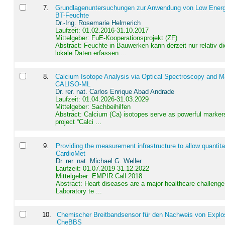
7
.
Grundlagenuntersuchungen zur Anwendung von Low Energ
BT-Feuchte
Dr.-Ing. Rosemarie Helmerich
Laufzeit: 01.02.2016-31.10.2017
Mittelgeber: FuE-Kooperationsprojekt (ZF)
Abstract:
Feuchte in Bauwerken kann derzeit nur relativ 
lokale Daten erfassen ...
8
.
Calcium Isotope Analysis via Optical Spectroscopy and M
CALISO-ML
Dr. rer. nat. Carlos Enrique Abad Andrade
Laufzeit: 01.04.2026-31.03.2029
Mittelgeber: Sachbeihilfen
Abstract:
Calcium (Ca) isotopes serve as powerful markers
project “Calci ...
9
.
Providing the measurement infrastructure to allow quantit
CardioMet
Dr. rer. nat. Michael G. Weller
Laufzeit: 01.07.2019-31.12.2022
Mittelgeber: EMPIR Call 2018
Abstract:
Heart diseases are a major healthcare challenge 
Laboratory te ...
10
.
Chemischer Breitbandsensor für den Nachweis von Explos
CheBBS