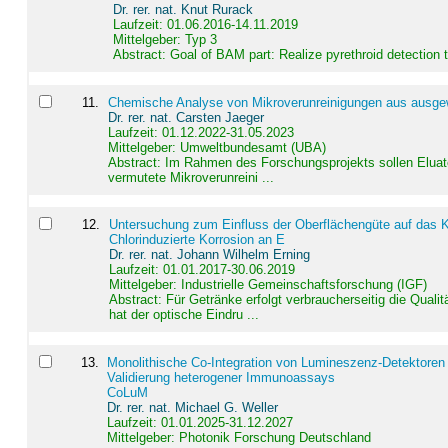
Dr. rer. nat. Knut Rurack
Laufzeit: 01.06.2016-14.11.2019
Mittelgeber: Typ 3
Abstract:
Goal of BAM part: Realize pyrethroid detection
11
.
Chemische Analyse von Mikroverunreinigungen aus ausgewä
Dr. rer. nat. Carsten Jaeger
Laufzeit: 01.12.2022-31.05.2023
Mittelgeber: Umweltbundesamt (UBA)
Abstract:
Im Rahmen des Forschungsprojekts sollen Elua
vermutete Mikroverunreini ...
12
.
Untersuchung zum Einfluss der Oberflächengüte auf das Ko
Chlorinduzierte Korrosion an E
Dr. rer. nat. Johann Wilhelm Erning
Laufzeit: 01.01.2017-30.06.2019
Mittelgeber: Industrielle Gemeinschaftsforschung (IGF)
Abstract:
Für Getränke erfolgt verbraucherseitig die Qu
hat der optische Eindru ...
13
.
Monolithische Co-Integration von Lumineszenz-Detektoren
Validierung heterogener Immunoassays
CoLuM
Dr. rer. nat. Michael G. Weller
Laufzeit: 01.01.2025-31.12.2027
Mittelgeber: Photonik Forschung Deutschland