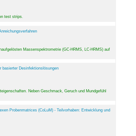
 test strips.
 Anreichungsverfahren
hochaufgelösten Massenspektrometrie (GC-HRMS, LC-HRMS) auf
r basierter Desinfektionslösungen
odukteigenschaften. Neben Geschmack, Geruch und Mundgefühl
exen Probenmatrices (CoLuM) - Teilvorhaben: Entwicklung und