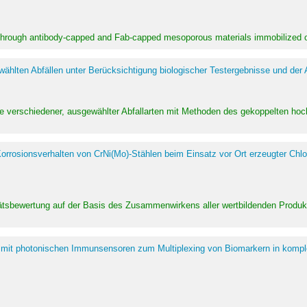
 through antibody-capped and Fab-capped mesoporous materials immobilized on
hlten Abfällen unter Berücksichtigung biologischer Testergebnisse und der
te verschiedener, ausgewählter Abfallarten mit Methoden des gekoppelten 
rrosionsverhalten von CrNi(Mo)-Stählen beim Einsatz vor Ort erzeugter Chlo
alitätsbewertung auf der Basis des Zusammenwirkens aller wertbildenden Pr
 mit photonischen Immunsensoren zum Multiplexing von Biomarkern in kompl