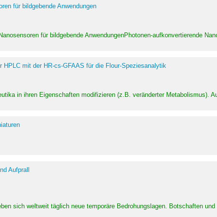
soren für bildgebende Anwendungen
 Nanosensoren für bildgebende AnwendungenPhotonen-aufkonvertierende Nanom
er HPLC mit der HR-cs-GFAAS für die Flour-Speziesanalytik
utika in ihren Eigenschaften modifizieren (z.B. veränderter Metabolismus). A
iaturen
d Aufprall
eben sich weltweit täglich neue temporäre Bedrohungslagen. Botschaften un