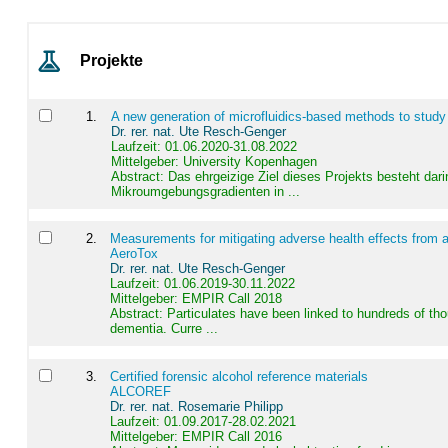
Projekte
1
.
A new generation of microfluidics-based methods to study
Dr. rer. nat. Ute Resch-Genger
Laufzeit: 01.06.2020-31.08.2022
Mittelgeber: University Kopenhagen
Abstract:
Das ehrgeizige Ziel dieses Projekts besteht dari
Mikroumgebungsgradienten in ...
2
.
Measurements for mitigating adverse health effects from a
AeroTox
Dr. rer. nat. Ute Resch-Genger
Laufzeit: 01.06.2019-30.11.2022
Mittelgeber: EMPIR Call 2018
Abstract:
Particulates have been linked to hundreds of th
dementia. Curre ...
3
.
Certified forensic alcohol reference materials
ALCOREF
Dr. rer. nat. Rosemarie Philipp
Laufzeit: 01.09.2017-28.02.2021
Mittelgeber: EMPIR Call 2016