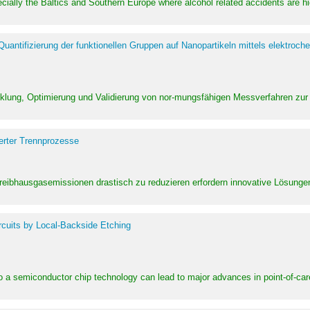
pecially the Baltics and Southern Europe where alcohol related accidents are 
ntifizierung der funktionellen Gruppen auf Nanopartikeln mittels elektroche
klung, Optimierung und Validierung von nor-mungsfähigen Messverfahren zur
erter Trennprozesse
Treibhausgasemissionen drastisch zu reduzieren erfordern innovative Lösungen,
rcuits by Local-Backside Etching
to a semiconductor chip technology can lead to major advances in point-of-car