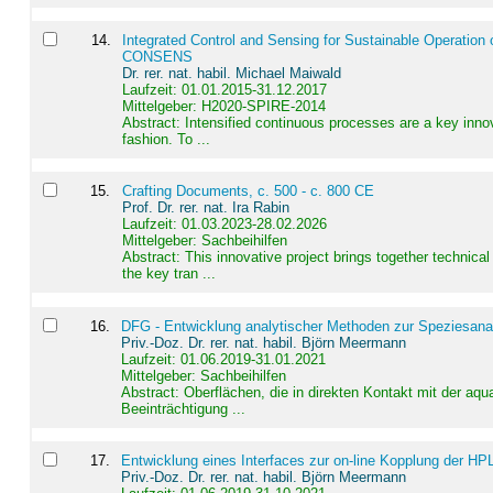
14
.
Integrated Control and Sensing for Sustainable Operation 
CONSENS
Dr. rer. nat. habil. Michael Maiwald
Laufzeit: 01.01.2015-31.12.2017
Mittelgeber: H2020-SPIRE-2014
Abstract:
Intensified continuous processes are a key innov
fashion. To ...
15
.
Crafting Documents, c. 500 - c. 800 CE
Prof. Dr. rer. nat. Ira Rabin
Laufzeit: 01.03.2023-28.02.2026
Mittelgeber: Sachbeihilfen
Abstract:
This innovative project brings together technica
the key tran ...
16
.
DFG - Entwicklung analytischer Methoden zur Speziesanal
Priv.-Doz. Dr. rer. nat. habil. Björn Meermann
Laufzeit: 01.06.2019-31.01.2021
Mittelgeber: Sachbeihilfen
Abstract:
Oberflächen, die in direkten Kontakt mit der aq
Beeinträchtigung ...
17
.
Entwicklung eines Interfaces zur on-line Kopplung der HP
Priv.-Doz. Dr. rer. nat. habil. Björn Meermann