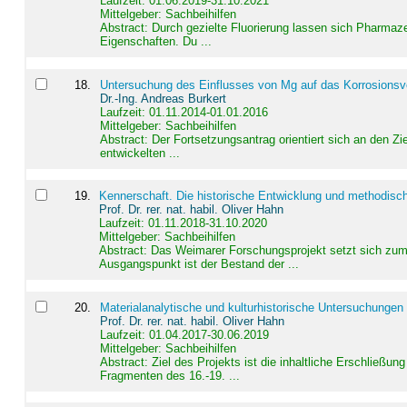
Laufzeit: 01.06.2019-31.10.2021
Mittelgeber: Sachbeihilfen
Abstract:
Durch gezielte Fluorierung lassen sich Pharmaze
Eigenschaften. Du ...
18
.
Untersuchung des Einflusses von Mg auf das Korrosionsver
Dr.-Ing. Andreas Burkert
Laufzeit: 01.11.2014-01.01.2016
Mittelgeber: Sachbeihilfen
Abstract:
Der Fortsetzungsantrag orientiert sich an den Z
entwickelten ...
19
.
Kennerschaft. Die historische Entwicklung und methodisc
Prof. Dr. rer. nat. habil. Oliver Hahn
Laufzeit: 01.11.2018-31.10.2020
Mittelgeber: Sachbeihilfen
Abstract:
Das Weimarer Forschungsprojekt setzt sich zum 
Ausgangspunkt ist der Bestand der ...
20
.
Materialanalytische und kulturhistorische Untersuchungen 
Prof. Dr. rer. nat. habil. Oliver Hahn
Laufzeit: 01.04.2017-30.06.2019
Mittelgeber: Sachbeihilfen
Abstract:
Ziel des Projekts ist die inhaltliche Erschließ
Fragmenten des 16.-19. ...