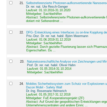
21
.
Selbstreferenzierte Photonen-aufkonvertierende Nanosen
Dr. rer. nat. Ute Resch-Genger
Laufzeit: 01.10.2016-31.10.2020
Mittelgeber: Sachbeihilfen
Abstract:
Selbstreferenzierte Photonen-aufkonvertierende
dotiert mit Seltenerdmet ...
22
.
DFG- Entwicklung eines Interfaces zu on-line Kopplung d
Priv.-Doz. Dr. rer. nat. habil. Björn Meermann
Laufzeit: 01.06.2019-31.12.2019
Mittelgeber: Sachbeihilfen
Abstract:
Durch gezielte Fluorierung lassen sich Pharmaze
Eigenschaften. Du ...
23
.
Naturwissenschaftliche Analyse von Zeichnungen und Min
Prof. Dr. rer. nat. habil. Oliver Hahn
Laufzeit: 01.05.2014-31.10.2014
Mittelgeber: Sachbeihilfen
24
.
Mobiles Sicherheitssystem zum Schutz vor Explosionen un
Ducon Mobil - Safety Wall
Dr.-Ing. Rosemarie Helmerich
Laufzeit: 01.05.2017-31.12.2018
Mittelgeber: FuE-Kooperationsprojekt (ZF)
Abstract:
Auf Grund der geopolitischen Entwicklungen erg
Unternehmenszentralen und andere Einric ...