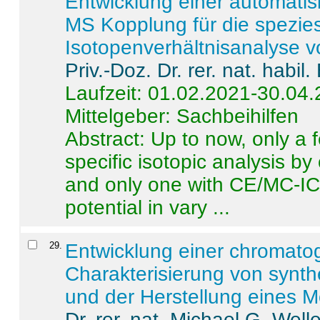
Entwicklung einer automatisi
MS Kopplung für die spezies
Isotopenverhältnisanalyse 
Priv.-Doz. Dr. rer. nat. habi
Laufzeit: 01.02.2021-30.04
Mittelgeber: Sachbeihilfen
Abstract:
Up to now, only a 
specific isotopic analysis 
and only one with CE/MC-ICP
potential in vary ...
29
.
Entwicklung einer chromat
Charakterisierung von synt
und der Herstellung eines M
Dr. rer. nat. Michael G. Welle