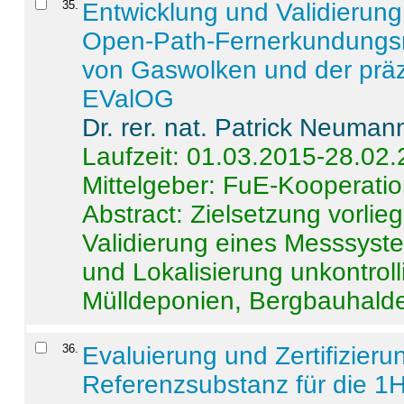
35
.
Entwicklung und Validierung 
Open-Path-Fernerkundungsm
von Gaswolken und der präz
EValOG
Dr. rer. nat. Patrick Neuman
Laufzeit: 01.03.2015-28.02
Mittelgeber: FuE-Kooperatio
Abstract:
Zielsetzung vorlie
Validierung eines Messsyst
und Lokalisierung unkontrol
Mülldeponien, Bergbauhalde
36
.
Evaluierung und Zertifizier
Referenzsubstanz für die 