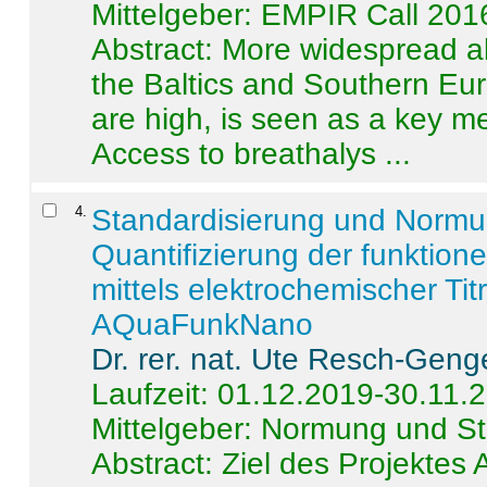
Mittelgeber: EMPIR Call 201
Abstract:
More widespread alc
the Baltics and Southern Eur
are high, is seen as a key m
Access to breathalys ...
4
.
Standardisierung und Norm
Quantifizierung der funktion
mittels elektrochemischer Ti
AQuaFunkNano
Dr. rer. nat. Ute Resch-Geng
Laufzeit: 01.12.2019-30.11.
Mittelgeber: Normung und St
Abstract:
Ziel des Projektes