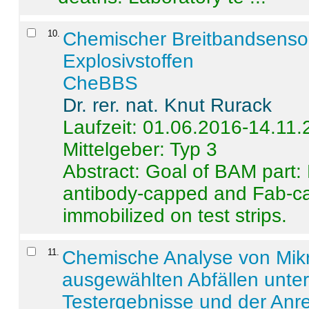
10
.
Chemischer Breitbandsenso
Explosivstoffen
CheBBS
Dr. rer. nat. Knut Rurack
Laufzeit: 01.06.2016-14.11
Mittelgeber: Typ 3
Abstract:
Goal of BAM part: 
antibody-capped and Fab-c
immobilized on test strips.
11
.
Chemische Analyse von Mik
ausgewählten Abfällen unter
Testergebnisse und der Anr