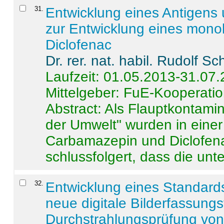
31
.
Entwicklung eines Antigens
zur Entwicklung eines monok
Diclofenac
Dr. rer. nat. habil. Rudolf S
Laufzeit: 01.05.2013-31.07
Mittelgeber: FuE-Kooperatio
Abstract:
Als Flauptkontamin
der Umwelt" wurden in ein
Carbamazepin und Diclofena
schlussfolgert, dass die unter
32
.
Entwicklung eines Standards
neue digitale Bilderfassungs
Durchstrahlungsprüfung vo