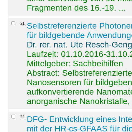
Fragmenten des 16.-19. ...
21
.
Selbstreferenzierte Photon
für bildgebende Anwendun
Dr. rer. nat. Ute Resch-Gen
Laufzeit: 01.10.2016-31.10
Mittelgeber: Sachbeihilfen
Abstract:
Selbstreferenzier
Nanosensoren für bildgeb
aufkonvertierende Nanomate
anorganische Nanokristalle, 
22
.
DFG- Entwicklung eines Int
mit der HR-cs-GFAAS für die