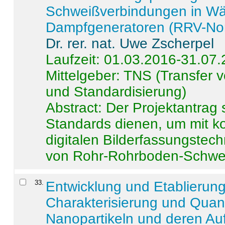
Schweißverbindungen in W
Dampfgeneratoren (RRV-No
Dr. rer. nat. Uwe Zscherpel
Laufzeit: 01.03.2016-31.07
Mittelgeber: TNS (Transfer
und Standardisierung)
Abstract:
Der Projektantrag 
Standards dienen, um mit k
digitalen Bilderfassungstec
von Rohr-Rohrboden-Schwei
33
.
Entwicklung und Etablierun
Charakterisierung und Quant
Nanopartikeln und deren Au