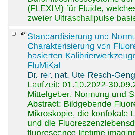
(FLEXIM) für Fluide, welche
zweier Ultraschallpulse basie
42
.
Standardisierung und Norm
Charakterisierung von Fluo
basierten Kalibrierwerkzeug
FluMiKal
Dr. rer. nat. Ute Resch-Gen
Laufzeit: 01.10.2022-30.09
Mittelgeber: Normung und S
Abstract:
Bildgebende Fluore
Mikroskopie, die konfokale
und die Fluoreszenzlebensd
fluorescence lifetime imaging