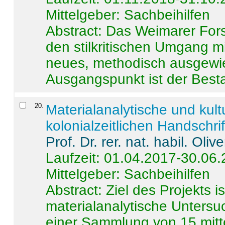
Mittelgeber: Sachbeihilfen
Abstract:
Das Weimarer Forsc
den stilkritischen Umgang m
neues, methodisch ausgewi
Ausgangspunkt ist der Besta
20
.
Materialanalytische und kul
kolonialzeitlichen Handschri
Prof. Dr. rer. nat. habil. Oli
Laufzeit: 01.04.2017-30.06
Mittelgeber: Sachbeihilfen
Abstract:
Ziel des Projekts i
materialanalytische Unters
einer Sammlung von 15 mitt