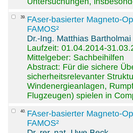
Untersuchungen, insbesonde
39
.
FAser-basierter Magneto-Op
FAMOS²
Dr.-Ing. Matthias Bartholmai
Laufzeit: 01.04.2014-31.03
Mittelgeber: Sachbeihilfen
Abstract:
Für die sichere Ü
sicherheitsrelevanter Strukt
Windenergieanlagen, Rumpf-
Flugzeugen) spielen in Compo
40
.
FAser-basierter Magneto-Op
FAMOS²
Dr. rer. nat. Uwe Beck