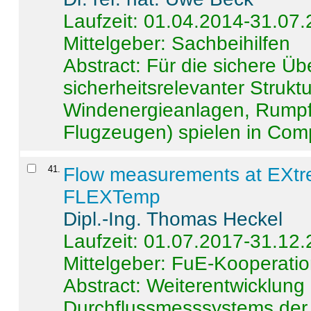
Laufzeit: 01.04.2014-31.07
Mittelgeber: Sachbeihilfen
Abstract:
Für die sichere Ü
sicherheitsrelevanter Strukt
Windenergieanlagen, Rumpf-
Flugzeugen) spielen in Compo
41
.
Flow measurements at EXtr
FLEXTemp
Dipl.-Ing. Thomas Heckel
Laufzeit: 01.07.2017-31.12
Mittelgeber: FuE-Kooperatio
Abstract:
Weiterentwicklun
Durchflussmesssystems der 