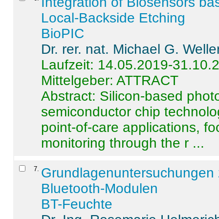
Integration of Biosensors ba
Local-Backside Etching
BioPIC
Dr. rer. nat. Michael G. Welle
Laufzeit: 14.05.2019-31.10.
Mittelgeber: ATTRACT
Abstract:
Silicon-based photo
semiconductor chip technolo
point-of-care applications, f
monitoring through the r ...
7
.
Grundlagenuntersuchungen 
Bluetooth-Modulen
BT-Feuchte