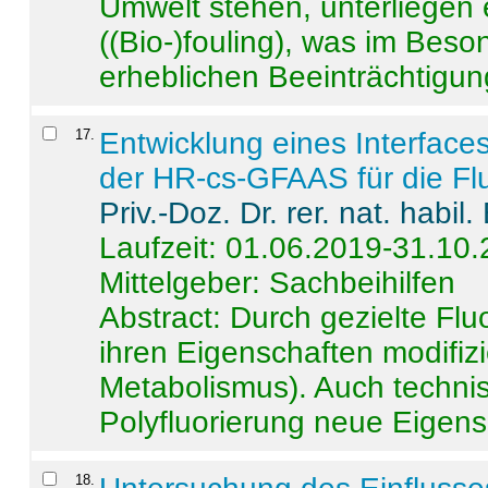
Umwelt stehen, unterliege
((Bio-)fouling), was im Beson
erheblichen Beeinträchtigung
17
.
Entwicklung eines Interface
der HR-cs-GFAAS für die Flu
Priv.-Doz. Dr. rer. nat. habi
Laufzeit: 01.06.2019-31.10
Mittelgeber: Sachbeihilfen
Abstract:
Durch gezielte Flu
ihren Eigenschaften modifizi
Metabolismus). Auch techni
Polyfluorierung neue Eigensc
18
.