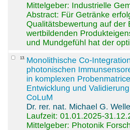
Mittelgeber: Industrielle G
Abstract:
Für Getränke erfol
Qualitätsbewertung auf der
wertbildenden Produkteige
und Mundgefühl hat der opti
13
.
Monolithische Co-Integrati
photonischen Immunsensore
in komplexen Probenmatrice
Entwicklung und Validieru
CoLuM
Dr. rer. nat. Michael G. Welle
Laufzeit: 01.01.2025-31.12
Mittelgeber: Photonik Fors