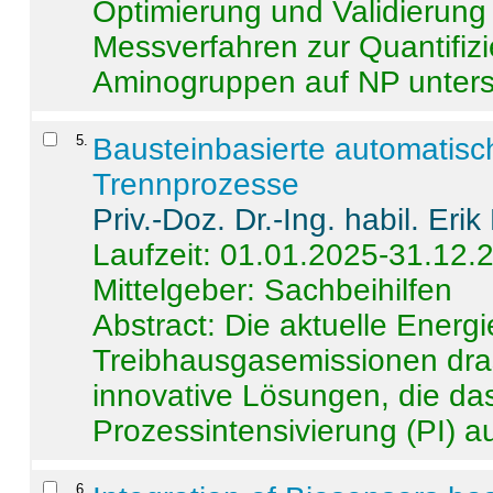
Optimierung und Validierun
Messverfahren zur Quantifiz
Aminogruppen auf NP untersch
5
.
Bausteinbasierte automatisc
Trennprozesse
Priv.-Doz. Dr.-Ing. habil. Eri
Laufzeit: 01.01.2025-31.12.
Mittelgeber: Sachbeihilfen
Abstract:
Die aktuelle Energi
Treibhausgasemissionen dras
innovative Lösungen, die das
Prozessintensivierung (PI) a
6
.