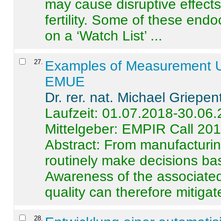
may cause disruptive effects
fertility. Some of these end
on a ‘Watch List’ ...
27
.
Examples of Measurement Un
EMUE
Dr. rer. nat. Michael Griepen
Laufzeit: 01.07.2018-30.06
Mittelgeber: EMPIR Call 20
Abstract:
From manufacturing
routinely make decisions b
Awareness of the associated
quality can therefore mitigate 
28
.