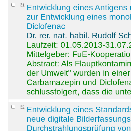
31
.
Entwicklung eines Antigens
zur Entwicklung eines monok
Diclofenac
Dr. rer. nat. habil. Rudolf S
Laufzeit: 01.05.2013-31.07
Mittelgeber: FuE-Kooperatio
Abstract:
Als Flauptkontamin
der Umwelt" wurden in ein
Carbamazepin und Diclofena
schlussfolgert, dass die unter
32
.
Entwicklung eines Standards
neue digitale Bilderfassungs
Durchstrahlungsprüfung vo