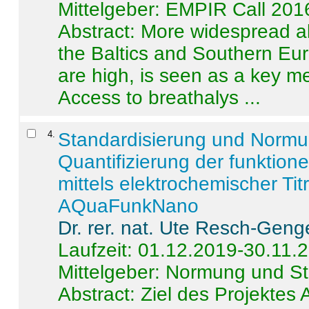
Mittelgeber: EMPIR Call 201
Abstract:
More widespread alc
the Baltics and Southern Eur
are high, is seen as a key m
Access to breathalys ...
4
.
Standardisierung und Norm
Quantifizierung der funktion
mittels elektrochemischer Ti
AQuaFunkNano
Dr. rer. nat. Ute Resch-Geng
Laufzeit: 01.12.2019-30.11.
Mittelgeber: Normung und St
Abstract:
Ziel des Projektes