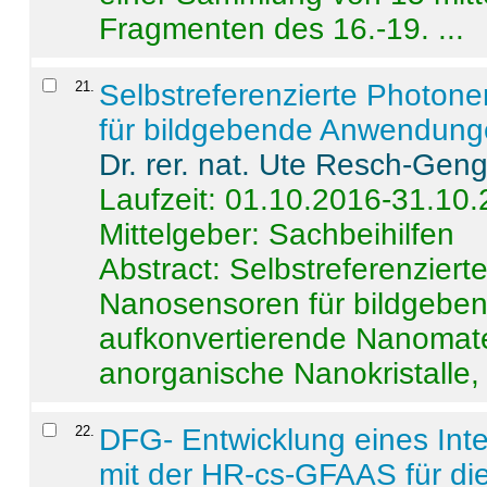
Fragmenten des 16.-19. ...
21
.
Selbstreferenzierte Photon
für bildgebende Anwendun
Dr. rer. nat. Ute Resch-Gen
Laufzeit: 01.10.2016-31.10
Mittelgeber: Sachbeihilfen
Abstract:
Selbstreferenzier
Nanosensoren für bildgeb
aufkonvertierende Nanomate
anorganische Nanokristalle, 
22
.
DFG- Entwicklung eines Int
mit der HR-cs-GFAAS für die