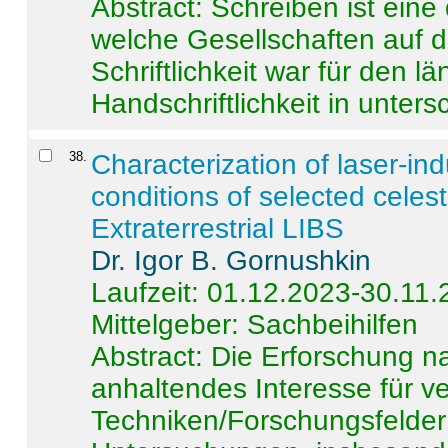
Abstract:
Schreiben ist eine 
welche Gesellschaften auf d
Schriftlichkeit war für den l
Handschriftlichkeit in untersc
38
.
Characterization of laser-i
conditions of selected celest
Extraterrestrial LIBS
Dr. Igor B. Gornushkin
Laufzeit: 01.12.2023-30.11
Mittelgeber: Sachbeihilfen
Abstract:
Die Erforschung na
anhaltendes Interesse für v
Techniken/Forschungsfelder 