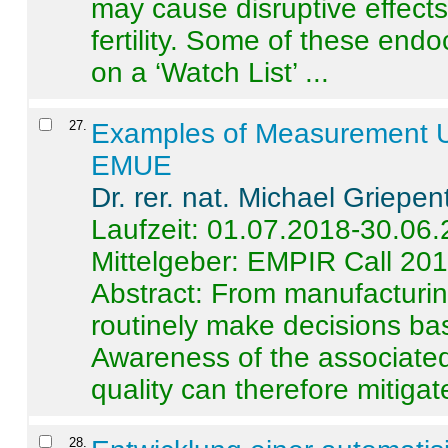
may cause disruptive effects
fertility. Some of these end
on a ‘Watch List’ ...
27
.
Examples of Measurement Un
EMUE
Dr. rer. nat. Michael Griepen
Laufzeit: 01.07.2018-30.06
Mittelgeber: EMPIR Call 20
Abstract:
From manufacturing
routinely make decisions b
Awareness of the associated
quality can therefore mitigate 
28
.