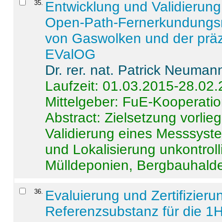
35
.
Entwicklung und Validierung 
Open-Path-Fernerkundungsm
von Gaswolken und der präz
EValOG
Dr. rer. nat. Patrick Neuman
Laufzeit: 01.03.2015-28.02
Mittelgeber: FuE-Kooperatio
Abstract:
Zielsetzung vorlie
Validierung eines Messsyst
und Lokalisierung unkontrol
Mülldeponien, Bergbauhalde
36
.
Evaluierung und Zertifizier
Referenzsubstanz für die 