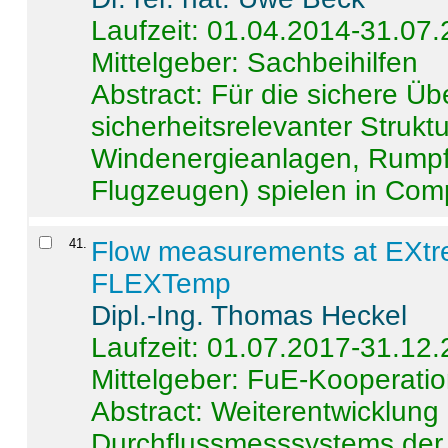
Laufzeit: 01.04.2014-31.07
Mittelgeber: Sachbeihilfen
Abstract:
Für die sichere Ü
sicherheitsrelevanter Strukt
Windenergieanlagen, Rumpf-
Flugzeugen) spielen in Compo
41
.
Flow measurements at EXtr
FLEXTemp
Dipl.-Ing. Thomas Heckel
Laufzeit: 01.07.2017-31.12
Mittelgeber: FuE-Kooperatio
Abstract:
Weiterentwicklun
Durchflussmesssystems der 