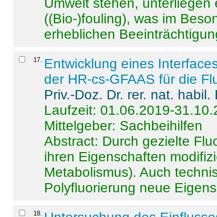
Umwelt stehen, unterliege
((Bio-)fouling), was im Beson
erheblichen Beeinträchtigung
17
.
Entwicklung eines Interface
der HR-cs-GFAAS für die Flu
Priv.-Doz. Dr. rer. nat. habi
Laufzeit: 01.06.2019-31.10
Mittelgeber: Sachbeihilfen
Abstract:
Durch gezielte Flu
ihren Eigenschaften modifizi
Metabolismus). Auch techni
Polyfluorierung neue Eigensc
18
.