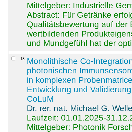
Mittelgeber: Industrielle G
Abstract:
Für Getränke erfol
Qualitätsbewertung auf der
wertbildenden Produkteige
und Mundgefühl hat der opti
13
.
Monolithische Co-Integrati
photonischen Immunsensore
in komplexen Probenmatrice
Entwicklung und Validieru
CoLuM
Dr. rer. nat. Michael G. Welle
Laufzeit: 01.01.2025-31.12
Mittelgeber: Photonik Fors