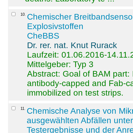
10
.
Chemischer Breitbandsenso
Explosivstoffen
CheBBS
Dr. rer. nat. Knut Rurack
Laufzeit: 01.06.2016-14.11
Mittelgeber: Typ 3
Abstract:
Goal of BAM part: 
antibody-capped and Fab-c
immobilized on test strips.
11
.
Chemische Analyse von Mik
ausgewählten Abfällen unter
Testergebnisse und der Anr