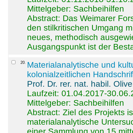
Mittelgeber: Sachbeihilfen
Abstract:
Das Weimarer Forsc
den stilkritischen Umgang m
neues, methodisch ausgewi
Ausgangspunkt ist der Besta
20
.
Materialanalytische und kul
kolonialzeitlichen Handschri
Prof. Dr. rer. nat. habil. Oli
Laufzeit: 01.04.2017-30.06
Mittelgeber: Sachbeihilfen
Abstract:
Ziel des Projekts i
materialanalytische Unters
einer Sammlung von 15 mitt