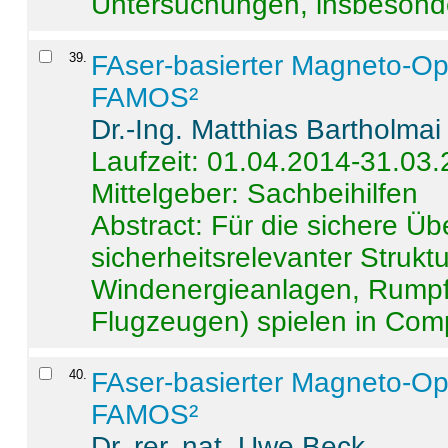
Untersuchungen, insbesonde
39
.
FAser-basierter Magneto-Op
FAMOS²
Dr.-Ing. Matthias Bartholmai
Laufzeit: 01.04.2014-31.03
Mittelgeber: Sachbeihilfen
Abstract:
Für die sichere Ü
sicherheitsrelevanter Strukt
Windenergieanlagen, Rumpf-
Flugzeugen) spielen in Compo
40
.
FAser-basierter Magneto-Op
FAMOS²
Dr. rer. nat. Uwe Beck