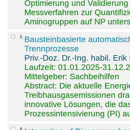
Optimierung und Validierun
Messverfahren zur Quantifiz
Aminogruppen auf NP untersch
5
.
Bausteinbasierte automatisc
Trennprozesse
Priv.-Doz. Dr.-Ing. habil. Eri
Laufzeit: 01.01.2025-31.12.
Mittelgeber: Sachbeihilfen
Abstract:
Die aktuelle Energi
Treibhausgasemissionen dras
innovative Lösungen, die das
Prozessintensivierung (PI) a
6
.