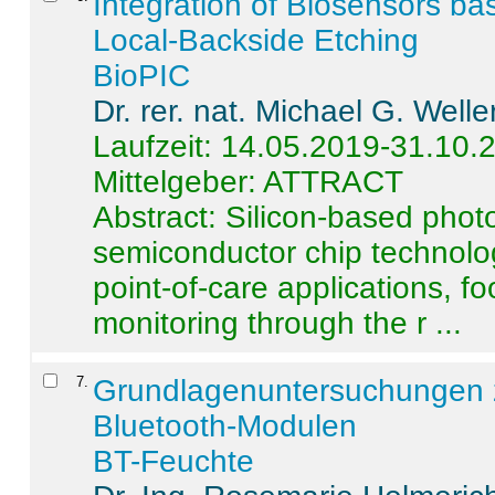
Integration of Biosensors ba
Local-Backside Etching
BioPIC
Dr. rer. nat. Michael G. Welle
Laufzeit: 14.05.2019-31.10.
Mittelgeber: ATTRACT
Abstract:
Silicon-based photo
semiconductor chip technolo
point-of-care applications, f
monitoring through the r ...
7
.
Grundlagenuntersuchungen 
Bluetooth-Modulen
BT-Feuchte