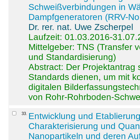
Schweißverbindungen in W
Dampfgeneratoren (RRV-No
Dr. rer. nat. Uwe Zscherpel
Laufzeit: 01.03.2016-31.07
Mittelgeber: TNS (Transfer
und Standardisierung)
Abstract:
Der Projektantrag 
Standards dienen, um mit k
digitalen Bilderfassungstec
von Rohr-Rohrboden-Schwei
33
.
Entwicklung und Etablierun
Charakterisierung und Quant
Nanopartikeln und deren Au