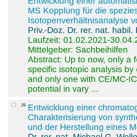
Entwicklung einer automatisi
MS Kopplung für die spezies
Isotopenverhältnisanalyse 
Priv.-Doz. Dr. rer. nat. habi
Laufzeit: 01.02.2021-30.04
Mittelgeber: Sachbeihilfen
Abstract:
Up to now, only a 
specific isotopic analysis 
and only one with CE/MC-ICP
potential in vary ...
29
.
Entwicklung einer chromat
Charakterisierung von synt
und der Herstellung eines M
Dr. rer. nat. Michael G. Welle