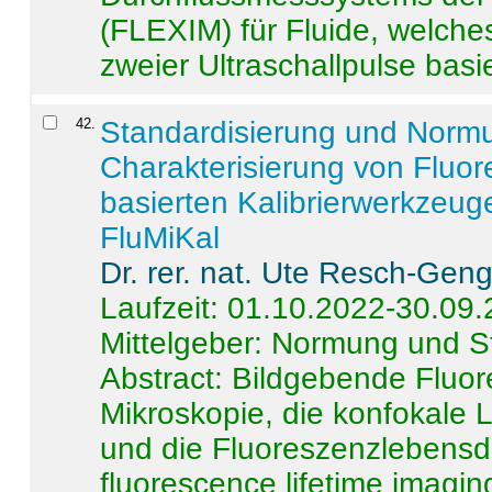
(FLEXIM) für Fluide, welche
zweier Ultraschallpulse basie
42
.
Standardisierung und Norm
Charakterisierung von Fluo
basierten Kalibrierwerkzeug
FluMiKal
Dr. rer. nat. Ute Resch-Gen
Laufzeit: 01.10.2022-30.09
Mittelgeber: Normung und S
Abstract:
Bildgebende Fluore
Mikroskopie, die konfokale
und die Fluoreszenzlebensd
fluorescence lifetime imaging