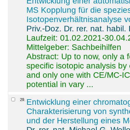
Entwicklung einer automatisi
MS Kopplung für die spezies
Isotopenverhältnisanalyse 
Priv.-Doz. Dr. rer. nat. habi
Laufzeit: 01.02.2021-30.04
Mittelgeber: Sachbeihilfen
Abstract:
Up to now, only a 
specific isotopic analysis 
and only one with CE/MC-ICP
potential in vary ...
29
.
Entwicklung einer chromat
Charakterisierung von synt
und der Herstellung eines M
Dr. rer. nat. Michael G. Welle