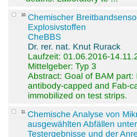
10
.
Chemischer Breitbandsenso
Explosivstoffen
CheBBS
Dr. rer. nat. Knut Rurack
Laufzeit: 01.06.2016-14.11
Mittelgeber: Typ 3
Abstract:
Goal of BAM part: 
antibody-capped and Fab-c
immobilized on test strips.
11
.
Chemische Analyse von Mik
ausgewählten Abfällen unter
Testergebnisse und der Anr