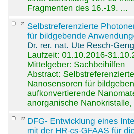
Fragmenten des 16.-19. ...
21
.
Selbstreferenzierte Photon
für bildgebende Anwendun
Dr. rer. nat. Ute Resch-Gen
Laufzeit: 01.10.2016-31.10
Mittelgeber: Sachbeihilfen
Abstract:
Selbstreferenzier
Nanosensoren für bildgeb
aufkonvertierende Nanomate
anorganische Nanokristalle, 
22
.
DFG- Entwicklung eines Int
mit der HR-cs-GFAAS für die