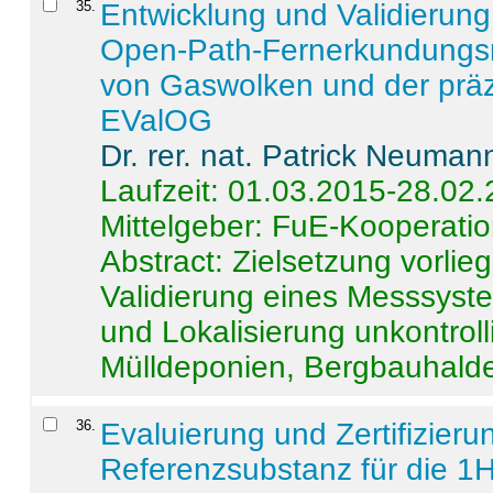
35
.
Entwicklung und Validierung 
Open-Path-Fernerkundungsm
von Gaswolken und der präz
EValOG
Dr. rer. nat. Patrick Neuman
Laufzeit: 01.03.2015-28.02
Mittelgeber: FuE-Kooperatio
Abstract:
Zielsetzung vorlie
Validierung eines Messsyst
und Lokalisierung unkontrol
Mülldeponien, Bergbauhalde
36
.
Evaluierung und Zertifizier
Referenzsubstanz für die 