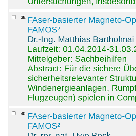
Untersuchungen, insbesonde
39
.
FAser-basierter Magneto-Op
FAMOS²
Dr.-Ing. Matthias Bartholmai
Laufzeit: 01.04.2014-31.03
Mittelgeber: Sachbeihilfen
Abstract:
Für die sichere Ü
sicherheitsrelevanter Strukt
Windenergieanlagen, Rumpf-
Flugzeugen) spielen in Compo
40
.
FAser-basierter Magneto-Op
FAMOS²
Dr. rer. nat. Uwe Beck