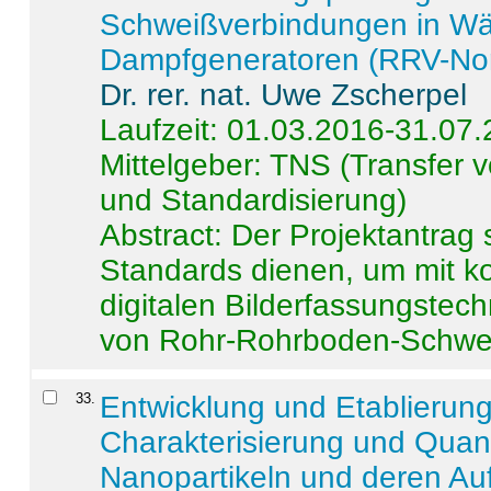
Schweißverbindungen in W
Dampfgeneratoren (RRV-No
Dr. rer. nat. Uwe Zscherpel
Laufzeit: 01.03.2016-31.07
Mittelgeber: TNS (Transfer
und Standardisierung)
Abstract:
Der Projektantrag 
Standards dienen, um mit k
digitalen Bilderfassungstec
von Rohr-Rohrboden-Schwei
33
.
Entwicklung und Etablierun
Charakterisierung und Quant
Nanopartikeln und deren Au