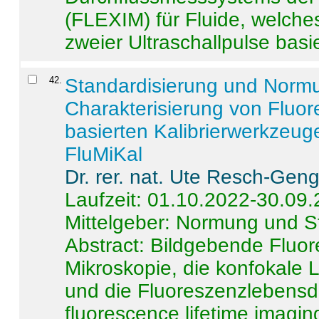
(FLEXIM) für Fluide, welche
zweier Ultraschallpulse basie
42
.
Standardisierung und Norm
Charakterisierung von Fluo
basierten Kalibrierwerkzeug
FluMiKal
Dr. rer. nat. Ute Resch-Gen
Laufzeit: 01.10.2022-30.09
Mittelgeber: Normung und S
Abstract:
Bildgebende Fluore
Mikroskopie, die konfokale
und die Fluoreszenzlebensd
fluorescence lifetime imaging