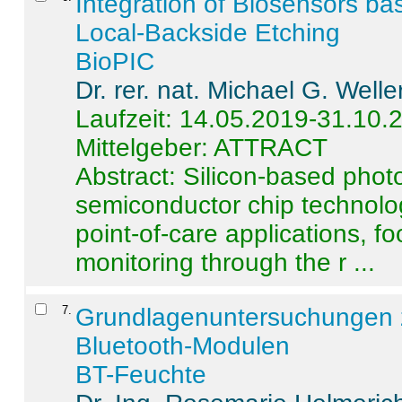
Integration of Biosensors ba
Local-Backside Etching
BioPIC
Dr. rer. nat. Michael G. Welle
Laufzeit: 14.05.2019-31.10.
Mittelgeber: ATTRACT
Abstract:
Silicon-based photo
semiconductor chip technolo
point-of-care applications, f
monitoring through the r ...
7
.
Grundlagenuntersuchungen 
Bluetooth-Modulen
BT-Feuchte