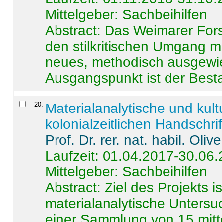
Mittelgeber: Sachbeihilfen
Abstract:
Das Weimarer Forsc
den stilkritischen Umgang m
neues, methodisch ausgewi
Ausgangspunkt ist der Besta
20
.
Materialanalytische und kul
kolonialzeitlichen Handschri
Prof. Dr. rer. nat. habil. Oli
Laufzeit: 01.04.2017-30.06
Mittelgeber: Sachbeihilfen
Abstract:
Ziel des Projekts i
materialanalytische Unters
einer Sammlung von 15 mitt