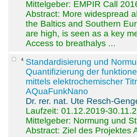
Mittelgeber: EMPIR Call 201
Abstract:
More widespread alc
the Baltics and Southern Eur
are high, is seen as a key m
Access to breathalys ...
4
.
Standardisierung und Norm
Quantifizierung der funktion
mittels elektrochemischer Ti
AQuaFunkNano
Dr. rer. nat. Ute Resch-Geng
Laufzeit: 01.12.2019-30.11.
Mittelgeber: Normung und St
Abstract:
Ziel des Projektes