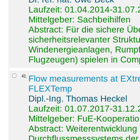
Laufzeit: 01.04.2014-31.07
Mittelgeber: Sachbeihilfen
Abstract:
Für die sichere Ü
sicherheitsrelevanter Strukt
Windenergieanlagen, Rumpf-
Flugzeugen) spielen in Compo
41
.
Flow measurements at EXtr
FLEXTemp
Dipl.-Ing. Thomas Heckel
Laufzeit: 01.07.2017-31.12
Mittelgeber: FuE-Kooperatio
Abstract:
Weiterentwicklun
Durchflussmesssystems der 