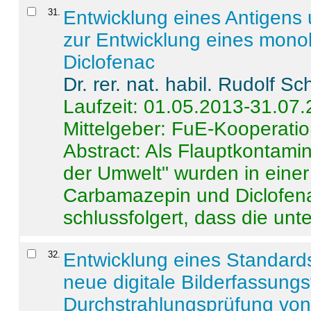
31
.
Entwicklung eines Antigens
zur Entwicklung eines monok
Diclofenac
Dr. rer. nat. habil. Rudolf S
Laufzeit: 01.05.2013-31.07
Mittelgeber: FuE-Kooperatio
Abstract:
Als Flauptkontamin
der Umwelt" wurden in ein
Carbamazepin und Diclofena
schlussfolgert, dass die unter
32
.
Entwicklung eines Standards
neue digitale Bilderfassungs
Durchstrahlungsprüfung vo