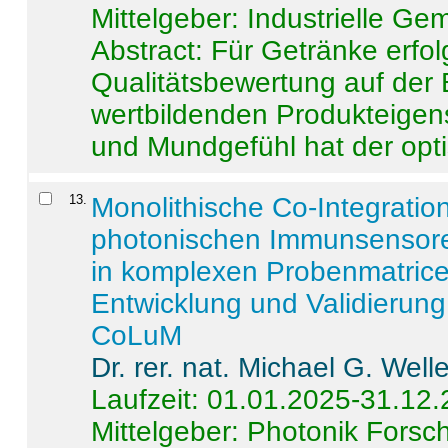
Mittelgeber: Industrielle G
Abstract:
Für Getränke erfol
Qualitätsbewertung auf der
wertbildenden Produkteige
und Mundgefühl hat der opti
13
.
Monolithische Co-Integrati
photonischen Immunsensore
in komplexen Probenmatrice
Entwicklung und Validieru
CoLuM
Dr. rer. nat. Michael G. Welle
Laufzeit: 01.01.2025-31.12
Mittelgeber: Photonik Fors