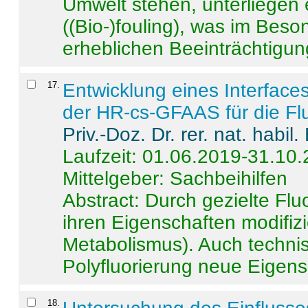
Umwelt stehen, unterliege
((Bio-)fouling), was im Beson
erheblichen Beeinträchtigung
17
.
Entwicklung eines Interface
der HR-cs-GFAAS für die Flu
Priv.-Doz. Dr. rer. nat. habi
Laufzeit: 01.06.2019-31.10
Mittelgeber: Sachbeihilfen
Abstract:
Durch gezielte Flu
ihren Eigenschaften modifizi
Metabolismus). Auch techni
Polyfluorierung neue Eigensc
18
.