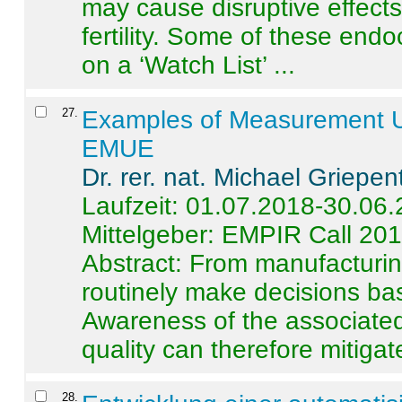
may cause disruptive effects
fertility. Some of these end
on a ‘Watch List’ ...
27
.
Examples of Measurement Un
EMUE
Dr. rer. nat. Michael Griepen
Laufzeit: 01.07.2018-30.06
Mittelgeber: EMPIR Call 20
Abstract:
From manufacturing
routinely make decisions b
Awareness of the associated
quality can therefore mitigate 
28
.