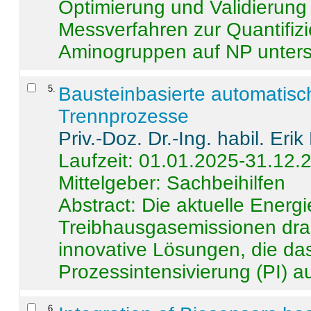
Optimierung und Validierun
Messverfahren zur Quantifiz
Aminogruppen auf NP untersch
5
.
Bausteinbasierte automatisc
Trennprozesse
Priv.-Doz. Dr.-Ing. habil. Eri
Laufzeit: 01.01.2025-31.12.
Mittelgeber: Sachbeihilfen
Abstract:
Die aktuelle Energi
Treibhausgasemissionen dras
innovative Lösungen, die das
Prozessintensivierung (PI) a
6
.