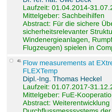
Laufzeit: 01.04.2014-31.07
Mittelgeber: Sachbeihilfen
Abstract:
Für die sichere Ü
sicherheitsrelevanter Strukt
Windenergieanlagen, Rumpf-
Flugzeugen) spielen in Compo
41
.
Flow measurements at EXtr
FLEXTemp
Dipl.-Ing. Thomas Heckel
Laufzeit: 01.07.2017-31.12
Mittelgeber: FuE-Kooperatio
Abstract:
Weiterentwicklun
Durchflussmesssystems der 