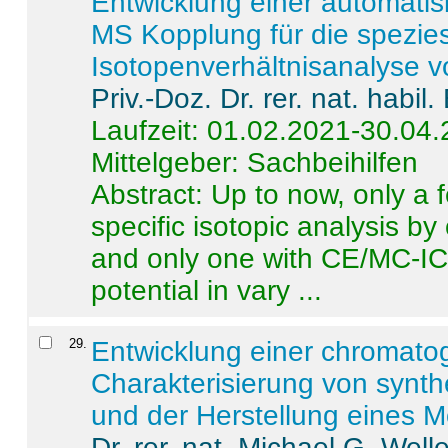
Entwicklung einer automatisi
MS Kopplung für die spezies
Isotopenverhältnisanalyse 
Priv.-Doz. Dr. rer. nat. habi
Laufzeit: 01.02.2021-30.04
Mittelgeber: Sachbeihilfen
Abstract:
Up to now, only a 
specific isotopic analysis 
and only one with CE/MC-ICP
potential in vary ...
29
.
Entwicklung einer chromat
Charakterisierung von synt
und der Herstellung eines M
Dr. rer. nat. Michael G. Welle