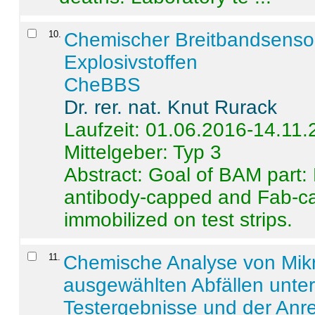
10
.
Chemischer Breitbandsenso
Explosivstoffen
CheBBS
Dr. rer. nat. Knut Rurack
Laufzeit: 01.06.2016-14.11
Mittelgeber: Typ 3
Abstract:
Goal of BAM part: 
antibody-capped and Fab-c
immobilized on test strips.
11
.
Chemische Analyse von Mik
ausgewählten Abfällen unter
Testergebnisse und der Anr