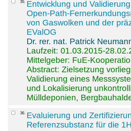
35
.
Entwicklung und Validierung 
Open-Path-Fernerkundungsm
von Gaswolken und der präz
EValOG
Dr. rer. nat. Patrick Neuman
Laufzeit: 01.03.2015-28.02
Mittelgeber: FuE-Kooperatio
Abstract:
Zielsetzung vorlie
Validierung eines Messsyst
und Lokalisierung unkontrol
Mülldeponien, Bergbauhalde
36
.
Evaluierung und Zertifizier
Referenzsubstanz für die 