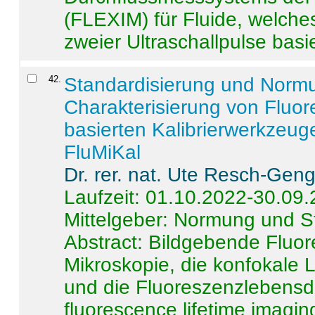
(FLEXIM) für Fluide, welche
zweier Ultraschallpulse basie
42
.
Standardisierung und Norm
Charakterisierung von Fluo
basierten Kalibrierwerkzeug
FluMiKal
Dr. rer. nat. Ute Resch-Gen
Laufzeit: 01.10.2022-30.09
Mittelgeber: Normung und S
Abstract:
Bildgebende Fluore
Mikroskopie, die konfokale
und die Fluoreszenzlebensd
fluorescence lifetime imaging