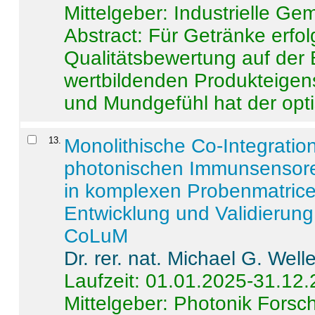
Mittelgeber: Industrielle G
Abstract:
Für Getränke erfol
Qualitätsbewertung auf der
wertbildenden Produkteige
und Mundgefühl hat der opti
13
.
Monolithische Co-Integrati
photonischen Immunsensore
in komplexen Probenmatrice
Entwicklung und Validieru
CoLuM
Dr. rer. nat. Michael G. Welle
Laufzeit: 01.01.2025-31.12
Mittelgeber: Photonik Fors