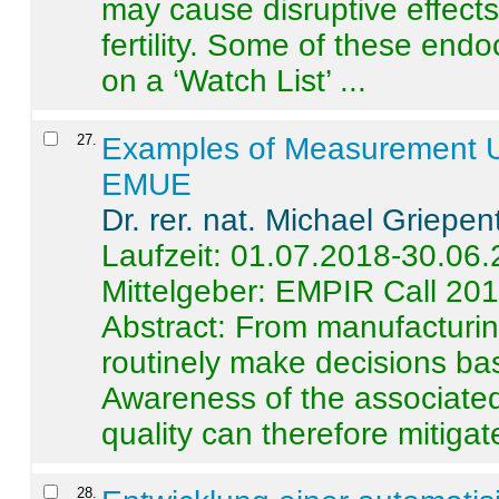
may cause disruptive effects
fertility. Some of these end
on a ‘Watch List’ ...
27
.
Examples of Measurement Un
EMUE
Dr. rer. nat. Michael Griepen
Laufzeit: 01.07.2018-30.06
Mittelgeber: EMPIR Call 20
Abstract:
From manufacturing
routinely make decisions b
Awareness of the associated
quality can therefore mitigate 
28
.