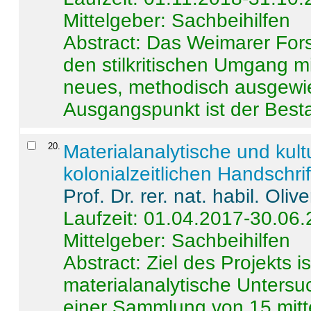
Mittelgeber: Sachbeihilfen
Abstract:
Das Weimarer Forsc
den stilkritischen Umgang m
neues, methodisch ausgewi
Ausgangspunkt ist der Besta
20
.
Materialanalytische und kul
kolonialzeitlichen Handschri
Prof. Dr. rer. nat. habil. Oli
Laufzeit: 01.04.2017-30.06
Mittelgeber: Sachbeihilfen
Abstract:
Ziel des Projekts i
materialanalytische Unters
einer Sammlung von 15 mitt