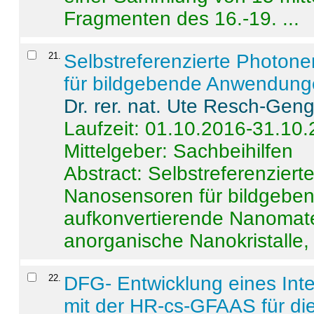
Fragmenten des 16.-19. ...
21
.
Selbstreferenzierte Photon
für bildgebende Anwendun
Dr. rer. nat. Ute Resch-Gen
Laufzeit: 01.10.2016-31.10
Mittelgeber: Sachbeihilfen
Abstract:
Selbstreferenzier
Nanosensoren für bildgeb
aufkonvertierende Nanomate
anorganische Nanokristalle, 
22
.
DFG- Entwicklung eines Int
mit der HR-cs-GFAAS für die