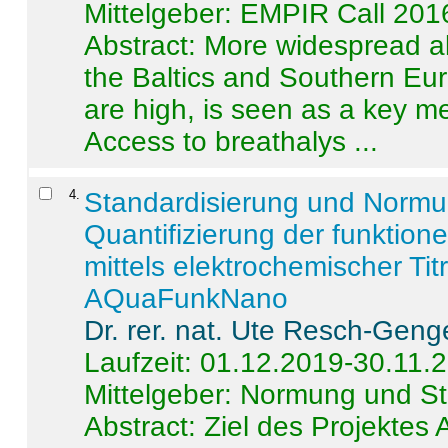
Mittelgeber: EMPIR Call 201
Abstract:
More widespread alc
the Baltics and Southern Eur
are high, is seen as a key m
Access to breathalys ...
4
.
Standardisierung und Norm
Quantifizierung der funktion
mittels elektrochemischer Ti
AQuaFunkNano
Dr. rer. nat. Ute Resch-Geng
Laufzeit: 01.12.2019-30.11.
Mittelgeber: Normung und St
Abstract:
Ziel des Projektes