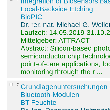
Integration of Biosensors ba
Local-Backside Etching
BioPIC
Dr. rer. nat. Michael G. Welle
Laufzeit: 14.05.2019-31.10.
Mittelgeber: ATTRACT
Abstract:
Silicon-based photo
semiconductor chip technolo
point-of-care applications, f
monitoring through the r ...
7
.
Grundlagenuntersuchungen 
Bluetooth-Modulen
BT-Feuchte