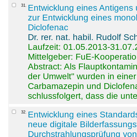
31
.
Entwicklung eines Antigens
zur Entwicklung eines monok
Diclofenac
Dr. rer. nat. habil. Rudolf S
Laufzeit: 01.05.2013-31.07
Mittelgeber: FuE-Kooperatio
Abstract:
Als Flauptkontamin
der Umwelt" wurden in ein
Carbamazepin und Diclofena
schlussfolgert, dass die unter
32
.
Entwicklung eines Standards
neue digitale Bilderfassungs
Durchstrahlungsprüfung vo