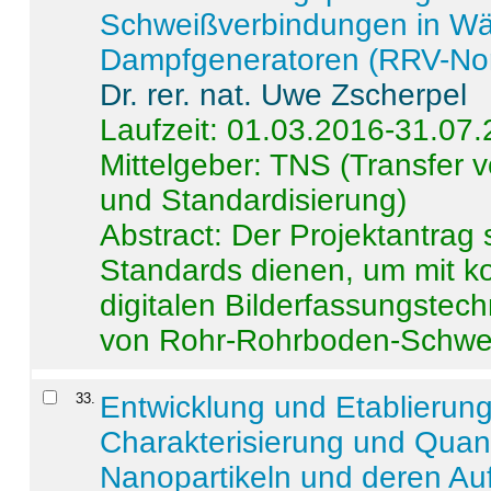
Schweißverbindungen in W
Dampfgeneratoren (RRV-No
Dr. rer. nat. Uwe Zscherpel
Laufzeit: 01.03.2016-31.07
Mittelgeber: TNS (Transfer
und Standardisierung)
Abstract:
Der Projektantrag 
Standards dienen, um mit k
digitalen Bilderfassungstec
von Rohr-Rohrboden-Schwei
33
.
Entwicklung und Etablierun
Charakterisierung und Quant
Nanopartikeln und deren Au