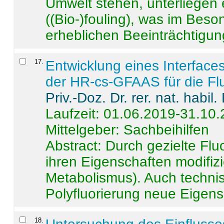
Umwelt stehen, unterliege
((Bio-)fouling), was im Beson
erheblichen Beeinträchtigung
17
.
Entwicklung eines Interface
der HR-cs-GFAAS für die Flu
Priv.-Doz. Dr. rer. nat. habi
Laufzeit: 01.06.2019-31.10
Mittelgeber: Sachbeihilfen
Abstract:
Durch gezielte Flu
ihren Eigenschaften modifizi
Metabolismus). Auch techni
Polyfluorierung neue Eigensc
18
.