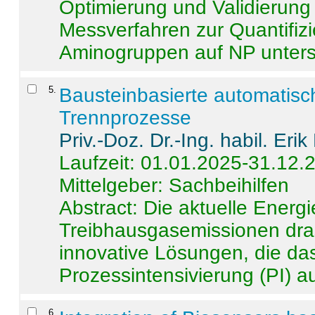
Optimierung und Validierun
Messverfahren zur Quantifiz
Aminogruppen auf NP untersch
5
.
Bausteinbasierte automatisc
Trennprozesse
Priv.-Doz. Dr.-Ing. habil. Eri
Laufzeit: 01.01.2025-31.12.
Mittelgeber: Sachbeihilfen
Abstract:
Die aktuelle Energi
Treibhausgasemissionen dras
innovative Lösungen, die das
Prozessintensivierung (PI) a
6
.