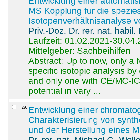
Entwicklung einer automatisi
MS Kopplung für die spezies
Isotopenverhältnisanalyse 
Priv.-Doz. Dr. rer. nat. habi
Laufzeit: 01.02.2021-30.04
Mittelgeber: Sachbeihilfen
Abstract:
Up to now, only a 
specific isotopic analysis 
and only one with CE/MC-ICP
potential in vary ...
29
.
Entwicklung einer chromat
Charakterisierung von synt
und der Herstellung eines M
Dr. rer. nat. Michael G. Welle