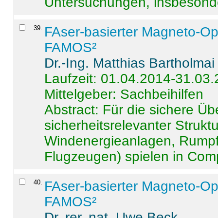
Untersuchungen, insbesonde
39
.
FAser-basierter Magneto-Op
FAMOS²
Dr.-Ing. Matthias Bartholmai
Laufzeit: 01.04.2014-31.03
Mittelgeber: Sachbeihilfen
Abstract:
Für die sichere Ü
sicherheitsrelevanter Strukt
Windenergieanlagen, Rumpf-
Flugzeugen) spielen in Compo
40
.
FAser-basierter Magneto-Op
FAMOS²
Dr. rer. nat. Uwe Beck