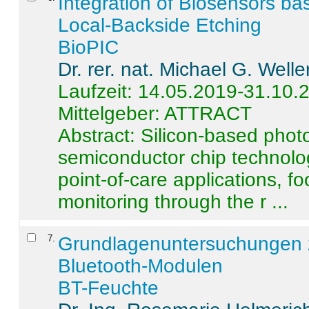
Integration of Biosensors ba
Local-Backside Etching
BioPIC
Dr. rer. nat. Michael G. Welle
Laufzeit: 14.05.2019-31.10.
Mittelgeber: ATTRACT
Abstract:
Silicon-based photo
semiconductor chip technolo
point-of-care applications, f
monitoring through the r ...
7
.
Grundlagenuntersuchungen 
Bluetooth-Modulen
BT-Feuchte