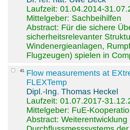
Laufzeit: 01.04.2014-31.07
Mittelgeber: Sachbeihilfen
Abstract:
Für die sichere Ü
sicherheitsrelevanter Strukt
Windenergieanlagen, Rumpf-
Flugzeugen) spielen in Compo
41
.
Flow measurements at EXtr
FLEXTemp
Dipl.-Ing. Thomas Heckel
Laufzeit: 01.07.2017-31.12
Mittelgeber: FuE-Kooperatio
Abstract:
Weiterentwicklun
Durchflussmesssystems der 