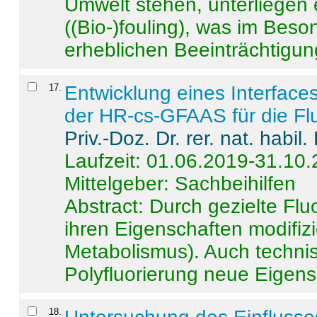
Umwelt stehen, unterliege
((Bio-)fouling), was im Beson
erheblichen Beeinträchtigung
17
.
Entwicklung eines Interface
der HR-cs-GFAAS für die Flu
Priv.-Doz. Dr. rer. nat. habi
Laufzeit: 01.06.2019-31.10
Mittelgeber: Sachbeihilfen
Abstract:
Durch gezielte Flu
ihren Eigenschaften modifizi
Metabolismus). Auch techni
Polyfluorierung neue Eigensc
18
.