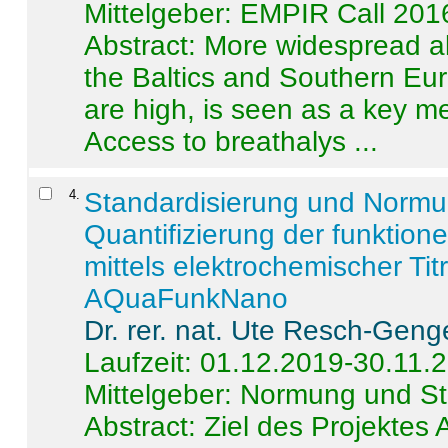
Mittelgeber: EMPIR Call 201
Abstract:
More widespread alc
the Baltics and Southern Eur
are high, is seen as a key m
Access to breathalys ...
4
.
Standardisierung und Norm
Quantifizierung der funktion
mittels elektrochemischer Ti
AQuaFunkNano
Dr. rer. nat. Ute Resch-Geng
Laufzeit: 01.12.2019-30.11.
Mittelgeber: Normung und St
Abstract:
Ziel des Projektes