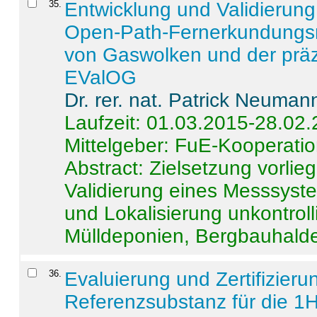
35
.
Entwicklung und Validierung 
Open-Path-Fernerkundungsm
von Gaswolken und der präz
EValOG
Dr. rer. nat. Patrick Neuman
Laufzeit: 01.03.2015-28.02
Mittelgeber: FuE-Kooperatio
Abstract:
Zielsetzung vorlie
Validierung eines Messsyst
und Lokalisierung unkontrol
Mülldeponien, Bergbauhalde
36
.
Evaluierung und Zertifizier
Referenzsubstanz für die 