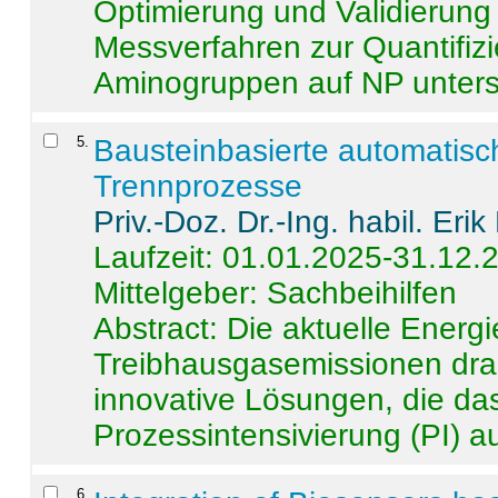
Optimierung und Validierun
Messverfahren zur Quantifiz
Aminogruppen auf NP untersch
5
.
Bausteinbasierte automatisc
Trennprozesse
Priv.-Doz. Dr.-Ing. habil. Eri
Laufzeit: 01.01.2025-31.12.
Mittelgeber: Sachbeihilfen
Abstract:
Die aktuelle Energi
Treibhausgasemissionen dras
innovative Lösungen, die das
Prozessintensivierung (PI) a
6
.