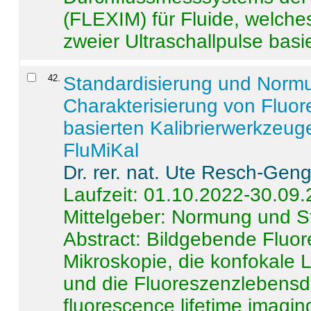
(FLEXIM) für Fluide, welche
zweier Ultraschallpulse basie
42
.
Standardisierung und Norm
Charakterisierung von Fluo
basierten Kalibrierwerkzeug
FluMiKal
Dr. rer. nat. Ute Resch-Gen
Laufzeit: 01.10.2022-30.09
Mittelgeber: Normung und S
Abstract:
Bildgebende Fluore
Mikroskopie, die konfokale
und die Fluoreszenzlebensd
fluorescence lifetime imaging