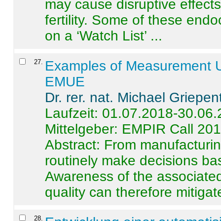
may cause disruptive effects
fertility. Some of these end
on a ‘Watch List’ ...
27
.
Examples of Measurement Un
EMUE
Dr. rer. nat. Michael Griepen
Laufzeit: 01.07.2018-30.06
Mittelgeber: EMPIR Call 20
Abstract:
From manufacturing
routinely make decisions b
Awareness of the associated
quality can therefore mitigate 
28
.