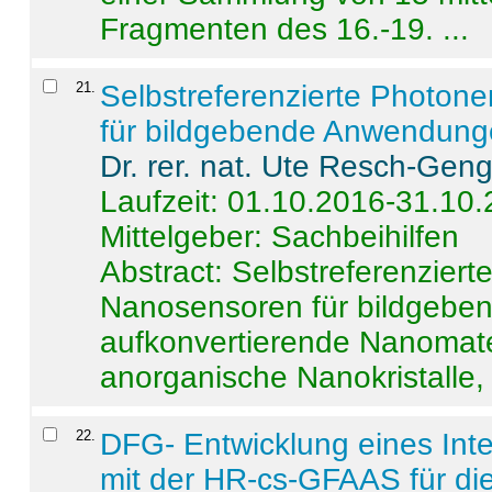
Fragmenten des 16.-19. ...
21
.
Selbstreferenzierte Photon
für bildgebende Anwendun
Dr. rer. nat. Ute Resch-Gen
Laufzeit: 01.10.2016-31.10
Mittelgeber: Sachbeihilfen
Abstract:
Selbstreferenzier
Nanosensoren für bildgeb
aufkonvertierende Nanomate
anorganische Nanokristalle, 
22
.
DFG- Entwicklung eines Int
mit der HR-cs-GFAAS für die