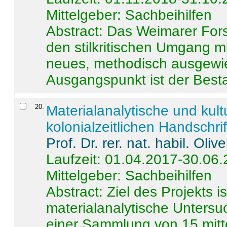
Mittelgeber: Sachbeihilfen
Abstract:
Das Weimarer Forsc
den stilkritischen Umgang m
neues, methodisch ausgewi
Ausgangspunkt ist der Besta
20
.
Materialanalytische und kul
kolonialzeitlichen Handschri
Prof. Dr. rer. nat. habil. Oli
Laufzeit: 01.04.2017-30.06
Mittelgeber: Sachbeihilfen
Abstract:
Ziel des Projekts i
materialanalytische Unters
einer Sammlung von 15 mitt