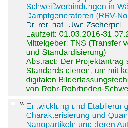
Schweißverbindungen in W
Dampfgeneratoren (RRV-No
Dr. rer. nat. Uwe Zscherpel
Laufzeit: 01.03.2016-31.07
Mittelgeber: TNS (Transfer
und Standardisierung)
Abstract:
Der Projektantrag 
Standards dienen, um mit k
digitalen Bilderfassungstec
von Rohr-Rohrboden-Schwei
33
.
Entwicklung und Etablierun
Charakterisierung und Quant
Nanopartikeln und deren Au