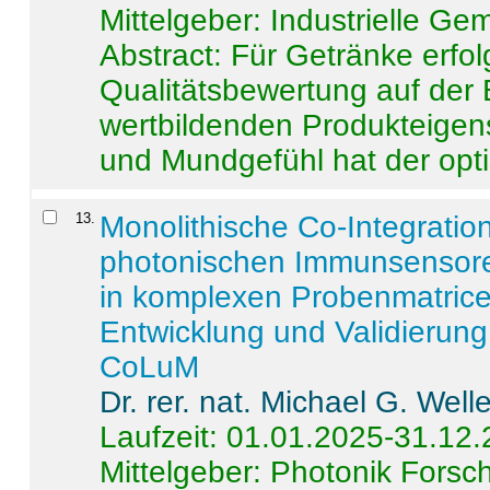
Mittelgeber: Industrielle G
Abstract:
Für Getränke erfol
Qualitätsbewertung auf der
wertbildenden Produkteige
und Mundgefühl hat der opti
13
.
Monolithische Co-Integrati
photonischen Immunsensore
in komplexen Probenmatrice
Entwicklung und Validieru
CoLuM
Dr. rer. nat. Michael G. Welle
Laufzeit: 01.01.2025-31.12
Mittelgeber: Photonik Fors