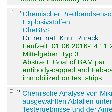
10
.
Chemischer Breitbandsenso
Explosivstoffen
CheBBS
Dr. rer. nat. Knut Rurack
Laufzeit: 01.06.2016-14.11
Mittelgeber: Typ 3
Abstract:
Goal of BAM part: 
antibody-capped and Fab-c
immobilized on test strips.
11
.
Chemische Analyse von Mik
ausgewählten Abfällen unter
Testergebnisse und der Anr