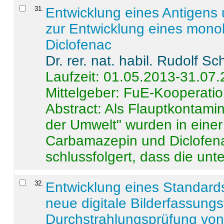
31
.
Entwicklung eines Antigens
zur Entwicklung eines monok
Diclofenac
Dr. rer. nat. habil. Rudolf S
Laufzeit: 01.05.2013-31.07
Mittelgeber: FuE-Kooperatio
Abstract:
Als Flauptkontamin
der Umwelt" wurden in ein
Carbamazepin und Diclofena
schlussfolgert, dass die unter
32
.
Entwicklung eines Standards
neue digitale Bilderfassungs
Durchstrahlungsprüfung vo