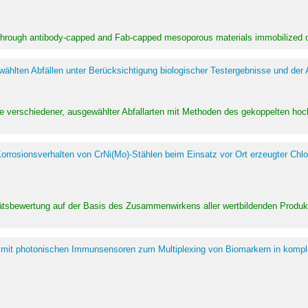
 through antibody-capped and Fab-capped mesoporous materials immobilized on
hlten Abfällen unter Berücksichtigung biologischer Testergebnisse und der
te verschiedener, ausgewählter Abfallarten mit Methoden des gekoppelten 
rrosionsverhalten von CrNi(Mo)-Stählen beim Einsatz vor Ort erzeugter Chlo
alitätsbewertung auf der Basis des Zusammenwirkens aller wertbildenden Pr
 mit photonischen Immunsensoren zum Multiplexing von Biomarkern in kompl