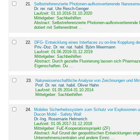
21
.
Selbstreferenzierte Photonen-aufkonvertierende Nanosen
Dr. rer. nat. Ute Resch-Genger
Laufzeit: 01.10.2016-31.10.2020
Mittelgeber: Sachbeihilfen
Abstract:
Selbstreferenzierte Photonen-aufkonvertierende
dotiert mit Seltenerdmet ...
22
.
DFG- Entwicklung eines Interfaces zu on-line Kopplung d
Priv.-Doz. Dr. rer. nat. habil. Björn Meermann
Laufzeit: 01.06.2019-31.12.2019
Mittelgeber: Sachbeihilfen
Abstract:
Durch gezielte Fluorierung lassen sich Pharmaze
Eigenschaften. Du ...
23
.
Naturwissenschaftliche Analyse von Zeichnungen und Min
Prof. Dr. rer. nat. habil. Oliver Hahn
Laufzeit: 01.05.2014-31.10.2014
Mittelgeber: Sachbeihilfen
24
.
Mobiles Sicherheitssystem zum Schutz vor Explosionen un
Ducon Mobil - Safety Wall
Dr.-Ing. Rosemarie Helmerich
Laufzeit: 01.05.2017-31.12.2018
Mittelgeber: FuE-Kooperationsprojekt (ZF)
Abstract:
Auf Grund der geopolitischen Entwicklungen erg
Unternehmenszentralen und andere Einric ...