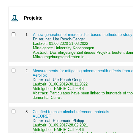
Projekte
1
.
A new generation of microfluidics-based methods to study
Dr. rer. nat. Ute Resch-Genger
Laufzeit: 01.06.2020-31.08.2022
Mittelgeber: University Kopenhagen
Abstract:
Das ehrgeizige Ziel dieses Projekts besteht dari
Mikroumgebungsgradienten in ...
2
.
Measurements for mitigating adverse health effects from a
AeroTox
Dr. rer. nat. Ute Resch-Genger
Laufzeit: 01.06.2019-30.11.2022
Mittelgeber: EMPIR Call 2018
Abstract:
Particulates have been linked to hundreds of th
dementia. Curre ...
3
.
Certified forensic alcohol reference materials
ALCOREF
Dr. rer. nat. Rosemarie Philipp
Laufzeit: 01.09.2017-28.02.2021
Mittelgeber: EMPIR Call 2016