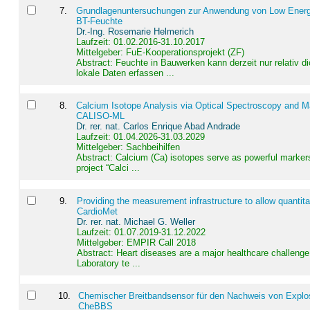
7
.
Grundlagenuntersuchungen zur Anwendung von Low Energ
BT-Feuchte
Dr.-Ing. Rosemarie Helmerich
Laufzeit: 01.02.2016-31.10.2017
Mittelgeber: FuE-Kooperationsprojekt (ZF)
Abstract:
Feuchte in Bauwerken kann derzeit nur relativ 
lokale Daten erfassen ...
8
.
Calcium Isotope Analysis via Optical Spectroscopy and M
CALISO-ML
Dr. rer. nat. Carlos Enrique Abad Andrade
Laufzeit: 01.04.2026-31.03.2029
Mittelgeber: Sachbeihilfen
Abstract:
Calcium (Ca) isotopes serve as powerful markers
project “Calci ...
9
.
Providing the measurement infrastructure to allow quantit
CardioMet
Dr. rer. nat. Michael G. Weller
Laufzeit: 01.07.2019-31.12.2022
Mittelgeber: EMPIR Call 2018
Abstract:
Heart diseases are a major healthcare challenge 
Laboratory te ...
10
.
Chemischer Breitbandsensor für den Nachweis von Explos
CheBBS