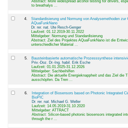
Abstract:
More widespread alcohol testing for drivers, es
to breathalys ...
4
.
Standardisierung und Normung von Analysemethoden zur Qua
AQuaFunkNano
Dr. rer. nat. Ute Resch-Genger
Laufzeit: 01.12.2019-30.11.2022
Mittelgeber: Normung und Standardisierung
Abstract:
Ziel des Projektes AQuaFunkNano ist die Entwic
unterschiedlicher Material ...
5
.
Bausteinbasierte automatische Prozesssynthese intensivi
Priv.-Doz. Dr.-Ing. habil. Erik Esche
Laufzeit: 01.01.2025-31.12.2026
Mittelgeber: Sachbeihilfen
Abstract:
Die aktuelle Energieknappheit und das Ziel die 
ausschöpfen. Da Tren ...
6
.
Integration of Biosensors based on Photonic Integrated Ci
BioPIC
Dr. rer. nat. Michael G. Weller
Laufzeit: 14.05.2019-31.10.2020
Mittelgeber: ATTRACT
Abstract:
Silicon-based photonic biosensors integrated in
through the r ...