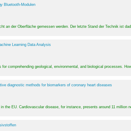
y Bluetooth-Modulen
dicht an der Oberfläche gemessen werden. Der letzte Stand der Technik ist d
achine Learning Data Analysis
 for comprehending geological, environmental, and biological processes. How
ative diagnostic methods for biomarkers of coronary heart diseases
in the EU. Cardiovascular disease, for instance, presents around 11 million n
ivstoffen