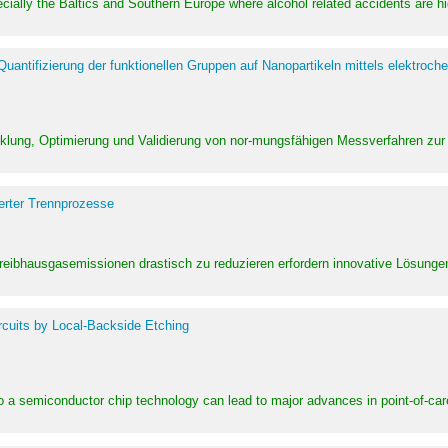
pecially the Baltics and Southern Europe where alcohol related accidents are 
ntifizierung der funktionellen Gruppen auf Nanopartikeln mittels elektroche
klung, Optimierung und Validierung von nor-mungsfähigen Messverfahren zur
erter Trennprozesse
Treibhausgasemissionen drastisch zu reduzieren erfordern innovative Lösungen,
rcuits by Local-Backside Etching
to a semiconductor chip technology can lead to major advances in point-of-car