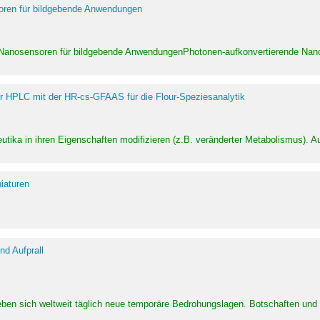
soren für bildgebende Anwendungen
 Nanosensoren für bildgebende AnwendungenPhotonen-aufkonvertierende Nanom
er HPLC mit der HR-cs-GFAAS für die Flour-Speziesanalytik
utika in ihren Eigenschaften modifizieren (z.B. veränderter Metabolismus). A
iaturen
d Aufprall
eben sich weltweit täglich neue temporäre Bedrohungslagen. Botschaften un