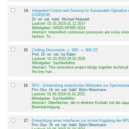
14
.
Integrated Control and Sensing for Sustainable Operation 
CONSENS
Dr. rer. nat. habil. Michael Maiwald
Laufzeit: 01.01.2015-31.12.2017
Mittelgeber: H2020-SPIRE-2014
Abstract:
Intensified continuous processes are a key innov
fashion. To ...
15
.
Crafting Documents, c. 500 - c. 800 CE
Prof. Dr. rer. nat. Ira Rabin
Laufzeit: 01.03.2023-28.02.2026
Mittelgeber: Sachbeihilfen
Abstract:
This innovative project brings together technica
the key tran ...
16
.
DFG - Entwicklung analytischer Methoden zur Speziesanal
Priv.-Doz. Dr. rer. nat. habil. Björn Meermann
Laufzeit: 01.06.2019-31.01.2021
Mittelgeber: Sachbeihilfen
Abstract:
Oberflächen, die in direkten Kontakt mit der aq
Beeinträchtigung ...
17
.
Entwicklung eines Interfaces zur on-line Kopplung der HP
Priv.-Doz. Dr. rer. nat. habil. Björn Meermann