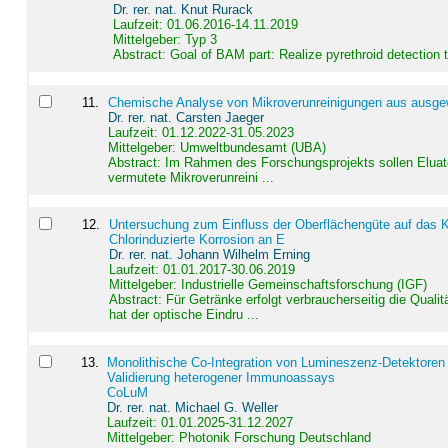
Dr. rer. nat. Knut Rurack
Laufzeit: 01.06.2016-14.11.2019
Mittelgeber: Typ 3
Abstract:
Goal of BAM part: Realize pyrethroid detection
11
.
Chemische Analyse von Mikroverunreinigungen aus ausgewä
Dr. rer. nat. Carsten Jaeger
Laufzeit: 01.12.2022-31.05.2023
Mittelgeber: Umweltbundesamt (UBA)
Abstract:
Im Rahmen des Forschungsprojekts sollen Elua
vermutete Mikroverunreini ...
12
.
Untersuchung zum Einfluss der Oberflächengüte auf das Ko
Chlorinduzierte Korrosion an E
Dr. rer. nat. Johann Wilhelm Erning
Laufzeit: 01.01.2017-30.06.2019
Mittelgeber: Industrielle Gemeinschaftsforschung (IGF)
Abstract:
Für Getränke erfolgt verbraucherseitig die Qu
hat der optische Eindru ...
13
.
Monolithische Co-Integration von Lumineszenz-Detektoren
Validierung heterogener Immunoassays
CoLuM
Dr. rer. nat. Michael G. Weller
Laufzeit: 01.01.2025-31.12.2027
Mittelgeber: Photonik Forschung Deutschland