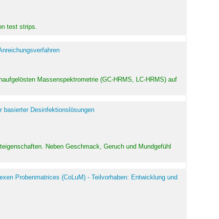
 test strips.
 Anreichungsverfahren
hochaufgelösten Massenspektrometrie (GC-HRMS, LC-HRMS) auf
r basierter Desinfektionslösungen
odukteigenschaften. Neben Geschmack, Geruch und Mundgefühl
exen Probenmatrices (CoLuM) - Teilvorhaben: Entwicklung und