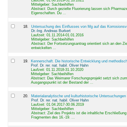
Laufzeit: 01.06.2019-31.10.2021
Mittelgeber: Sachbeihilfen
Abstract:
Durch gezielte Fluorierung lassen sich Pharmaze
Eigenschaften. Du ...
18
.
Untersuchung des Einflusses von Mg auf das Korrosionsver
Dr.-Ing. Andreas Burkert
Laufzeit: 01.11.2014-01.01.2016
Mittelgeber: Sachbeihilfen
Abstract:
Der Fortsetzungsantrag orientiert sich an den Z
entwickelten ...
19
.
Kennerschaft. Die historische Entwicklung und methodisc
Prof. Dr. rer. nat. habil. Oliver Hahn
Laufzeit: 01.11.2018-31.10.2020
Mittelgeber: Sachbeihilfen
Abstract:
Das Weimarer Forschungsprojekt setzt sich zum 
Ausgangspunkt ist der Bestand der ...
20
.
Materialanalytische und kulturhistorische Untersuchungen 
Prof. Dr. rer. nat. habil. Oliver Hahn
Laufzeit: 01.04.2017-30.06.2019
Mittelgeber: Sachbeihilfen
Abstract:
Ziel des Projekts ist die inhaltliche Erschließ
Fragmenten des 16.-19. ...