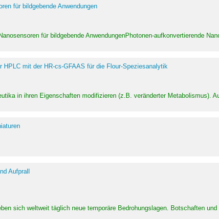
soren für bildgebende Anwendungen
 Nanosensoren für bildgebende AnwendungenPhotonen-aufkonvertierende Nanom
er HPLC mit der HR-cs-GFAAS für die Flour-Speziesanalytik
utika in ihren Eigenschaften modifizieren (z.B. veränderter Metabolismus). A
iaturen
d Aufprall
eben sich weltweit täglich neue temporäre Bedrohungslagen. Botschaften un