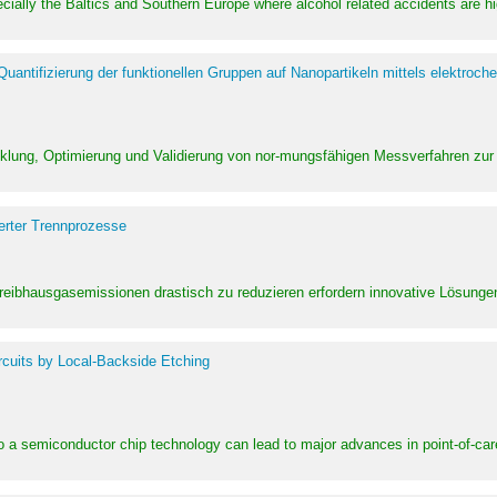
pecially the Baltics and Southern Europe where alcohol related accidents are 
ntifizierung der funktionellen Gruppen auf Nanopartikeln mittels elektroche
klung, Optimierung und Validierung von nor-mungsfähigen Messverfahren zur
erter Trennprozesse
Treibhausgasemissionen drastisch zu reduzieren erfordern innovative Lösungen,
rcuits by Local-Backside Etching
to a semiconductor chip technology can lead to major advances in point-of-car