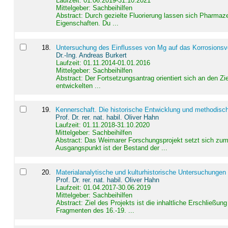
Laufzeit: 01.06.2019-31.10.2021
Mittelgeber: Sachbeihilfen
Abstract:
Durch gezielte Fluorierung lassen sich Pharmaze
Eigenschaften. Du ...
18
.
Untersuchung des Einflusses von Mg auf das Korrosionsver
Dr.-Ing. Andreas Burkert
Laufzeit: 01.11.2014-01.01.2016
Mittelgeber: Sachbeihilfen
Abstract:
Der Fortsetzungsantrag orientiert sich an den Z
entwickelten ...
19
.
Kennerschaft. Die historische Entwicklung und methodisc
Prof. Dr. rer. nat. habil. Oliver Hahn
Laufzeit: 01.11.2018-31.10.2020
Mittelgeber: Sachbeihilfen
Abstract:
Das Weimarer Forschungsprojekt setzt sich zum 
Ausgangspunkt ist der Bestand der ...
20
.
Materialanalytische und kulturhistorische Untersuchungen 
Prof. Dr. rer. nat. habil. Oliver Hahn
Laufzeit: 01.04.2017-30.06.2019
Mittelgeber: Sachbeihilfen
Abstract:
Ziel des Projekts ist die inhaltliche Erschließ
Fragmenten des 16.-19. ...