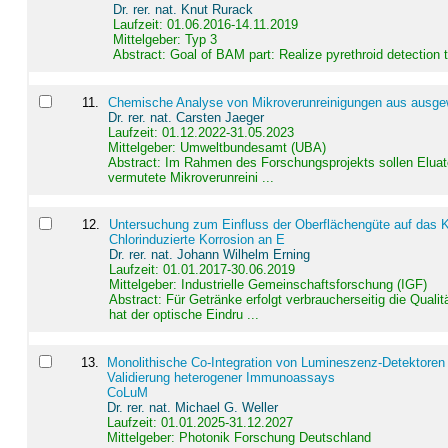
Dr. rer. nat. Knut Rurack
Laufzeit: 01.06.2016-14.11.2019
Mittelgeber: Typ 3
Abstract:
Goal of BAM part: Realize pyrethroid detection
11
.
Chemische Analyse von Mikroverunreinigungen aus ausgewä
Dr. rer. nat. Carsten Jaeger
Laufzeit: 01.12.2022-31.05.2023
Mittelgeber: Umweltbundesamt (UBA)
Abstract:
Im Rahmen des Forschungsprojekts sollen Elua
vermutete Mikroverunreini ...
12
.
Untersuchung zum Einfluss der Oberflächengüte auf das Ko
Chlorinduzierte Korrosion an E
Dr. rer. nat. Johann Wilhelm Erning
Laufzeit: 01.01.2017-30.06.2019
Mittelgeber: Industrielle Gemeinschaftsforschung (IGF)
Abstract:
Für Getränke erfolgt verbraucherseitig die Qu
hat der optische Eindru ...
13
.
Monolithische Co-Integration von Lumineszenz-Detektoren
Validierung heterogener Immunoassays
CoLuM
Dr. rer. nat. Michael G. Weller
Laufzeit: 01.01.2025-31.12.2027
Mittelgeber: Photonik Forschung Deutschland