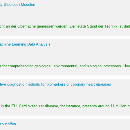
y Bluetooth-Modulen
dicht an der Oberfläche gemessen werden. Der letzte Stand der Technik ist d
achine Learning Data Analysis
 for comprehending geological, environmental, and biological processes. How
ative diagnostic methods for biomarkers of coronary heart diseases
in the EU. Cardiovascular disease, for instance, presents around 11 million n
ivstoffen