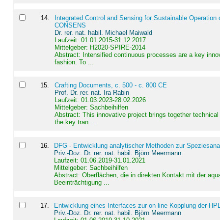
14
.
Integrated Control and Sensing for Sustainable Operation 
CONSENS
Dr. rer. nat. habil. Michael Maiwald
Laufzeit: 01.01.2015-31.12.2017
Mittelgeber: H2020-SPIRE-2014
Abstract:
Intensified continuous processes are a key innov
fashion. To ...
15
.
Crafting Documents, c. 500 - c. 800 CE
Prof. Dr. rer. nat. Ira Rabin
Laufzeit: 01.03.2023-28.02.2026
Mittelgeber: Sachbeihilfen
Abstract:
This innovative project brings together technica
the key tran ...
16
.
DFG - Entwicklung analytischer Methoden zur Speziesanal
Priv.-Doz. Dr. rer. nat. habil. Björn Meermann
Laufzeit: 01.06.2019-31.01.2021
Mittelgeber: Sachbeihilfen
Abstract:
Oberflächen, die in direkten Kontakt mit der aq
Beeinträchtigung ...
17
.
Entwicklung eines Interfaces zur on-line Kopplung der HP
Priv.-Doz. Dr. rer. nat. habil. Björn Meermann