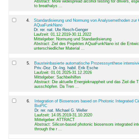
Abstract:
More widespread alcohol testing for drivers, es
to breathalys ...
4
.
Standardisierung und Normung von Analysemethoden zur Qua
AQuaFunkNano
Dr. rer. nat. Ute Resch-Genger
Laufzeit: 01.12.2019-30.11.2022
Mittelgeber: Normung und Standardisierung
Abstract:
Ziel des Projektes AQuaFunkNano ist die Entwic
unterschiedlicher Material ...
5
.
Bausteinbasierte automatische Prozesssynthese intensivi
Priv.-Doz. Dr.-Ing. habil. Erik Esche
Laufzeit: 01.01.2025-31.12.2026
Mittelgeber: Sachbeihilfen
Abstract:
Die aktuelle Energieknappheit und das Ziel die 
ausschöpfen. Da Tren ...
6
.
Integration of Biosensors based on Photonic Integrated Ci
BioPIC
Dr. rer. nat. Michael G. Weller
Laufzeit: 14.05.2019-31.10.2020
Mittelgeber: ATTRACT
Abstract:
Silicon-based photonic biosensors integrated in
through the r ...