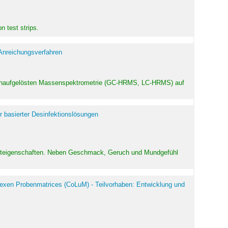
 test strips.
 Anreichungsverfahren
hochaufgelösten Massenspektrometrie (GC-HRMS, LC-HRMS) auf
r basierter Desinfektionslösungen
odukteigenschaften. Neben Geschmack, Geruch und Mundgefühl
exen Probenmatrices (CoLuM) - Teilvorhaben: Entwicklung und