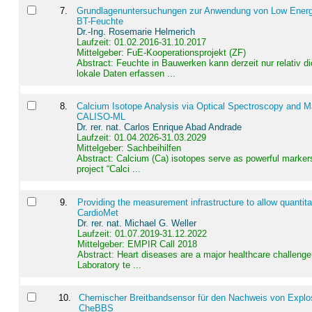
7
.
Grundlagenuntersuchungen zur Anwendung von Low Energ
BT-Feuchte
Dr.-Ing. Rosemarie Helmerich
Laufzeit: 01.02.2016-31.10.2017
Mittelgeber: FuE-Kooperationsprojekt (ZF)
Abstract:
Feuchte in Bauwerken kann derzeit nur relativ 
lokale Daten erfassen ...
8
.
Calcium Isotope Analysis via Optical Spectroscopy and M
CALISO-ML
Dr. rer. nat. Carlos Enrique Abad Andrade
Laufzeit: 01.04.2026-31.03.2029
Mittelgeber: Sachbeihilfen
Abstract:
Calcium (Ca) isotopes serve as powerful markers
project “Calci ...
9
.
Providing the measurement infrastructure to allow quantit
CardioMet
Dr. rer. nat. Michael G. Weller
Laufzeit: 01.07.2019-31.12.2022
Mittelgeber: EMPIR Call 2018
Abstract:
Heart diseases are a major healthcare challenge 
Laboratory te ...
10
.
Chemischer Breitbandsensor für den Nachweis von Explos
CheBBS