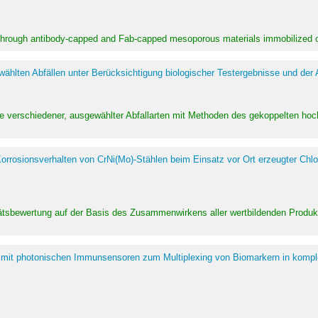
 through antibody-capped and Fab-capped mesoporous materials immobilized on
hlten Abfällen unter Berücksichtigung biologischer Testergebnisse und der
te verschiedener, ausgewählter Abfallarten mit Methoden des gekoppelten 
rrosionsverhalten von CrNi(Mo)-Stählen beim Einsatz vor Ort erzeugter Chlo
alitätsbewertung auf der Basis des Zusammenwirkens aller wertbildenden Pr
 mit photonischen Immunsensoren zum Multiplexing von Biomarkern in kompl