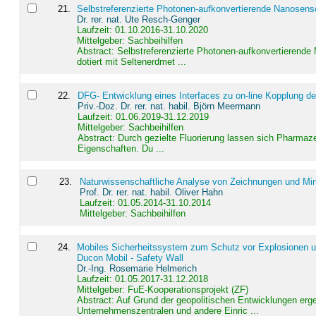
21
.
Selbstreferenzierte Photonen-aufkonvertierende Nanosen
Dr. rer. nat. Ute Resch-Genger
Laufzeit: 01.10.2016-31.10.2020
Mittelgeber: Sachbeihilfen
Abstract:
Selbstreferenzierte Photonen-aufkonvertierende
dotiert mit Seltenerdmet ...
22
.
DFG- Entwicklung eines Interfaces zu on-line Kopplung d
Priv.-Doz. Dr. rer. nat. habil. Björn Meermann
Laufzeit: 01.06.2019-31.12.2019
Mittelgeber: Sachbeihilfen
Abstract:
Durch gezielte Fluorierung lassen sich Pharmaze
Eigenschaften. Du ...
23
.
Naturwissenschaftliche Analyse von Zeichnungen und Min
Prof. Dr. rer. nat. habil. Oliver Hahn
Laufzeit: 01.05.2014-31.10.2014
Mittelgeber: Sachbeihilfen
24
.
Mobiles Sicherheitssystem zum Schutz vor Explosionen un
Ducon Mobil - Safety Wall
Dr.-Ing. Rosemarie Helmerich
Laufzeit: 01.05.2017-31.12.2018
Mittelgeber: FuE-Kooperationsprojekt (ZF)
Abstract:
Auf Grund der geopolitischen Entwicklungen erg
Unternehmenszentralen und andere Einric ...