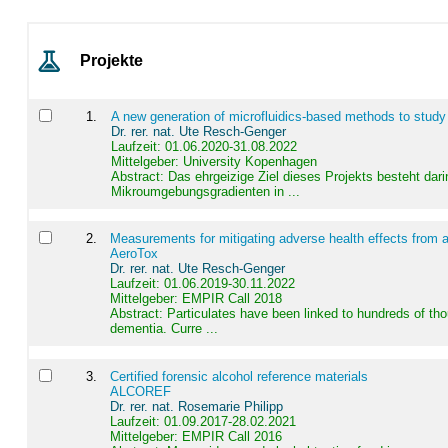
Projekte
1
.
A new generation of microfluidics-based methods to study
Dr. rer. nat. Ute Resch-Genger
Laufzeit: 01.06.2020-31.08.2022
Mittelgeber: University Kopenhagen
Abstract:
Das ehrgeizige Ziel dieses Projekts besteht dari
Mikroumgebungsgradienten in ...
2
.
Measurements for mitigating adverse health effects from a
AeroTox
Dr. rer. nat. Ute Resch-Genger
Laufzeit: 01.06.2019-30.11.2022
Mittelgeber: EMPIR Call 2018
Abstract:
Particulates have been linked to hundreds of th
dementia. Curre ...
3
.
Certified forensic alcohol reference materials
ALCOREF
Dr. rer. nat. Rosemarie Philipp
Laufzeit: 01.09.2017-28.02.2021
Mittelgeber: EMPIR Call 2016