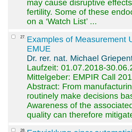
may cause disruptive effects
fertility. Some of these end
on a ‘Watch List’ ...
27
.
Examples of Measurement Un
EMUE
Dr. rer. nat. Michael Griepen
Laufzeit: 01.07.2018-30.06
Mittelgeber: EMPIR Call 20
Abstract:
From manufacturing
routinely make decisions b
Awareness of the associated
quality can therefore mitigate 
28
.