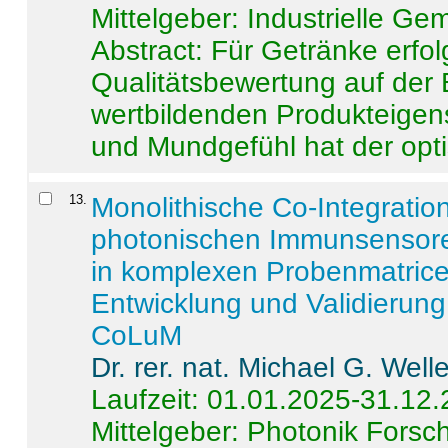
Mittelgeber: Industrielle G
Abstract:
Für Getränke erfol
Qualitätsbewertung auf der
wertbildenden Produkteige
und Mundgefühl hat der opti
13
.
Monolithische Co-Integrati
photonischen Immunsensore
in komplexen Probenmatrice
Entwicklung und Validieru
CoLuM
Dr. rer. nat. Michael G. Welle
Laufzeit: 01.01.2025-31.12
Mittelgeber: Photonik Fors