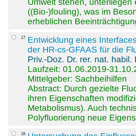
Umwelt stehen, unterliege
((Bio-)fouling), was im Beson
erheblichen Beeinträchtigung
17
.
Entwicklung eines Interface
der HR-cs-GFAAS für die Flu
Priv.-Doz. Dr. rer. nat. habi
Laufzeit: 01.06.2019-31.10
Mittelgeber: Sachbeihilfen
Abstract:
Durch gezielte Flu
ihren Eigenschaften modifizi
Metabolismus). Auch techni
Polyfluorierung neue Eigensc
18
.