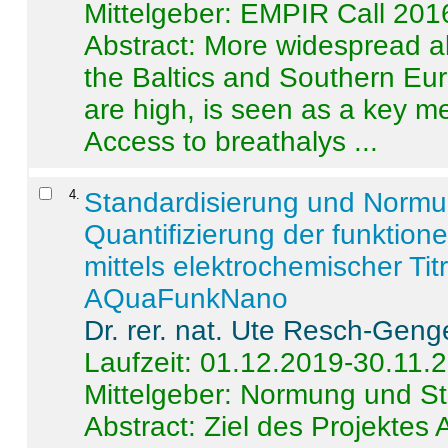
Mittelgeber: EMPIR Call 201
Abstract:
More widespread alc
the Baltics and Southern Eur
are high, is seen as a key m
Access to breathalys ...
4
.
Standardisierung und Norm
Quantifizierung der funktion
mittels elektrochemischer Ti
AQuaFunkNano
Dr. rer. nat. Ute Resch-Geng
Laufzeit: 01.12.2019-30.11.
Mittelgeber: Normung und St
Abstract:
Ziel des Projektes