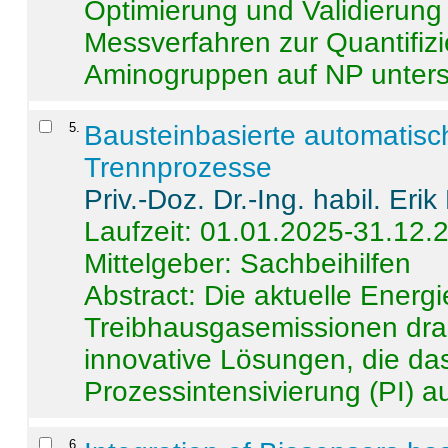
Optimierung und Validierun
Messverfahren zur Quantifiz
Aminogruppen auf NP untersch
5
.
Bausteinbasierte automatisc
Trennprozesse
Priv.-Doz. Dr.-Ing. habil. Eri
Laufzeit: 01.01.2025-31.12.
Mittelgeber: Sachbeihilfen
Abstract:
Die aktuelle Energi
Treibhausgasemissionen dras
innovative Lösungen, die das
Prozessintensivierung (PI) a
6
.