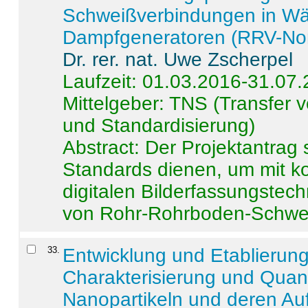
Schweißverbindungen in W
Dampfgeneratoren (RRV-No
Dr. rer. nat. Uwe Zscherpel
Laufzeit: 01.03.2016-31.07
Mittelgeber: TNS (Transfer
und Standardisierung)
Abstract:
Der Projektantrag 
Standards dienen, um mit k
digitalen Bilderfassungstec
von Rohr-Rohrboden-Schwei
33
.
Entwicklung und Etablierun
Charakterisierung und Quant
Nanopartikeln und deren Au