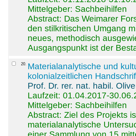
Mittelgeber: Sachbeihilfen
Abstract:
Das Weimarer Forsc
den stilkritischen Umgang m
neues, methodisch ausgewi
Ausgangspunkt ist der Besta
20
.
Materialanalytische und kul
kolonialzeitlichen Handschri
Prof. Dr. rer. nat. habil. Oli
Laufzeit: 01.04.2017-30.06
Mittelgeber: Sachbeihilfen
Abstract:
Ziel des Projekts i
materialanalytische Unters
einer Sammlung von 15 mitt