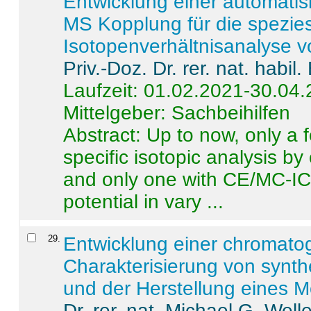
Entwicklung einer automatisi
MS Kopplung für die spezies
Isotopenverhältnisanalyse 
Priv.-Doz. Dr. rer. nat. habi
Laufzeit: 01.02.2021-30.04
Mittelgeber: Sachbeihilfen
Abstract:
Up to now, only a 
specific isotopic analysis 
and only one with CE/MC-ICP
potential in vary ...
29
.
Entwicklung einer chromat
Charakterisierung von synt
und der Herstellung eines M
Dr. rer. nat. Michael G. Welle