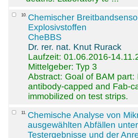
10
.
Chemischer Breitbandsenso
Explosivstoffen
CheBBS
Dr. rer. nat. Knut Rurack
Laufzeit: 01.06.2016-14.11
Mittelgeber: Typ 3
Abstract:
Goal of BAM part: 
antibody-capped and Fab-c
immobilized on test strips.
11
.
Chemische Analyse von Mik
ausgewählten Abfällen unter
Testergebnisse und der Anr