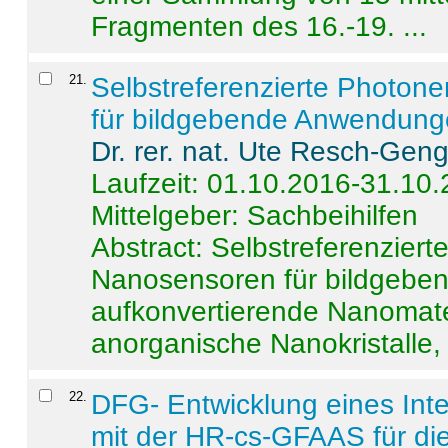
Fragmenten des 16.-19. ...
21
.
Selbstreferenzierte Photon
für bildgebende Anwendun
Dr. rer. nat. Ute Resch-Gen
Laufzeit: 01.10.2016-31.10
Mittelgeber: Sachbeihilfen
Abstract:
Selbstreferenzier
Nanosensoren für bildgeb
aufkonvertierende Nanomate
anorganische Nanokristalle, 
22
.
DFG- Entwicklung eines Int
mit der HR-cs-GFAAS für die