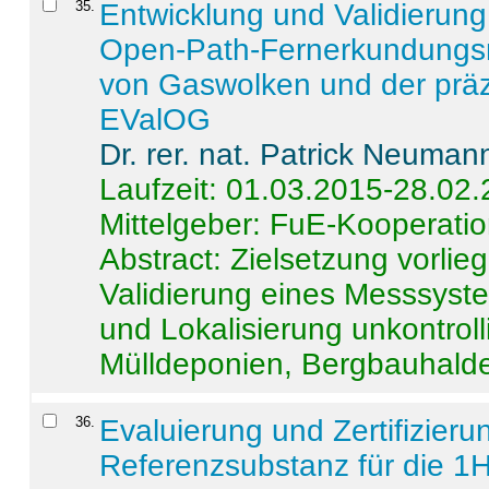
35
.
Entwicklung und Validierung 
Open-Path-Fernerkundungsm
von Gaswolken und der präz
EValOG
Dr. rer. nat. Patrick Neuman
Laufzeit: 01.03.2015-28.02
Mittelgeber: FuE-Kooperatio
Abstract:
Zielsetzung vorlie
Validierung eines Messsyst
und Lokalisierung unkontrol
Mülldeponien, Bergbauhalde
36
.
Evaluierung und Zertifizier
Referenzsubstanz für die 