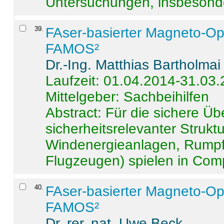
Untersuchungen, insbesonde
39
.
FAser-basierter Magneto-Op
FAMOS²
Dr.-Ing. Matthias Bartholmai
Laufzeit: 01.04.2014-31.03
Mittelgeber: Sachbeihilfen
Abstract:
Für die sichere Ü
sicherheitsrelevanter Strukt
Windenergieanlagen, Rumpf-
Flugzeugen) spielen in Compo
40
.
FAser-basierter Magneto-Op
FAMOS²
Dr. rer. nat. Uwe Beck