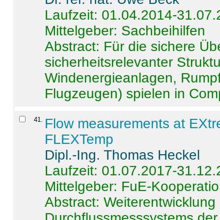
Laufzeit: 01.04.2014-31.07
Mittelgeber: Sachbeihilfen
Abstract:
Für die sichere Ü
sicherheitsrelevanter Strukt
Windenergieanlagen, Rumpf-
Flugzeugen) spielen in Compo
41
.
Flow measurements at EXtr
FLEXTemp
Dipl.-Ing. Thomas Heckel
Laufzeit: 01.07.2017-31.12
Mittelgeber: FuE-Kooperatio
Abstract:
Weiterentwicklun
Durchflussmesssystems der 