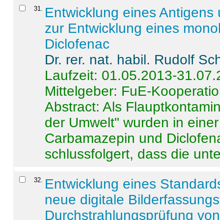
31
.
Entwicklung eines Antigens
zur Entwicklung eines monok
Diclofenac
Dr. rer. nat. habil. Rudolf S
Laufzeit: 01.05.2013-31.07
Mittelgeber: FuE-Kooperatio
Abstract:
Als Flauptkontamin
der Umwelt" wurden in ein
Carbamazepin und Diclofena
schlussfolgert, dass die unter
32
.
Entwicklung eines Standards
neue digitale Bilderfassungs
Durchstrahlungsprüfung vo