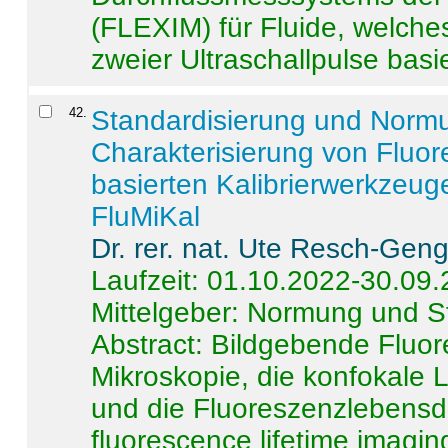
(FLEXIM) für Fluide, welche
zweier Ultraschallpulse basie
42
.
Standardisierung und Norm
Charakterisierung von Fluo
basierten Kalibrierwerkzeug
FluMiKal
Dr. rer. nat. Ute Resch-Gen
Laufzeit: 01.10.2022-30.09
Mittelgeber: Normung und S
Abstract:
Bildgebende Fluore
Mikroskopie, die konfokale
und die Fluoreszenzlebensd
fluorescence lifetime imaging