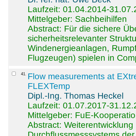
Laufzeit: 01.04.2014-31.07
Mittelgeber: Sachbeihilfen
Abstract:
Für die sichere Ü
sicherheitsrelevanter Strukt
Windenergieanlagen, Rumpf-
Flugzeugen) spielen in Compo
41
.
Flow measurements at EXtr
FLEXTemp
Dipl.-Ing. Thomas Heckel
Laufzeit: 01.07.2017-31.12
Mittelgeber: FuE-Kooperatio
Abstract:
Weiterentwicklun
Durchflussmesssystems der 