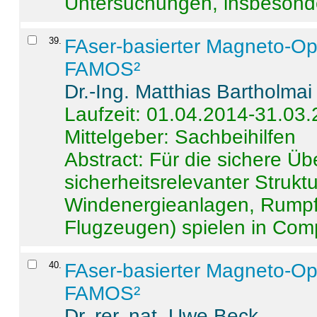
Untersuchungen, insbesonde
39
.
FAser-basierter Magneto-Op
FAMOS²
Dr.-Ing. Matthias Bartholmai
Laufzeit: 01.04.2014-31.03
Mittelgeber: Sachbeihilfen
Abstract:
Für die sichere Ü
sicherheitsrelevanter Strukt
Windenergieanlagen, Rumpf-
Flugzeugen) spielen in Compo
40
.
FAser-basierter Magneto-Op
FAMOS²
Dr. rer. nat. Uwe Beck