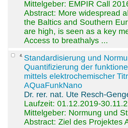
Mittelgeber: EMPIR Call 201
Abstract:
More widespread alc
the Baltics and Southern Eur
are high, is seen as a key m
Access to breathalys ...
4
.
Standardisierung und Norm
Quantifizierung der funktion
mittels elektrochemischer Ti
AQuaFunkNano
Dr. rer. nat. Ute Resch-Geng
Laufzeit: 01.12.2019-30.11.
Mittelgeber: Normung und St
Abstract:
Ziel des Projektes