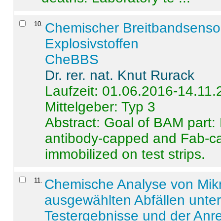
10
.
Chemischer Breitbandsenso
Explosivstoffen
CheBBS
Dr. rer. nat. Knut Rurack
Laufzeit: 01.06.2016-14.11
Mittelgeber: Typ 3
Abstract:
Goal of BAM part: 
antibody-capped and Fab-c
immobilized on test strips.
11
.
Chemische Analyse von Mik
ausgewählten Abfällen unter
Testergebnisse und der Anr