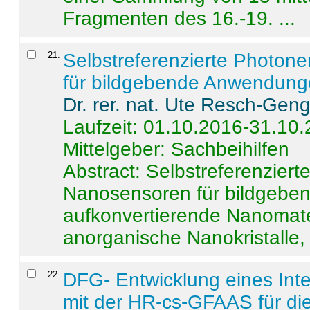
Fragmenten des 16.-19. ...
21
.
Selbstreferenzierte Photon
für bildgebende Anwendun
Dr. rer. nat. Ute Resch-Gen
Laufzeit: 01.10.2016-31.10
Mittelgeber: Sachbeihilfen
Abstract:
Selbstreferenzier
Nanosensoren für bildgeb
aufkonvertierende Nanomate
anorganische Nanokristalle, 
22
.
DFG- Entwicklung eines Int
mit der HR-cs-GFAAS für die