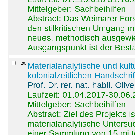
Mittelgeber: Sachbeihilfen
Abstract:
Das Weimarer Forsc
den stilkritischen Umgang m
neues, methodisch ausgewi
Ausgangspunkt ist der Besta
20
.
Materialanalytische und kul
kolonialzeitlichen Handschri
Prof. Dr. rer. nat. habil. Oli
Laufzeit: 01.04.2017-30.06
Mittelgeber: Sachbeihilfen
Abstract:
Ziel des Projekts i
materialanalytische Unters
einer Sammlung von 15 mitt