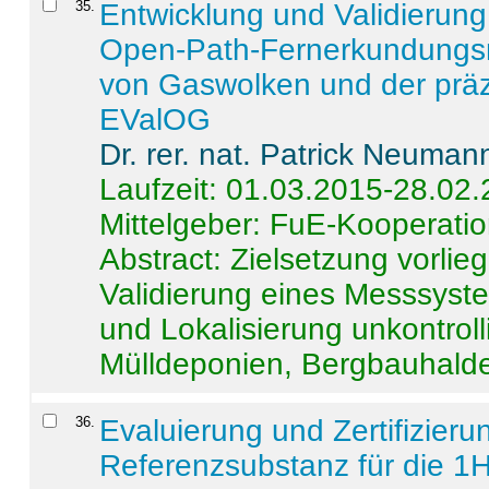
35
.
Entwicklung und Validierung 
Open-Path-Fernerkundungsm
von Gaswolken und der präz
EValOG
Dr. rer. nat. Patrick Neuman
Laufzeit: 01.03.2015-28.02
Mittelgeber: FuE-Kooperatio
Abstract:
Zielsetzung vorlie
Validierung eines Messsyst
und Lokalisierung unkontrol
Mülldeponien, Bergbauhalde
36
.
Evaluierung und Zertifizier
Referenzsubstanz für die 