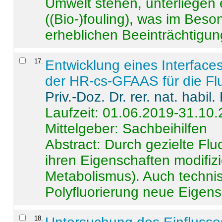
Umwelt stehen, unterliege
((Bio-)fouling), was im Beson
erheblichen Beeinträchtigung
17
.
Entwicklung eines Interface
der HR-cs-GFAAS für die Flu
Priv.-Doz. Dr. rer. nat. habi
Laufzeit: 01.06.2019-31.10
Mittelgeber: Sachbeihilfen
Abstract:
Durch gezielte Flu
ihren Eigenschaften modifizi
Metabolismus). Auch techni
Polyfluorierung neue Eigensc
18
.