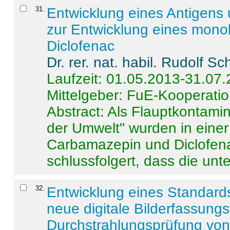
31
.
Entwicklung eines Antigens
zur Entwicklung eines monok
Diclofenac
Dr. rer. nat. habil. Rudolf S
Laufzeit: 01.05.2013-31.07
Mittelgeber: FuE-Kooperatio
Abstract:
Als Flauptkontamin
der Umwelt" wurden in ein
Carbamazepin und Diclofena
schlussfolgert, dass die unter
32
.
Entwicklung eines Standards
neue digitale Bilderfassungs
Durchstrahlungsprüfung vo