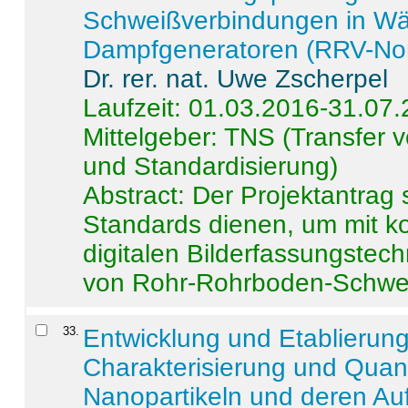
Schweißverbindungen in W
Dampfgeneratoren (RRV-No
Dr. rer. nat. Uwe Zscherpel
Laufzeit: 01.03.2016-31.07
Mittelgeber: TNS (Transfer
und Standardisierung)
Abstract:
Der Projektantrag 
Standards dienen, um mit k
digitalen Bilderfassungstec
von Rohr-Rohrboden-Schwei
33
.
Entwicklung und Etablierun
Charakterisierung und Quant
Nanopartikeln und deren Au