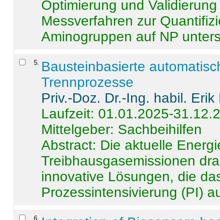
Optimierung und Validierun
Messverfahren zur Quantifiz
Aminogruppen auf NP untersch
5
.
Bausteinbasierte automatisc
Trennprozesse
Priv.-Doz. Dr.-Ing. habil. Eri
Laufzeit: 01.01.2025-31.12.
Mittelgeber: Sachbeihilfen
Abstract:
Die aktuelle Energi
Treibhausgasemissionen dras
innovative Lösungen, die das
Prozessintensivierung (PI) a
6
.