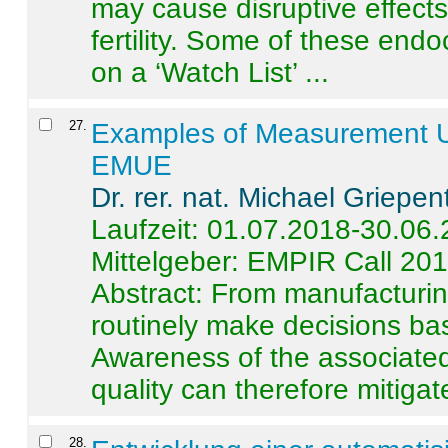
may cause disruptive effects
fertility. Some of these end
on a ‘Watch List’ ...
27
.
Examples of Measurement Un
EMUE
Dr. rer. nat. Michael Griepen
Laufzeit: 01.07.2018-30.06
Mittelgeber: EMPIR Call 20
Abstract:
From manufacturing
routinely make decisions b
Awareness of the associated
quality can therefore mitigate 
28
.