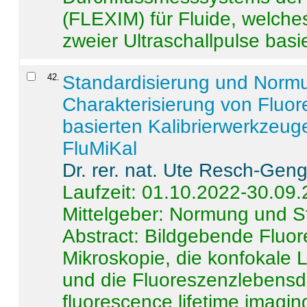
(FLEXIM) für Fluide, welche
zweier Ultraschallpulse basie
42
.
Standardisierung und Norm
Charakterisierung von Fluo
basierten Kalibrierwerkzeug
FluMiKal
Dr. rer. nat. Ute Resch-Gen
Laufzeit: 01.10.2022-30.09
Mittelgeber: Normung und S
Abstract:
Bildgebende Fluore
Mikroskopie, die konfokale
und die Fluoreszenzlebensd
fluorescence lifetime imaging