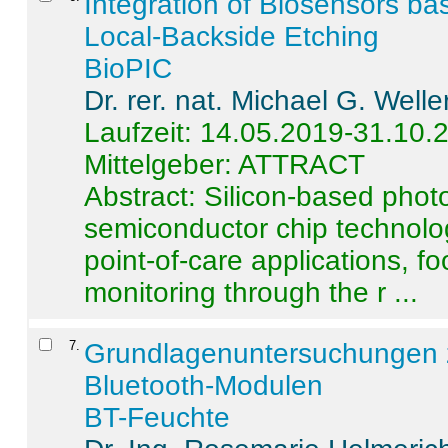
Integration of Biosensors ba
Local-Backside Etching
BioPIC
Dr. rer. nat. Michael G. Welle
Laufzeit: 14.05.2019-31.10.
Mittelgeber: ATTRACT
Abstract:
Silicon-based photo
semiconductor chip technolo
point-of-care applications, f
monitoring through the r ...
7
.
Grundlagenuntersuchungen 
Bluetooth-Modulen
BT-Feuchte