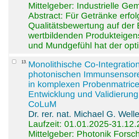
Mittelgeber: Industrielle G
Abstract:
Für Getränke erfol
Qualitätsbewertung auf der
wertbildenden Produkteige
und Mundgefühl hat der opti
13
.
Monolithische Co-Integrati
photonischen Immunsensore
in komplexen Probenmatrice
Entwicklung und Validieru
CoLuM
Dr. rer. nat. Michael G. Welle
Laufzeit: 01.01.2025-31.12
Mittelgeber: Photonik Fors