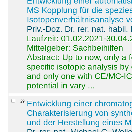
Entwicklung einer automatisi
MS Kopplung für die spezies
Isotopenverhältnisanalyse 
Priv.-Doz. Dr. rer. nat. habi
Laufzeit: 01.02.2021-30.04
Mittelgeber: Sachbeihilfen
Abstract:
Up to now, only a 
specific isotopic analysis 
and only one with CE/MC-ICP
potential in vary ...
29
.
Entwicklung einer chromat
Charakterisierung von synt
und der Herstellung eines M
Dr. rer. nat. Michael G. Welle