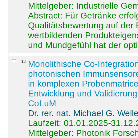
Mittelgeber: Industrielle G
Abstract:
Für Getränke erfol
Qualitätsbewertung auf der
wertbildenden Produkteige
und Mundgefühl hat der opti
13
.
Monolithische Co-Integrati
photonischen Immunsensore
in komplexen Probenmatrice
Entwicklung und Validieru
CoLuM
Dr. rer. nat. Michael G. Welle
Laufzeit: 01.01.2025-31.12
Mittelgeber: Photonik Fors