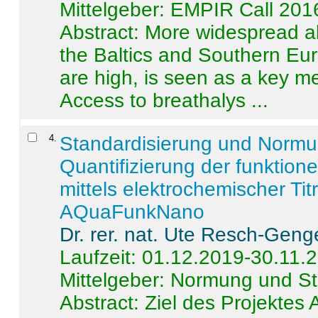
Mittelgeber: EMPIR Call 201
Abstract:
More widespread alc
the Baltics and Southern Eur
are high, is seen as a key m
Access to breathalys ...
4
.
Standardisierung und Norm
Quantifizierung der funktion
mittels elektrochemischer Ti
AQuaFunkNano
Dr. rer. nat. Ute Resch-Geng
Laufzeit: 01.12.2019-30.11.
Mittelgeber: Normung und St
Abstract:
Ziel des Projektes