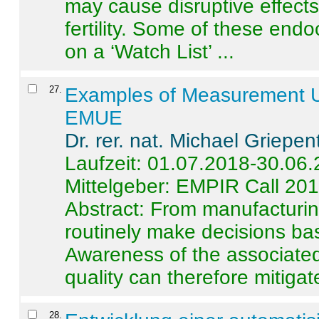
may cause disruptive effects
fertility. Some of these end
on a ‘Watch List’ ...
27
.
Examples of Measurement Un
EMUE
Dr. rer. nat. Michael Griepen
Laufzeit: 01.07.2018-30.06
Mittelgeber: EMPIR Call 20
Abstract:
From manufacturing
routinely make decisions b
Awareness of the associated
quality can therefore mitigate 
28
.