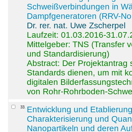
Schweißverbindungen in W
Dampfgeneratoren (RRV-No
Dr. rer. nat. Uwe Zscherpel
Laufzeit: 01.03.2016-31.07
Mittelgeber: TNS (Transfer
und Standardisierung)
Abstract:
Der Projektantrag 
Standards dienen, um mit k
digitalen Bilderfassungstec
von Rohr-Rohrboden-Schwei
33
.
Entwicklung und Etablierun
Charakterisierung und Quant
Nanopartikeln und deren Au