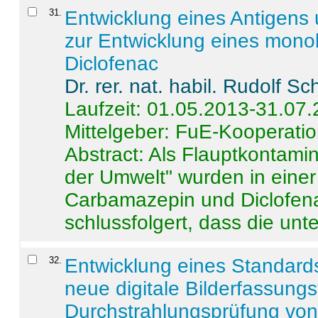
31
.
Entwicklung eines Antigens
zur Entwicklung eines monok
Diclofenac
Dr. rer. nat. habil. Rudolf S
Laufzeit: 01.05.2013-31.07
Mittelgeber: FuE-Kooperatio
Abstract:
Als Flauptkontamin
der Umwelt" wurden in ein
Carbamazepin und Diclofena
schlussfolgert, dass die unter
32
.
Entwicklung eines Standards
neue digitale Bilderfassungs
Durchstrahlungsprüfung vo