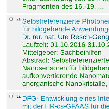
Fragmenten des 16.-19. ...
21
.
Selbstreferenzierte Photon
für bildgebende Anwendun
Dr. rer. nat. Ute Resch-Gen
Laufzeit: 01.10.2016-31.10
Mittelgeber: Sachbeihilfen
Abstract:
Selbstreferenzier
Nanosensoren für bildgeb
aufkonvertierende Nanomate
anorganische Nanokristalle, 
22
.
DFG- Entwicklung eines Int
mit der HR-cs-GFAAS für die