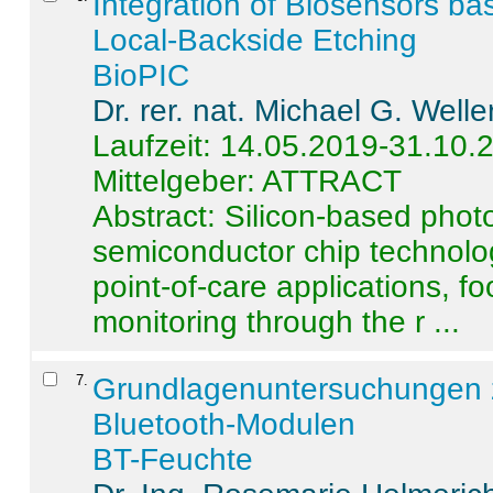
Integration of Biosensors ba
Local-Backside Etching
BioPIC
Dr. rer. nat. Michael G. Welle
Laufzeit: 14.05.2019-31.10.
Mittelgeber: ATTRACT
Abstract:
Silicon-based photo
semiconductor chip technolo
point-of-care applications, f
monitoring through the r ...
7
.
Grundlagenuntersuchungen 
Bluetooth-Modulen
BT-Feuchte