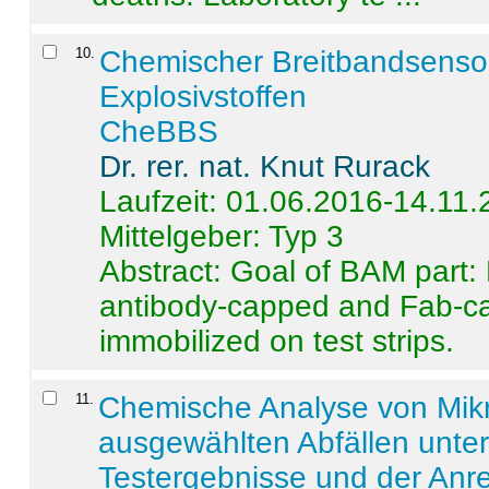
10
.
Chemischer Breitbandsenso
Explosivstoffen
CheBBS
Dr. rer. nat. Knut Rurack
Laufzeit: 01.06.2016-14.11
Mittelgeber: Typ 3
Abstract:
Goal of BAM part: 
antibody-capped and Fab-c
immobilized on test strips.
11
.
Chemische Analyse von Mik
ausgewählten Abfällen unter
Testergebnisse und der Anr