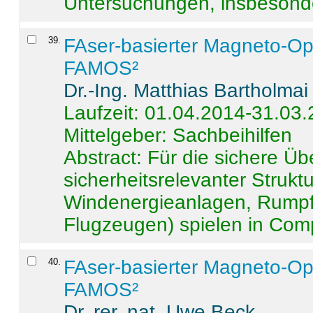
Untersuchungen, insbesonde
39
.
FAser-basierter Magneto-Op
FAMOS²
Dr.-Ing. Matthias Bartholmai
Laufzeit: 01.04.2014-31.03
Mittelgeber: Sachbeihilfen
Abstract:
Für die sichere Ü
sicherheitsrelevanter Strukt
Windenergieanlagen, Rumpf-
Flugzeugen) spielen in Compo
40
.
FAser-basierter Magneto-Op
FAMOS²
Dr. rer. nat. Uwe Beck