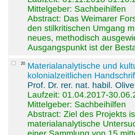
Mittelgeber: Sachbeihilfen
Abstract:
Das Weimarer Forsc
den stilkritischen Umgang m
neues, methodisch ausgewi
Ausgangspunkt ist der Besta
20
.
Materialanalytische und kul
kolonialzeitlichen Handschri
Prof. Dr. rer. nat. habil. Oli
Laufzeit: 01.04.2017-30.06
Mittelgeber: Sachbeihilfen
Abstract:
Ziel des Projekts i
materialanalytische Unters
einer Sammlung von 15 mitt