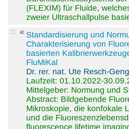
(FLEXIM) für Fluide, welche
zweier Ultraschallpulse basie
42
.
Standardisierung und Norm
Charakterisierung von Fluo
basierten Kalibrierwerkzeug
FluMiKal
Dr. rer. nat. Ute Resch-Gen
Laufzeit: 01.10.2022-30.09
Mittelgeber: Normung und S
Abstract:
Bildgebende Fluore
Mikroskopie, die konfokale
und die Fluoreszenzlebensd
fluorescence lifetime imaging