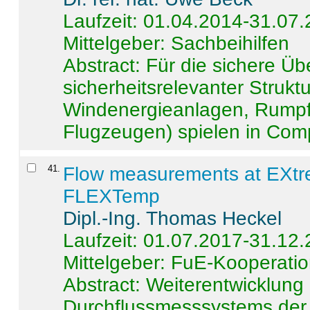
Laufzeit: 01.04.2014-31.07
Mittelgeber: Sachbeihilfen
Abstract:
Für die sichere Ü
sicherheitsrelevanter Strukt
Windenergieanlagen, Rumpf-
Flugzeugen) spielen in Compo
41
.
Flow measurements at EXtr
FLEXTemp
Dipl.-Ing. Thomas Heckel
Laufzeit: 01.07.2017-31.12
Mittelgeber: FuE-Kooperatio
Abstract:
Weiterentwicklun
Durchflussmesssystems der 