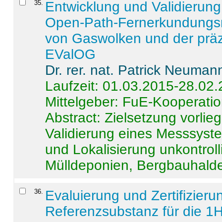
35
.
Entwicklung und Validierung 
Open-Path-Fernerkundungsm
von Gaswolken und der präz
EValOG
Dr. rer. nat. Patrick Neuman
Laufzeit: 01.03.2015-28.02
Mittelgeber: FuE-Kooperatio
Abstract:
Zielsetzung vorlie
Validierung eines Messsyst
und Lokalisierung unkontrol
Mülldeponien, Bergbauhalde
36
.
Evaluierung und Zertifizier
Referenzsubstanz für die 