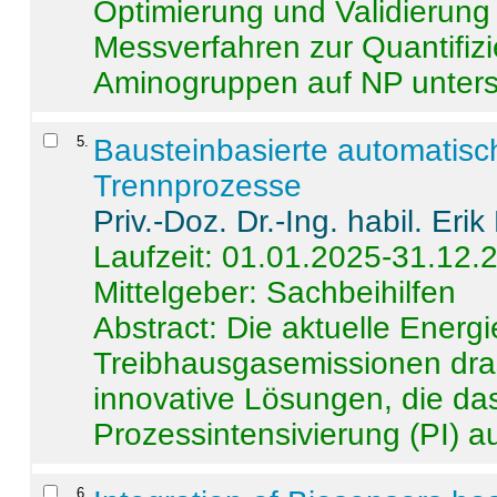
Optimierung und Validierun
Messverfahren zur Quantifiz
Aminogruppen auf NP untersch
5
.
Bausteinbasierte automatisc
Trennprozesse
Priv.-Doz. Dr.-Ing. habil. Eri
Laufzeit: 01.01.2025-31.12.
Mittelgeber: Sachbeihilfen
Abstract:
Die aktuelle Energi
Treibhausgasemissionen dras
innovative Lösungen, die das
Prozessintensivierung (PI) a
6
.