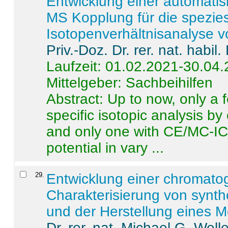
Entwicklung einer automatisi
MS Kopplung für die spezies
Isotopenverhältnisanalyse 
Priv.-Doz. Dr. rer. nat. habi
Laufzeit: 01.02.2021-30.04
Mittelgeber: Sachbeihilfen
Abstract:
Up to now, only a 
specific isotopic analysis 
and only one with CE/MC-ICP
potential in vary ...
29
.
Entwicklung einer chromat
Charakterisierung von synt
und der Herstellung eines M
Dr. rer. nat. Michael G. Welle