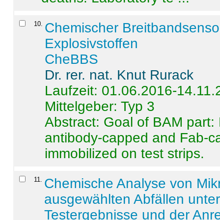
10
.
Chemischer Breitbandsenso
Explosivstoffen
CheBBS
Dr. rer. nat. Knut Rurack
Laufzeit: 01.06.2016-14.11
Mittelgeber: Typ 3
Abstract:
Goal of BAM part: 
antibody-capped and Fab-c
immobilized on test strips.
11
.
Chemische Analyse von Mik
ausgewählten Abfällen unter
Testergebnisse und der Anr