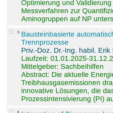
Optimierung und Validierun
Messverfahren zur Quantifiz
Aminogruppen auf NP untersch
5
.
Bausteinbasierte automatisc
Trennprozesse
Priv.-Doz. Dr.-Ing. habil. Eri
Laufzeit: 01.01.2025-31.12.
Mittelgeber: Sachbeihilfen
Abstract:
Die aktuelle Energi
Treibhausgasemissionen dras
innovative Lösungen, die das
Prozessintensivierung (PI) a
6
.