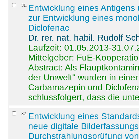
31
.
Entwicklung eines Antigens
zur Entwicklung eines monok
Diclofenac
Dr. rer. nat. habil. Rudolf S
Laufzeit: 01.05.2013-31.07
Mittelgeber: FuE-Kooperatio
Abstract:
Als Flauptkontamin
der Umwelt" wurden in ein
Carbamazepin und Diclofena
schlussfolgert, dass die unter
32
.
Entwicklung eines Standards
neue digitale Bilderfassungs
Durchstrahlungsprüfung vo