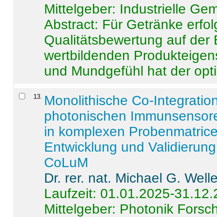
Mittelgeber: Industrielle G
Abstract:
Für Getränke erfol
Qualitätsbewertung auf der
wertbildenden Produkteige
und Mundgefühl hat der opti
13
.
Monolithische Co-Integrati
photonischen Immunsensore
in komplexen Probenmatrice
Entwicklung und Validieru
CoLuM
Dr. rer. nat. Michael G. Welle
Laufzeit: 01.01.2025-31.12
Mittelgeber: Photonik Fors