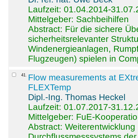
Laufzeit: 01.04.2014-31.07
Mittelgeber: Sachbeihilfen
Abstract:
Für die sichere Ü
sicherheitsrelevanter Strukt
Windenergieanlagen, Rumpf-
Flugzeugen) spielen in Compo
41
.
Flow measurements at EXtr
FLEXTemp
Dipl.-Ing. Thomas Heckel
Laufzeit: 01.07.2017-31.12
Mittelgeber: FuE-Kooperatio
Abstract:
Weiterentwicklun
Durchflussmesssystems der 