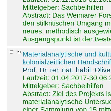
Mittelgeber: Sachbeihilfen
Abstract:
Das Weimarer Forsc
den stilkritischen Umgang m
neues, methodisch ausgewi
Ausgangspunkt ist der Besta
20
.
Materialanalytische und kul
kolonialzeitlichen Handschri
Prof. Dr. rer. nat. habil. Oli
Laufzeit: 01.04.2017-30.06
Mittelgeber: Sachbeihilfen
Abstract:
Ziel des Projekts i
materialanalytische Unters
einer Sammlung von 15 mitt