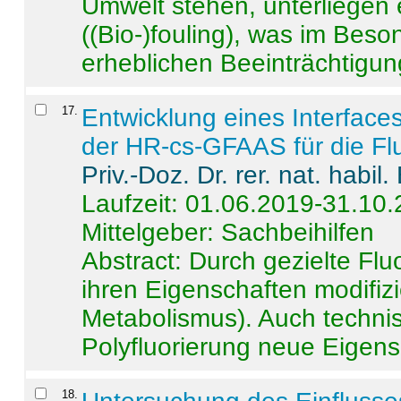
Umwelt stehen, unterliege
((Bio-)fouling), was im Beson
erheblichen Beeinträchtigung
17
.
Entwicklung eines Interface
der HR-cs-GFAAS für die Flu
Priv.-Doz. Dr. rer. nat. habi
Laufzeit: 01.06.2019-31.10
Mittelgeber: Sachbeihilfen
Abstract:
Durch gezielte Flu
ihren Eigenschaften modifizi
Metabolismus). Auch techni
Polyfluorierung neue Eigensc
18
.