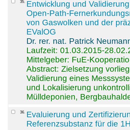
35
.
Entwicklung und Validierung 
Open-Path-Fernerkundungsm
von Gaswolken und der präz
EValOG
Dr. rer. nat. Patrick Neuman
Laufzeit: 01.03.2015-28.02
Mittelgeber: FuE-Kooperatio
Abstract:
Zielsetzung vorlie
Validierung eines Messsyst
und Lokalisierung unkontrol
Mülldeponien, Bergbauhalde
36
.
Evaluierung und Zertifizier
Referenzsubstanz für die 