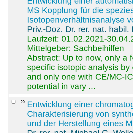
Entwicklung einer automatisi
MS Kopplung für die spezies
Isotopenverhältnisanalyse 
Priv.-Doz. Dr. rer. nat. habi
Laufzeit: 01.02.2021-30.04
Mittelgeber: Sachbeihilfen
Abstract:
Up to now, only a 
specific isotopic analysis 
and only one with CE/MC-ICP
potential in vary ...
29
.
Entwicklung einer chromat
Charakterisierung von synt
und der Herstellung eines M
Dr. rer. nat. Michael G. Welle