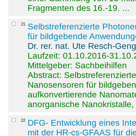
Fragmenten des 16.-19. ...
21
.
Selbstreferenzierte Photon
für bildgebende Anwendun
Dr. rer. nat. Ute Resch-Gen
Laufzeit: 01.10.2016-31.10
Mittelgeber: Sachbeihilfen
Abstract:
Selbstreferenzier
Nanosensoren für bildgeb
aufkonvertierende Nanomate
anorganische Nanokristalle, 
22
.
DFG- Entwicklung eines Int
mit der HR-cs-GFAAS für die