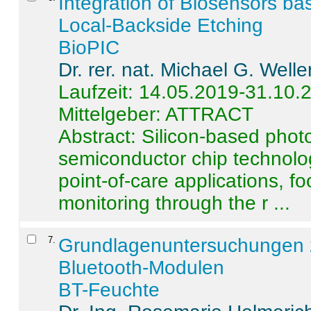
Integration of Biosensors ba
Local-Backside Etching
BioPIC
Dr. rer. nat. Michael G. Welle
Laufzeit: 14.05.2019-31.10.
Mittelgeber: ATTRACT
Abstract:
Silicon-based photo
semiconductor chip technolo
point-of-care applications, f
monitoring through the r ...
7
.
Grundlagenuntersuchungen 
Bluetooth-Modulen
BT-Feuchte