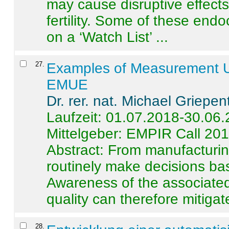
may cause disruptive effects
fertility. Some of these end
on a ‘Watch List’ ...
27
.
Examples of Measurement Un
EMUE
Dr. rer. nat. Michael Griepen
Laufzeit: 01.07.2018-30.06
Mittelgeber: EMPIR Call 20
Abstract:
From manufacturing
routinely make decisions b
Awareness of the associated
quality can therefore mitigate 
28
.