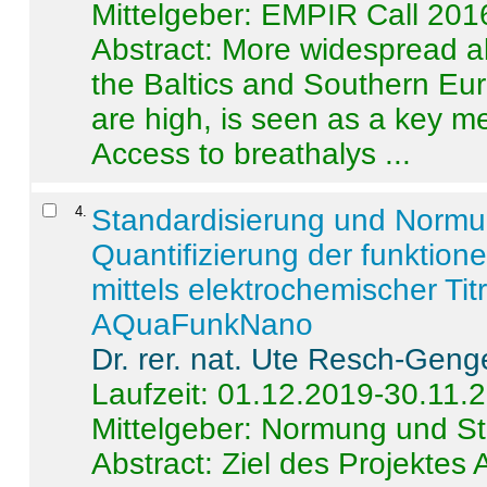
Mittelgeber: EMPIR Call 201
Abstract:
More widespread alc
the Baltics and Southern Eur
are high, is seen as a key m
Access to breathalys ...
4
.
Standardisierung und Norm
Quantifizierung der funktion
mittels elektrochemischer Ti
AQuaFunkNano
Dr. rer. nat. Ute Resch-Geng
Laufzeit: 01.12.2019-30.11.
Mittelgeber: Normung und St
Abstract:
Ziel des Projektes