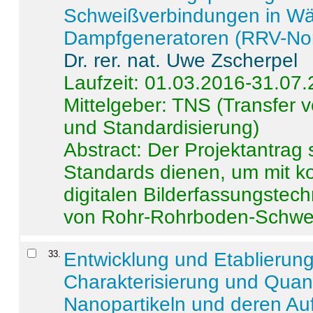
Schweißverbindungen in W
Dampfgeneratoren (RRV-No
Dr. rer. nat. Uwe Zscherpel
Laufzeit: 01.03.2016-31.07
Mittelgeber: TNS (Transfer
und Standardisierung)
Abstract:
Der Projektantrag 
Standards dienen, um mit k
digitalen Bilderfassungstec
von Rohr-Rohrboden-Schwei
33
.
Entwicklung und Etablierun
Charakterisierung und Quant
Nanopartikeln und deren Au