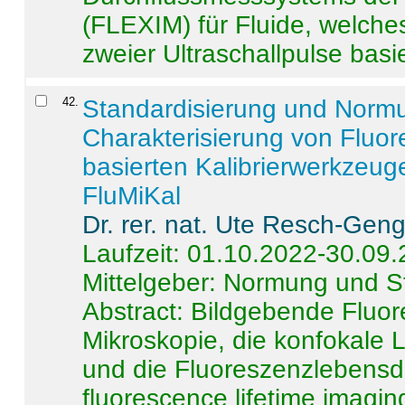
(FLEXIM) für Fluide, welche
zweier Ultraschallpulse basie
42
.
Standardisierung und Norm
Charakterisierung von Fluo
basierten Kalibrierwerkzeug
FluMiKal
Dr. rer. nat. Ute Resch-Gen
Laufzeit: 01.10.2022-30.09
Mittelgeber: Normung und S
Abstract:
Bildgebende Fluore
Mikroskopie, die konfokale
und die Fluoreszenzlebensd
fluorescence lifetime imaging