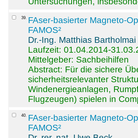
Untersuchungen, insbesonde
39
.
FAser-basierter Magneto-Op
FAMOS²
Dr.-Ing. Matthias Bartholmai
Laufzeit: 01.04.2014-31.03
Mittelgeber: Sachbeihilfen
Abstract:
Für die sichere Ü
sicherheitsrelevanter Strukt
Windenergieanlagen, Rumpf-
Flugzeugen) spielen in Compo
40
.
FAser-basierter Magneto-Op
FAMOS²
Dr. rer. nat. Uwe Beck