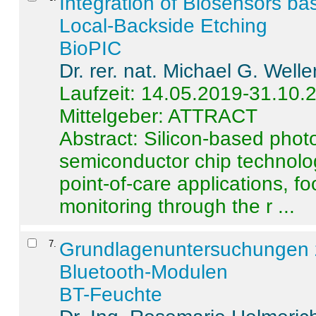
Integration of Biosensors ba
Local-Backside Etching
BioPIC
Dr. rer. nat. Michael G. Welle
Laufzeit: 14.05.2019-31.10.
Mittelgeber: ATTRACT
Abstract:
Silicon-based photo
semiconductor chip technolo
point-of-care applications, f
monitoring through the r ...
7
.
Grundlagenuntersuchungen 
Bluetooth-Modulen
BT-Feuchte