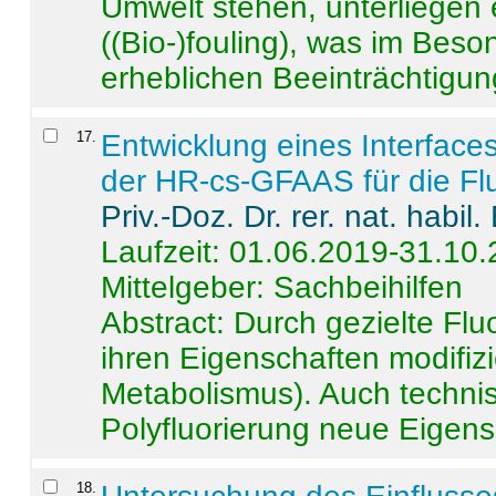
Umwelt stehen, unterliege
((Bio-)fouling), was im Beson
erheblichen Beeinträchtigung
17
.
Entwicklung eines Interface
der HR-cs-GFAAS für die Flu
Priv.-Doz. Dr. rer. nat. habi
Laufzeit: 01.06.2019-31.10
Mittelgeber: Sachbeihilfen
Abstract:
Durch gezielte Flu
ihren Eigenschaften modifizi
Metabolismus). Auch techni
Polyfluorierung neue Eigensc
18
.