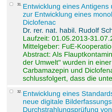
31
.
Entwicklung eines Antigens
zur Entwicklung eines monok
Diclofenac
Dr. rer. nat. habil. Rudolf S
Laufzeit: 01.05.2013-31.07
Mittelgeber: FuE-Kooperatio
Abstract:
Als Flauptkontamin
der Umwelt" wurden in ein
Carbamazepin und Diclofena
schlussfolgert, dass die unter
32
.
Entwicklung eines Standards
neue digitale Bilderfassungs
Durchstrahlungsprüfung vo