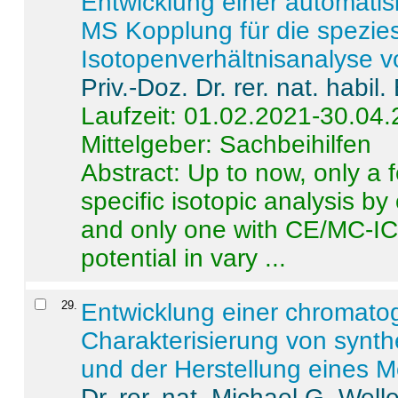
Entwicklung einer automatisi
MS Kopplung für die spezies
Isotopenverhältnisanalyse 
Priv.-Doz. Dr. rer. nat. habi
Laufzeit: 01.02.2021-30.04
Mittelgeber: Sachbeihilfen
Abstract:
Up to now, only a 
specific isotopic analysis 
and only one with CE/MC-ICP
potential in vary ...
29
.
Entwicklung einer chromat
Charakterisierung von synt
und der Herstellung eines M
Dr. rer. nat. Michael G. Welle