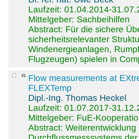
Laufzeit: 01.04.2014-31.07
Mittelgeber: Sachbeihilfen
Abstract:
Für die sichere Ü
sicherheitsrelevanter Strukt
Windenergieanlagen, Rumpf-
Flugzeugen) spielen in Compo
41
.
Flow measurements at EXtr
FLEXTemp
Dipl.-Ing. Thomas Heckel
Laufzeit: 01.07.2017-31.12
Mittelgeber: FuE-Kooperatio
Abstract:
Weiterentwicklun
Durchflussmesssystems der 