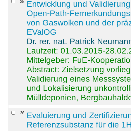
35
.
Entwicklung und Validierung 
Open-Path-Fernerkundungsm
von Gaswolken und der präz
EValOG
Dr. rer. nat. Patrick Neuman
Laufzeit: 01.03.2015-28.02
Mittelgeber: FuE-Kooperatio
Abstract:
Zielsetzung vorlie
Validierung eines Messsyst
und Lokalisierung unkontrol
Mülldeponien, Bergbauhalde
36
.
Evaluierung und Zertifizier
Referenzsubstanz für die 