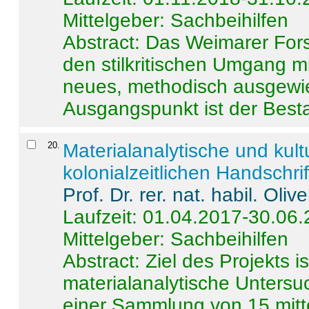
Mittelgeber: Sachbeihilfen
Abstract:
Das Weimarer Forsc
den stilkritischen Umgang m
neues, methodisch ausgewi
Ausgangspunkt ist der Besta
20
.
Materialanalytische und kul
kolonialzeitlichen Handschri
Prof. Dr. rer. nat. habil. Oli
Laufzeit: 01.04.2017-30.06
Mittelgeber: Sachbeihilfen
Abstract:
Ziel des Projekts i
materialanalytische Unters
einer Sammlung von 15 mitt