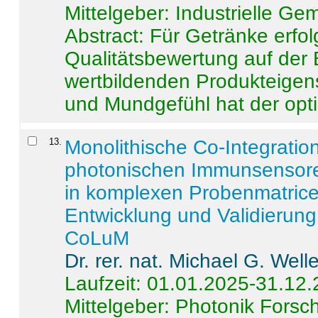
Mittelgeber: Industrielle G
Abstract:
Für Getränke erfol
Qualitätsbewertung auf der
wertbildenden Produkteige
und Mundgefühl hat der opti
13
.
Monolithische Co-Integrati
photonischen Immunsensore
in komplexen Probenmatrice
Entwicklung und Validieru
CoLuM
Dr. rer. nat. Michael G. Welle
Laufzeit: 01.01.2025-31.12
Mittelgeber: Photonik Fors