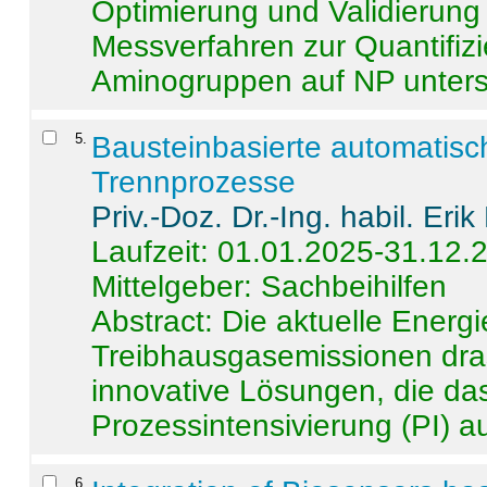
Optimierung und Validierun
Messverfahren zur Quantifiz
Aminogruppen auf NP untersch
5
.
Bausteinbasierte automatisc
Trennprozesse
Priv.-Doz. Dr.-Ing. habil. Eri
Laufzeit: 01.01.2025-31.12.
Mittelgeber: Sachbeihilfen
Abstract:
Die aktuelle Energi
Treibhausgasemissionen dras
innovative Lösungen, die das
Prozessintensivierung (PI) a
6
.