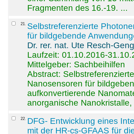
Fragmenten des 16.-19. ...
21
.
Selbstreferenzierte Photon
für bildgebende Anwendun
Dr. rer. nat. Ute Resch-Gen
Laufzeit: 01.10.2016-31.10
Mittelgeber: Sachbeihilfen
Abstract:
Selbstreferenzier
Nanosensoren für bildgeb
aufkonvertierende Nanomate
anorganische Nanokristalle, 
22
.
DFG- Entwicklung eines Int
mit der HR-cs-GFAAS für die