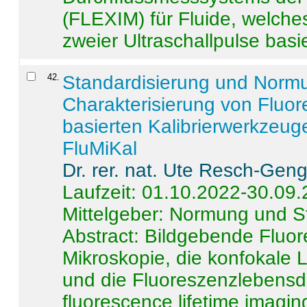
(FLEXIM) für Fluide, welche
zweier Ultraschallpulse basie
42
.
Standardisierung und Norm
Charakterisierung von Fluo
basierten Kalibrierwerkzeug
FluMiKal
Dr. rer. nat. Ute Resch-Gen
Laufzeit: 01.10.2022-30.09
Mittelgeber: Normung und S
Abstract:
Bildgebende Fluore
Mikroskopie, die konfokale
und die Fluoreszenzlebensd
fluorescence lifetime imaging