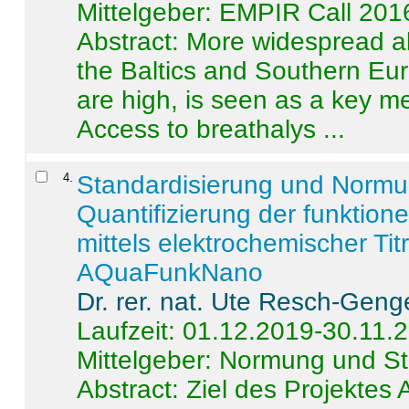
Mittelgeber: EMPIR Call 201
Abstract:
More widespread alc
the Baltics and Southern Eur
are high, is seen as a key m
Access to breathalys ...
4
.
Standardisierung und Norm
Quantifizierung der funktion
mittels elektrochemischer Ti
AQuaFunkNano
Dr. rer. nat. Ute Resch-Geng
Laufzeit: 01.12.2019-30.11.
Mittelgeber: Normung und St
Abstract:
Ziel des Projektes