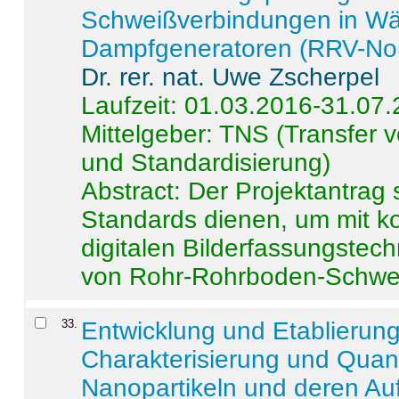
Schweißverbindungen in W
Dampfgeneratoren (RRV-No
Dr. rer. nat. Uwe Zscherpel
Laufzeit: 01.03.2016-31.07
Mittelgeber: TNS (Transfer
und Standardisierung)
Abstract:
Der Projektantrag 
Standards dienen, um mit k
digitalen Bilderfassungstec
von Rohr-Rohrboden-Schwei
33
.
Entwicklung und Etablierun
Charakterisierung und Quant
Nanopartikeln und deren Au