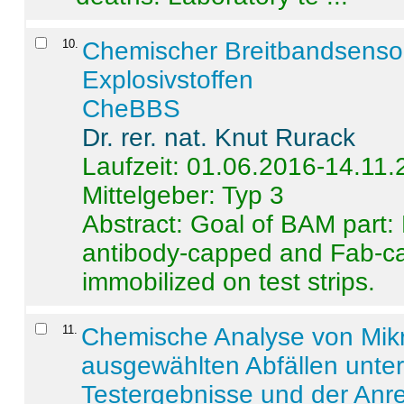
10
.
Chemischer Breitbandsenso
Explosivstoffen
CheBBS
Dr. rer. nat. Knut Rurack
Laufzeit: 01.06.2016-14.11
Mittelgeber: Typ 3
Abstract:
Goal of BAM part: 
antibody-capped and Fab-c
immobilized on test strips.
11
.
Chemische Analyse von Mik
ausgewählten Abfällen unter
Testergebnisse und der Anr