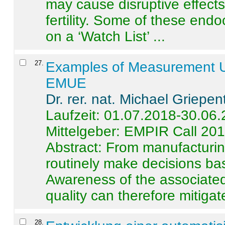
may cause disruptive effects
fertility. Some of these end
on a ‘Watch List’ ...
27
.
Examples of Measurement Un
EMUE
Dr. rer. nat. Michael Griepen
Laufzeit: 01.07.2018-30.06
Mittelgeber: EMPIR Call 20
Abstract:
From manufacturing
routinely make decisions b
Awareness of the associated
quality can therefore mitigate 
28
.