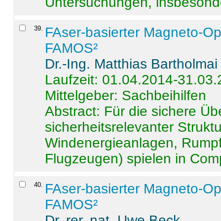
Untersuchungen, insbesonde
39
.
FAser-basierter Magneto-Op
FAMOS²
Dr.-Ing. Matthias Bartholmai
Laufzeit: 01.04.2014-31.03
Mittelgeber: Sachbeihilfen
Abstract:
Für die sichere Ü
sicherheitsrelevanter Strukt
Windenergieanlagen, Rumpf-
Flugzeugen) spielen in Compo
40
.
FAser-basierter Magneto-Op
FAMOS²
Dr. rer. nat. Uwe Beck