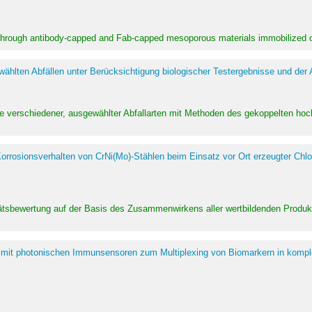
 through antibody-capped and Fab-capped mesoporous materials immobilized on
hlten Abfällen unter Berücksichtigung biologischer Testergebnisse und der
te verschiedener, ausgewählter Abfallarten mit Methoden des gekoppelten 
rrosionsverhalten von CrNi(Mo)-Stählen beim Einsatz vor Ort erzeugter Chlo
alitätsbewertung auf der Basis des Zusammenwirkens aller wertbildenden Pr
 mit photonischen Immunsensoren zum Multiplexing von Biomarkern in kompl