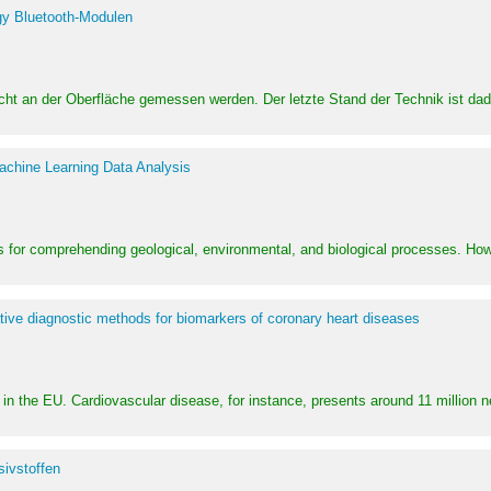
y Bluetooth-Modulen
dicht an der Oberfläche gemessen werden. Der letzte Stand der Technik ist d
achine Learning Data Analysis
 for comprehending geological, environmental, and biological processes. How
ative diagnostic methods for biomarkers of coronary heart diseases
in the EU. Cardiovascular disease, for instance, presents around 11 million n
ivstoffen