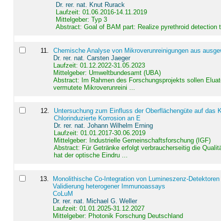
Dr. rer. nat. Knut Rurack
Laufzeit: 01.06.2016-14.11.2019
Mittelgeber: Typ 3
Abstract:
Goal of BAM part: Realize pyrethroid detection
11
.
Chemische Analyse von Mikroverunreinigungen aus ausgewä
Dr. rer. nat. Carsten Jaeger
Laufzeit: 01.12.2022-31.05.2023
Mittelgeber: Umweltbundesamt (UBA)
Abstract:
Im Rahmen des Forschungsprojekts sollen Elua
vermutete Mikroverunreini ...
12
.
Untersuchung zum Einfluss der Oberflächengüte auf das Ko
Chlorinduzierte Korrosion an E
Dr. rer. nat. Johann Wilhelm Erning
Laufzeit: 01.01.2017-30.06.2019
Mittelgeber: Industrielle Gemeinschaftsforschung (IGF)
Abstract:
Für Getränke erfolgt verbraucherseitig die Qu
hat der optische Eindru ...
13
.
Monolithische Co-Integration von Lumineszenz-Detektoren
Validierung heterogener Immunoassays
CoLuM
Dr. rer. nat. Michael G. Weller
Laufzeit: 01.01.2025-31.12.2027
Mittelgeber: Photonik Forschung Deutschland