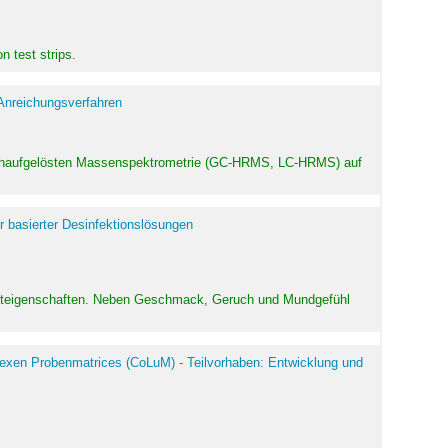
 test strips.
 Anreichungsverfahren
hochaufgelösten Massenspektrometrie (GC-HRMS, LC-HRMS) auf
r basierter Desinfektionslösungen
odukteigenschaften. Neben Geschmack, Geruch und Mundgefühl
exen Probenmatrices (CoLuM) - Teilvorhaben: Entwicklung und