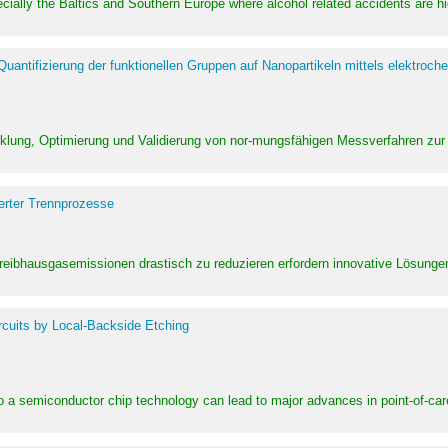
pecially the Baltics and Southern Europe where alcohol related accidents are 
ntifizierung der funktionellen Gruppen auf Nanopartikeln mittels elektroche
klung, Optimierung und Validierung von nor-mungsfähigen Messverfahren zur
erter Trennprozesse
Treibhausgasemissionen drastisch zu reduzieren erfordern innovative Lösungen,
rcuits by Local-Backside Etching
to a semiconductor chip technology can lead to major advances in point-of-car