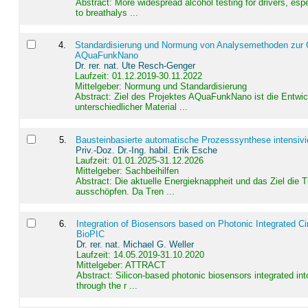
Abstract:
More widespread alcohol testing for drivers, es
to breathalys ...
4
.
Standardisierung und Normung von Analysemethoden zur Qua
AQuaFunkNano
Dr. rer. nat. Ute Resch-Genger
Laufzeit: 01.12.2019-30.11.2022
Mittelgeber: Normung und Standardisierung
Abstract:
Ziel des Projektes AQuaFunkNano ist die Entwic
unterschiedlicher Material ...
5
.
Bausteinbasierte automatische Prozesssynthese intensivi
Priv.-Doz. Dr.-Ing. habil. Erik Esche
Laufzeit: 01.01.2025-31.12.2026
Mittelgeber: Sachbeihilfen
Abstract:
Die aktuelle Energieknappheit und das Ziel die 
ausschöpfen. Da Tren ...
6
.
Integration of Biosensors based on Photonic Integrated Ci
BioPIC
Dr. rer. nat. Michael G. Weller
Laufzeit: 14.05.2019-31.10.2020
Mittelgeber: ATTRACT
Abstract:
Silicon-based photonic biosensors integrated in
through the r ...