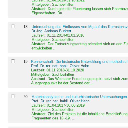
Laufzeit: 01.06.2019-31.10.2021
Mittelgeber: Sachbeihilfen
Abstract:
Durch gezielte Fluorierung lassen sich Pharmaze
Eigenschaften. Du ...
18
.
Untersuchung des Einflusses von Mg auf das Korrosionsver
Dr.-Ing. Andreas Burkert
Laufzeit: 01.11.2014-01.01.2016
Mittelgeber: Sachbeihilfen
Abstract:
Der Fortsetzungsantrag orientiert sich an den Z
entwickelten ...
19
.
Kennerschaft. Die historische Entwicklung und methodisc
Prof. Dr. rer. nat. habil. Oliver Hahn
Laufzeit: 01.11.2018-31.10.2020
Mittelgeber: Sachbeihilfen
Abstract:
Das Weimarer Forschungsprojekt setzt sich zum 
Ausgangspunkt ist der Bestand der ...
20
.
Materialanalytische und kulturhistorische Untersuchungen 
Prof. Dr. rer. nat. habil. Oliver Hahn
Laufzeit: 01.04.2017-30.06.2019
Mittelgeber: Sachbeihilfen
Abstract:
Ziel des Projekts ist die inhaltliche Erschließ
Fragmenten des 16.-19. ...