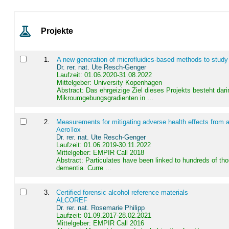
Projekte
1
.
A new generation of microfluidics-based methods to study
Dr. rer. nat. Ute Resch-Genger
Laufzeit: 01.06.2020-31.08.2022
Mittelgeber: University Kopenhagen
Abstract:
Das ehrgeizige Ziel dieses Projekts besteht dari
Mikroumgebungsgradienten in ...
2
.
Measurements for mitigating adverse health effects from a
AeroTox
Dr. rer. nat. Ute Resch-Genger
Laufzeit: 01.06.2019-30.11.2022
Mittelgeber: EMPIR Call 2018
Abstract:
Particulates have been linked to hundreds of th
dementia. Curre ...
3
.
Certified forensic alcohol reference materials
ALCOREF
Dr. rer. nat. Rosemarie Philipp
Laufzeit: 01.09.2017-28.02.2021
Mittelgeber: EMPIR Call 2016