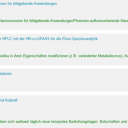
soren für bildgebende Anwendungen
 Nanosensoren für bildgebende AnwendungenPhotonen-aufkonvertierende Nanom
er HPLC mit der HR-cs-GFAAS für die Flour-Speziesanalytik
utika in ihren Eigenschaften modifizieren (z.B. veränderter Metabolismus). A
iaturen
d Aufprall
eben sich weltweit täglich neue temporäre Bedrohungslagen. Botschaften un