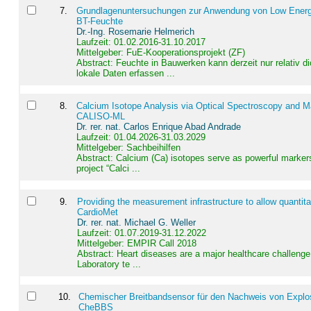
7
.
Grundlagenuntersuchungen zur Anwendung von Low Energ
BT-Feuchte
Dr.-Ing. Rosemarie Helmerich
Laufzeit: 01.02.2016-31.10.2017
Mittelgeber: FuE-Kooperationsprojekt (ZF)
Abstract:
Feuchte in Bauwerken kann derzeit nur relativ 
lokale Daten erfassen ...
8
.
Calcium Isotope Analysis via Optical Spectroscopy and M
CALISO-ML
Dr. rer. nat. Carlos Enrique Abad Andrade
Laufzeit: 01.04.2026-31.03.2029
Mittelgeber: Sachbeihilfen
Abstract:
Calcium (Ca) isotopes serve as powerful markers
project “Calci ...
9
.
Providing the measurement infrastructure to allow quantit
CardioMet
Dr. rer. nat. Michael G. Weller
Laufzeit: 01.07.2019-31.12.2022
Mittelgeber: EMPIR Call 2018
Abstract:
Heart diseases are a major healthcare challenge 
Laboratory te ...
10
.
Chemischer Breitbandsensor für den Nachweis von Explos
CheBBS