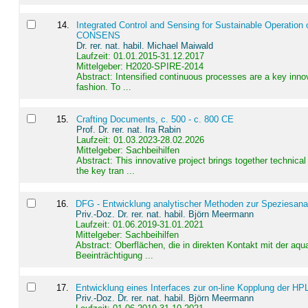
14
.
Integrated Control and Sensing for Sustainable Operation 
CONSENS
Dr. rer. nat. habil. Michael Maiwald
Laufzeit: 01.01.2015-31.12.2017
Mittelgeber: H2020-SPIRE-2014
Abstract:
Intensified continuous processes are a key innov
fashion. To ...
15
.
Crafting Documents, c. 500 - c. 800 CE
Prof. Dr. rer. nat. Ira Rabin
Laufzeit: 01.03.2023-28.02.2026
Mittelgeber: Sachbeihilfen
Abstract:
This innovative project brings together technica
the key tran ...
16
.
DFG - Entwicklung analytischer Methoden zur Speziesanal
Priv.-Doz. Dr. rer. nat. habil. Björn Meermann
Laufzeit: 01.06.2019-31.01.2021
Mittelgeber: Sachbeihilfen
Abstract:
Oberflächen, die in direkten Kontakt mit der aq
Beeinträchtigung ...
17
.
Entwicklung eines Interfaces zur on-line Kopplung der HP
Priv.-Doz. Dr. rer. nat. habil. Björn Meermann