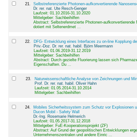
21
.
Selbstreferenzierte Photonen-aufkonvertierende Nanosen
Dr. rer. nat. Ute Resch-Genger
Laufzeit: 01.10.2016-31.10.2020
Mittelgeber: Sachbeihilfen
Abstract:
Selbstreferenzierte Photonen-aufkonvertierende
dotiert mit Seltenerdmet ...
22
.
DFG- Entwicklung eines Interfaces zu on-line Kopplung d
Priv.-Doz. Dr. rer. nat. habil. Björn Meermann
Laufzeit: 01.06.2019-31.12.2019
Mittelgeber: Sachbeihilfen
Abstract:
Durch gezielte Fluorierung lassen sich Pharmaze
Eigenschaften. Du ...
23
.
Naturwissenschaftliche Analyse von Zeichnungen und Min
Prof. Dr. rer. nat. habil. Oliver Hahn
Laufzeit: 01.05.2014-31.10.2014
Mittelgeber: Sachbeihilfen
24
.
Mobiles Sicherheitssystem zum Schutz vor Explosionen un
Ducon Mobil - Safety Wall
Dr.-Ing. Rosemarie Helmerich
Laufzeit: 01.05.2017-31.12.2018
Mittelgeber: FuE-Kooperationsprojekt (ZF)
Abstract:
Auf Grund der geopolitischen Entwicklungen erg
Unternehmenszentralen und andere Einric ...