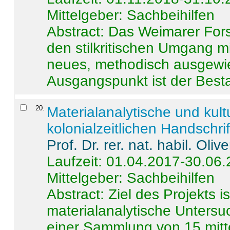
Mittelgeber: Sachbeihilfen
Abstract:
Das Weimarer Forsc
den stilkritischen Umgang m
neues, methodisch ausgewi
Ausgangspunkt ist der Besta
20
.
Materialanalytische und kul
kolonialzeitlichen Handschri
Prof. Dr. rer. nat. habil. Oli
Laufzeit: 01.04.2017-30.06
Mittelgeber: Sachbeihilfen
Abstract:
Ziel des Projekts i
materialanalytische Unters
einer Sammlung von 15 mitt