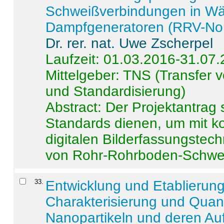
Schweißverbindungen in W
Dampfgeneratoren (RRV-No
Dr. rer. nat. Uwe Zscherpel
Laufzeit: 01.03.2016-31.07
Mittelgeber: TNS (Transfer
und Standardisierung)
Abstract:
Der Projektantrag 
Standards dienen, um mit k
digitalen Bilderfassungstec
von Rohr-Rohrboden-Schwei
33
.
Entwicklung und Etablierun
Charakterisierung und Quant
Nanopartikeln und deren Au