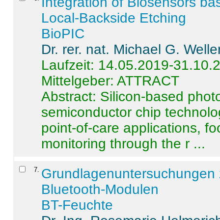
Integration of Biosensors ba
Local-Backside Etching
BioPIC
Dr. rer. nat. Michael G. Welle
Laufzeit: 14.05.2019-31.10.
Mittelgeber: ATTRACT
Abstract:
Silicon-based photo
semiconductor chip technolo
point-of-care applications, f
monitoring through the r ...
7
.
Grundlagenuntersuchungen 
Bluetooth-Modulen
BT-Feuchte