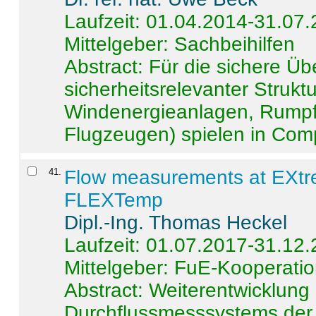
Laufzeit: 01.04.2014-31.07
Mittelgeber: Sachbeihilfen
Abstract:
Für die sichere Ü
sicherheitsrelevanter Strukt
Windenergieanlagen, Rumpf-
Flugzeugen) spielen in Compo
41
.
Flow measurements at EXtr
FLEXTemp
Dipl.-Ing. Thomas Heckel
Laufzeit: 01.07.2017-31.12
Mittelgeber: FuE-Kooperatio
Abstract:
Weiterentwicklun
Durchflussmesssystems der 