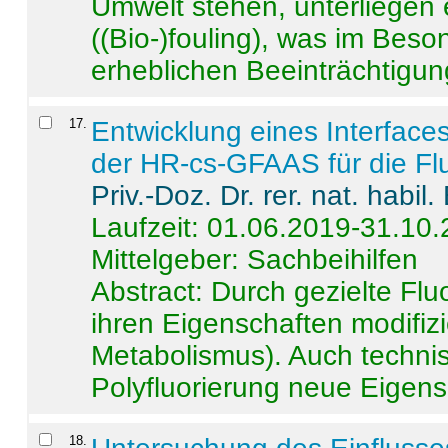
Umwelt stehen, unterliege
((Bio-)fouling), was im Beson
erheblichen Beeinträchtigung
17
.
Entwicklung eines Interface
der HR-cs-GFAAS für die Flu
Priv.-Doz. Dr. rer. nat. habi
Laufzeit: 01.06.2019-31.10
Mittelgeber: Sachbeihilfen
Abstract:
Durch gezielte Flu
ihren Eigenschaften modifizi
Metabolismus). Auch techni
Polyfluorierung neue Eigensc
18
.