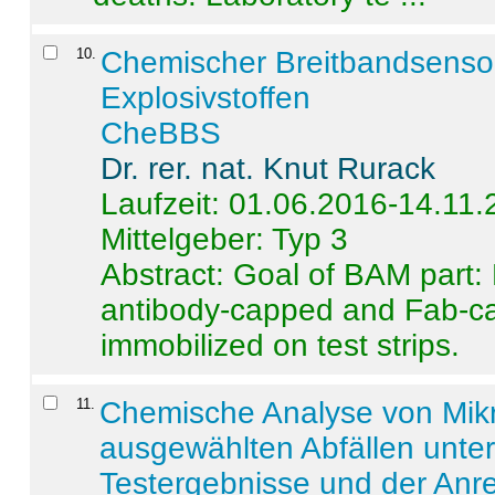
10
.
Chemischer Breitbandsenso
Explosivstoffen
CheBBS
Dr. rer. nat. Knut Rurack
Laufzeit: 01.06.2016-14.11
Mittelgeber: Typ 3
Abstract:
Goal of BAM part: 
antibody-capped and Fab-c
immobilized on test strips.
11
.
Chemische Analyse von Mik
ausgewählten Abfällen unter
Testergebnisse und der Anr