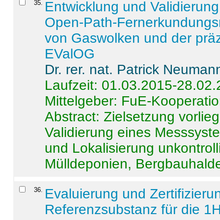
35
.
Entwicklung und Validierung 
Open-Path-Fernerkundungsm
von Gaswolken und der präz
EValOG
Dr. rer. nat. Patrick Neuman
Laufzeit: 01.03.2015-28.02
Mittelgeber: FuE-Kooperatio
Abstract:
Zielsetzung vorlie
Validierung eines Messsyst
und Lokalisierung unkontrol
Mülldeponien, Bergbauhalde
36
.
Evaluierung und Zertifizier
Referenzsubstanz für die 