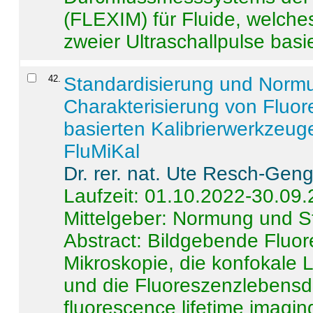
(FLEXIM) für Fluide, welche
zweier Ultraschallpulse basie
42
.
Standardisierung und Norm
Charakterisierung von Fluo
basierten Kalibrierwerkzeug
FluMiKal
Dr. rer. nat. Ute Resch-Gen
Laufzeit: 01.10.2022-30.09
Mittelgeber: Normung und S
Abstract:
Bildgebende Fluore
Mikroskopie, die konfokale
und die Fluoreszenzlebensd
fluorescence lifetime imaging