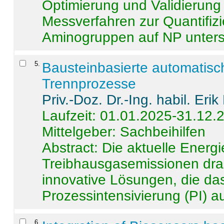
Optimierung und Validierun
Messverfahren zur Quantifiz
Aminogruppen auf NP untersch
5
.
Bausteinbasierte automatisc
Trennprozesse
Priv.-Doz. Dr.-Ing. habil. Eri
Laufzeit: 01.01.2025-31.12.
Mittelgeber: Sachbeihilfen
Abstract:
Die aktuelle Energi
Treibhausgasemissionen dras
innovative Lösungen, die das
Prozessintensivierung (PI) a
6
.