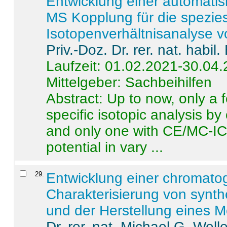
Entwicklung einer automatisi
MS Kopplung für die spezies
Isotopenverhältnisanalyse 
Priv.-Doz. Dr. rer. nat. habi
Laufzeit: 01.02.2021-30.04
Mittelgeber: Sachbeihilfen
Abstract:
Up to now, only a 
specific isotopic analysis 
and only one with CE/MC-ICP
potential in vary ...
29
.
Entwicklung einer chromat
Charakterisierung von synt
und der Herstellung eines M
Dr. rer. nat. Michael G. Welle