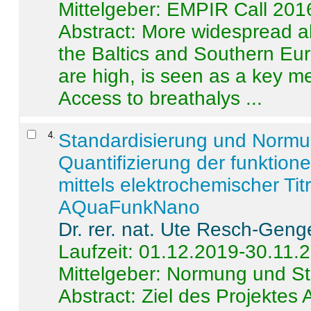
Mittelgeber: EMPIR Call 201
Abstract:
More widespread alc
the Baltics and Southern Eur
are high, is seen as a key m
Access to breathalys ...
4
.
Standardisierung und Norm
Quantifizierung der funktion
mittels elektrochemischer Ti
AQuaFunkNano
Dr. rer. nat. Ute Resch-Geng
Laufzeit: 01.12.2019-30.11.
Mittelgeber: Normung und St
Abstract:
Ziel des Projektes