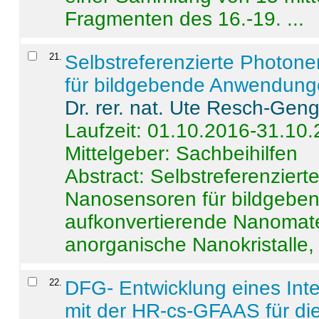
Fragmenten des 16.-19. ...
21
.
Selbstreferenzierte Photon
für bildgebende Anwendun
Dr. rer. nat. Ute Resch-Gen
Laufzeit: 01.10.2016-31.10
Mittelgeber: Sachbeihilfen
Abstract:
Selbstreferenzier
Nanosensoren für bildgeb
aufkonvertierende Nanomate
anorganische Nanokristalle, 
22
.
DFG- Entwicklung eines Int
mit der HR-cs-GFAAS für die