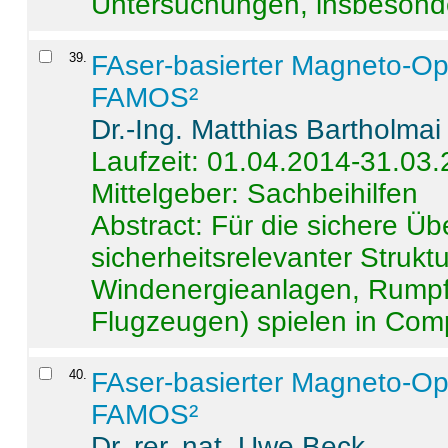
Untersuchungen, insbesonde
39
.
FAser-basierter Magneto-Op
FAMOS²
Dr.-Ing. Matthias Bartholmai
Laufzeit: 01.04.2014-31.03
Mittelgeber: Sachbeihilfen
Abstract:
Für die sichere Ü
sicherheitsrelevanter Strukt
Windenergieanlagen, Rumpf-
Flugzeugen) spielen in Compo
40
.
FAser-basierter Magneto-Op
FAMOS²
Dr. rer. nat. Uwe Beck