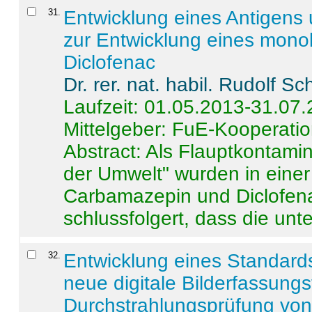
31
.
Entwicklung eines Antigens
zur Entwicklung eines monok
Diclofenac
Dr. rer. nat. habil. Rudolf S
Laufzeit: 01.05.2013-31.07
Mittelgeber: FuE-Kooperatio
Abstract:
Als Flauptkontamin
der Umwelt" wurden in ein
Carbamazepin und Diclofena
schlussfolgert, dass die unter
32
.
Entwicklung eines Standards
neue digitale Bilderfassungs
Durchstrahlungsprüfung vo