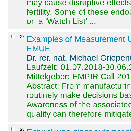
may cause disruptive effects
fertility. Some of these end
on a ‘Watch List’ ...
27
.
Examples of Measurement Un
EMUE
Dr. rer. nat. Michael Griepen
Laufzeit: 01.07.2018-30.06
Mittelgeber: EMPIR Call 20
Abstract:
From manufacturing
routinely make decisions b
Awareness of the associated
quality can therefore mitigate 
28
.