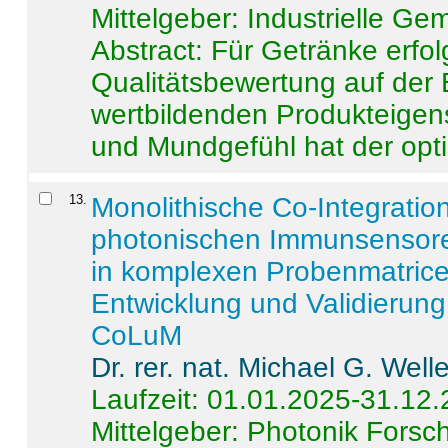
Mittelgeber: Industrielle G
Abstract:
Für Getränke erfol
Qualitätsbewertung auf der
wertbildenden Produkteige
und Mundgefühl hat der opti
13
.
Monolithische Co-Integrati
photonischen Immunsensore
in komplexen Probenmatrice
Entwicklung und Validieru
CoLuM
Dr. rer. nat. Michael G. Welle
Laufzeit: 01.01.2025-31.12
Mittelgeber: Photonik Fors