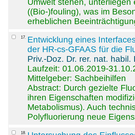
Umwelt stehen, unterliege
((Bio-)fouling), was im Beson
erheblichen Beeinträchtigung
17
.
Entwicklung eines Interface
der HR-cs-GFAAS für die Flu
Priv.-Doz. Dr. rer. nat. habi
Laufzeit: 01.06.2019-31.10
Mittelgeber: Sachbeihilfen
Abstract:
Durch gezielte Flu
ihren Eigenschaften modifizi
Metabolismus). Auch techni
Polyfluorierung neue Eigensc
18
.