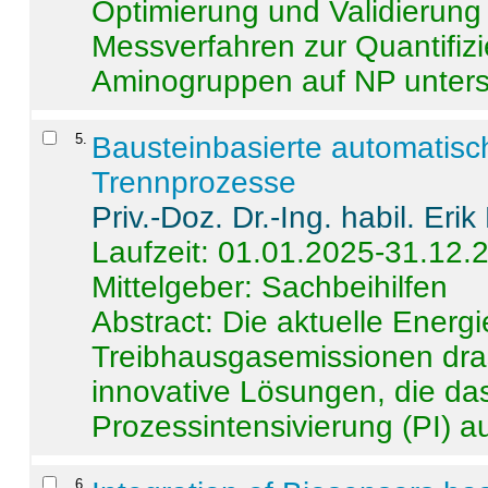
Optimierung und Validierun
Messverfahren zur Quantifiz
Aminogruppen auf NP untersch
5
.
Bausteinbasierte automatisc
Trennprozesse
Priv.-Doz. Dr.-Ing. habil. Eri
Laufzeit: 01.01.2025-31.12.
Mittelgeber: Sachbeihilfen
Abstract:
Die aktuelle Energi
Treibhausgasemissionen dras
innovative Lösungen, die das
Prozessintensivierung (PI) a
6
.