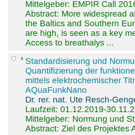
Mittelgeber: EMPIR Call 201
Abstract:
More widespread alc
the Baltics and Southern Eur
are high, is seen as a key m
Access to breathalys ...
4
.
Standardisierung und Norm
Quantifizierung der funktion
mittels elektrochemischer Ti
AQuaFunkNano
Dr. rer. nat. Ute Resch-Geng
Laufzeit: 01.12.2019-30.11.
Mittelgeber: Normung und St
Abstract:
Ziel des Projektes