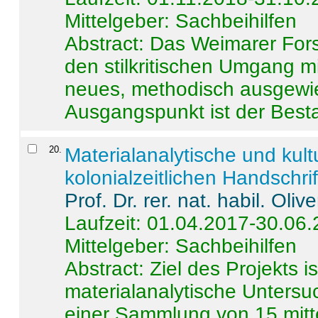
Mittelgeber: Sachbeihilfen
Abstract:
Das Weimarer Forsc
den stilkritischen Umgang m
neues, methodisch ausgewi
Ausgangspunkt ist der Besta
20
.
Materialanalytische und kul
kolonialzeitlichen Handschri
Prof. Dr. rer. nat. habil. Oli
Laufzeit: 01.04.2017-30.06
Mittelgeber: Sachbeihilfen
Abstract:
Ziel des Projekts i
materialanalytische Unters
einer Sammlung von 15 mitt