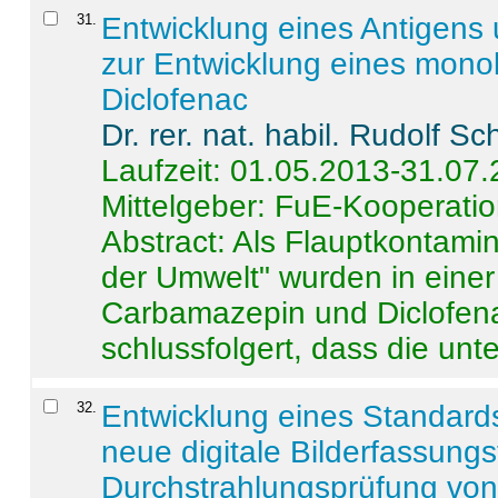
31
.
Entwicklung eines Antigens
zur Entwicklung eines monok
Diclofenac
Dr. rer. nat. habil. Rudolf S
Laufzeit: 01.05.2013-31.07
Mittelgeber: FuE-Kooperatio
Abstract:
Als Flauptkontamin
der Umwelt" wurden in ein
Carbamazepin und Diclofena
schlussfolgert, dass die unter
32
.
Entwicklung eines Standards
neue digitale Bilderfassungs
Durchstrahlungsprüfung vo