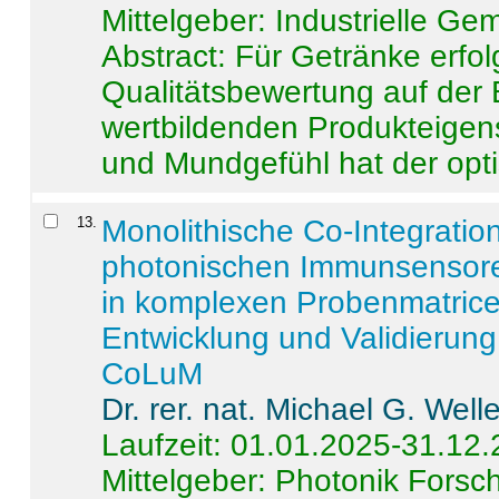
Mittelgeber: Industrielle G
Abstract:
Für Getränke erfol
Qualitätsbewertung auf der
wertbildenden Produkteige
und Mundgefühl hat der opti
13
.
Monolithische Co-Integrati
photonischen Immunsensore
in komplexen Probenmatrice
Entwicklung und Validieru
CoLuM
Dr. rer. nat. Michael G. Welle
Laufzeit: 01.01.2025-31.12
Mittelgeber: Photonik Fors