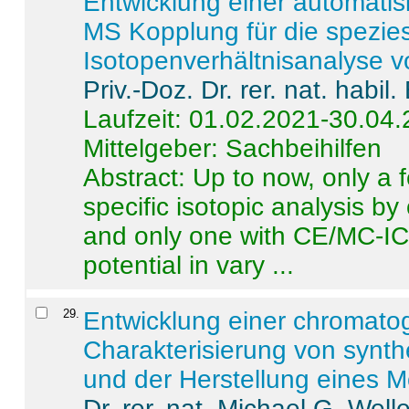
Entwicklung einer automatisi
MS Kopplung für die spezies
Isotopenverhältnisanalyse 
Priv.-Doz. Dr. rer. nat. habi
Laufzeit: 01.02.2021-30.04
Mittelgeber: Sachbeihilfen
Abstract:
Up to now, only a 
specific isotopic analysis 
and only one with CE/MC-ICP
potential in vary ...
29
.
Entwicklung einer chromat
Charakterisierung von synt
und der Herstellung eines M
Dr. rer. nat. Michael G. Welle