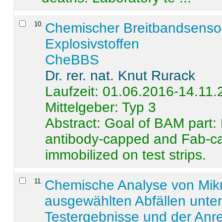
10
.
Chemischer Breitbandsenso
Explosivstoffen
CheBBS
Dr. rer. nat. Knut Rurack
Laufzeit: 01.06.2016-14.11
Mittelgeber: Typ 3
Abstract:
Goal of BAM part: 
antibody-capped and Fab-c
immobilized on test strips.
11
.
Chemische Analyse von Mik
ausgewählten Abfällen unter
Testergebnisse und der Anr