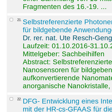
Fragmenten des 16.-19. ...
21
.
Selbstreferenzierte Photon
für bildgebende Anwendun
Dr. rer. nat. Ute Resch-Gen
Laufzeit: 01.10.2016-31.10
Mittelgeber: Sachbeihilfen
Abstract:
Selbstreferenzier
Nanosensoren für bildgeb
aufkonvertierende Nanomate
anorganische Nanokristalle, 
22
.
DFG- Entwicklung eines Int
mit der HR-cs-GFAAS für die