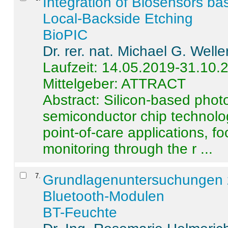
Integration of Biosensors ba
Local-Backside Etching
BioPIC
Dr. rer. nat. Michael G. Welle
Laufzeit: 14.05.2019-31.10.
Mittelgeber: ATTRACT
Abstract:
Silicon-based photo
semiconductor chip technolo
point-of-care applications, f
monitoring through the r ...
7
.
Grundlagenuntersuchungen 
Bluetooth-Modulen
BT-Feuchte