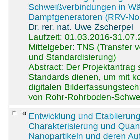
Schweißverbindungen in W
Dampfgeneratoren (RRV-No
Dr. rer. nat. Uwe Zscherpel
Laufzeit: 01.03.2016-31.07
Mittelgeber: TNS (Transfer
und Standardisierung)
Abstract:
Der Projektantrag 
Standards dienen, um mit k
digitalen Bilderfassungstec
von Rohr-Rohrboden-Schwei
33
.
Entwicklung und Etablierun
Charakterisierung und Quant
Nanopartikeln und deren Au