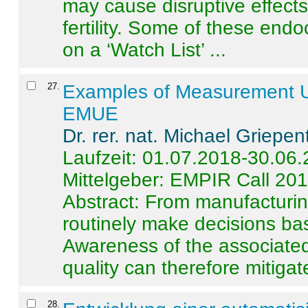
may cause disruptive effects
fertility. Some of these end
on a ‘Watch List’ ...
27
.
Examples of Measurement Un
EMUE
Dr. rer. nat. Michael Griepen
Laufzeit: 01.07.2018-30.06
Mittelgeber: EMPIR Call 20
Abstract:
From manufacturing
routinely make decisions b
Awareness of the associated
quality can therefore mitigate 
28
.