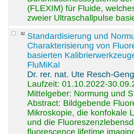
(FLEXIM) für Fluide, welche
zweier Ultraschallpulse basie
42
.
Standardisierung und Norm
Charakterisierung von Fluo
basierten Kalibrierwerkzeug
FluMiKal
Dr. rer. nat. Ute Resch-Gen
Laufzeit: 01.10.2022-30.09
Mittelgeber: Normung und S
Abstract:
Bildgebende Fluore
Mikroskopie, die konfokale
und die Fluoreszenzlebensd
fluorescence lifetime imaging