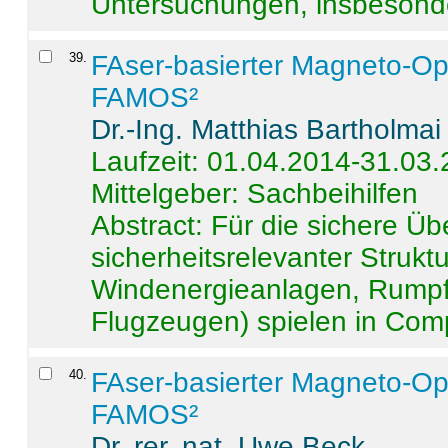
Untersuchungen, insbesonde
39
.
FAser-basierter Magneto-Op
FAMOS²
Dr.-Ing. Matthias Bartholmai
Laufzeit: 01.04.2014-31.03
Mittelgeber: Sachbeihilfen
Abstract:
Für die sichere Ü
sicherheitsrelevanter Strukt
Windenergieanlagen, Rumpf-
Flugzeugen) spielen in Compo
40
.
FAser-basierter Magneto-Op
FAMOS²
Dr. rer. nat. Uwe Beck