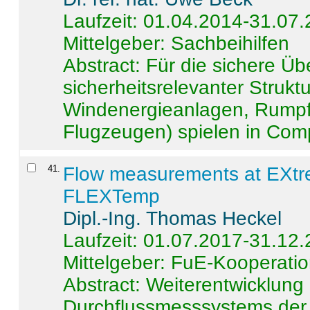
Laufzeit: 01.04.2014-31.07
Mittelgeber: Sachbeihilfen
Abstract:
Für die sichere Ü
sicherheitsrelevanter Strukt
Windenergieanlagen, Rumpf-
Flugzeugen) spielen in Compo
41
.
Flow measurements at EXtr
FLEXTemp
Dipl.-Ing. Thomas Heckel
Laufzeit: 01.07.2017-31.12
Mittelgeber: FuE-Kooperatio
Abstract:
Weiterentwicklun
Durchflussmesssystems der 