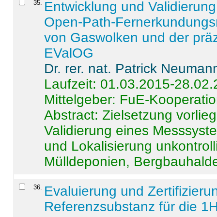
35
.
Entwicklung und Validierung 
Open-Path-Fernerkundungsm
von Gaswolken und der präz
EValOG
Dr. rer. nat. Patrick Neuman
Laufzeit: 01.03.2015-28.02
Mittelgeber: FuE-Kooperatio
Abstract:
Zielsetzung vorlie
Validierung eines Messsyst
und Lokalisierung unkontrol
Mülldeponien, Bergbauhalde
36
.
Evaluierung und Zertifizier
Referenzsubstanz für die 