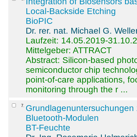
Integration of Biosensors ba
Local-Backside Etching
BioPIC
Dr. rer. nat. Michael G. Welle
Laufzeit: 14.05.2019-31.10.
Mittelgeber: ATTRACT
Abstract:
Silicon-based photo
semiconductor chip technolo
point-of-care applications, f
monitoring through the r ...
7
.
Grundlagenuntersuchungen 
Bluetooth-Modulen
BT-Feuchte