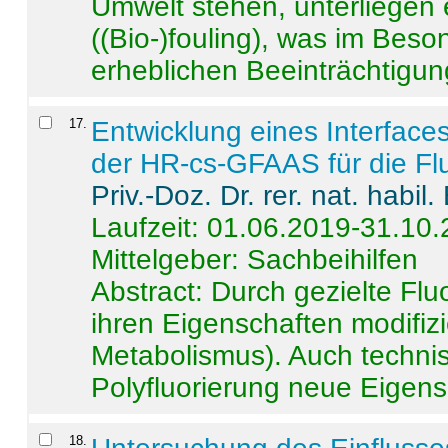
Umwelt stehen, unterliege
((Bio-)fouling), was im Beson
erheblichen Beeinträchtigung
17
.
Entwicklung eines Interface
der HR-cs-GFAAS für die Flu
Priv.-Doz. Dr. rer. nat. habi
Laufzeit: 01.06.2019-31.10
Mittelgeber: Sachbeihilfen
Abstract:
Durch gezielte Flu
ihren Eigenschaften modifizi
Metabolismus). Auch techni
Polyfluorierung neue Eigensc
18
.