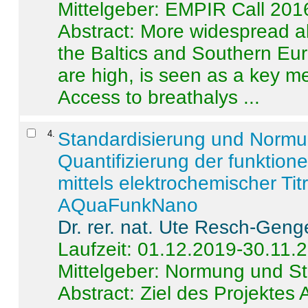
Mittelgeber: EMPIR Call 201
Abstract:
More widespread alc
the Baltics and Southern Eur
are high, is seen as a key m
Access to breathalys ...
4
.
Standardisierung und Norm
Quantifizierung der funktion
mittels elektrochemischer Ti
AQuaFunkNano
Dr. rer. nat. Ute Resch-Geng
Laufzeit: 01.12.2019-30.11.
Mittelgeber: Normung und St
Abstract:
Ziel des Projektes