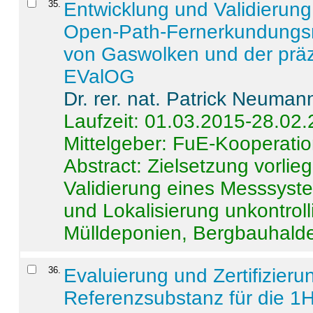
35
.
Entwicklung und Validierung 
Open-Path-Fernerkundungsm
von Gaswolken und der präz
EValOG
Dr. rer. nat. Patrick Neuman
Laufzeit: 01.03.2015-28.02
Mittelgeber: FuE-Kooperatio
Abstract:
Zielsetzung vorlie
Validierung eines Messsyst
und Lokalisierung unkontrol
Mülldeponien, Bergbauhalde
36
.
Evaluierung und Zertifizier
Referenzsubstanz für die 