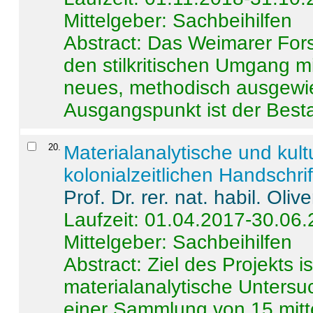
Mittelgeber: Sachbeihilfen
Abstract:
Das Weimarer Forsc
den stilkritischen Umgang m
neues, methodisch ausgewi
Ausgangspunkt ist der Besta
20
.
Materialanalytische und kul
kolonialzeitlichen Handschri
Prof. Dr. rer. nat. habil. Oli
Laufzeit: 01.04.2017-30.06
Mittelgeber: Sachbeihilfen
Abstract:
Ziel des Projekts i
materialanalytische Unters
einer Sammlung von 15 mitt