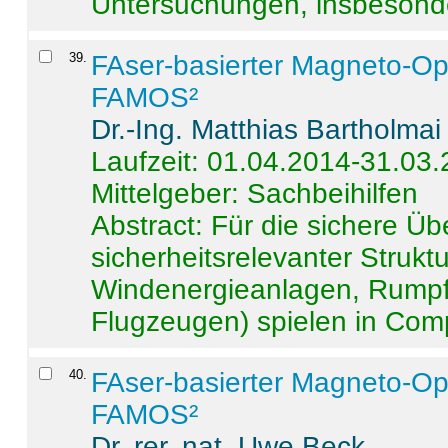
Untersuchungen, insbesonde
39
.
FAser-basierter Magneto-Op
FAMOS²
Dr.-Ing. Matthias Bartholmai
Laufzeit: 01.04.2014-31.03
Mittelgeber: Sachbeihilfen
Abstract:
Für die sichere Ü
sicherheitsrelevanter Strukt
Windenergieanlagen, Rumpf-
Flugzeugen) spielen in Compo
40
.
FAser-basierter Magneto-Op
FAMOS²
Dr. rer. nat. Uwe Beck