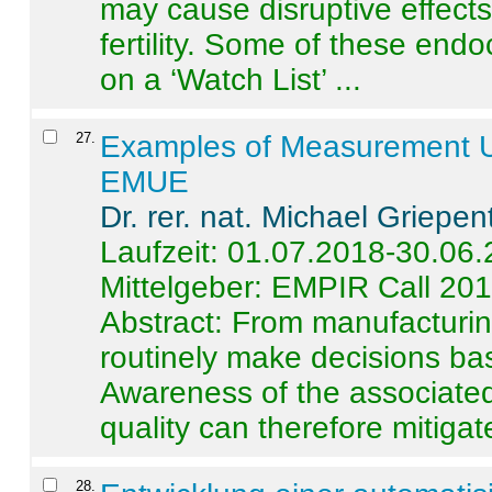
may cause disruptive effects
fertility. Some of these end
on a ‘Watch List’ ...
27
.
Examples of Measurement Un
EMUE
Dr. rer. nat. Michael Griepen
Laufzeit: 01.07.2018-30.06
Mittelgeber: EMPIR Call 20
Abstract:
From manufacturing
routinely make decisions b
Awareness of the associated
quality can therefore mitigate 
28
.