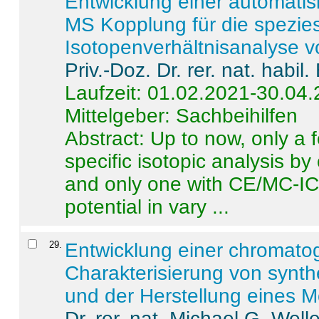
Entwicklung einer automatisi
MS Kopplung für die spezies
Isotopenverhältnisanalyse 
Priv.-Doz. Dr. rer. nat. habi
Laufzeit: 01.02.2021-30.04
Mittelgeber: Sachbeihilfen
Abstract:
Up to now, only a 
specific isotopic analysis 
and only one with CE/MC-ICP
potential in vary ...
29
.
Entwicklung einer chromat
Charakterisierung von synt
und der Herstellung eines M
Dr. rer. nat. Michael G. Welle