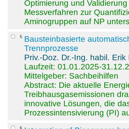
Optimierung und Validierun
Messverfahren zur Quantifiz
Aminogruppen auf NP untersch
5
.
Bausteinbasierte automatisc
Trennprozesse
Priv.-Doz. Dr.-Ing. habil. Eri
Laufzeit: 01.01.2025-31.12.
Mittelgeber: Sachbeihilfen
Abstract:
Die aktuelle Energi
Treibhausgasemissionen dras
innovative Lösungen, die das
Prozessintensivierung (PI) a
6
.