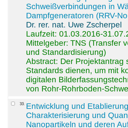
Schweißverbindungen in W
Dampfgeneratoren (RRV-No
Dr. rer. nat. Uwe Zscherpel
Laufzeit: 01.03.2016-31.07
Mittelgeber: TNS (Transfer
und Standardisierung)
Abstract:
Der Projektantrag 
Standards dienen, um mit k
digitalen Bilderfassungstec
von Rohr-Rohrboden-Schwei
33
.
Entwicklung und Etablierun
Charakterisierung und Quant
Nanopartikeln und deren Au