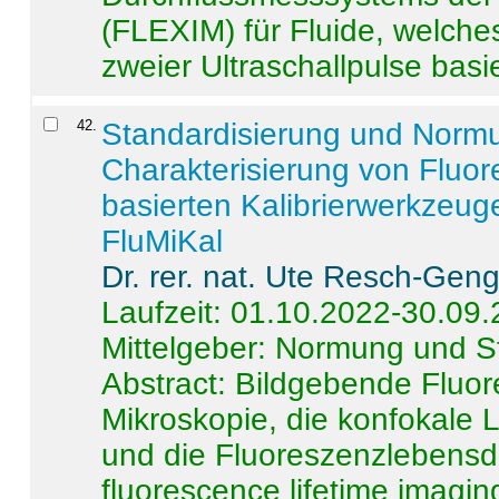
(FLEXIM) für Fluide, welche
zweier Ultraschallpulse basie
42
.
Standardisierung und Norm
Charakterisierung von Fluo
basierten Kalibrierwerkzeug
FluMiKal
Dr. rer. nat. Ute Resch-Gen
Laufzeit: 01.10.2022-30.09
Mittelgeber: Normung und S
Abstract:
Bildgebende Fluore
Mikroskopie, die konfokale
und die Fluoreszenzlebensd
fluorescence lifetime imaging