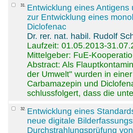
31
.
Entwicklung eines Antigens
zur Entwicklung eines monok
Diclofenac
Dr. rer. nat. habil. Rudolf S
Laufzeit: 01.05.2013-31.07
Mittelgeber: FuE-Kooperatio
Abstract:
Als Flauptkontamin
der Umwelt" wurden in ein
Carbamazepin und Diclofena
schlussfolgert, dass die unter
32
.
Entwicklung eines Standards
neue digitale Bilderfassungs
Durchstrahlungsprüfung vo