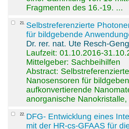
Fragmenten des 16.-19. ...
21
.
Selbstreferenzierte Photon
für bildgebende Anwendun
Dr. rer. nat. Ute Resch-Gen
Laufzeit: 01.10.2016-31.10
Mittelgeber: Sachbeihilfen
Abstract:
Selbstreferenzier
Nanosensoren für bildgeb
aufkonvertierende Nanomate
anorganische Nanokristalle, 
22
.
DFG- Entwicklung eines Int
mit der HR-cs-GFAAS für die