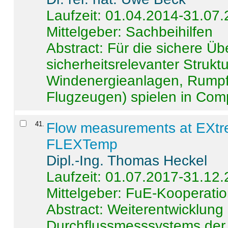
Laufzeit: 01.04.2014-31.07
Mittelgeber: Sachbeihilfen
Abstract:
Für die sichere Ü
sicherheitsrelevanter Strukt
Windenergieanlagen, Rumpf-
Flugzeugen) spielen in Compo
41
.
Flow measurements at EXtr
FLEXTemp
Dipl.-Ing. Thomas Heckel
Laufzeit: 01.07.2017-31.12
Mittelgeber: FuE-Kooperatio
Abstract:
Weiterentwicklun
Durchflussmesssystems der 