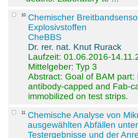
10
.
Chemischer Breitbandsenso
Explosivstoffen
CheBBS
Dr. rer. nat. Knut Rurack
Laufzeit: 01.06.2016-14.11
Mittelgeber: Typ 3
Abstract:
Goal of BAM part: 
antibody-capped and Fab-c
immobilized on test strips.
11
.
Chemische Analyse von Mik
ausgewählten Abfällen unter
Testergebnisse und der Anr