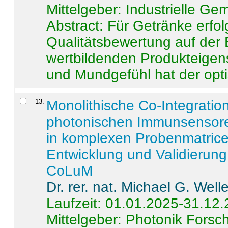
Mittelgeber: Industrielle G
Abstract:
Für Getränke erfol
Qualitätsbewertung auf der
wertbildenden Produkteige
und Mundgefühl hat der opti
13
.
Monolithische Co-Integrati
photonischen Immunsensore
in komplexen Probenmatrice
Entwicklung und Validieru
CoLuM
Dr. rer. nat. Michael G. Welle
Laufzeit: 01.01.2025-31.12
Mittelgeber: Photonik Fors