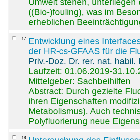
Umwelt stehen, unterliege
((Bio-)fouling), was im Beson
erheblichen Beeinträchtigung
17
.
Entwicklung eines Interface
der HR-cs-GFAAS für die Flu
Priv.-Doz. Dr. rer. nat. habi
Laufzeit: 01.06.2019-31.10
Mittelgeber: Sachbeihilfen
Abstract:
Durch gezielte Flu
ihren Eigenschaften modifizi
Metabolismus). Auch techni
Polyfluorierung neue Eigensc
18
.