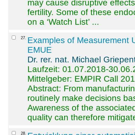
may cause disruptive effects
fertility. Some of these end
on a ‘Watch List’ ...
27
.
Examples of Measurement Un
EMUE
Dr. rer. nat. Michael Griepen
Laufzeit: 01.07.2018-30.06
Mittelgeber: EMPIR Call 20
Abstract:
From manufacturing
routinely make decisions b
Awareness of the associated
quality can therefore mitigate 
28
.