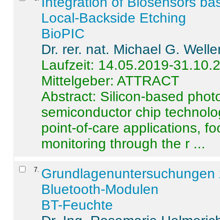
Integration of Biosensors ba
Local-Backside Etching
BioPIC
Dr. rer. nat. Michael G. Welle
Laufzeit: 14.05.2019-31.10.
Mittelgeber: ATTRACT
Abstract:
Silicon-based photo
semiconductor chip technolo
point-of-care applications, f
monitoring through the r ...
7
.
Grundlagenuntersuchungen 
Bluetooth-Modulen
BT-Feuchte