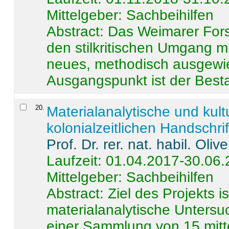
Mittelgeber: Sachbeihilfen
Abstract:
Das Weimarer Forsc
den stilkritischen Umgang m
neues, methodisch ausgewi
Ausgangspunkt ist der Besta
20
.
Materialanalytische und kul
kolonialzeitlichen Handschri
Prof. Dr. rer. nat. habil. Oli
Laufzeit: 01.04.2017-30.06
Mittelgeber: Sachbeihilfen
Abstract:
Ziel des Projekts i
materialanalytische Unters
einer Sammlung von 15 mitt