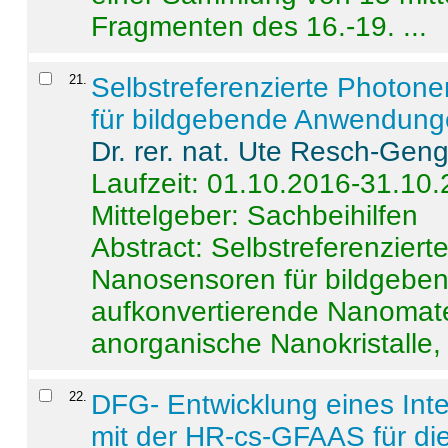
Fragmenten des 16.-19. ...
21
.
Selbstreferenzierte Photon
für bildgebende Anwendun
Dr. rer. nat. Ute Resch-Gen
Laufzeit: 01.10.2016-31.10
Mittelgeber: Sachbeihilfen
Abstract:
Selbstreferenzier
Nanosensoren für bildgeb
aufkonvertierende Nanomate
anorganische Nanokristalle, 
22
.
DFG- Entwicklung eines Int
mit der HR-cs-GFAAS für die