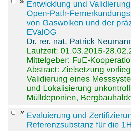
35
.
Entwicklung und Validierung 
Open-Path-Fernerkundungsm
von Gaswolken und der präz
EValOG
Dr. rer. nat. Patrick Neuman
Laufzeit: 01.03.2015-28.02
Mittelgeber: FuE-Kooperatio
Abstract:
Zielsetzung vorlie
Validierung eines Messsyst
und Lokalisierung unkontrol
Mülldeponien, Bergbauhalde
36
.
Evaluierung und Zertifizier
Referenzsubstanz für die 