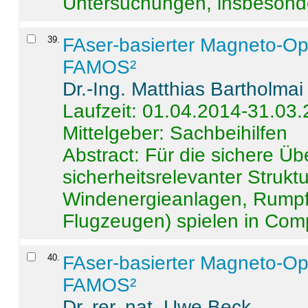
Untersuchungen, insbesonde
39
.
FAser-basierter Magneto-Op
FAMOS²
Dr.-Ing. Matthias Bartholmai
Laufzeit: 01.04.2014-31.03
Mittelgeber: Sachbeihilfen
Abstract:
Für die sichere Ü
sicherheitsrelevanter Strukt
Windenergieanlagen, Rumpf-
Flugzeugen) spielen in Compo
40
.
FAser-basierter Magneto-Op
FAMOS²
Dr. rer. nat. Uwe Beck