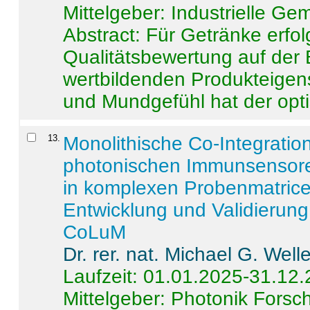
Mittelgeber: Industrielle G
Abstract:
Für Getränke erfol
Qualitätsbewertung auf der
wertbildenden Produkteige
und Mundgefühl hat der opti
13
.
Monolithische Co-Integrati
photonischen Immunsensore
in komplexen Probenmatrice
Entwicklung und Validieru
CoLuM
Dr. rer. nat. Michael G. Welle
Laufzeit: 01.01.2025-31.12
Mittelgeber: Photonik Fors