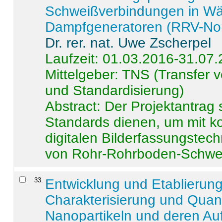
Schweißverbindungen in W
Dampfgeneratoren (RRV-No
Dr. rer. nat. Uwe Zscherpel
Laufzeit: 01.03.2016-31.07
Mittelgeber: TNS (Transfer
und Standardisierung)
Abstract:
Der Projektantrag 
Standards dienen, um mit k
digitalen Bilderfassungstec
von Rohr-Rohrboden-Schwei
33
.
Entwicklung und Etablierun
Charakterisierung und Quant
Nanopartikeln und deren Au