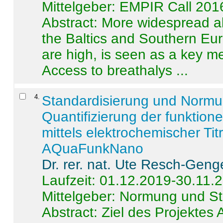
Mittelgeber: EMPIR Call 201
Abstract:
More widespread alc
the Baltics and Southern Eur
are high, is seen as a key m
Access to breathalys ...
4
.
Standardisierung und Norm
Quantifizierung der funktion
mittels elektrochemischer Ti
AQuaFunkNano
Dr. rer. nat. Ute Resch-Geng
Laufzeit: 01.12.2019-30.11.
Mittelgeber: Normung und St
Abstract:
Ziel des Projektes