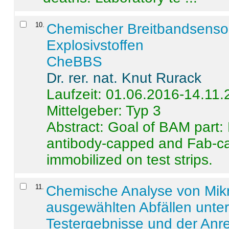
10
.
Chemischer Breitbandsenso
Explosivstoffen
CheBBS
Dr. rer. nat. Knut Rurack
Laufzeit: 01.06.2016-14.11
Mittelgeber: Typ 3
Abstract:
Goal of BAM part: 
antibody-capped and Fab-c
immobilized on test strips.
11
.
Chemische Analyse von Mik
ausgewählten Abfällen unter
Testergebnisse und der Anr