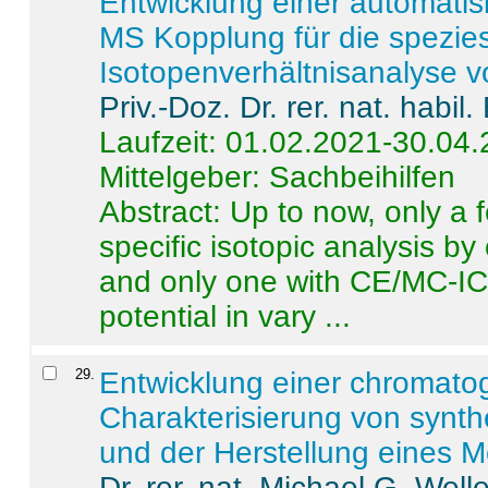
Entwicklung einer automatisi
MS Kopplung für die spezies
Isotopenverhältnisanalyse 
Priv.-Doz. Dr. rer. nat. habi
Laufzeit: 01.02.2021-30.04
Mittelgeber: Sachbeihilfen
Abstract:
Up to now, only a 
specific isotopic analysis 
and only one with CE/MC-ICP
potential in vary ...
29
.
Entwicklung einer chromat
Charakterisierung von synt
und der Herstellung eines M
Dr. rer. nat. Michael G. Welle