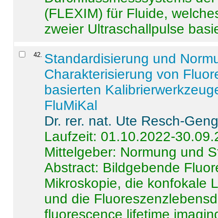
(FLEXIM) für Fluide, welche
zweier Ultraschallpulse basie
42
.
Standardisierung und Norm
Charakterisierung von Fluo
basierten Kalibrierwerkzeug
FluMiKal
Dr. rer. nat. Ute Resch-Gen
Laufzeit: 01.10.2022-30.09
Mittelgeber: Normung und S
Abstract:
Bildgebende Fluore
Mikroskopie, die konfokale
und die Fluoreszenzlebensd
fluorescence lifetime imaging