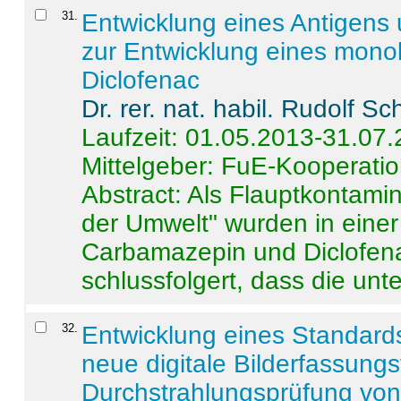
31
.
Entwicklung eines Antigens
zur Entwicklung eines monok
Diclofenac
Dr. rer. nat. habil. Rudolf S
Laufzeit: 01.05.2013-31.07
Mittelgeber: FuE-Kooperatio
Abstract:
Als Flauptkontamin
der Umwelt" wurden in ein
Carbamazepin und Diclofena
schlussfolgert, dass die unter
32
.
Entwicklung eines Standards
neue digitale Bilderfassungs
Durchstrahlungsprüfung vo