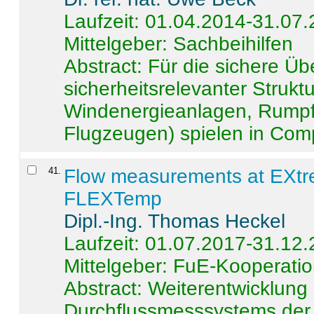
Laufzeit: 01.04.2014-31.07
Mittelgeber: Sachbeihilfen
Abstract:
Für die sichere Ü
sicherheitsrelevanter Strukt
Windenergieanlagen, Rumpf-
Flugzeugen) spielen in Compo
41
.
Flow measurements at EXtr
FLEXTemp
Dipl.-Ing. Thomas Heckel
Laufzeit: 01.07.2017-31.12
Mittelgeber: FuE-Kooperatio
Abstract:
Weiterentwicklun
Durchflussmesssystems der 