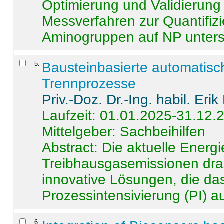
Optimierung und Validierun
Messverfahren zur Quantifiz
Aminogruppen auf NP untersch
5
.
Bausteinbasierte automatisc
Trennprozesse
Priv.-Doz. Dr.-Ing. habil. Eri
Laufzeit: 01.01.2025-31.12.
Mittelgeber: Sachbeihilfen
Abstract:
Die aktuelle Energi
Treibhausgasemissionen dras
innovative Lösungen, die das
Prozessintensivierung (PI) a
6
.