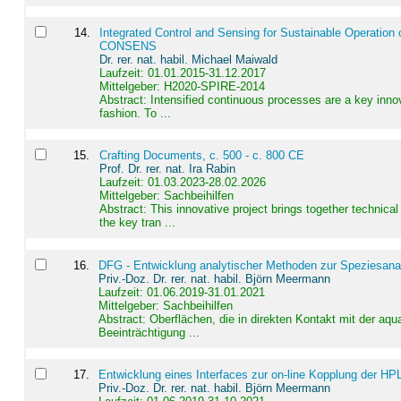
14
.
Integrated Control and Sensing for Sustainable Operation 
CONSENS
Dr. rer. nat. habil. Michael Maiwald
Laufzeit: 01.01.2015-31.12.2017
Mittelgeber: H2020-SPIRE-2014
Abstract:
Intensified continuous processes are a key innov
fashion. To ...
15
.
Crafting Documents, c. 500 - c. 800 CE
Prof. Dr. rer. nat. Ira Rabin
Laufzeit: 01.03.2023-28.02.2026
Mittelgeber: Sachbeihilfen
Abstract:
This innovative project brings together technica
the key tran ...
16
.
DFG - Entwicklung analytischer Methoden zur Speziesanal
Priv.-Doz. Dr. rer. nat. habil. Björn Meermann
Laufzeit: 01.06.2019-31.01.2021
Mittelgeber: Sachbeihilfen
Abstract:
Oberflächen, die in direkten Kontakt mit der aq
Beeinträchtigung ...
17
.
Entwicklung eines Interfaces zur on-line Kopplung der HP
Priv.-Doz. Dr. rer. nat. habil. Björn Meermann