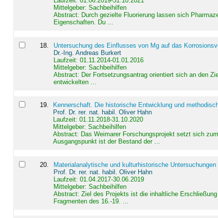
Laufzeit: 01.06.2019-31.10.2021
Mittelgeber: Sachbeihilfen
Abstract:
Durch gezielte Fluorierung lassen sich Pharmaze
Eigenschaften. Du ...
18
.
Untersuchung des Einflusses von Mg auf das Korrosionsver
Dr.-Ing. Andreas Burkert
Laufzeit: 01.11.2014-01.01.2016
Mittelgeber: Sachbeihilfen
Abstract:
Der Fortsetzungsantrag orientiert sich an den Z
entwickelten ...
19
.
Kennerschaft. Die historische Entwicklung und methodisc
Prof. Dr. rer. nat. habil. Oliver Hahn
Laufzeit: 01.11.2018-31.10.2020
Mittelgeber: Sachbeihilfen
Abstract:
Das Weimarer Forschungsprojekt setzt sich zum 
Ausgangspunkt ist der Bestand der ...
20
.
Materialanalytische und kulturhistorische Untersuchungen 
Prof. Dr. rer. nat. habil. Oliver Hahn
Laufzeit: 01.04.2017-30.06.2019
Mittelgeber: Sachbeihilfen
Abstract:
Ziel des Projekts ist die inhaltliche Erschließ
Fragmenten des 16.-19. ...