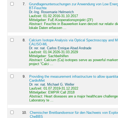
7
.
Grundlagenuntersuchungen zur Anwendung von Low Energ
BT-Feuchte
Dr.-Ing. Rosemarie Helmerich
Laufzeit: 01.02.2016-31.10.2017
Mittelgeber: FuE-Kooperationsprojekt (ZF)
Abstract:
Feuchte in Bauwerken kann derzeit nur relativ 
lokale Daten erfassen ...
8
.
Calcium Isotope Analysis via Optical Spectroscopy and M
CALISO-ML
Dr. rer. nat. Carlos Enrique Abad Andrade
Laufzeit: 01.04.2026-31.03.2029
Mittelgeber: Sachbeihilfen
Abstract:
Calcium (Ca) isotopes serve as powerful markers
project “Calci ...
9
.
Providing the measurement infrastructure to allow quantit
CardioMet
Dr. rer. nat. Michael G. Weller
Laufzeit: 01.07.2019-31.12.2022
Mittelgeber: EMPIR Call 2018
Abstract:
Heart diseases are a major healthcare challenge 
Laboratory te ...
10
.
Chemischer Breitbandsensor für den Nachweis von Explos
CheBBS