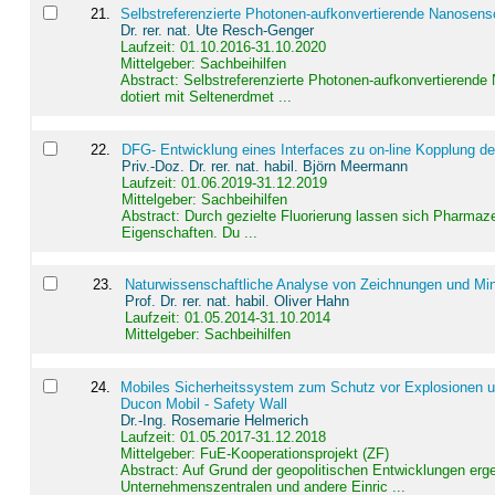
21
.
Selbstreferenzierte Photonen-aufkonvertierende Nanosen
Dr. rer. nat. Ute Resch-Genger
Laufzeit: 01.10.2016-31.10.2020
Mittelgeber: Sachbeihilfen
Abstract:
Selbstreferenzierte Photonen-aufkonvertierende
dotiert mit Seltenerdmet ...
22
.
DFG- Entwicklung eines Interfaces zu on-line Kopplung d
Priv.-Doz. Dr. rer. nat. habil. Björn Meermann
Laufzeit: 01.06.2019-31.12.2019
Mittelgeber: Sachbeihilfen
Abstract:
Durch gezielte Fluorierung lassen sich Pharmaze
Eigenschaften. Du ...
23
.
Naturwissenschaftliche Analyse von Zeichnungen und Min
Prof. Dr. rer. nat. habil. Oliver Hahn
Laufzeit: 01.05.2014-31.10.2014
Mittelgeber: Sachbeihilfen
24
.
Mobiles Sicherheitssystem zum Schutz vor Explosionen un
Ducon Mobil - Safety Wall
Dr.-Ing. Rosemarie Helmerich
Laufzeit: 01.05.2017-31.12.2018
Mittelgeber: FuE-Kooperationsprojekt (ZF)
Abstract:
Auf Grund der geopolitischen Entwicklungen erg
Unternehmenszentralen und andere Einric ...