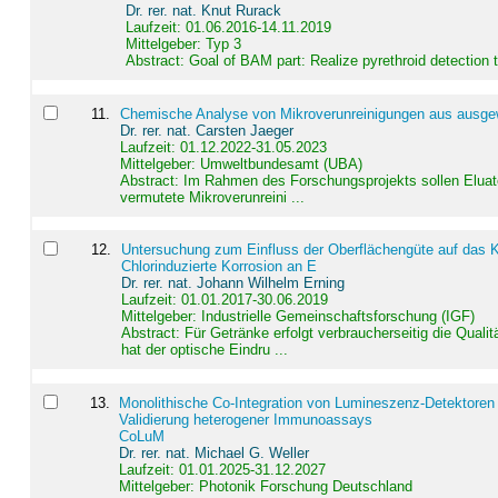
Dr. rer. nat. Knut Rurack
Laufzeit: 01.06.2016-14.11.2019
Mittelgeber: Typ 3
Abstract:
Goal of BAM part: Realize pyrethroid detection
11
.
Chemische Analyse von Mikroverunreinigungen aus ausgewä
Dr. rer. nat. Carsten Jaeger
Laufzeit: 01.12.2022-31.05.2023
Mittelgeber: Umweltbundesamt (UBA)
Abstract:
Im Rahmen des Forschungsprojekts sollen Elua
vermutete Mikroverunreini ...
12
.
Untersuchung zum Einfluss der Oberflächengüte auf das Ko
Chlorinduzierte Korrosion an E
Dr. rer. nat. Johann Wilhelm Erning
Laufzeit: 01.01.2017-30.06.2019
Mittelgeber: Industrielle Gemeinschaftsforschung (IGF)
Abstract:
Für Getränke erfolgt verbraucherseitig die Qu
hat der optische Eindru ...
13
.
Monolithische Co-Integration von Lumineszenz-Detektoren
Validierung heterogener Immunoassays
CoLuM
Dr. rer. nat. Michael G. Weller
Laufzeit: 01.01.2025-31.12.2027
Mittelgeber: Photonik Forschung Deutschland