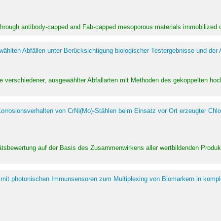
 through antibody-capped and Fab-capped mesoporous materials immobilized on
hlten Abfällen unter Berücksichtigung biologischer Testergebnisse und der
te verschiedener, ausgewählter Abfallarten mit Methoden des gekoppelten 
rrosionsverhalten von CrNi(Mo)-Stählen beim Einsatz vor Ort erzeugter Chlo
alitätsbewertung auf der Basis des Zusammenwirkens aller wertbildenden Pr
 mit photonischen Immunsensoren zum Multiplexing von Biomarkern in kompl