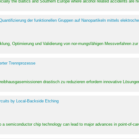
pecially the Baltics and Southern Europe where alcohol related accidents are 
ntifizierung der funktionellen Gruppen auf Nanopartikeln mittels elektroche
klung, Optimierung und Validierung von nor-mungsfähigen Messverfahren zur
erter Trennprozesse
Treibhausgasemissionen drastisch zu reduzieren erfordern innovative Lösungen,
rcuits by Local-Backside Etching
to a semiconductor chip technology can lead to major advances in point-of-car