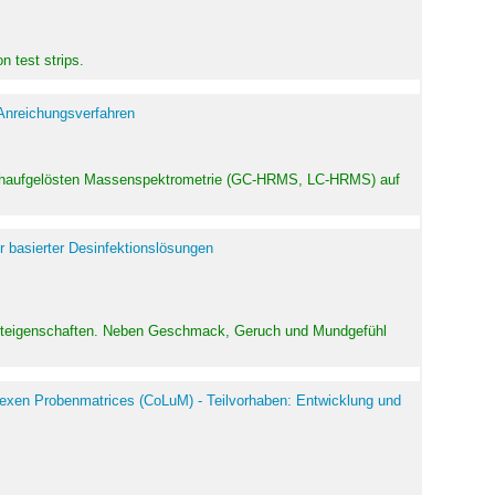
 test strips.
 Anreichungsverfahren
hochaufgelösten Massenspektrometrie (GC-HRMS, LC-HRMS) auf
r basierter Desinfektionslösungen
odukteigenschaften. Neben Geschmack, Geruch und Mundgefühl
exen Probenmatrices (CoLuM) - Teilvorhaben: Entwicklung und