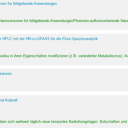
soren für bildgebende Anwendungen
 Nanosensoren für bildgebende AnwendungenPhotonen-aufkonvertierende Nanom
er HPLC mit der HR-cs-GFAAS für die Flour-Speziesanalytik
utika in ihren Eigenschaften modifizieren (z.B. veränderter Metabolismus). A
iaturen
d Aufprall
eben sich weltweit täglich neue temporäre Bedrohungslagen. Botschaften un