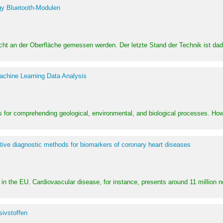
y Bluetooth-Modulen
dicht an der Oberfläche gemessen werden. Der letzte Stand der Technik ist d
achine Learning Data Analysis
 for comprehending geological, environmental, and biological processes. How
ative diagnostic methods for biomarkers of coronary heart diseases
in the EU. Cardiovascular disease, for instance, presents around 11 million n
ivstoffen