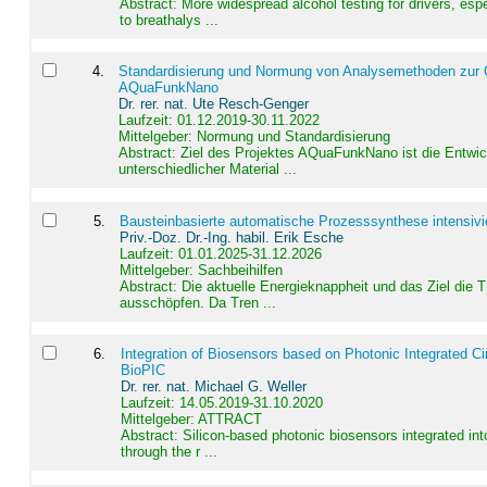
Abstract:
More widespread alcohol testing for drivers, es
to breathalys ...
4
.
Standardisierung und Normung von Analysemethoden zur Qua
AQuaFunkNano
Dr. rer. nat. Ute Resch-Genger
Laufzeit: 01.12.2019-30.11.2022
Mittelgeber: Normung und Standardisierung
Abstract:
Ziel des Projektes AQuaFunkNano ist die Entwic
unterschiedlicher Material ...
5
.
Bausteinbasierte automatische Prozesssynthese intensivi
Priv.-Doz. Dr.-Ing. habil. Erik Esche
Laufzeit: 01.01.2025-31.12.2026
Mittelgeber: Sachbeihilfen
Abstract:
Die aktuelle Energieknappheit und das Ziel die 
ausschöpfen. Da Tren ...
6
.
Integration of Biosensors based on Photonic Integrated Ci
BioPIC
Dr. rer. nat. Michael G. Weller
Laufzeit: 14.05.2019-31.10.2020
Mittelgeber: ATTRACT
Abstract:
Silicon-based photonic biosensors integrated in
through the r ...