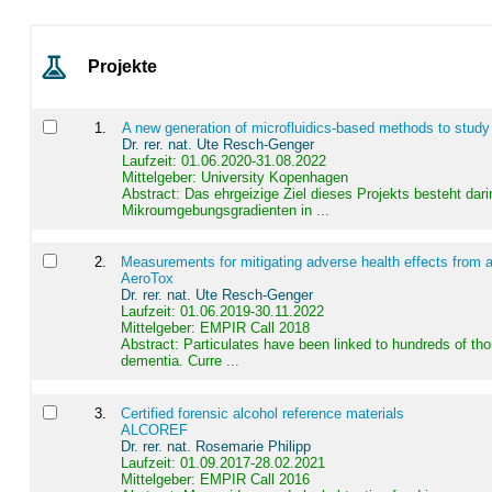
Projekte
1
.
A new generation of microfluidics-based methods to study
Dr. rer. nat. Ute Resch-Genger
Laufzeit: 01.06.2020-31.08.2022
Mittelgeber: University Kopenhagen
Abstract:
Das ehrgeizige Ziel dieses Projekts besteht dari
Mikroumgebungsgradienten in ...
2
.
Measurements for mitigating adverse health effects from a
AeroTox
Dr. rer. nat. Ute Resch-Genger
Laufzeit: 01.06.2019-30.11.2022
Mittelgeber: EMPIR Call 2018
Abstract:
Particulates have been linked to hundreds of th
dementia. Curre ...
3
.
Certified forensic alcohol reference materials
ALCOREF
Dr. rer. nat. Rosemarie Philipp
Laufzeit: 01.09.2017-28.02.2021
Mittelgeber: EMPIR Call 2016