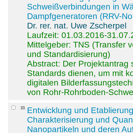
Schweißverbindungen in W
Dampfgeneratoren (RRV-No
Dr. rer. nat. Uwe Zscherpel
Laufzeit: 01.03.2016-31.07
Mittelgeber: TNS (Transfer
und Standardisierung)
Abstract:
Der Projektantrag 
Standards dienen, um mit k
digitalen Bilderfassungstec
von Rohr-Rohrboden-Schwei
33
.
Entwicklung und Etablierun
Charakterisierung und Quant
Nanopartikeln und deren Au