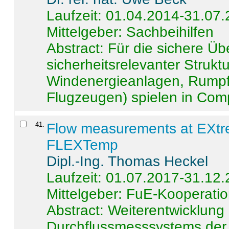
Laufzeit: 01.04.2014-31.07
Mittelgeber: Sachbeihilfen
Abstract:
Für die sichere Ü
sicherheitsrelevanter Strukt
Windenergieanlagen, Rumpf-
Flugzeugen) spielen in Compo
41
.
Flow measurements at EXtr
FLEXTemp
Dipl.-Ing. Thomas Heckel
Laufzeit: 01.07.2017-31.12
Mittelgeber: FuE-Kooperatio
Abstract:
Weiterentwicklun
Durchflussmesssystems der 