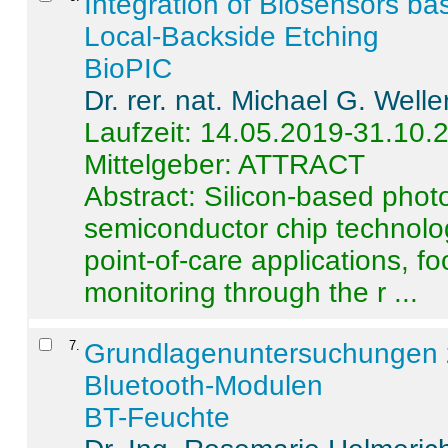
Integration of Biosensors ba
Local-Backside Etching
BioPIC
Dr. rer. nat. Michael G. Welle
Laufzeit: 14.05.2019-31.10.
Mittelgeber: ATTRACT
Abstract:
Silicon-based photo
semiconductor chip technolo
point-of-care applications, f
monitoring through the r ...
7
.
Grundlagenuntersuchungen 
Bluetooth-Modulen
BT-Feuchte