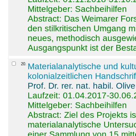
Mittelgeber: Sachbeihilfen
Abstract:
Das Weimarer Forsc
den stilkritischen Umgang m
neues, methodisch ausgewi
Ausgangspunkt ist der Besta
20
.
Materialanalytische und kul
kolonialzeitlichen Handschri
Prof. Dr. rer. nat. habil. Oli
Laufzeit: 01.04.2017-30.06
Mittelgeber: Sachbeihilfen
Abstract:
Ziel des Projekts i
materialanalytische Unters
einer Sammlung von 15 mitt