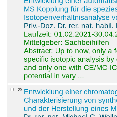
Entwicklung einer automatisi
MS Kopplung für die spezies
Isotopenverhältnisanalyse 
Priv.-Doz. Dr. rer. nat. habi
Laufzeit: 01.02.2021-30.04
Mittelgeber: Sachbeihilfen
Abstract:
Up to now, only a 
specific isotopic analysis 
and only one with CE/MC-ICP
potential in vary ...
29
.
Entwicklung einer chromat
Charakterisierung von synt
und der Herstellung eines M
Dr. rer. nat. Michael G. Welle