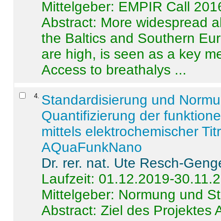
Mittelgeber: EMPIR Call 201
Abstract:
More widespread alc
the Baltics and Southern Eur
are high, is seen as a key m
Access to breathalys ...
4
.
Standardisierung und Norm
Quantifizierung der funktion
mittels elektrochemischer Ti
AQuaFunkNano
Dr. rer. nat. Ute Resch-Geng
Laufzeit: 01.12.2019-30.11.
Mittelgeber: Normung und St
Abstract:
Ziel des Projektes