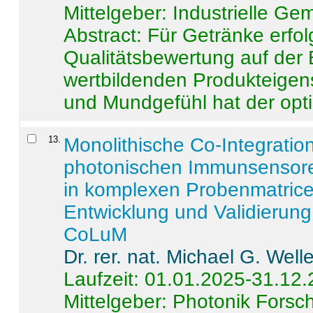
Mittelgeber: Industrielle G
Abstract:
Für Getränke erfol
Qualitätsbewertung auf der
wertbildenden Produkteige
und Mundgefühl hat der opti
13
.
Monolithische Co-Integrati
photonischen Immunsensore
in komplexen Probenmatrice
Entwicklung und Validieru
CoLuM
Dr. rer. nat. Michael G. Welle
Laufzeit: 01.01.2025-31.12
Mittelgeber: Photonik Fors