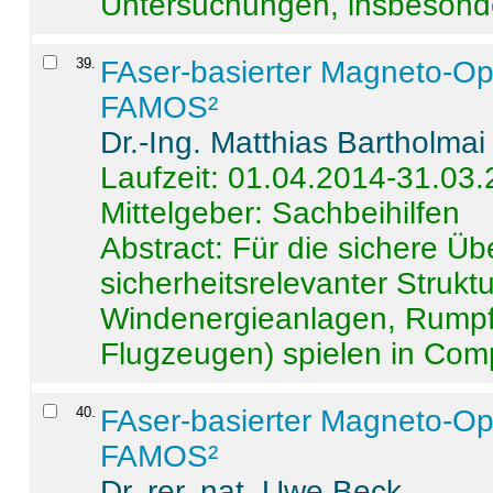
Untersuchungen, insbesonde
39
.
FAser-basierter Magneto-Op
FAMOS²
Dr.-Ing. Matthias Bartholmai
Laufzeit: 01.04.2014-31.03
Mittelgeber: Sachbeihilfen
Abstract:
Für die sichere Ü
sicherheitsrelevanter Strukt
Windenergieanlagen, Rumpf-
Flugzeugen) spielen in Compo
40
.
FAser-basierter Magneto-Op
FAMOS²
Dr. rer. nat. Uwe Beck