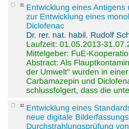
31
.
Entwicklung eines Antigens
zur Entwicklung eines monok
Diclofenac
Dr. rer. nat. habil. Rudolf S
Laufzeit: 01.05.2013-31.07
Mittelgeber: FuE-Kooperatio
Abstract:
Als Flauptkontamin
der Umwelt" wurden in ein
Carbamazepin und Diclofena
schlussfolgert, dass die unter
32
.
Entwicklung eines Standards
neue digitale Bilderfassungs
Durchstrahlungsprüfung vo