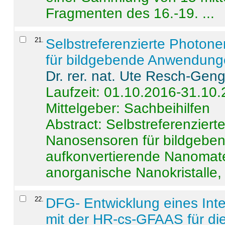
Fragmenten des 16.-19. ...
21
.
Selbstreferenzierte Photon
für bildgebende Anwendun
Dr. rer. nat. Ute Resch-Gen
Laufzeit: 01.10.2016-31.10
Mittelgeber: Sachbeihilfen
Abstract:
Selbstreferenzier
Nanosensoren für bildgeb
aufkonvertierende Nanomate
anorganische Nanokristalle, 
22
.
DFG- Entwicklung eines Int
mit der HR-cs-GFAAS für die