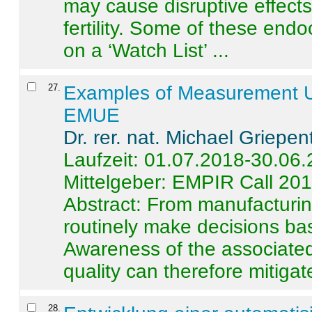
may cause disruptive effects
fertility. Some of these end
on a ‘Watch List’ ...
27
.
Examples of Measurement Un
EMUE
Dr. rer. nat. Michael Griepen
Laufzeit: 01.07.2018-30.06
Mittelgeber: EMPIR Call 20
Abstract:
From manufacturing
routinely make decisions b
Awareness of the associated
quality can therefore mitigate 
28
.