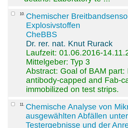
10
.
Chemischer Breitbandsenso
Explosivstoffen
CheBBS
Dr. rer. nat. Knut Rurack
Laufzeit: 01.06.2016-14.11
Mittelgeber: Typ 3
Abstract:
Goal of BAM part: 
antibody-capped and Fab-c
immobilized on test strips.
11
.
Chemische Analyse von Mik
ausgewählten Abfällen unter
Testergebnisse und der Anr