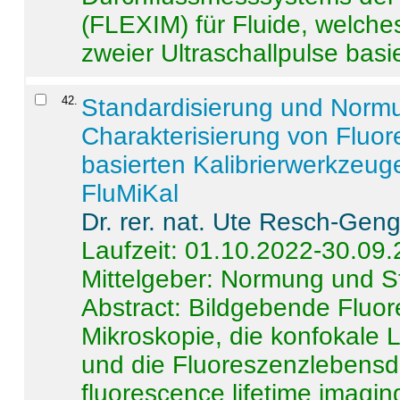
(FLEXIM) für Fluide, welche
zweier Ultraschallpulse basie
42
.
Standardisierung und Norm
Charakterisierung von Fluo
basierten Kalibrierwerkzeug
FluMiKal
Dr. rer. nat. Ute Resch-Gen
Laufzeit: 01.10.2022-30.09
Mittelgeber: Normung und S
Abstract:
Bildgebende Fluore
Mikroskopie, die konfokale
und die Fluoreszenzlebensd
fluorescence lifetime imaging