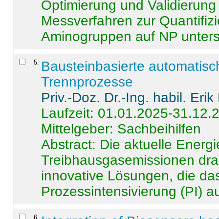
Optimierung und Validierun
Messverfahren zur Quantifiz
Aminogruppen auf NP untersch
5
.
Bausteinbasierte automatisc
Trennprozesse
Priv.-Doz. Dr.-Ing. habil. Eri
Laufzeit: 01.01.2025-31.12.
Mittelgeber: Sachbeihilfen
Abstract:
Die aktuelle Energi
Treibhausgasemissionen dras
innovative Lösungen, die das
Prozessintensivierung (PI) a
6
.