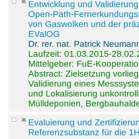
35
.
Entwicklung und Validierung 
Open-Path-Fernerkundungsm
von Gaswolken und der präz
EValOG
Dr. rer. nat. Patrick Neuman
Laufzeit: 01.03.2015-28.02
Mittelgeber: FuE-Kooperatio
Abstract:
Zielsetzung vorlie
Validierung eines Messsyst
und Lokalisierung unkontrol
Mülldeponien, Bergbauhalde
36
.
Evaluierung und Zertifizier
Referenzsubstanz für die 