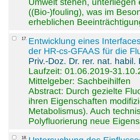
Umwelt stehen, unterliege
((Bio-)fouling), was im Beson
erheblichen Beeinträchtigung
17
.
Entwicklung eines Interface
der HR-cs-GFAAS für die Flu
Priv.-Doz. Dr. rer. nat. habi
Laufzeit: 01.06.2019-31.10
Mittelgeber: Sachbeihilfen
Abstract:
Durch gezielte Flu
ihren Eigenschaften modifizi
Metabolismus). Auch techni
Polyfluorierung neue Eigensc
18
.