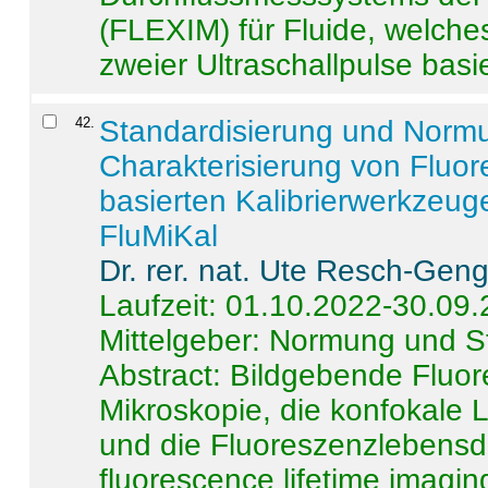
(FLEXIM) für Fluide, welche
zweier Ultraschallpulse basie
42
.
Standardisierung und Norm
Charakterisierung von Fluo
basierten Kalibrierwerkzeug
FluMiKal
Dr. rer. nat. Ute Resch-Gen
Laufzeit: 01.10.2022-30.09
Mittelgeber: Normung und S
Abstract:
Bildgebende Fluore
Mikroskopie, die konfokale
und die Fluoreszenzlebensd
fluorescence lifetime imaging