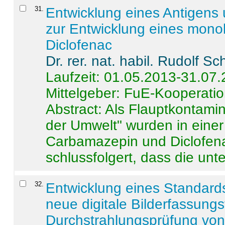
31
.
Entwicklung eines Antigens
zur Entwicklung eines monok
Diclofenac
Dr. rer. nat. habil. Rudolf S
Laufzeit: 01.05.2013-31.07
Mittelgeber: FuE-Kooperatio
Abstract:
Als Flauptkontamin
der Umwelt" wurden in ein
Carbamazepin und Diclofena
schlussfolgert, dass die unter
32
.
Entwicklung eines Standards
neue digitale Bilderfassungs
Durchstrahlungsprüfung vo