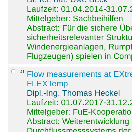
Laufzeit: 01.04.2014-31.07
Mittelgeber: Sachbeihilfen
Abstract:
Für die sichere Ü
sicherheitsrelevanter Strukt
Windenergieanlagen, Rumpf-
Flugzeugen) spielen in Compo
41
.
Flow measurements at EXtr
FLEXTemp
Dipl.-Ing. Thomas Heckel
Laufzeit: 01.07.2017-31.12
Mittelgeber: FuE-Kooperatio
Abstract:
Weiterentwicklun
Durchflussmesssystems der 