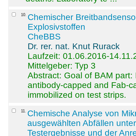
10
.
Chemischer Breitbandsenso
Explosivstoffen
CheBBS
Dr. rer. nat. Knut Rurack
Laufzeit: 01.06.2016-14.11
Mittelgeber: Typ 3
Abstract:
Goal of BAM part: 
antibody-capped and Fab-c
immobilized on test strips.
11
.
Chemische Analyse von Mik
ausgewählten Abfällen unter
Testergebnisse und der Anr