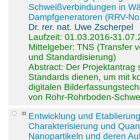
Schweißverbindungen in W
Dampfgeneratoren (RRV-No
Dr. rer. nat. Uwe Zscherpel
Laufzeit: 01.03.2016-31.07
Mittelgeber: TNS (Transfer
und Standardisierung)
Abstract:
Der Projektantrag 
Standards dienen, um mit k
digitalen Bilderfassungstec
von Rohr-Rohrboden-Schwei
33
.
Entwicklung und Etablierun
Charakterisierung und Quant
Nanopartikeln und deren Au