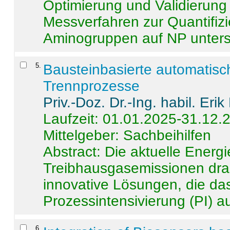
Optimierung und Validierun
Messverfahren zur Quantifiz
Aminogruppen auf NP untersch
5
.
Bausteinbasierte automatisc
Trennprozesse
Priv.-Doz. Dr.-Ing. habil. Eri
Laufzeit: 01.01.2025-31.12.
Mittelgeber: Sachbeihilfen
Abstract:
Die aktuelle Energi
Treibhausgasemissionen dras
innovative Lösungen, die das
Prozessintensivierung (PI) a
6
.