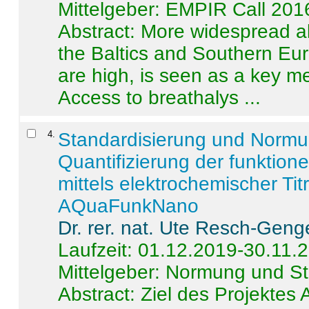
Mittelgeber: EMPIR Call 201
Abstract:
More widespread alc
the Baltics and Southern Eur
are high, is seen as a key m
Access to breathalys ...
4
.
Standardisierung und Norm
Quantifizierung der funktion
mittels elektrochemischer Ti
AQuaFunkNano
Dr. rer. nat. Ute Resch-Geng
Laufzeit: 01.12.2019-30.11.
Mittelgeber: Normung und St
Abstract:
Ziel des Projektes