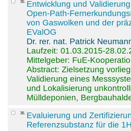
35
.
Entwicklung und Validierung 
Open-Path-Fernerkundungsm
von Gaswolken und der präz
EValOG
Dr. rer. nat. Patrick Neuman
Laufzeit: 01.03.2015-28.02
Mittelgeber: FuE-Kooperatio
Abstract:
Zielsetzung vorlie
Validierung eines Messsyst
und Lokalisierung unkontrol
Mülldeponien, Bergbauhalde
36
.
Evaluierung und Zertifizier
Referenzsubstanz für die 