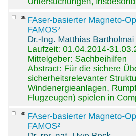
Untersuchungen, insbesonde
39
.
FAser-basierter Magneto-Op
FAMOS²
Dr.-Ing. Matthias Bartholmai
Laufzeit: 01.04.2014-31.03
Mittelgeber: Sachbeihilfen
Abstract:
Für die sichere Ü
sicherheitsrelevanter Strukt
Windenergieanlagen, Rumpf-
Flugzeugen) spielen in Compo
40
.
FAser-basierter Magneto-Op
FAMOS²
Dr. rer. nat. Uwe Beck