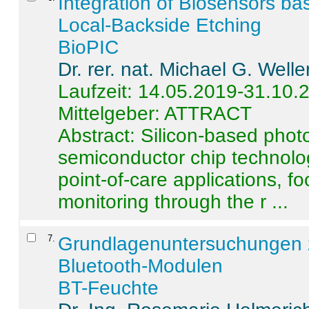
Integration of Biosensors ba
Local-Backside Etching
BioPIC
Dr. rer. nat. Michael G. Welle
Laufzeit: 14.05.2019-31.10.
Mittelgeber: ATTRACT
Abstract:
Silicon-based photo
semiconductor chip technolo
point-of-care applications, f
monitoring through the r ...
7
.
Grundlagenuntersuchungen 
Bluetooth-Modulen
BT-Feuchte