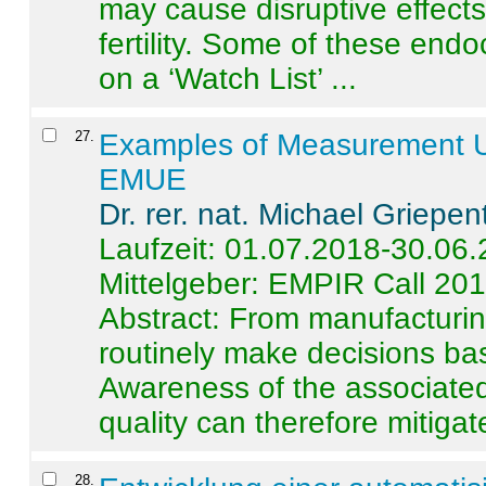
may cause disruptive effects
fertility. Some of these end
on a ‘Watch List’ ...
27
.
Examples of Measurement Un
EMUE
Dr. rer. nat. Michael Griepen
Laufzeit: 01.07.2018-30.06
Mittelgeber: EMPIR Call 20
Abstract:
From manufacturing
routinely make decisions b
Awareness of the associated
quality can therefore mitigate 
28
.