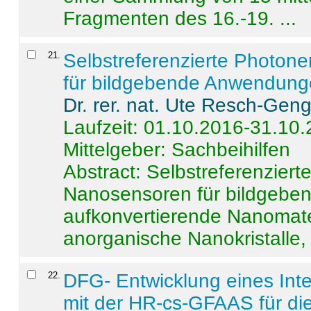
Fragmenten des 16.-19. ...
21
.
Selbstreferenzierte Photon
für bildgebende Anwendun
Dr. rer. nat. Ute Resch-Gen
Laufzeit: 01.10.2016-31.10
Mittelgeber: Sachbeihilfen
Abstract:
Selbstreferenzier
Nanosensoren für bildgeb
aufkonvertierende Nanomate
anorganische Nanokristalle, 
22
.
DFG- Entwicklung eines Int
mit der HR-cs-GFAAS für die