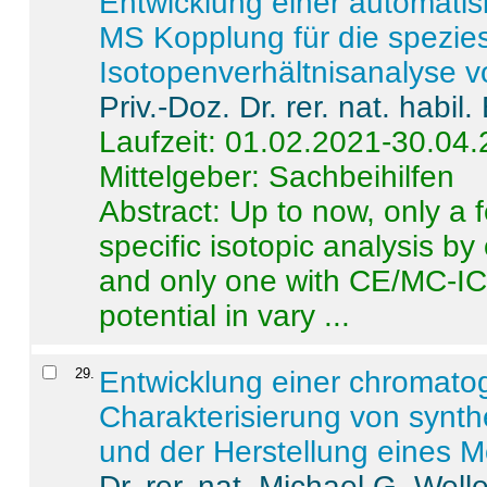
Entwicklung einer automatisi
MS Kopplung für die spezies
Isotopenverhältnisanalyse 
Priv.-Doz. Dr. rer. nat. habi
Laufzeit: 01.02.2021-30.04
Mittelgeber: Sachbeihilfen
Abstract:
Up to now, only a 
specific isotopic analysis 
and only one with CE/MC-ICP
potential in vary ...
29
.
Entwicklung einer chromat
Charakterisierung von synt
und der Herstellung eines M
Dr. rer. nat. Michael G. Welle