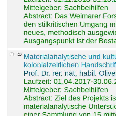
Mittelgeber: Sachbeihilfen
Abstract:
Das Weimarer Forsc
den stilkritischen Umgang m
neues, methodisch ausgewi
Ausgangspunkt ist der Besta
20
.
Materialanalytische und kul
kolonialzeitlichen Handschri
Prof. Dr. rer. nat. habil. Oli
Laufzeit: 01.04.2017-30.06
Mittelgeber: Sachbeihilfen
Abstract:
Ziel des Projekts i
materialanalytische Unters
einer Sammlung von 15 mitt