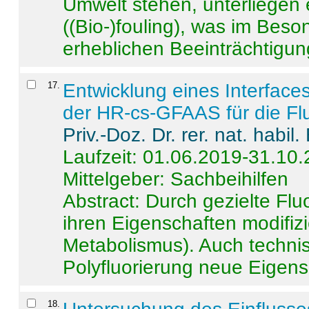
Umwelt stehen, unterliege
((Bio-)fouling), was im Beson
erheblichen Beeinträchtigung
17
.
Entwicklung eines Interface
der HR-cs-GFAAS für die Flu
Priv.-Doz. Dr. rer. nat. habi
Laufzeit: 01.06.2019-31.10
Mittelgeber: Sachbeihilfen
Abstract:
Durch gezielte Flu
ihren Eigenschaften modifizi
Metabolismus). Auch techni
Polyfluorierung neue Eigensc
18
.