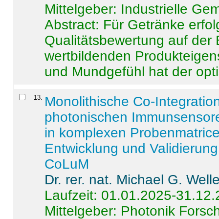
Mittelgeber: Industrielle G
Abstract:
Für Getränke erfol
Qualitätsbewertung auf der
wertbildenden Produkteige
und Mundgefühl hat der opti
13
.
Monolithische Co-Integrati
photonischen Immunsensore
in komplexen Probenmatrice
Entwicklung und Validieru
CoLuM
Dr. rer. nat. Michael G. Welle
Laufzeit: 01.01.2025-31.12
Mittelgeber: Photonik Fors