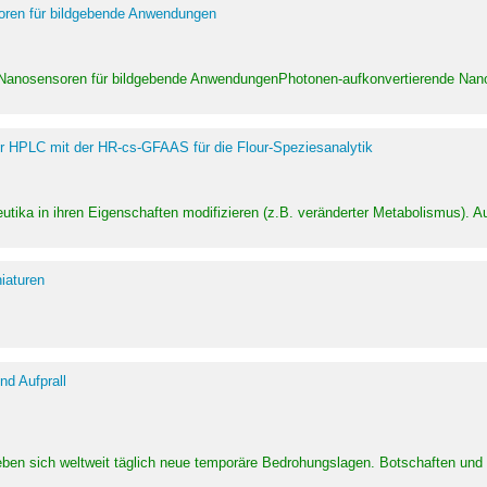
soren für bildgebende Anwendungen
 Nanosensoren für bildgebende AnwendungenPhotonen-aufkonvertierende Nanom
er HPLC mit der HR-cs-GFAAS für die Flour-Speziesanalytik
utika in ihren Eigenschaften modifizieren (z.B. veränderter Metabolismus). A
iaturen
d Aufprall
eben sich weltweit täglich neue temporäre Bedrohungslagen. Botschaften un