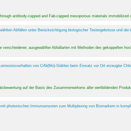
 through antibody-capped and Fab-capped mesoporous materials immobilized on
hlten Abfällen unter Berücksichtigung biologischer Testergebnisse und der
te verschiedener, ausgewählter Abfallarten mit Methoden des gekoppelten 
rrosionsverhalten von CrNi(Mo)-Stählen beim Einsatz vor Ort erzeugter Chlo
alitätsbewertung auf der Basis des Zusammenwirkens aller wertbildenden Pr
 mit photonischen Immunsensoren zum Multiplexing von Biomarkern in kompl