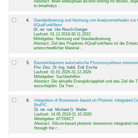
Abstract:
More widespread alcohol testing for drivers, es
to breathalys ...
4
.
Standardisierung und Normung von Analysemethoden zur Qua
AQuaFunkNano
Dr. rer. nat. Ute Resch-Genger
Laufzeit: 01.12.2019-30.11.2022
Mittelgeber: Normung und Standardisierung
Abstract:
Ziel des Projektes AQuaFunkNano ist die Entwic
unterschiedlicher Material ...
5
.
Bausteinbasierte automatische Prozesssynthese intensivi
Priv.-Doz. Dr.-Ing. habil. Erik Esche
Laufzeit: 01.01.2025-31.12.2026
Mittelgeber: Sachbeihilfen
Abstract:
Die aktuelle Energieknappheit und das Ziel die 
ausschöpfen. Da Tren ...
6
.
Integration of Biosensors based on Photonic Integrated Ci
BioPIC
Dr. rer. nat. Michael G. Weller
Laufzeit: 14.05.2019-31.10.2020
Mittelgeber: ATTRACT
Abstract:
Silicon-based photonic biosensors integrated in
through the r ...