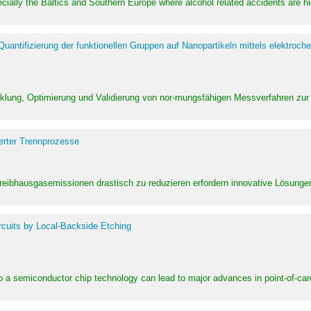
pecially the Baltics and Southern Europe where alcohol related accidents are 
ntifizierung der funktionellen Gruppen auf Nanopartikeln mittels elektroche
klung, Optimierung und Validierung von nor-mungsfähigen Messverfahren zur
erter Trennprozesse
Treibhausgasemissionen drastisch zu reduzieren erfordern innovative Lösungen,
rcuits by Local-Backside Etching
to a semiconductor chip technology can lead to major advances in point-of-car