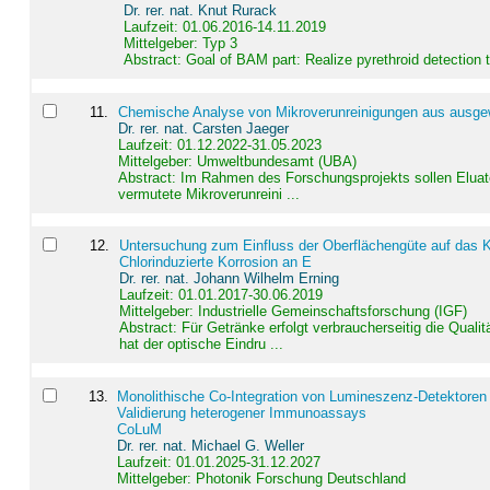
Dr. rer. nat. Knut Rurack
Laufzeit: 01.06.2016-14.11.2019
Mittelgeber: Typ 3
Abstract:
Goal of BAM part: Realize pyrethroid detection
11
.
Chemische Analyse von Mikroverunreinigungen aus ausgewä
Dr. rer. nat. Carsten Jaeger
Laufzeit: 01.12.2022-31.05.2023
Mittelgeber: Umweltbundesamt (UBA)
Abstract:
Im Rahmen des Forschungsprojekts sollen Elua
vermutete Mikroverunreini ...
12
.
Untersuchung zum Einfluss der Oberflächengüte auf das Ko
Chlorinduzierte Korrosion an E
Dr. rer. nat. Johann Wilhelm Erning
Laufzeit: 01.01.2017-30.06.2019
Mittelgeber: Industrielle Gemeinschaftsforschung (IGF)
Abstract:
Für Getränke erfolgt verbraucherseitig die Qu
hat der optische Eindru ...
13
.
Monolithische Co-Integration von Lumineszenz-Detektoren
Validierung heterogener Immunoassays
CoLuM
Dr. rer. nat. Michael G. Weller
Laufzeit: 01.01.2025-31.12.2027
Mittelgeber: Photonik Forschung Deutschland