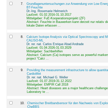
7
.
Grundlagenuntersuchungen zur Anwendung von Low Energ
BT-Feuchte
Dr.-Ing. Rosemarie Helmerich
Laufzeit: 01.02.2016-31.10.2017
Mittelgeber: FuE-Kooperationsprojekt (ZF)
Abstract:
Feuchte in Bauwerken kann derzeit nur relativ 
lokale Daten erfassen ...
8
.
Calcium Isotope Analysis via Optical Spectroscopy and M
CALISO-ML
Dr. rer. nat. Carlos Enrique Abad Andrade
Laufzeit: 01.04.2026-31.03.2029
Mittelgeber: Sachbeihilfen
Abstract:
Calcium (Ca) isotopes serve as powerful markers
project “Calci ...
9
.
Providing the measurement infrastructure to allow quantit
CardioMet
Dr. rer. nat. Michael G. Weller
Laufzeit: 01.07.2019-31.12.2022
Mittelgeber: EMPIR Call 2018
Abstract:
Heart diseases are a major healthcare challenge 
Laboratory te ...
10
.
Chemischer Breitbandsensor für den Nachweis von Explos
CheBBS