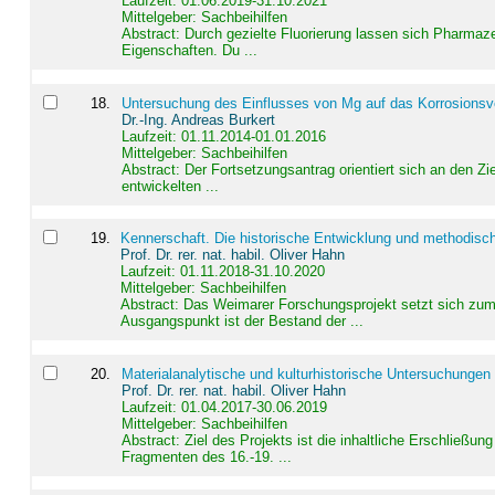
Laufzeit: 01.06.2019-31.10.2021
Mittelgeber: Sachbeihilfen
Abstract:
Durch gezielte Fluorierung lassen sich Pharmaze
Eigenschaften. Du ...
18
.
Untersuchung des Einflusses von Mg auf das Korrosionsver
Dr.-Ing. Andreas Burkert
Laufzeit: 01.11.2014-01.01.2016
Mittelgeber: Sachbeihilfen
Abstract:
Der Fortsetzungsantrag orientiert sich an den Z
entwickelten ...
19
.
Kennerschaft. Die historische Entwicklung und methodisc
Prof. Dr. rer. nat. habil. Oliver Hahn
Laufzeit: 01.11.2018-31.10.2020
Mittelgeber: Sachbeihilfen
Abstract:
Das Weimarer Forschungsprojekt setzt sich zum 
Ausgangspunkt ist der Bestand der ...
20
.
Materialanalytische und kulturhistorische Untersuchungen 
Prof. Dr. rer. nat. habil. Oliver Hahn
Laufzeit: 01.04.2017-30.06.2019
Mittelgeber: Sachbeihilfen
Abstract:
Ziel des Projekts ist die inhaltliche Erschließ
Fragmenten des 16.-19. ...