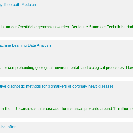
y Bluetooth-Modulen
dicht an der Oberfläche gemessen werden. Der letzte Stand der Technik ist d
achine Learning Data Analysis
 for comprehending geological, environmental, and biological processes. How
ative diagnostic methods for biomarkers of coronary heart diseases
in the EU. Cardiovascular disease, for instance, presents around 11 million n
ivstoffen