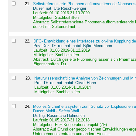
21
.
Selbstreferenzierte Photonen-aufkonvertierende Nanosen
Dr. rer. nat. Ute Resch-Genger
Laufzeit: 01.10.2016-31.10.2020
Mittelgeber: Sachbeihilfen
Abstract:
Selbstreferenzierte Photonen-aufkonvertierende
dotiert mit Seltenerdmet ...
22
.
DFG- Entwicklung eines Interfaces zu on-line Kopplung d
Priv.-Doz. Dr. rer. nat. habil. Björn Meermann
Laufzeit: 01.06.2019-31.12.2019
Mittelgeber: Sachbeihilfen
Abstract:
Durch gezielte Fluorierung lassen sich Pharmaze
Eigenschaften. Du ...
23
.
Naturwissenschaftliche Analyse von Zeichnungen und Min
Prof. Dr. rer. nat. habil. Oliver Hahn
Laufzeit: 01.05.2014-31.10.2014
Mittelgeber: Sachbeihilfen
24
.
Mobiles Sicherheitssystem zum Schutz vor Explosionen un
Ducon Mobil - Safety Wall
Dr.-Ing. Rosemarie Helmerich
Laufzeit: 01.05.2017-31.12.2018
Mittelgeber: FuE-Kooperationsprojekt (ZF)
Abstract:
Auf Grund der geopolitischen Entwicklungen erg
Unternehmenszentralen und andere Einric ...