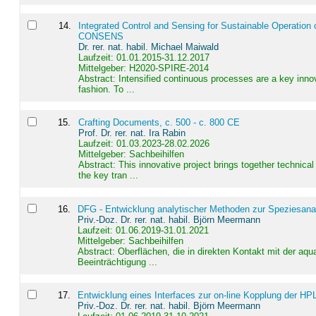
14
.
Integrated Control and Sensing for Sustainable Operation 
CONSENS
Dr. rer. nat. habil. Michael Maiwald
Laufzeit: 01.01.2015-31.12.2017
Mittelgeber: H2020-SPIRE-2014
Abstract:
Intensified continuous processes are a key innov
fashion. To ...
15
.
Crafting Documents, c. 500 - c. 800 CE
Prof. Dr. rer. nat. Ira Rabin
Laufzeit: 01.03.2023-28.02.2026
Mittelgeber: Sachbeihilfen
Abstract:
This innovative project brings together technica
the key tran ...
16
.
DFG - Entwicklung analytischer Methoden zur Speziesanal
Priv.-Doz. Dr. rer. nat. habil. Björn Meermann
Laufzeit: 01.06.2019-31.01.2021
Mittelgeber: Sachbeihilfen
Abstract:
Oberflächen, die in direkten Kontakt mit der aq
Beeinträchtigung ...
17
.
Entwicklung eines Interfaces zur on-line Kopplung der HP
Priv.-Doz. Dr. rer. nat. habil. Björn Meermann