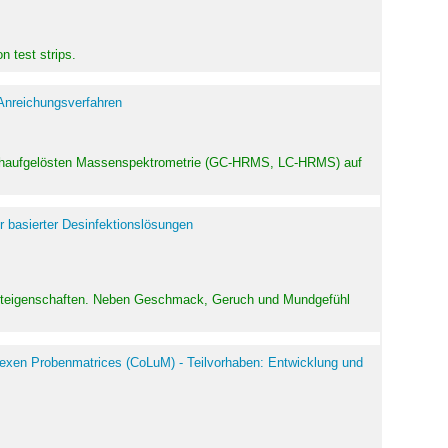
 test strips.
 Anreichungsverfahren
hochaufgelösten Massenspektrometrie (GC-HRMS, LC-HRMS) auf
r basierter Desinfektionslösungen
odukteigenschaften. Neben Geschmack, Geruch und Mundgefühl
exen Probenmatrices (CoLuM) - Teilvorhaben: Entwicklung und