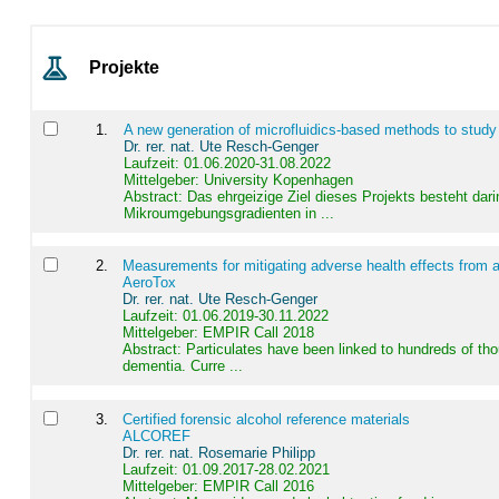
Projekte
1
.
A new generation of microfluidics-based methods to study
Dr. rer. nat. Ute Resch-Genger
Laufzeit: 01.06.2020-31.08.2022
Mittelgeber: University Kopenhagen
Abstract:
Das ehrgeizige Ziel dieses Projekts besteht dari
Mikroumgebungsgradienten in ...
2
.
Measurements for mitigating adverse health effects from a
AeroTox
Dr. rer. nat. Ute Resch-Genger
Laufzeit: 01.06.2019-30.11.2022
Mittelgeber: EMPIR Call 2018
Abstract:
Particulates have been linked to hundreds of th
dementia. Curre ...
3
.
Certified forensic alcohol reference materials
ALCOREF
Dr. rer. nat. Rosemarie Philipp
Laufzeit: 01.09.2017-28.02.2021
Mittelgeber: EMPIR Call 2016