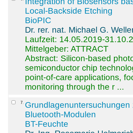
Integration of Biosensors ba
Local-Backside Etching
BioPIC
Dr. rer. nat. Michael G. Welle
Laufzeit: 14.05.2019-31.10.
Mittelgeber: ATTRACT
Abstract:
Silicon-based photo
semiconductor chip technolo
point-of-care applications, f
monitoring through the r ...
7
.
Grundlagenuntersuchungen 
Bluetooth-Modulen
BT-Feuchte