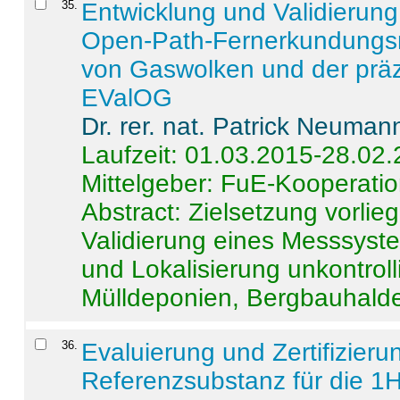
35
.
Entwicklung und Validierung 
Open-Path-Fernerkundungsm
von Gaswolken und der präz
EValOG
Dr. rer. nat. Patrick Neuman
Laufzeit: 01.03.2015-28.02
Mittelgeber: FuE-Kooperatio
Abstract:
Zielsetzung vorlie
Validierung eines Messsyst
und Lokalisierung unkontrol
Mülldeponien, Bergbauhalde
36
.
Evaluierung und Zertifizier
Referenzsubstanz für die 