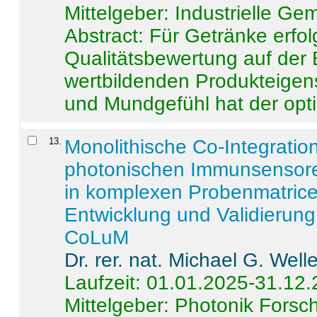
Mittelgeber: Industrielle G
Abstract:
Für Getränke erfol
Qualitätsbewertung auf der
wertbildenden Produkteige
und Mundgefühl hat der opti
13
.
Monolithische Co-Integrati
photonischen Immunsensore
in komplexen Probenmatrice
Entwicklung und Validieru
CoLuM
Dr. rer. nat. Michael G. Welle
Laufzeit: 01.01.2025-31.12
Mittelgeber: Photonik Fors