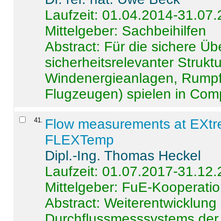
Laufzeit: 01.04.2014-31.07
Mittelgeber: Sachbeihilfen
Abstract:
Für die sichere Ü
sicherheitsrelevanter Strukt
Windenergieanlagen, Rumpf-
Flugzeugen) spielen in Compo
41
.
Flow measurements at EXtr
FLEXTemp
Dipl.-Ing. Thomas Heckel
Laufzeit: 01.07.2017-31.12
Mittelgeber: FuE-Kooperatio
Abstract:
Weiterentwicklun
Durchflussmesssystems der 