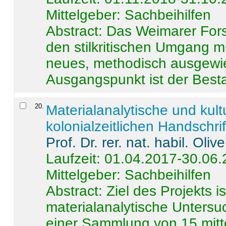
Mittelgeber: Sachbeihilfen
Abstract:
Das Weimarer Forsc
den stilkritischen Umgang m
neues, methodisch ausgewi
Ausgangspunkt ist der Besta
20
.
Materialanalytische und kul
kolonialzeitlichen Handschri
Prof. Dr. rer. nat. habil. Oli
Laufzeit: 01.04.2017-30.06
Mittelgeber: Sachbeihilfen
Abstract:
Ziel des Projekts i
materialanalytische Unters
einer Sammlung von 15 mitt