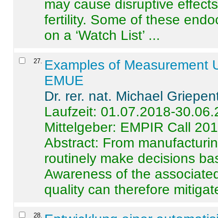
may cause disruptive effects
fertility. Some of these end
on a ‘Watch List’ ...
27
.
Examples of Measurement Un
EMUE
Dr. rer. nat. Michael Griepen
Laufzeit: 01.07.2018-30.06
Mittelgeber: EMPIR Call 20
Abstract:
From manufacturing
routinely make decisions b
Awareness of the associated
quality can therefore mitigate 
28
.