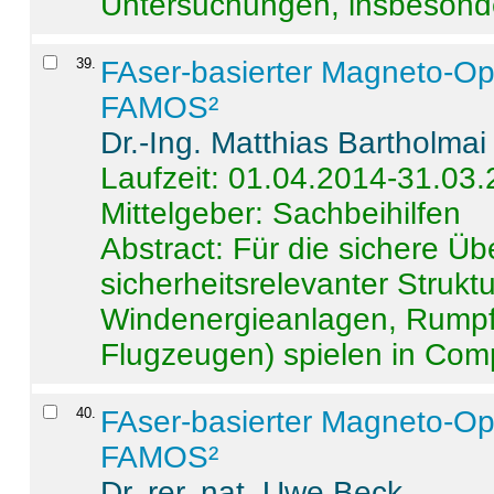
Untersuchungen, insbesonde
39
.
FAser-basierter Magneto-Op
FAMOS²
Dr.-Ing. Matthias Bartholmai
Laufzeit: 01.04.2014-31.03
Mittelgeber: Sachbeihilfen
Abstract:
Für die sichere Ü
sicherheitsrelevanter Strukt
Windenergieanlagen, Rumpf-
Flugzeugen) spielen in Compo
40
.
FAser-basierter Magneto-Op
FAMOS²
Dr. rer. nat. Uwe Beck