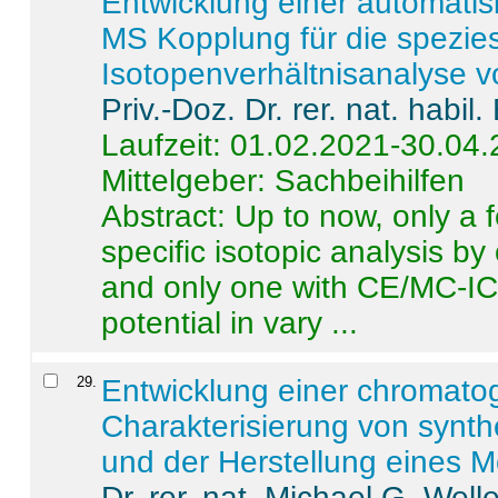
Entwicklung einer automatisi
MS Kopplung für die spezies
Isotopenverhältnisanalyse 
Priv.-Doz. Dr. rer. nat. habi
Laufzeit: 01.02.2021-30.04
Mittelgeber: Sachbeihilfen
Abstract:
Up to now, only a 
specific isotopic analysis 
and only one with CE/MC-ICP
potential in vary ...
29
.
Entwicklung einer chromat
Charakterisierung von synt
und der Herstellung eines M
Dr. rer. nat. Michael G. Welle