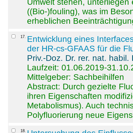
Umwelt stehen, unterliege
((Bio-)fouling), was im Beson
erheblichen Beeinträchtigung
17
.
Entwicklung eines Interface
der HR-cs-GFAAS für die Flu
Priv.-Doz. Dr. rer. nat. habi
Laufzeit: 01.06.2019-31.10
Mittelgeber: Sachbeihilfen
Abstract:
Durch gezielte Flu
ihren Eigenschaften modifizi
Metabolismus). Auch techni
Polyfluorierung neue Eigensc
18
.