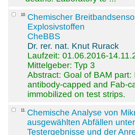
10
.
Chemischer Breitbandsenso
Explosivstoffen
CheBBS
Dr. rer. nat. Knut Rurack
Laufzeit: 01.06.2016-14.11
Mittelgeber: Typ 3
Abstract:
Goal of BAM part: 
antibody-capped and Fab-c
immobilized on test strips.
11
.
Chemische Analyse von Mik
ausgewählten Abfällen unter
Testergebnisse und der Anr