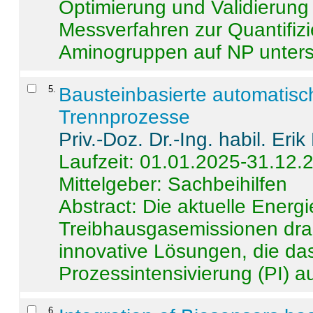
Optimierung und Validierun
Messverfahren zur Quantifiz
Aminogruppen auf NP untersch
5
.
Bausteinbasierte automatisc
Trennprozesse
Priv.-Doz. Dr.-Ing. habil. Eri
Laufzeit: 01.01.2025-31.12.
Mittelgeber: Sachbeihilfen
Abstract:
Die aktuelle Energi
Treibhausgasemissionen dras
innovative Lösungen, die das
Prozessintensivierung (PI) a
6
.