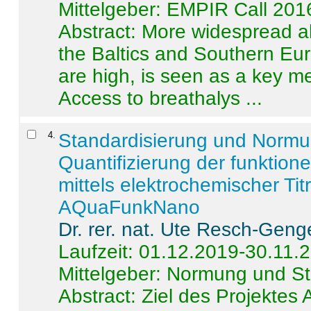
Mittelgeber: EMPIR Call 201
Abstract:
More widespread alc
the Baltics and Southern Eur
are high, is seen as a key m
Access to breathalys ...
4
.
Standardisierung und Norm
Quantifizierung der funktion
mittels elektrochemischer Ti
AQuaFunkNano
Dr. rer. nat. Ute Resch-Geng
Laufzeit: 01.12.2019-30.11.
Mittelgeber: Normung und St
Abstract:
Ziel des Projektes