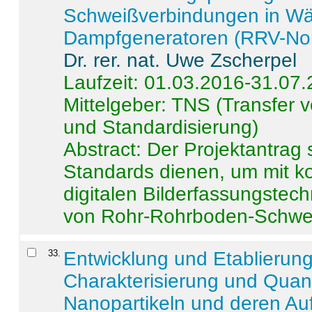
Schweißverbindungen in W
Dampfgeneratoren (RRV-No
Dr. rer. nat. Uwe Zscherpel
Laufzeit: 01.03.2016-31.07
Mittelgeber: TNS (Transfer
und Standardisierung)
Abstract:
Der Projektantrag 
Standards dienen, um mit k
digitalen Bilderfassungstec
von Rohr-Rohrboden-Schwei
33
.
Entwicklung und Etablierun
Charakterisierung und Quant
Nanopartikeln und deren Au