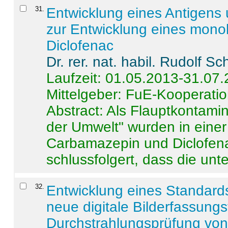
31
.
Entwicklung eines Antigens
zur Entwicklung eines monok
Diclofenac
Dr. rer. nat. habil. Rudolf S
Laufzeit: 01.05.2013-31.07
Mittelgeber: FuE-Kooperatio
Abstract:
Als Flauptkontamin
der Umwelt" wurden in ein
Carbamazepin und Diclofena
schlussfolgert, dass die unter
32
.
Entwicklung eines Standards
neue digitale Bilderfassungs
Durchstrahlungsprüfung vo