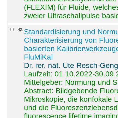
(FLEXIM) für Fluide, welche
zweier Ultraschallpulse basie
42
.
Standardisierung und Norm
Charakterisierung von Fluo
basierten Kalibrierwerkzeug
FluMiKal
Dr. rer. nat. Ute Resch-Gen
Laufzeit: 01.10.2022-30.09
Mittelgeber: Normung und S
Abstract:
Bildgebende Fluore
Mikroskopie, die konfokale
und die Fluoreszenzlebensd
fluorescence lifetime imaging