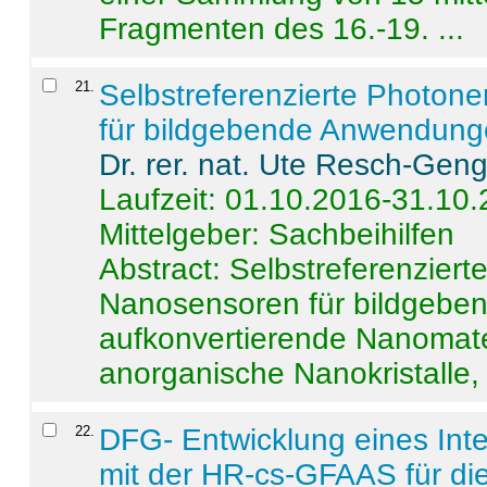
Fragmenten des 16.-19. ...
21
.
Selbstreferenzierte Photon
für bildgebende Anwendun
Dr. rer. nat. Ute Resch-Gen
Laufzeit: 01.10.2016-31.10
Mittelgeber: Sachbeihilfen
Abstract:
Selbstreferenzier
Nanosensoren für bildgeb
aufkonvertierende Nanomate
anorganische Nanokristalle, 
22
.
DFG- Entwicklung eines Int
mit der HR-cs-GFAAS für die