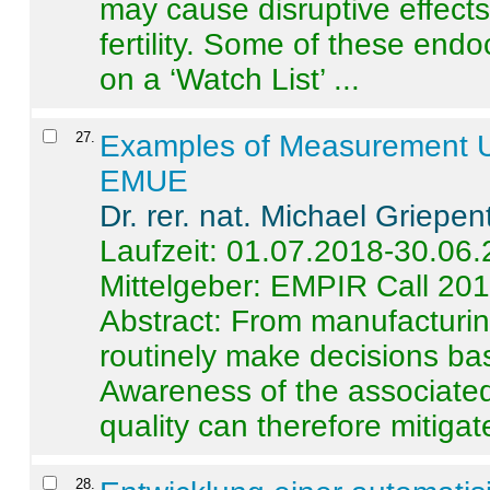
may cause disruptive effects
fertility. Some of these end
on a ‘Watch List’ ...
27
.
Examples of Measurement Un
EMUE
Dr. rer. nat. Michael Griepen
Laufzeit: 01.07.2018-30.06
Mittelgeber: EMPIR Call 20
Abstract:
From manufacturing
routinely make decisions b
Awareness of the associated
quality can therefore mitigate 
28
.