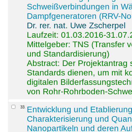
Schweißverbindungen in W
Dampfgeneratoren (RRV-No
Dr. rer. nat. Uwe Zscherpel
Laufzeit: 01.03.2016-31.07
Mittelgeber: TNS (Transfer
und Standardisierung)
Abstract:
Der Projektantrag 
Standards dienen, um mit k
digitalen Bilderfassungstec
von Rohr-Rohrboden-Schwei
33
.
Entwicklung und Etablierun
Charakterisierung und Quant
Nanopartikeln und deren Au