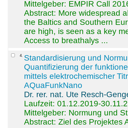
Mittelgeber: EMPIR Call 201
Abstract:
More widespread alc
the Baltics and Southern Eur
are high, is seen as a key m
Access to breathalys ...
4
.
Standardisierung und Norm
Quantifizierung der funktion
mittels elektrochemischer Ti
AQuaFunkNano
Dr. rer. nat. Ute Resch-Geng
Laufzeit: 01.12.2019-30.11.
Mittelgeber: Normung und St
Abstract:
Ziel des Projektes