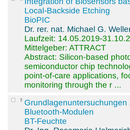
Integration of Biosensors ba
Local-Backside Etching
BioPIC
Dr. rer. nat. Michael G. Welle
Laufzeit: 14.05.2019-31.10.
Mittelgeber: ATTRACT
Abstract:
Silicon-based photo
semiconductor chip technolo
point-of-care applications, f
monitoring through the r ...
7
.
Grundlagenuntersuchungen 
Bluetooth-Modulen
BT-Feuchte