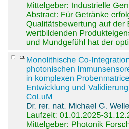
Mittelgeber: Industrielle G
Abstract:
Für Getränke erfol
Qualitätsbewertung auf der
wertbildenden Produkteige
und Mundgefühl hat der opti
13
.
Monolithische Co-Integrati
photonischen Immunsensore
in komplexen Probenmatrice
Entwicklung und Validieru
CoLuM
Dr. rer. nat. Michael G. Welle
Laufzeit: 01.01.2025-31.12
Mittelgeber: Photonik Fors