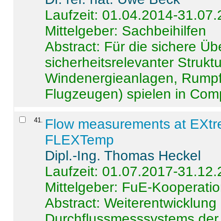
Laufzeit: 01.04.2014-31.07
Mittelgeber: Sachbeihilfen
Abstract:
Für die sichere Ü
sicherheitsrelevanter Strukt
Windenergieanlagen, Rumpf-
Flugzeugen) spielen in Compo
41
.
Flow measurements at EXtr
FLEXTemp
Dipl.-Ing. Thomas Heckel
Laufzeit: 01.07.2017-31.12
Mittelgeber: FuE-Kooperatio
Abstract:
Weiterentwicklun
Durchflussmesssystems der 