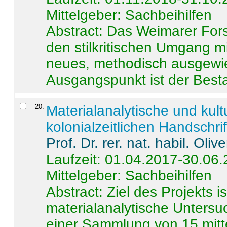
Mittelgeber: Sachbeihilfen
Abstract:
Das Weimarer Forsc
den stilkritischen Umgang m
neues, methodisch ausgewi
Ausgangspunkt ist der Besta
20
.
Materialanalytische und kul
kolonialzeitlichen Handschri
Prof. Dr. rer. nat. habil. Oli
Laufzeit: 01.04.2017-30.06
Mittelgeber: Sachbeihilfen
Abstract:
Ziel des Projekts i
materialanalytische Unters
einer Sammlung von 15 mitt