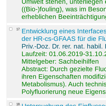
Umwelt stehen, unterliege
((Bio-)fouling), was im Beson
erheblichen Beeinträchtigung
17
.
Entwicklung eines Interface
der HR-cs-GFAAS für die Flu
Priv.-Doz. Dr. rer. nat. habi
Laufzeit: 01.06.2019-31.10
Mittelgeber: Sachbeihilfen
Abstract:
Durch gezielte Flu
ihren Eigenschaften modifizi
Metabolismus). Auch techni
Polyfluorierung neue Eigensc
18
.