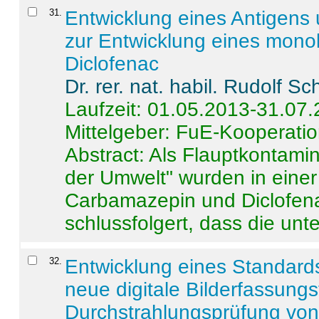
31
.
Entwicklung eines Antigens
zur Entwicklung eines monok
Diclofenac
Dr. rer. nat. habil. Rudolf S
Laufzeit: 01.05.2013-31.07
Mittelgeber: FuE-Kooperatio
Abstract:
Als Flauptkontamin
der Umwelt" wurden in ein
Carbamazepin und Diclofena
schlussfolgert, dass die unter
32
.
Entwicklung eines Standards
neue digitale Bilderfassungs
Durchstrahlungsprüfung vo