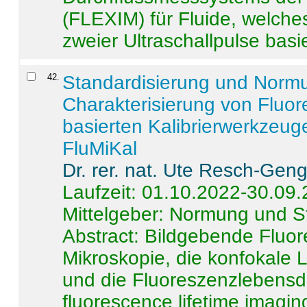
(FLEXIM) für Fluide, welche
zweier Ultraschallpulse basie
42
.
Standardisierung und Norm
Charakterisierung von Fluo
basierten Kalibrierwerkzeug
FluMiKal
Dr. rer. nat. Ute Resch-Gen
Laufzeit: 01.10.2022-30.09
Mittelgeber: Normung und S
Abstract:
Bildgebende Fluore
Mikroskopie, die konfokale
und die Fluoreszenzlebensd
fluorescence lifetime imaging