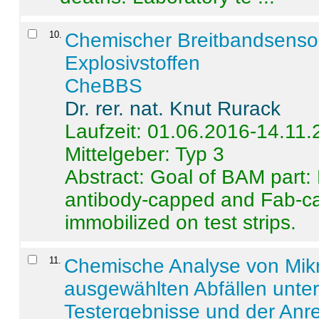
10
.
Chemischer Breitbandsenso
Explosivstoffen
CheBBS
Dr. rer. nat. Knut Rurack
Laufzeit: 01.06.2016-14.11
Mittelgeber: Typ 3
Abstract:
Goal of BAM part: 
antibody-capped and Fab-c
immobilized on test strips.
11
.
Chemische Analyse von Mik
ausgewählten Abfällen unter
Testergebnisse und der Anr