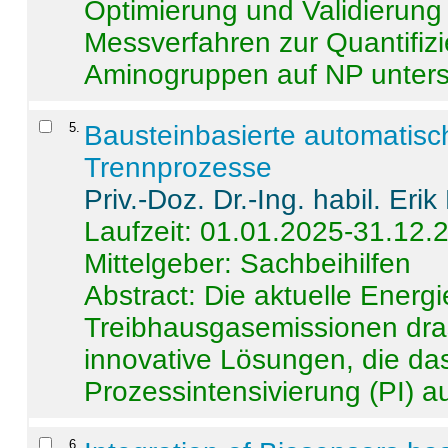
Optimierung und Validierun
Messverfahren zur Quantifiz
Aminogruppen auf NP untersch
5
.
Bausteinbasierte automatisc
Trennprozesse
Priv.-Doz. Dr.-Ing. habil. Eri
Laufzeit: 01.01.2025-31.12.
Mittelgeber: Sachbeihilfen
Abstract:
Die aktuelle Energi
Treibhausgasemissionen dras
innovative Lösungen, die das
Prozessintensivierung (PI) a
6
.