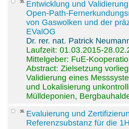
35
.
Entwicklung und Validierung 
Open-Path-Fernerkundungsm
von Gaswolken und der präz
EValOG
Dr. rer. nat. Patrick Neuman
Laufzeit: 01.03.2015-28.02
Mittelgeber: FuE-Kooperatio
Abstract:
Zielsetzung vorlie
Validierung eines Messsyst
und Lokalisierung unkontrol
Mülldeponien, Bergbauhalde
36
.
Evaluierung und Zertifizier
Referenzsubstanz für die 