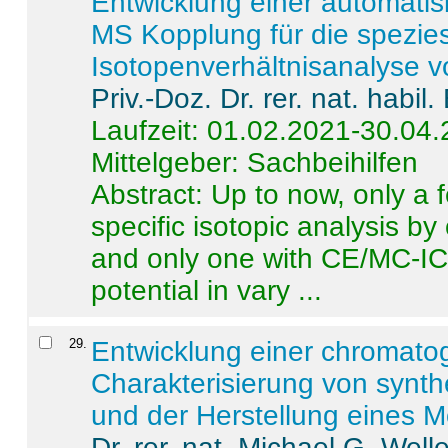
Entwicklung einer automatisi
MS Kopplung für die spezies
Isotopenverhältnisanalyse 
Priv.-Doz. Dr. rer. nat. habi
Laufzeit: 01.02.2021-30.04
Mittelgeber: Sachbeihilfen
Abstract:
Up to now, only a 
specific isotopic analysis 
and only one with CE/MC-ICP
potential in vary ...
29
.
Entwicklung einer chromat
Charakterisierung von synt
und der Herstellung eines M
Dr. rer. nat. Michael G. Welle