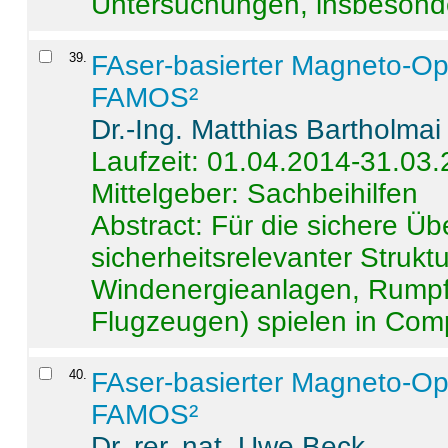
Untersuchungen, insbesonde
39
.
FAser-basierter Magneto-Op
FAMOS²
Dr.-Ing. Matthias Bartholmai
Laufzeit: 01.04.2014-31.03
Mittelgeber: Sachbeihilfen
Abstract:
Für die sichere Ü
sicherheitsrelevanter Strukt
Windenergieanlagen, Rumpf-
Flugzeugen) spielen in Compo
40
.
FAser-basierter Magneto-Op
FAMOS²
Dr. rer. nat. Uwe Beck