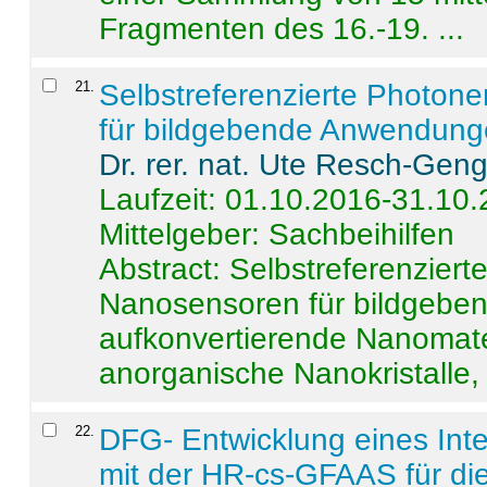
Fragmenten des 16.-19. ...
21
.
Selbstreferenzierte Photon
für bildgebende Anwendun
Dr. rer. nat. Ute Resch-Gen
Laufzeit: 01.10.2016-31.10
Mittelgeber: Sachbeihilfen
Abstract:
Selbstreferenzier
Nanosensoren für bildgeb
aufkonvertierende Nanomate
anorganische Nanokristalle, 
22
.
DFG- Entwicklung eines Int
mit der HR-cs-GFAAS für die