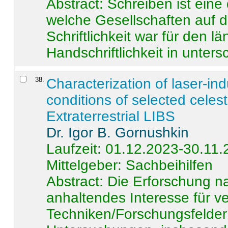
Abstract:
Schreiben ist eine 
welche Gesellschaften auf d
Schriftlichkeit war für den l
Handschriftlichkeit in untersc
38
.
Characterization of laser-i
conditions of selected celest
Extraterrestrial LIBS
Dr. Igor B. Gornushkin
Laufzeit: 01.12.2023-30.11
Mittelgeber: Sachbeihilfen
Abstract:
Die Erforschung na
anhaltendes Interesse für v
Techniken/Forschungsfelder 