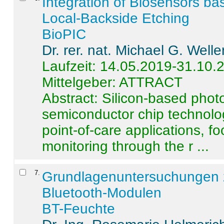
Integration of Biosensors ba
Local-Backside Etching
BioPIC
Dr. rer. nat. Michael G. Welle
Laufzeit: 14.05.2019-31.10.
Mittelgeber: ATTRACT
Abstract:
Silicon-based photo
semiconductor chip technolo
point-of-care applications, f
monitoring through the r ...
7
.
Grundlagenuntersuchungen 
Bluetooth-Modulen
BT-Feuchte