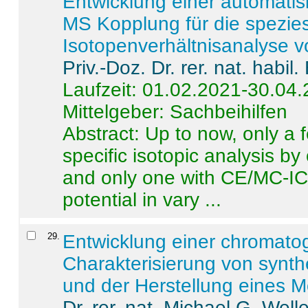
Entwicklung einer automatisi
MS Kopplung für die spezies
Isotopenverhältnisanalyse 
Priv.-Doz. Dr. rer. nat. habi
Laufzeit: 01.02.2021-30.04
Mittelgeber: Sachbeihilfen
Abstract:
Up to now, only a 
specific isotopic analysis 
and only one with CE/MC-ICP
potential in vary ...
29
.
Entwicklung einer chromat
Charakterisierung von synt
und der Herstellung eines M
Dr. rer. nat. Michael G. Welle