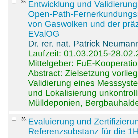
35
.
Entwicklung und Validierung 
Open-Path-Fernerkundungsm
von Gaswolken und der präz
EValOG
Dr. rer. nat. Patrick Neuman
Laufzeit: 01.03.2015-28.02
Mittelgeber: FuE-Kooperatio
Abstract:
Zielsetzung vorlie
Validierung eines Messsyst
und Lokalisierung unkontrol
Mülldeponien, Bergbauhalde
36
.
Evaluierung und Zertifizier
Referenzsubstanz für die 