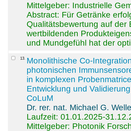
Mittelgeber: Industrielle G
Abstract:
Für Getränke erfol
Qualitätsbewertung auf der
wertbildenden Produkteige
und Mundgefühl hat der opti
13
.
Monolithische Co-Integrati
photonischen Immunsensore
in komplexen Probenmatrice
Entwicklung und Validieru
CoLuM
Dr. rer. nat. Michael G. Welle
Laufzeit: 01.01.2025-31.12
Mittelgeber: Photonik Fors