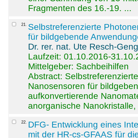
Fragmenten des 16.-19. ...
21
.
Selbstreferenzierte Photon
für bildgebende Anwendun
Dr. rer. nat. Ute Resch-Gen
Laufzeit: 01.10.2016-31.10
Mittelgeber: Sachbeihilfen
Abstract:
Selbstreferenzier
Nanosensoren für bildgeb
aufkonvertierende Nanomate
anorganische Nanokristalle, 
22
.
DFG- Entwicklung eines Int
mit der HR-cs-GFAAS für die