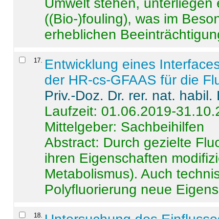
Umwelt stehen, unterliege
((Bio-)fouling), was im Beson
erheblichen Beeinträchtigung
17
.
Entwicklung eines Interface
der HR-cs-GFAAS für die Flu
Priv.-Doz. Dr. rer. nat. habi
Laufzeit: 01.06.2019-31.10
Mittelgeber: Sachbeihilfen
Abstract:
Durch gezielte Flu
ihren Eigenschaften modifizi
Metabolismus). Auch techni
Polyfluorierung neue Eigensc
18
.