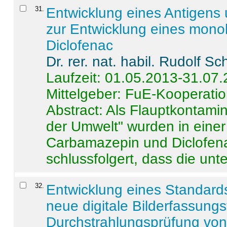
31
.
Entwicklung eines Antigens
zur Entwicklung eines monok
Diclofenac
Dr. rer. nat. habil. Rudolf S
Laufzeit: 01.05.2013-31.07
Mittelgeber: FuE-Kooperatio
Abstract:
Als Flauptkontamin
der Umwelt" wurden in ein
Carbamazepin und Diclofena
schlussfolgert, dass die unter
32
.
Entwicklung eines Standards
neue digitale Bilderfassungs
Durchstrahlungsprüfung vo