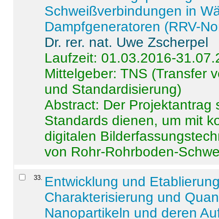
Schweißverbindungen in W
Dampfgeneratoren (RRV-No
Dr. rer. nat. Uwe Zscherpel
Laufzeit: 01.03.2016-31.07
Mittelgeber: TNS (Transfer
und Standardisierung)
Abstract:
Der Projektantrag 
Standards dienen, um mit k
digitalen Bilderfassungstec
von Rohr-Rohrboden-Schwei
33
.
Entwicklung und Etablierun
Charakterisierung und Quant
Nanopartikeln und deren Au