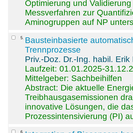
Optimierung und Validierun
Messverfahren zur Quantifiz
Aminogruppen auf NP untersch
5
.
Bausteinbasierte automatisc
Trennprozesse
Priv.-Doz. Dr.-Ing. habil. Eri
Laufzeit: 01.01.2025-31.12.
Mittelgeber: Sachbeihilfen
Abstract:
Die aktuelle Energi
Treibhausgasemissionen dras
innovative Lösungen, die das
Prozessintensivierung (PI) a
6
.