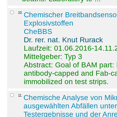
10
.
Chemischer Breitbandsenso
Explosivstoffen
CheBBS
Dr. rer. nat. Knut Rurack
Laufzeit: 01.06.2016-14.11
Mittelgeber: Typ 3
Abstract:
Goal of BAM part: 
antibody-capped and Fab-c
immobilized on test strips.
11
.
Chemische Analyse von Mik
ausgewählten Abfällen unter
Testergebnisse und der Anr