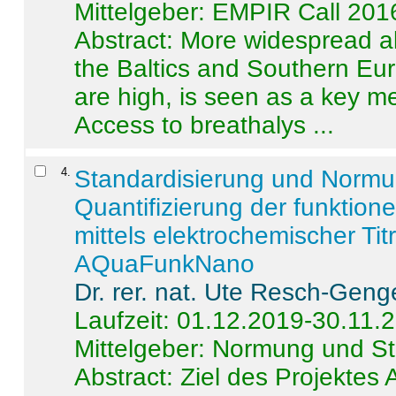
Mittelgeber: EMPIR Call 201
Abstract:
More widespread alc
the Baltics and Southern Eur
are high, is seen as a key m
Access to breathalys ...
4
.
Standardisierung und Norm
Quantifizierung der funktion
mittels elektrochemischer Ti
AQuaFunkNano
Dr. rer. nat. Ute Resch-Geng
Laufzeit: 01.12.2019-30.11.
Mittelgeber: Normung und St
Abstract:
Ziel des Projektes