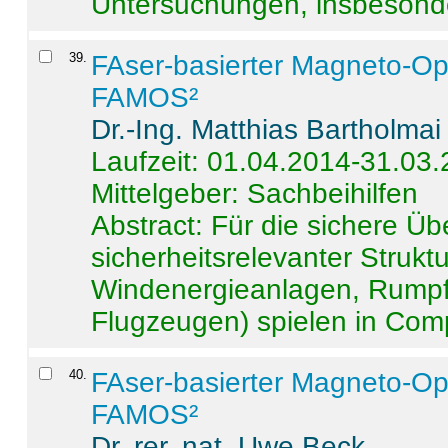
Untersuchungen, insbesonde
39
.
FAser-basierter Magneto-Op
FAMOS²
Dr.-Ing. Matthias Bartholmai
Laufzeit: 01.04.2014-31.03
Mittelgeber: Sachbeihilfen
Abstract:
Für die sichere Ü
sicherheitsrelevanter Strukt
Windenergieanlagen, Rumpf-
Flugzeugen) spielen in Compo
40
.
FAser-basierter Magneto-Op
FAMOS²
Dr. rer. nat. Uwe Beck