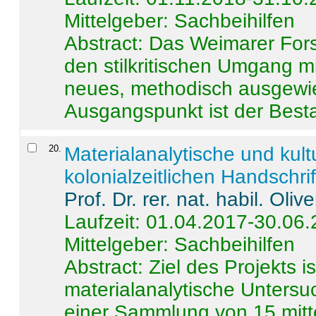
Mittelgeber: Sachbeihilfen
Abstract:
Das Weimarer Forsc
den stilkritischen Umgang m
neues, methodisch ausgewi
Ausgangspunkt ist der Besta
20
.
Materialanalytische und kul
kolonialzeitlichen Handschri
Prof. Dr. rer. nat. habil. Oli
Laufzeit: 01.04.2017-30.06
Mittelgeber: Sachbeihilfen
Abstract:
Ziel des Projekts i
materialanalytische Unters
einer Sammlung von 15 mitt