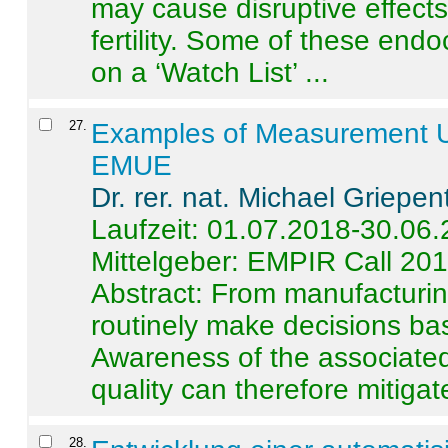
may cause disruptive effects
fertility. Some of these end
on a ‘Watch List’ ...
27
.
Examples of Measurement Un
EMUE
Dr. rer. nat. Michael Griepen
Laufzeit: 01.07.2018-30.06
Mittelgeber: EMPIR Call 20
Abstract:
From manufacturing
routinely make decisions b
Awareness of the associated
quality can therefore mitigate 
28
.