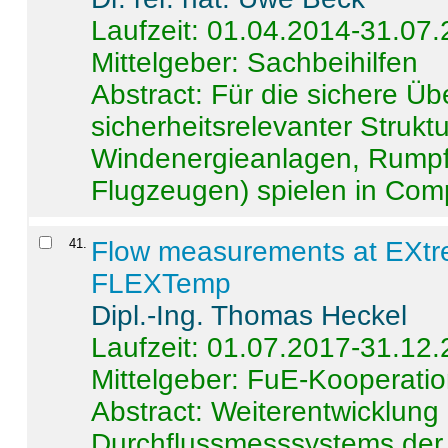
Laufzeit: 01.04.2014-31.07
Mittelgeber: Sachbeihilfen
Abstract:
Für die sichere Ü
sicherheitsrelevanter Strukt
Windenergieanlagen, Rumpf-
Flugzeugen) spielen in Compo
41
.
Flow measurements at EXtr
FLEXTemp
Dipl.-Ing. Thomas Heckel
Laufzeit: 01.07.2017-31.12
Mittelgeber: FuE-Kooperatio
Abstract:
Weiterentwicklun
Durchflussmesssystems der 