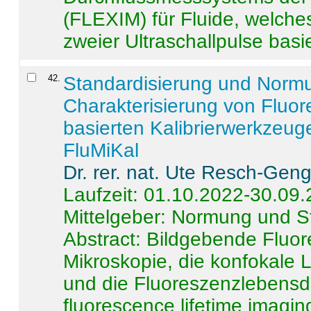
(FLEXIM) für Fluide, welche
zweier Ultraschallpulse basie
42
.
Standardisierung und Norm
Charakterisierung von Fluo
basierten Kalibrierwerkzeug
FluMiKal
Dr. rer. nat. Ute Resch-Gen
Laufzeit: 01.10.2022-30.09
Mittelgeber: Normung und S
Abstract:
Bildgebende Fluore
Mikroskopie, die konfokale
und die Fluoreszenzlebensd
fluorescence lifetime imaging