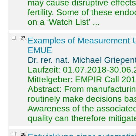
may cause disruptive effects
fertility. Some of these end
on a ‘Watch List’ ...
27
.
Examples of Measurement Un
EMUE
Dr. rer. nat. Michael Griepen
Laufzeit: 01.07.2018-30.06
Mittelgeber: EMPIR Call 20
Abstract:
From manufacturing
routinely make decisions b
Awareness of the associated
quality can therefore mitigate 
28
.