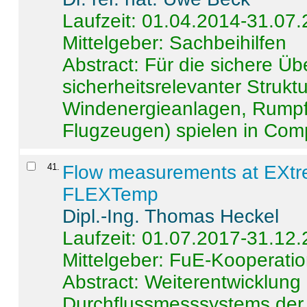
Laufzeit: 01.04.2014-31.07
Mittelgeber: Sachbeihilfen
Abstract:
Für die sichere Ü
sicherheitsrelevanter Strukt
Windenergieanlagen, Rumpf-
Flugzeugen) spielen in Compo
41
.
Flow measurements at EXtr
FLEXTemp
Dipl.-Ing. Thomas Heckel
Laufzeit: 01.07.2017-31.12
Mittelgeber: FuE-Kooperatio
Abstract:
Weiterentwicklun
Durchflussmesssystems der 