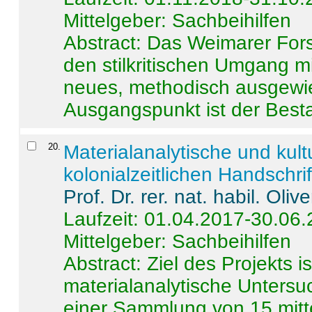
Mittelgeber: Sachbeihilfen
Abstract:
Das Weimarer Forsc
den stilkritischen Umgang m
neues, methodisch ausgewi
Ausgangspunkt ist der Besta
20
.
Materialanalytische und kul
kolonialzeitlichen Handschri
Prof. Dr. rer. nat. habil. Oli
Laufzeit: 01.04.2017-30.06
Mittelgeber: Sachbeihilfen
Abstract:
Ziel des Projekts i
materialanalytische Unters
einer Sammlung von 15 mitt