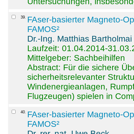
Untersuchungen, insbesonde
39
.
FAser-basierter Magneto-Op
FAMOS²
Dr.-Ing. Matthias Bartholmai
Laufzeit: 01.04.2014-31.03
Mittelgeber: Sachbeihilfen
Abstract:
Für die sichere Ü
sicherheitsrelevanter Strukt
Windenergieanlagen, Rumpf-
Flugzeugen) spielen in Compo
40
.
FAser-basierter Magneto-Op
FAMOS²
Dr. rer. nat. Uwe Beck