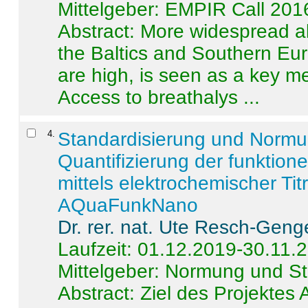
Mittelgeber: EMPIR Call 201
Abstract:
More widespread alc
the Baltics and Southern Eur
are high, is seen as a key m
Access to breathalys ...
4
.
Standardisierung und Norm
Quantifizierung der funktion
mittels elektrochemischer Ti
AQuaFunkNano
Dr. rer. nat. Ute Resch-Geng
Laufzeit: 01.12.2019-30.11.
Mittelgeber: Normung und St
Abstract:
Ziel des Projektes