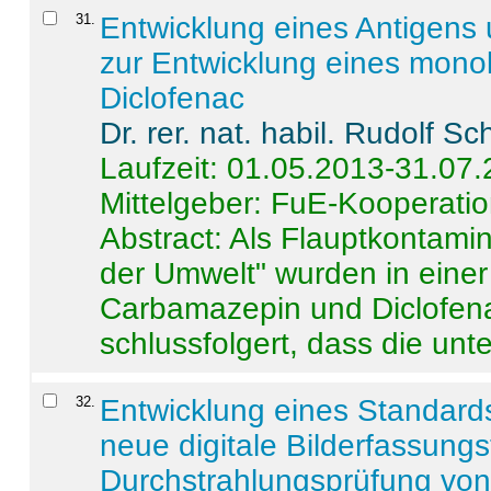
31
.
Entwicklung eines Antigens
zur Entwicklung eines monok
Diclofenac
Dr. rer. nat. habil. Rudolf S
Laufzeit: 01.05.2013-31.07
Mittelgeber: FuE-Kooperatio
Abstract:
Als Flauptkontamin
der Umwelt" wurden in ein
Carbamazepin und Diclofena
schlussfolgert, dass die unter
32
.
Entwicklung eines Standards
neue digitale Bilderfassungs
Durchstrahlungsprüfung vo