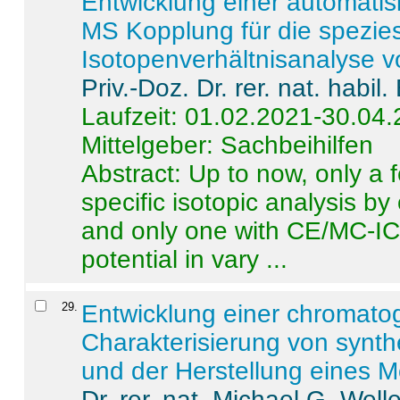
Entwicklung einer automatisi
MS Kopplung für die spezies
Isotopenverhältnisanalyse 
Priv.-Doz. Dr. rer. nat. habi
Laufzeit: 01.02.2021-30.04
Mittelgeber: Sachbeihilfen
Abstract:
Up to now, only a 
specific isotopic analysis 
and only one with CE/MC-ICP
potential in vary ...
29
.
Entwicklung einer chromat
Charakterisierung von synt
und der Herstellung eines M
Dr. rer. nat. Michael G. Welle