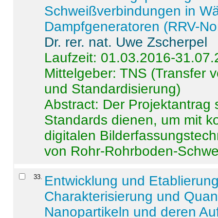
Schweißverbindungen in W
Dampfgeneratoren (RRV-No
Dr. rer. nat. Uwe Zscherpel
Laufzeit: 01.03.2016-31.07
Mittelgeber: TNS (Transfer
und Standardisierung)
Abstract:
Der Projektantrag 
Standards dienen, um mit k
digitalen Bilderfassungstec
von Rohr-Rohrboden-Schwei
33
.
Entwicklung und Etablierun
Charakterisierung und Quant
Nanopartikeln und deren Au