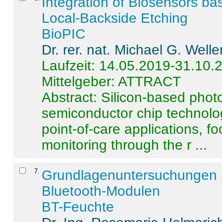
Integration of Biosensors ba
Local-Backside Etching
BioPIC
Dr. rer. nat. Michael G. Welle
Laufzeit: 14.05.2019-31.10.
Mittelgeber: ATTRACT
Abstract:
Silicon-based photo
semiconductor chip technolo
point-of-care applications, f
monitoring through the r ...
7
.
Grundlagenuntersuchungen 
Bluetooth-Modulen
BT-Feuchte