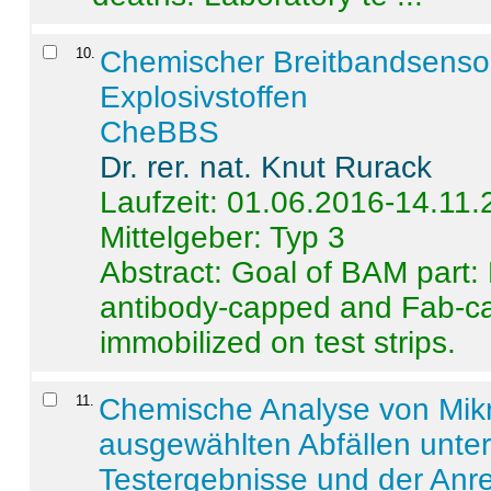
10
.
Chemischer Breitbandsenso
Explosivstoffen
CheBBS
Dr. rer. nat. Knut Rurack
Laufzeit: 01.06.2016-14.11
Mittelgeber: Typ 3
Abstract:
Goal of BAM part: 
antibody-capped and Fab-c
immobilized on test strips.
11
.
Chemische Analyse von Mik
ausgewählten Abfällen unter
Testergebnisse und der Anr