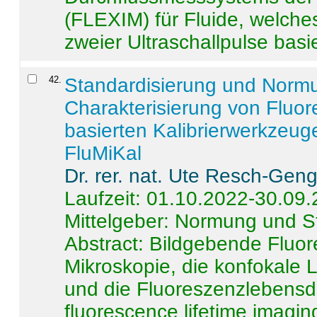
(FLEXIM) für Fluide, welche
zweier Ultraschallpulse basie
42
.
Standardisierung und Norm
Charakterisierung von Fluo
basierten Kalibrierwerkzeug
FluMiKal
Dr. rer. nat. Ute Resch-Gen
Laufzeit: 01.10.2022-30.09
Mittelgeber: Normung und S
Abstract:
Bildgebende Fluore
Mikroskopie, die konfokale
und die Fluoreszenzlebensd
fluorescence lifetime imaging