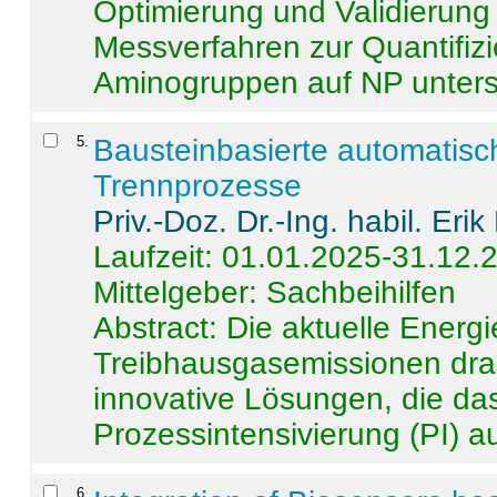
Optimierung und Validierun
Messverfahren zur Quantifiz
Aminogruppen auf NP untersch
5
.
Bausteinbasierte automatisc
Trennprozesse
Priv.-Doz. Dr.-Ing. habil. Eri
Laufzeit: 01.01.2025-31.12.
Mittelgeber: Sachbeihilfen
Abstract:
Die aktuelle Energi
Treibhausgasemissionen dras
innovative Lösungen, die das
Prozessintensivierung (PI) a
6
.