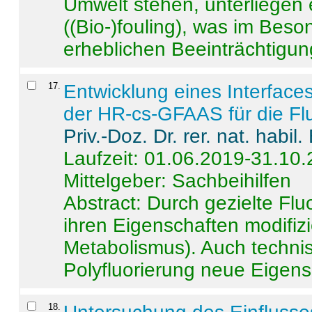
Umwelt stehen, unterliege
((Bio-)fouling), was im Beson
erheblichen Beeinträchtigung
17
.
Entwicklung eines Interface
der HR-cs-GFAAS für die Flu
Priv.-Doz. Dr. rer. nat. habi
Laufzeit: 01.06.2019-31.10
Mittelgeber: Sachbeihilfen
Abstract:
Durch gezielte Flu
ihren Eigenschaften modifizi
Metabolismus). Auch techni
Polyfluorierung neue Eigensc
18
.