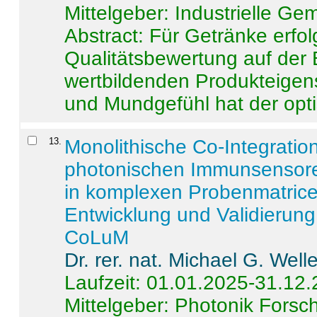
Mittelgeber: Industrielle G
Abstract:
Für Getränke erfol
Qualitätsbewertung auf der
wertbildenden Produkteige
und Mundgefühl hat der opti
13
.
Monolithische Co-Integrati
photonischen Immunsensore
in komplexen Probenmatrice
Entwicklung und Validieru
CoLuM
Dr. rer. nat. Michael G. Welle
Laufzeit: 01.01.2025-31.12
Mittelgeber: Photonik Fors