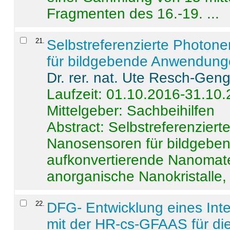
Fragmenten des 16.-19. ...
21
.
Selbstreferenzierte Photon
für bildgebende Anwendun
Dr. rer. nat. Ute Resch-Gen
Laufzeit: 01.10.2016-31.10
Mittelgeber: Sachbeihilfen
Abstract:
Selbstreferenzier
Nanosensoren für bildgeb
aufkonvertierende Nanomate
anorganische Nanokristalle, 
22
.
DFG- Entwicklung eines Int
mit der HR-cs-GFAAS für die