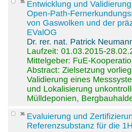
35
.
Entwicklung und Validierung 
Open-Path-Fernerkundungsm
von Gaswolken und der präz
EValOG
Dr. rer. nat. Patrick Neuman
Laufzeit: 01.03.2015-28.02
Mittelgeber: FuE-Kooperatio
Abstract:
Zielsetzung vorlie
Validierung eines Messsyst
und Lokalisierung unkontrol
Mülldeponien, Bergbauhalde
36
.
Evaluierung und Zertifizier
Referenzsubstanz für die 