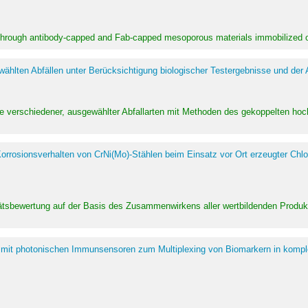
 through antibody-capped and Fab-capped mesoporous materials immobilized on
hlten Abfällen unter Berücksichtigung biologischer Testergebnisse und der
te verschiedener, ausgewählter Abfallarten mit Methoden des gekoppelten 
rrosionsverhalten von CrNi(Mo)-Stählen beim Einsatz vor Ort erzeugter Chlo
alitätsbewertung auf der Basis des Zusammenwirkens aller wertbildenden Pr
 mit photonischen Immunsensoren zum Multiplexing von Biomarkern in kompl