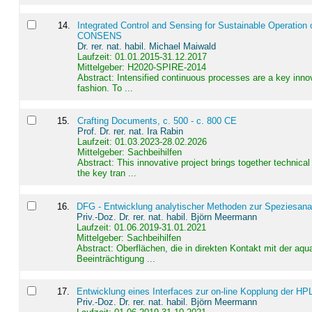
14
.
Integrated Control and Sensing for Sustainable Operation 
CONSENS
Dr. rer. nat. habil. Michael Maiwald
Laufzeit: 01.01.2015-31.12.2017
Mittelgeber: H2020-SPIRE-2014
Abstract:
Intensified continuous processes are a key innov
fashion. To ...
15
.
Crafting Documents, c. 500 - c. 800 CE
Prof. Dr. rer. nat. Ira Rabin
Laufzeit: 01.03.2023-28.02.2026
Mittelgeber: Sachbeihilfen
Abstract:
This innovative project brings together technica
the key tran ...
16
.
DFG - Entwicklung analytischer Methoden zur Speziesanal
Priv.-Doz. Dr. rer. nat. habil. Björn Meermann
Laufzeit: 01.06.2019-31.01.2021
Mittelgeber: Sachbeihilfen
Abstract:
Oberflächen, die in direkten Kontakt mit der aq
Beeinträchtigung ...
17
.
Entwicklung eines Interfaces zur on-line Kopplung der HP
Priv.-Doz. Dr. rer. nat. habil. Björn Meermann