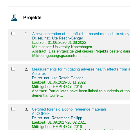
Projekte
1
.
A new generation of microfluidics-based methods to study
Dr. rer. nat. Ute Resch-Genger
Laufzeit: 01.06.2020-31.08.2022
Mittelgeber: University Kopenhagen
Abstract:
Das ehrgeizige Ziel dieses Projekts besteht dari
Mikroumgebungsgradienten in ...
2
.
Measurements for mitigating adverse health effects from a
AeroTox
Dr. rer. nat. Ute Resch-Genger
Laufzeit: 01.06.2019-30.11.2022
Mittelgeber: EMPIR Call 2018
Abstract:
Particulates have been linked to hundreds of th
dementia. Curre ...
3
.
Certified forensic alcohol reference materials
ALCOREF
Dr. rer. nat. Rosemarie Philipp
Laufzeit: 01.09.2017-28.02.2021
Mittelgeber: EMPIR Call 2016