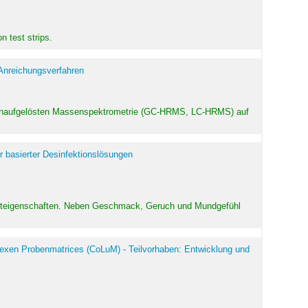
 test strips.
 Anreichungsverfahren
hochaufgelösten Massenspektrometrie (GC-HRMS, LC-HRMS) auf
r basierter Desinfektionslösungen
odukteigenschaften. Neben Geschmack, Geruch und Mundgefühl
exen Probenmatrices (CoLuM) - Teilvorhaben: Entwicklung und