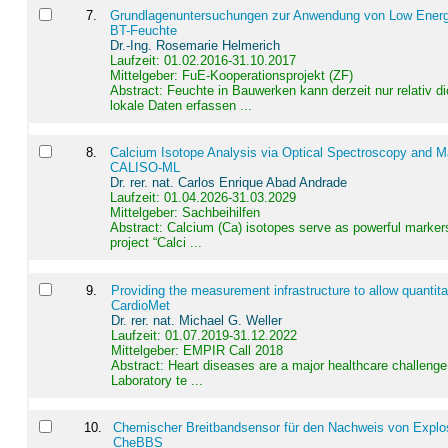
7
.
Grundlagenuntersuchungen zur Anwendung von Low Energ
BT-Feuchte
Dr.-Ing. Rosemarie Helmerich
Laufzeit: 01.02.2016-31.10.2017
Mittelgeber: FuE-Kooperationsprojekt (ZF)
Abstract:
Feuchte in Bauwerken kann derzeit nur relativ 
lokale Daten erfassen ...
8
.
Calcium Isotope Analysis via Optical Spectroscopy and M
CALISO-ML
Dr. rer. nat. Carlos Enrique Abad Andrade
Laufzeit: 01.04.2026-31.03.2029
Mittelgeber: Sachbeihilfen
Abstract:
Calcium (Ca) isotopes serve as powerful markers
project “Calci ...
9
.
Providing the measurement infrastructure to allow quantit
CardioMet
Dr. rer. nat. Michael G. Weller
Laufzeit: 01.07.2019-31.12.2022
Mittelgeber: EMPIR Call 2018
Abstract:
Heart diseases are a major healthcare challenge 
Laboratory te ...
10
.
Chemischer Breitbandsensor für den Nachweis von Explos
CheBBS