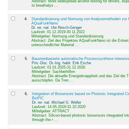
Abstract:
More widespread alcohol testing for drivers, es
to breathalys ...
4
.
Standardisierung und Normung von Analysemethoden zur Qua
AQuaFunkNano
Dr. rer. nat. Ute Resch-Genger
Laufzeit: 01.12.2019-30.11.2022
Mittelgeber: Normung und Standardisierung
Abstract:
Ziel des Projektes AQuaFunkNano ist die Entwic
unterschiedlicher Material ...
5
.
Bausteinbasierte automatische Prozesssynthese intensivi
Priv.-Doz. Dr.-Ing. habil. Erik Esche
Laufzeit: 01.01.2025-31.12.2026
Mittelgeber: Sachbeihilfen
Abstract:
Die aktuelle Energieknappheit und das Ziel die 
ausschöpfen. Da Tren ...
6
.
Integration of Biosensors based on Photonic Integrated Ci
BioPIC
Dr. rer. nat. Michael G. Weller
Laufzeit: 14.05.2019-31.10.2020
Mittelgeber: ATTRACT
Abstract:
Silicon-based photonic biosensors integrated in
through the r ...