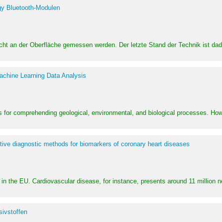
y Bluetooth-Modulen
dicht an der Oberfläche gemessen werden. Der letzte Stand der Technik ist d
achine Learning Data Analysis
 for comprehending geological, environmental, and biological processes. How
ative diagnostic methods for biomarkers of coronary heart diseases
in the EU. Cardiovascular disease, for instance, presents around 11 million n
ivstoffen