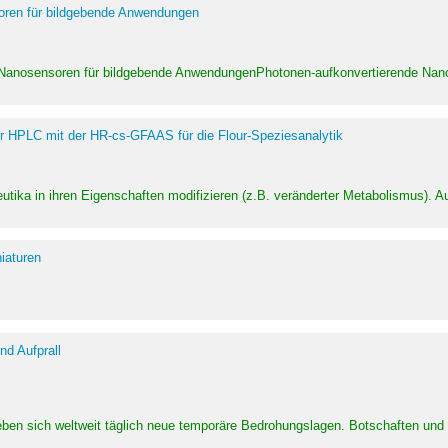
soren für bildgebende Anwendungen
 Nanosensoren für bildgebende AnwendungenPhotonen-aufkonvertierende Nanom
er HPLC mit der HR-cs-GFAAS für die Flour-Speziesanalytik
utika in ihren Eigenschaften modifizieren (z.B. veränderter Metabolismus). A
iaturen
d Aufprall
eben sich weltweit täglich neue temporäre Bedrohungslagen. Botschaften un