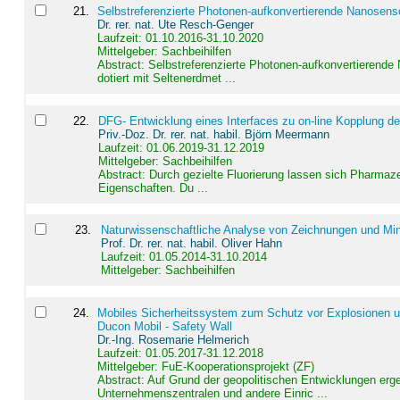
21
.
Selbstreferenzierte Photonen-aufkonvertierende Nanosen
Dr. rer. nat. Ute Resch-Genger
Laufzeit: 01.10.2016-31.10.2020
Mittelgeber: Sachbeihilfen
Abstract:
Selbstreferenzierte Photonen-aufkonvertierende
dotiert mit Seltenerdmet ...
22
.
DFG- Entwicklung eines Interfaces zu on-line Kopplung d
Priv.-Doz. Dr. rer. nat. habil. Björn Meermann
Laufzeit: 01.06.2019-31.12.2019
Mittelgeber: Sachbeihilfen
Abstract:
Durch gezielte Fluorierung lassen sich Pharmaze
Eigenschaften. Du ...
23
.
Naturwissenschaftliche Analyse von Zeichnungen und Min
Prof. Dr. rer. nat. habil. Oliver Hahn
Laufzeit: 01.05.2014-31.10.2014
Mittelgeber: Sachbeihilfen
24
.
Mobiles Sicherheitssystem zum Schutz vor Explosionen un
Ducon Mobil - Safety Wall
Dr.-Ing. Rosemarie Helmerich
Laufzeit: 01.05.2017-31.12.2018
Mittelgeber: FuE-Kooperationsprojekt (ZF)
Abstract:
Auf Grund der geopolitischen Entwicklungen erg
Unternehmenszentralen und andere Einric ...