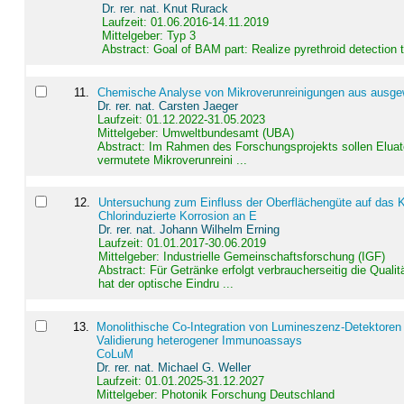
Dr. rer. nat. Knut Rurack
Laufzeit: 01.06.2016-14.11.2019
Mittelgeber: Typ 3
Abstract:
Goal of BAM part: Realize pyrethroid detection
11
.
Chemische Analyse von Mikroverunreinigungen aus ausgewä
Dr. rer. nat. Carsten Jaeger
Laufzeit: 01.12.2022-31.05.2023
Mittelgeber: Umweltbundesamt (UBA)
Abstract:
Im Rahmen des Forschungsprojekts sollen Elua
vermutete Mikroverunreini ...
12
.
Untersuchung zum Einfluss der Oberflächengüte auf das Ko
Chlorinduzierte Korrosion an E
Dr. rer. nat. Johann Wilhelm Erning
Laufzeit: 01.01.2017-30.06.2019
Mittelgeber: Industrielle Gemeinschaftsforschung (IGF)
Abstract:
Für Getränke erfolgt verbraucherseitig die Qu
hat der optische Eindru ...
13
.
Monolithische Co-Integration von Lumineszenz-Detektoren
Validierung heterogener Immunoassays
CoLuM
Dr. rer. nat. Michael G. Weller
Laufzeit: 01.01.2025-31.12.2027
Mittelgeber: Photonik Forschung Deutschland