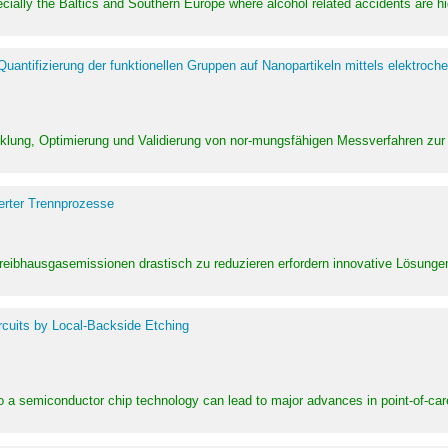
pecially the Baltics and Southern Europe where alcohol related accidents are 
ntifizierung der funktionellen Gruppen auf Nanopartikeln mittels elektroche
klung, Optimierung und Validierung von nor-mungsfähigen Messverfahren zur
erter Trennprozesse
Treibhausgasemissionen drastisch zu reduzieren erfordern innovative Lösungen,
rcuits by Local-Backside Etching
to a semiconductor chip technology can lead to major advances in point-of-car