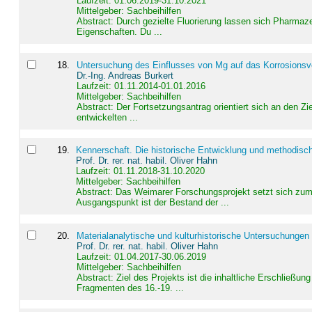
Laufzeit: 01.06.2019-31.10.2021
Mittelgeber: Sachbeihilfen
Abstract:
Durch gezielte Fluorierung lassen sich Pharmaze
Eigenschaften. Du ...
18
.
Untersuchung des Einflusses von Mg auf das Korrosionsver
Dr.-Ing. Andreas Burkert
Laufzeit: 01.11.2014-01.01.2016
Mittelgeber: Sachbeihilfen
Abstract:
Der Fortsetzungsantrag orientiert sich an den Z
entwickelten ...
19
.
Kennerschaft. Die historische Entwicklung und methodisc
Prof. Dr. rer. nat. habil. Oliver Hahn
Laufzeit: 01.11.2018-31.10.2020
Mittelgeber: Sachbeihilfen
Abstract:
Das Weimarer Forschungsprojekt setzt sich zum 
Ausgangspunkt ist der Bestand der ...
20
.
Materialanalytische und kulturhistorische Untersuchungen 
Prof. Dr. rer. nat. habil. Oliver Hahn
Laufzeit: 01.04.2017-30.06.2019
Mittelgeber: Sachbeihilfen
Abstract:
Ziel des Projekts ist die inhaltliche Erschließ
Fragmenten des 16.-19. ...