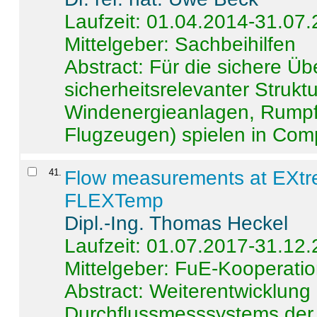
Laufzeit: 01.04.2014-31.07
Mittelgeber: Sachbeihilfen
Abstract:
Für die sichere Ü
sicherheitsrelevanter Strukt
Windenergieanlagen, Rumpf-
Flugzeugen) spielen in Compo
41
.
Flow measurements at EXtr
FLEXTemp
Dipl.-Ing. Thomas Heckel
Laufzeit: 01.07.2017-31.12
Mittelgeber: FuE-Kooperatio
Abstract:
Weiterentwicklun
Durchflussmesssystems der 