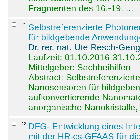
Fragmenten des 16.-19. ...
21
.
Selbstreferenzierte Photon
für bildgebende Anwendun
Dr. rer. nat. Ute Resch-Gen
Laufzeit: 01.10.2016-31.10
Mittelgeber: Sachbeihilfen
Abstract:
Selbstreferenzier
Nanosensoren für bildgeb
aufkonvertierende Nanomate
anorganische Nanokristalle, 
22
.
DFG- Entwicklung eines Int
mit der HR-cs-GFAAS für die