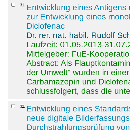
31
.
Entwicklung eines Antigens
zur Entwicklung eines monok
Diclofenac
Dr. rer. nat. habil. Rudolf S
Laufzeit: 01.05.2013-31.07
Mittelgeber: FuE-Kooperatio
Abstract:
Als Flauptkontamin
der Umwelt" wurden in ein
Carbamazepin und Diclofena
schlussfolgert, dass die unter
32
.
Entwicklung eines Standards
neue digitale Bilderfassungs
Durchstrahlungsprüfung vo