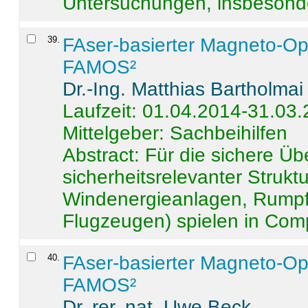
Untersuchungen, insbesonde
39
.
FAser-basierter Magneto-Op
FAMOS²
Dr.-Ing. Matthias Bartholmai
Laufzeit: 01.04.2014-31.03
Mittelgeber: Sachbeihilfen
Abstract:
Für die sichere Ü
sicherheitsrelevanter Strukt
Windenergieanlagen, Rumpf-
Flugzeugen) spielen in Compo
40
.
FAser-basierter Magneto-Op
FAMOS²
Dr. rer. nat. Uwe Beck