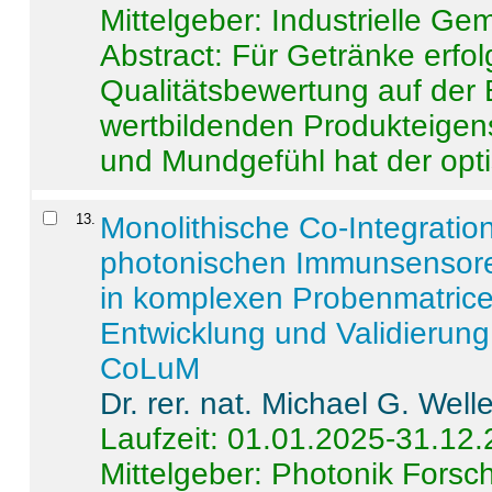
Mittelgeber: Industrielle G
Abstract:
Für Getränke erfol
Qualitätsbewertung auf der
wertbildenden Produkteige
und Mundgefühl hat der opti
13
.
Monolithische Co-Integrati
photonischen Immunsensore
in komplexen Probenmatrice
Entwicklung und Validieru
CoLuM
Dr. rer. nat. Michael G. Welle
Laufzeit: 01.01.2025-31.12
Mittelgeber: Photonik Fors