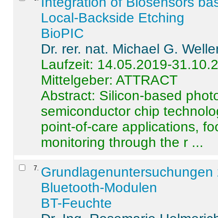
Integration of Biosensors ba
Local-Backside Etching
BioPIC
Dr. rer. nat. Michael G. Welle
Laufzeit: 14.05.2019-31.10.
Mittelgeber: ATTRACT
Abstract:
Silicon-based photo
semiconductor chip technolo
point-of-care applications, f
monitoring through the r ...
7
.
Grundlagenuntersuchungen 
Bluetooth-Modulen
BT-Feuchte