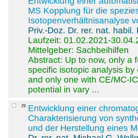
Entwicklung einer automatisi
MS Kopplung für die spezies
Isotopenverhältnisanalyse 
Priv.-Doz. Dr. rer. nat. habi
Laufzeit: 01.02.2021-30.04
Mittelgeber: Sachbeihilfen
Abstract:
Up to now, only a 
specific isotopic analysis 
and only one with CE/MC-ICP
potential in vary ...
29
.
Entwicklung einer chromat
Charakterisierung von synt
und der Herstellung eines M
Dr. rer. nat. Michael G. Welle