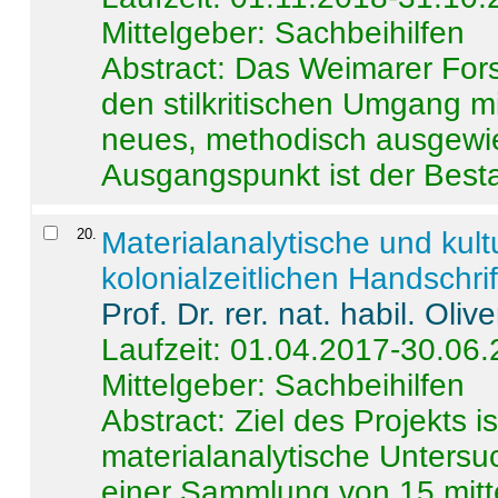
Mittelgeber: Sachbeihilfen
Abstract:
Das Weimarer Forsc
den stilkritischen Umgang m
neues, methodisch ausgewi
Ausgangspunkt ist der Besta
20
.
Materialanalytische und kul
kolonialzeitlichen Handschri
Prof. Dr. rer. nat. habil. Oli
Laufzeit: 01.04.2017-30.06
Mittelgeber: Sachbeihilfen
Abstract:
Ziel des Projekts i
materialanalytische Unters
einer Sammlung von 15 mitt