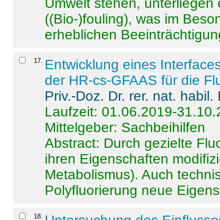
Umwelt stehen, unterliege
((Bio-)fouling), was im Beson
erheblichen Beeinträchtigung
17
.
Entwicklung eines Interface
der HR-cs-GFAAS für die Flu
Priv.-Doz. Dr. rer. nat. habi
Laufzeit: 01.06.2019-31.10
Mittelgeber: Sachbeihilfen
Abstract:
Durch gezielte Flu
ihren Eigenschaften modifizi
Metabolismus). Auch techni
Polyfluorierung neue Eigensc
18
.