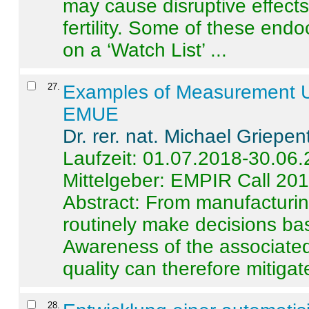
may cause disruptive effects
fertility. Some of these end
on a ‘Watch List’ ...
27
.
Examples of Measurement Un
EMUE
Dr. rer. nat. Michael Griepen
Laufzeit: 01.07.2018-30.06
Mittelgeber: EMPIR Call 20
Abstract:
From manufacturing
routinely make decisions b
Awareness of the associated
quality can therefore mitigate 
28
.