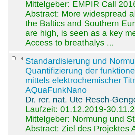
Mittelgeber: EMPIR Call 201
Abstract:
More widespread alc
the Baltics and Southern Eur
are high, is seen as a key m
Access to breathalys ...
4
.
Standardisierung und Norm
Quantifizierung der funktion
mittels elektrochemischer Ti
AQuaFunkNano
Dr. rer. nat. Ute Resch-Geng
Laufzeit: 01.12.2019-30.11.
Mittelgeber: Normung und St
Abstract:
Ziel des Projektes