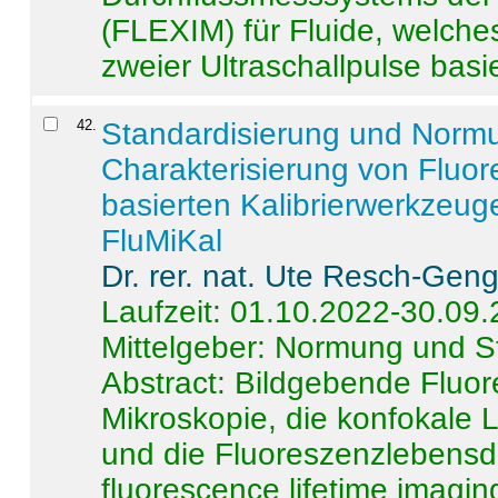
(FLEXIM) für Fluide, welche
zweier Ultraschallpulse basie
42
.
Standardisierung und Norm
Charakterisierung von Fluo
basierten Kalibrierwerkzeug
FluMiKal
Dr. rer. nat. Ute Resch-Gen
Laufzeit: 01.10.2022-30.09
Mittelgeber: Normung und S
Abstract:
Bildgebende Fluore
Mikroskopie, die konfokale
und die Fluoreszenzlebensd
fluorescence lifetime imaging