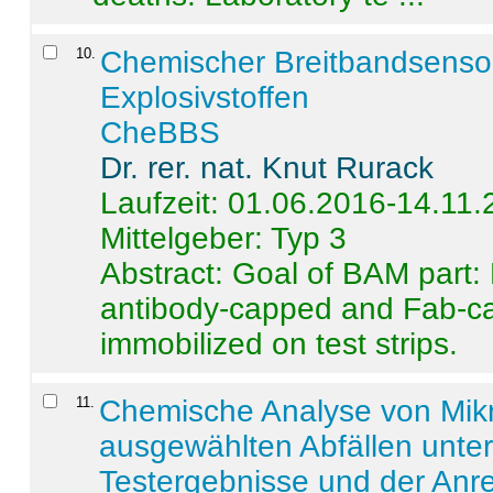
10
.
Chemischer Breitbandsenso
Explosivstoffen
CheBBS
Dr. rer. nat. Knut Rurack
Laufzeit: 01.06.2016-14.11
Mittelgeber: Typ 3
Abstract:
Goal of BAM part: 
antibody-capped and Fab-c
immobilized on test strips.
11
.
Chemische Analyse von Mik
ausgewählten Abfällen unter
Testergebnisse und der Anr