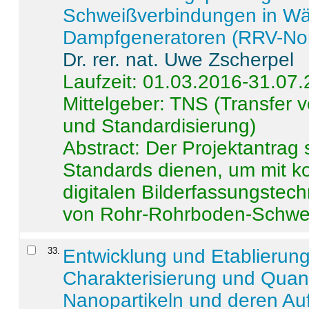
Schweißverbindungen in W
Dampfgeneratoren (RRV-No
Dr. rer. nat. Uwe Zscherpel
Laufzeit: 01.03.2016-31.07
Mittelgeber: TNS (Transfer
und Standardisierung)
Abstract:
Der Projektantrag 
Standards dienen, um mit k
digitalen Bilderfassungstec
von Rohr-Rohrboden-Schwei
33
.
Entwicklung und Etablierun
Charakterisierung und Quant
Nanopartikeln und deren Au