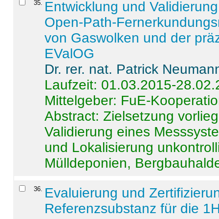
35
.
Entwicklung und Validierung 
Open-Path-Fernerkundungsm
von Gaswolken und der präz
EValOG
Dr. rer. nat. Patrick Neuman
Laufzeit: 01.03.2015-28.02
Mittelgeber: FuE-Kooperatio
Abstract:
Zielsetzung vorlie
Validierung eines Messsyst
und Lokalisierung unkontrol
Mülldeponien, Bergbauhalde
36
.
Evaluierung und Zertifizier
Referenzsubstanz für die 