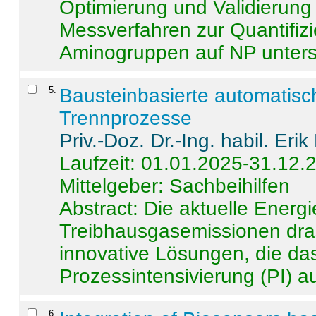
Optimierung und Validierun
Messverfahren zur Quantifiz
Aminogruppen auf NP untersch
5
.
Bausteinbasierte automatisc
Trennprozesse
Priv.-Doz. Dr.-Ing. habil. Eri
Laufzeit: 01.01.2025-31.12.
Mittelgeber: Sachbeihilfen
Abstract:
Die aktuelle Energi
Treibhausgasemissionen dras
innovative Lösungen, die das
Prozessintensivierung (PI) a
6
.