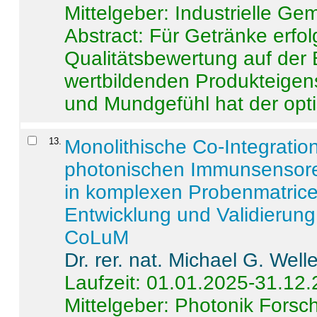
Mittelgeber: Industrielle G
Abstract:
Für Getränke erfol
Qualitätsbewertung auf der
wertbildenden Produkteige
und Mundgefühl hat der opti
13
.
Monolithische Co-Integrati
photonischen Immunsensore
in komplexen Probenmatrice
Entwicklung und Validieru
CoLuM
Dr. rer. nat. Michael G. Welle
Laufzeit: 01.01.2025-31.12
Mittelgeber: Photonik Fors