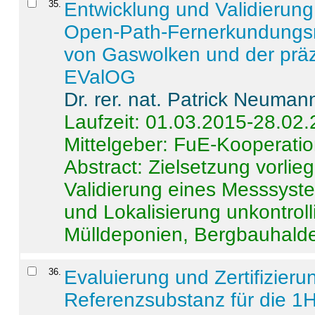
35
.
Entwicklung und Validierung 
Open-Path-Fernerkundungsm
von Gaswolken und der präz
EValOG
Dr. rer. nat. Patrick Neuman
Laufzeit: 01.03.2015-28.02
Mittelgeber: FuE-Kooperatio
Abstract:
Zielsetzung vorlie
Validierung eines Messsyst
und Lokalisierung unkontrol
Mülldeponien, Bergbauhalde
36
.
Evaluierung und Zertifizier
Referenzsubstanz für die 