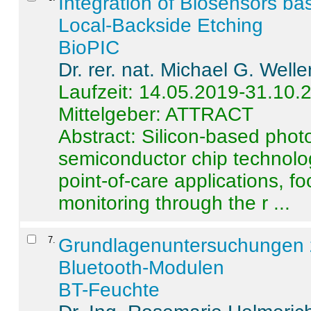
Integration of Biosensors ba
Local-Backside Etching
BioPIC
Dr. rer. nat. Michael G. Welle
Laufzeit: 14.05.2019-31.10.
Mittelgeber: ATTRACT
Abstract:
Silicon-based photo
semiconductor chip technolo
point-of-care applications, f
monitoring through the r ...
7
.
Grundlagenuntersuchungen 
Bluetooth-Modulen
BT-Feuchte