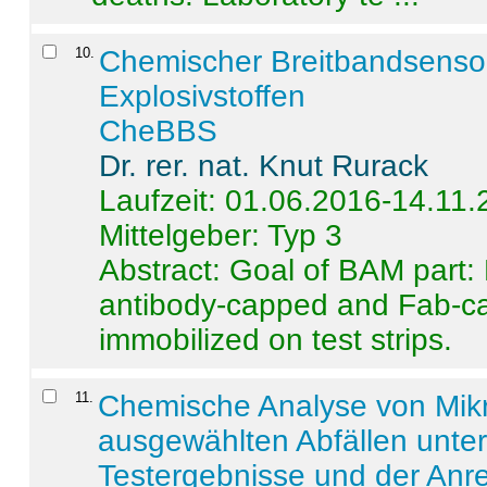
10
.
Chemischer Breitbandsenso
Explosivstoffen
CheBBS
Dr. rer. nat. Knut Rurack
Laufzeit: 01.06.2016-14.11
Mittelgeber: Typ 3
Abstract:
Goal of BAM part: 
antibody-capped and Fab-c
immobilized on test strips.
11
.
Chemische Analyse von Mik
ausgewählten Abfällen unter
Testergebnisse und der Anr