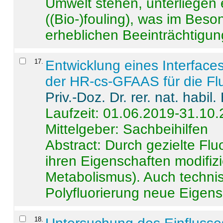
Umwelt stehen, unterliege
((Bio-)fouling), was im Beson
erheblichen Beeinträchtigung
17
.
Entwicklung eines Interface
der HR-cs-GFAAS für die Flu
Priv.-Doz. Dr. rer. nat. habi
Laufzeit: 01.06.2019-31.10
Mittelgeber: Sachbeihilfen
Abstract:
Durch gezielte Flu
ihren Eigenschaften modifizi
Metabolismus). Auch techni
Polyfluorierung neue Eigensc
18
.