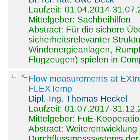
Laufzeit: 01.04.2014-31.07
Mittelgeber: Sachbeihilfen
Abstract:
Für die sichere Ü
sicherheitsrelevanter Strukt
Windenergieanlagen, Rumpf-
Flugzeugen) spielen in Compo
41
.
Flow measurements at EXtr
FLEXTemp
Dipl.-Ing. Thomas Heckel
Laufzeit: 01.07.2017-31.12
Mittelgeber: FuE-Kooperatio
Abstract:
Weiterentwicklun
Durchflussmesssystems der 