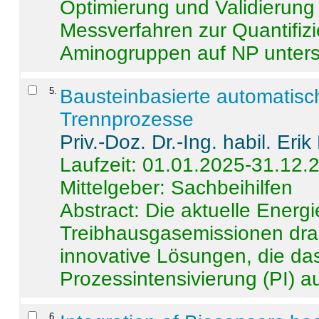
Optimierung und Validierun
Messverfahren zur Quantifiz
Aminogruppen auf NP untersch
5
.
Bausteinbasierte automatisc
Trennprozesse
Priv.-Doz. Dr.-Ing. habil. Eri
Laufzeit: 01.01.2025-31.12.
Mittelgeber: Sachbeihilfen
Abstract:
Die aktuelle Energi
Treibhausgasemissionen dras
innovative Lösungen, die das
Prozessintensivierung (PI) a
6
.