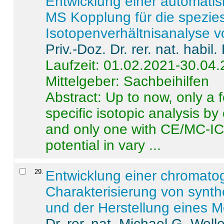
Entwicklung einer automatisi
MS Kopplung für die spezies
Isotopenverhältnisanalyse 
Priv.-Doz. Dr. rer. nat. habi
Laufzeit: 01.02.2021-30.04
Mittelgeber: Sachbeihilfen
Abstract:
Up to now, only a 
specific isotopic analysis 
and only one with CE/MC-ICP
potential in vary ...
29
.
Entwicklung einer chromat
Charakterisierung von synt
und der Herstellung eines M
Dr. rer. nat. Michael G. Welle