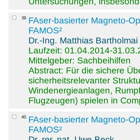
Untersuchungen, insbesonde
39
.
FAser-basierter Magneto-Op
FAMOS²
Dr.-Ing. Matthias Bartholmai
Laufzeit: 01.04.2014-31.03
Mittelgeber: Sachbeihilfen
Abstract:
Für die sichere Ü
sicherheitsrelevanter Strukt
Windenergieanlagen, Rumpf-
Flugzeugen) spielen in Compo
40
.
FAser-basierter Magneto-Op
FAMOS²
Dr. rer. nat. Uwe Beck