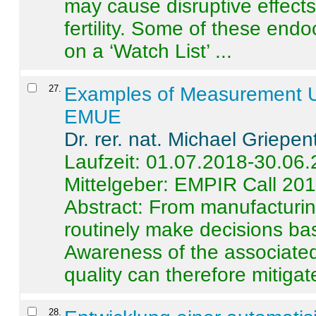
may cause disruptive effects
fertility. Some of these end
on a ‘Watch List’ ...
27
.
Examples of Measurement Un
EMUE
Dr. rer. nat. Michael Griepen
Laufzeit: 01.07.2018-30.06
Mittelgeber: EMPIR Call 20
Abstract:
From manufacturing
routinely make decisions b
Awareness of the associated
quality can therefore mitigate 
28
.