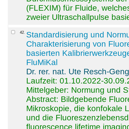
(FLEXIM) für Fluide, welche
zweier Ultraschallpulse basie
42
.
Standardisierung und Norm
Charakterisierung von Fluo
basierten Kalibrierwerkzeug
FluMiKal
Dr. rer. nat. Ute Resch-Gen
Laufzeit: 01.10.2022-30.09
Mittelgeber: Normung und S
Abstract:
Bildgebende Fluore
Mikroskopie, die konfokale
und die Fluoreszenzlebensd
fluorescence lifetime imaging