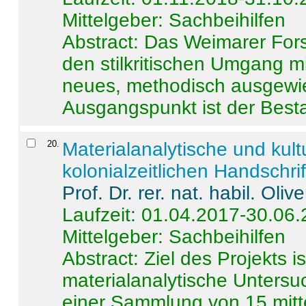
Mittelgeber: Sachbeihilfen
Abstract:
Das Weimarer Forsc
den stilkritischen Umgang m
neues, methodisch ausgewi
Ausgangspunkt ist der Besta
20
.
Materialanalytische und kul
kolonialzeitlichen Handschri
Prof. Dr. rer. nat. habil. Oli
Laufzeit: 01.04.2017-30.06
Mittelgeber: Sachbeihilfen
Abstract:
Ziel des Projekts i
materialanalytische Unters
einer Sammlung von 15 mitt