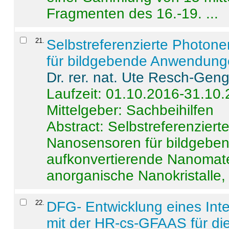
Fragmenten des 16.-19. ...
21
.
Selbstreferenzierte Photon
für bildgebende Anwendun
Dr. rer. nat. Ute Resch-Gen
Laufzeit: 01.10.2016-31.10
Mittelgeber: Sachbeihilfen
Abstract:
Selbstreferenzier
Nanosensoren für bildgeb
aufkonvertierende Nanomate
anorganische Nanokristalle, 
22
.
DFG- Entwicklung eines Int
mit der HR-cs-GFAAS für die