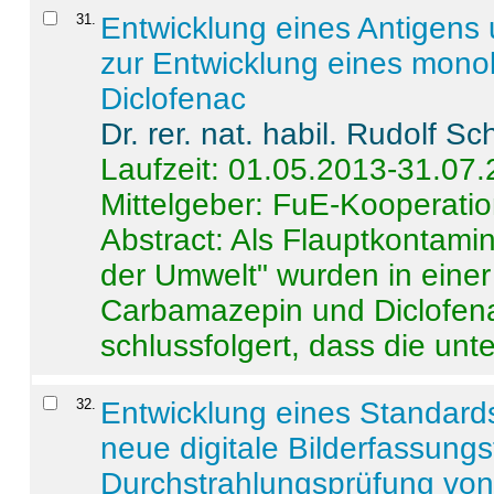
31
.
Entwicklung eines Antigens
zur Entwicklung eines monok
Diclofenac
Dr. rer. nat. habil. Rudolf S
Laufzeit: 01.05.2013-31.07
Mittelgeber: FuE-Kooperatio
Abstract:
Als Flauptkontamin
der Umwelt" wurden in ein
Carbamazepin und Diclofena
schlussfolgert, dass die unter
32
.
Entwicklung eines Standards
neue digitale Bilderfassungs
Durchstrahlungsprüfung vo