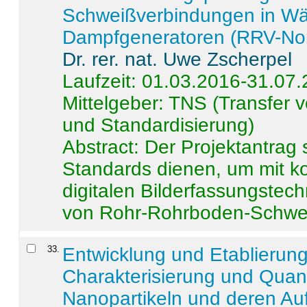
Schweißverbindungen in W
Dampfgeneratoren (RRV-No
Dr. rer. nat. Uwe Zscherpel
Laufzeit: 01.03.2016-31.07
Mittelgeber: TNS (Transfer
und Standardisierung)
Abstract:
Der Projektantrag 
Standards dienen, um mit k
digitalen Bilderfassungstec
von Rohr-Rohrboden-Schwei
33
.
Entwicklung und Etablierun
Charakterisierung und Quant
Nanopartikeln und deren Au