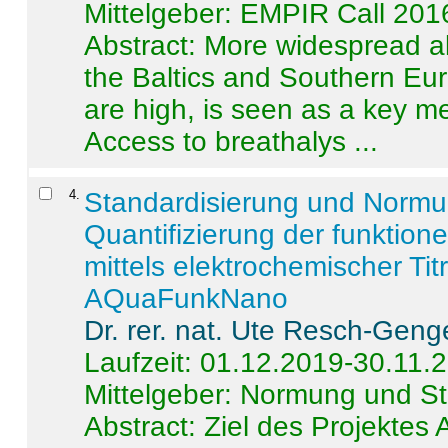
Mittelgeber: EMPIR Call 201
Abstract:
More widespread alc
the Baltics and Southern Eur
are high, is seen as a key m
Access to breathalys ...
4
.
Standardisierung und Norm
Quantifizierung der funktion
mittels elektrochemischer Ti
AQuaFunkNano
Dr. rer. nat. Ute Resch-Geng
Laufzeit: 01.12.2019-30.11.
Mittelgeber: Normung und St
Abstract:
Ziel des Projektes