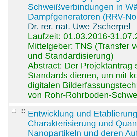
Schweißverbindungen in W
Dampfgeneratoren (RRV-No
Dr. rer. nat. Uwe Zscherpel
Laufzeit: 01.03.2016-31.07
Mittelgeber: TNS (Transfer
und Standardisierung)
Abstract:
Der Projektantrag 
Standards dienen, um mit k
digitalen Bilderfassungstec
von Rohr-Rohrboden-Schwei
33
.
Entwicklung und Etablierun
Charakterisierung und Quant
Nanopartikeln und deren Au