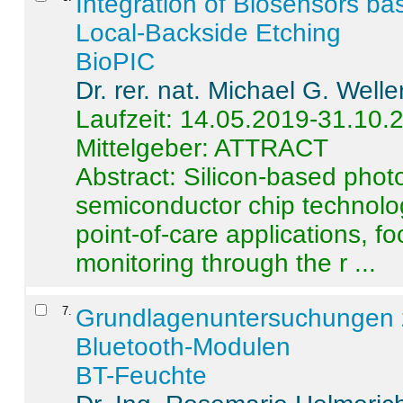
Integration of Biosensors ba
Local-Backside Etching
BioPIC
Dr. rer. nat. Michael G. Welle
Laufzeit: 14.05.2019-31.10.
Mittelgeber: ATTRACT
Abstract:
Silicon-based photo
semiconductor chip technolo
point-of-care applications, f
monitoring through the r ...
7
.
Grundlagenuntersuchungen 
Bluetooth-Modulen
BT-Feuchte