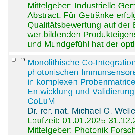
Mittelgeber: Industrielle G
Abstract:
Für Getränke erfol
Qualitätsbewertung auf der
wertbildenden Produkteige
und Mundgefühl hat der opti
13
.
Monolithische Co-Integrati
photonischen Immunsensore
in komplexen Probenmatrice
Entwicklung und Validieru
CoLuM
Dr. rer. nat. Michael G. Welle
Laufzeit: 01.01.2025-31.12
Mittelgeber: Photonik Fors