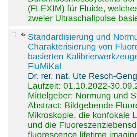
(FLEXIM) für Fluide, welche
zweier Ultraschallpulse basie
42
.
Standardisierung und Norm
Charakterisierung von Fluo
basierten Kalibrierwerkzeug
FluMiKal
Dr. rer. nat. Ute Resch-Gen
Laufzeit: 01.10.2022-30.09
Mittelgeber: Normung und S
Abstract:
Bildgebende Fluore
Mikroskopie, die konfokale
und die Fluoreszenzlebensd
fluorescence lifetime imaging