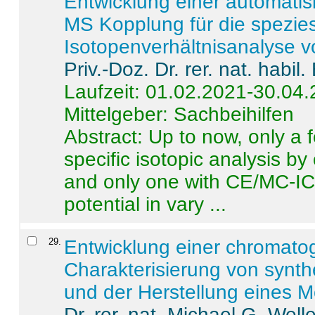
Entwicklung einer automatisi
MS Kopplung für die spezies
Isotopenverhältnisanalyse 
Priv.-Doz. Dr. rer. nat. habi
Laufzeit: 01.02.2021-30.04
Mittelgeber: Sachbeihilfen
Abstract:
Up to now, only a 
specific isotopic analysis 
and only one with CE/MC-ICP
potential in vary ...
29
.
Entwicklung einer chromat
Charakterisierung von synt
und der Herstellung eines M
Dr. rer. nat. Michael G. Welle