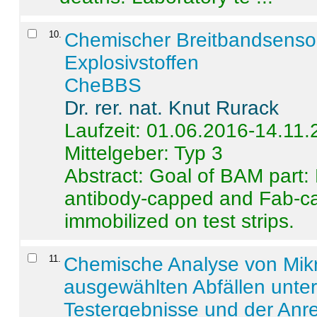
10
.
Chemischer Breitbandsenso
Explosivstoffen
CheBBS
Dr. rer. nat. Knut Rurack
Laufzeit: 01.06.2016-14.11
Mittelgeber: Typ 3
Abstract:
Goal of BAM part: 
antibody-capped and Fab-c
immobilized on test strips.
11
.
Chemische Analyse von Mik
ausgewählten Abfällen unter
Testergebnisse und der Anr