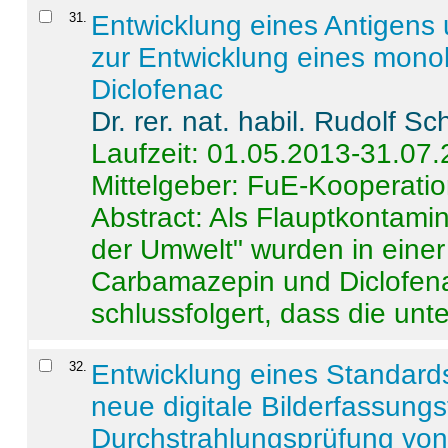
31
.
Entwicklung eines Antigens
zur Entwicklung eines monok
Diclofenac
Dr. rer. nat. habil. Rudolf S
Laufzeit: 01.05.2013-31.07
Mittelgeber: FuE-Kooperatio
Abstract:
Als Flauptkontamin
der Umwelt" wurden in ein
Carbamazepin und Diclofena
schlussfolgert, dass die unter
32
.
Entwicklung eines Standards
neue digitale Bilderfassungs
Durchstrahlungsprüfung vo