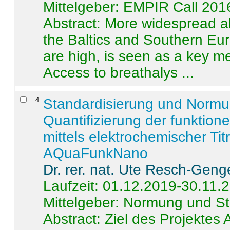
Mittelgeber: EMPIR Call 201
Abstract:
More widespread alc
the Baltics and Southern Eur
are high, is seen as a key m
Access to breathalys ...
4
.
Standardisierung und Norm
Quantifizierung der funktion
mittels elektrochemischer Ti
AQuaFunkNano
Dr. rer. nat. Ute Resch-Geng
Laufzeit: 01.12.2019-30.11.
Mittelgeber: Normung und St
Abstract:
Ziel des Projektes