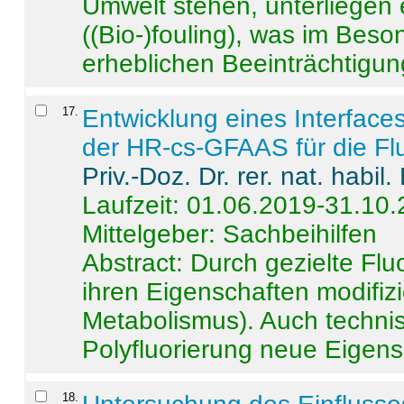
Umwelt stehen, unterliege
((Bio-)fouling), was im Beson
erheblichen Beeinträchtigung
17
.
Entwicklung eines Interface
der HR-cs-GFAAS für die Flu
Priv.-Doz. Dr. rer. nat. habi
Laufzeit: 01.06.2019-31.10
Mittelgeber: Sachbeihilfen
Abstract:
Durch gezielte Flu
ihren Eigenschaften modifizi
Metabolismus). Auch techni
Polyfluorierung neue Eigensc
18
.