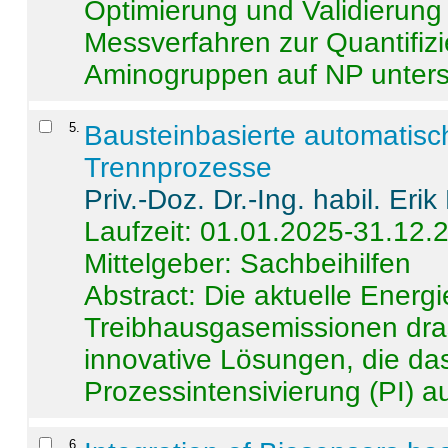
Optimierung und Validierun
Messverfahren zur Quantifiz
Aminogruppen auf NP untersch
5
.
Bausteinbasierte automatisc
Trennprozesse
Priv.-Doz. Dr.-Ing. habil. Eri
Laufzeit: 01.01.2025-31.12.
Mittelgeber: Sachbeihilfen
Abstract:
Die aktuelle Energi
Treibhausgasemissionen dras
innovative Lösungen, die das
Prozessintensivierung (PI) a
6
.