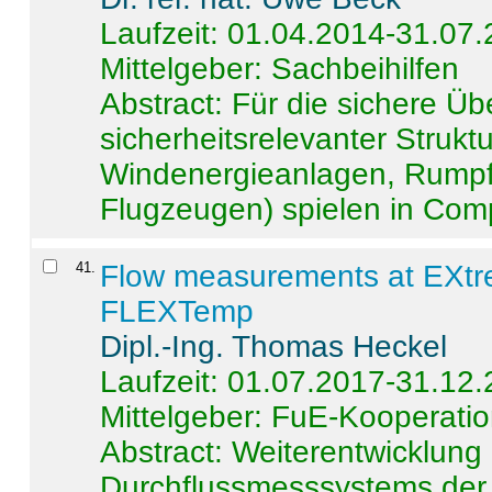
Laufzeit: 01.04.2014-31.07
Mittelgeber: Sachbeihilfen
Abstract:
Für die sichere Ü
sicherheitsrelevanter Strukt
Windenergieanlagen, Rumpf-
Flugzeugen) spielen in Compo
41
.
Flow measurements at EXtr
FLEXTemp
Dipl.-Ing. Thomas Heckel
Laufzeit: 01.07.2017-31.12
Mittelgeber: FuE-Kooperatio
Abstract:
Weiterentwicklun
Durchflussmesssystems der 