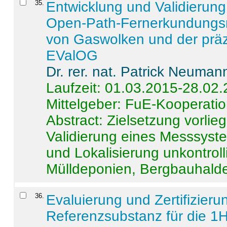
35
.
Entwicklung und Validierung 
Open-Path-Fernerkundungsm
von Gaswolken und der präz
EValOG
Dr. rer. nat. Patrick Neuman
Laufzeit: 01.03.2015-28.02
Mittelgeber: FuE-Kooperatio
Abstract:
Zielsetzung vorlie
Validierung eines Messsyst
und Lokalisierung unkontrol
Mülldeponien, Bergbauhalde
36
.
Evaluierung und Zertifizier
Referenzsubstanz für die 