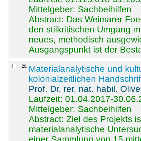
Mittelgeber: Sachbeihilfen
Abstract:
Das Weimarer Forsc
den stilkritischen Umgang m
neues, methodisch ausgewi
Ausgangspunkt ist der Besta
20
.
Materialanalytische und kul
kolonialzeitlichen Handschri
Prof. Dr. rer. nat. habil. Oli
Laufzeit: 01.04.2017-30.06
Mittelgeber: Sachbeihilfen
Abstract:
Ziel des Projekts i
materialanalytische Unters
einer Sammlung von 15 mitt