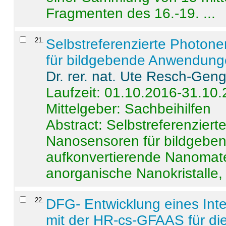
Fragmenten des 16.-19. ...
21
.
Selbstreferenzierte Photon
für bildgebende Anwendun
Dr. rer. nat. Ute Resch-Gen
Laufzeit: 01.10.2016-31.10
Mittelgeber: Sachbeihilfen
Abstract:
Selbstreferenzier
Nanosensoren für bildgeb
aufkonvertierende Nanomate
anorganische Nanokristalle, 
22
.
DFG- Entwicklung eines Int
mit der HR-cs-GFAAS für die