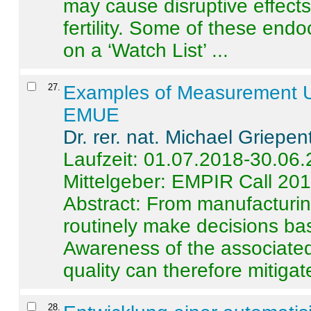
may cause disruptive effects
fertility. Some of these end
on a ‘Watch List’ ...
27
.
Examples of Measurement Un
EMUE
Dr. rer. nat. Michael Griepen
Laufzeit: 01.07.2018-30.06
Mittelgeber: EMPIR Call 20
Abstract:
From manufacturing
routinely make decisions b
Awareness of the associated
quality can therefore mitigate 
28
.