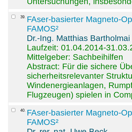
Untersuchungen, insbesonde
39
.
FAser-basierter Magneto-Op
FAMOS²
Dr.-Ing. Matthias Bartholmai
Laufzeit: 01.04.2014-31.03
Mittelgeber: Sachbeihilfen
Abstract:
Für die sichere Ü
sicherheitsrelevanter Strukt
Windenergieanlagen, Rumpf-
Flugzeugen) spielen in Compo
40
.
FAser-basierter Magneto-Op
FAMOS²
Dr. rer. nat. Uwe Beck