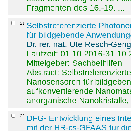
Fragmenten des 16.-19. ...
21
.
Selbstreferenzierte Photon
für bildgebende Anwendun
Dr. rer. nat. Ute Resch-Gen
Laufzeit: 01.10.2016-31.10
Mittelgeber: Sachbeihilfen
Abstract:
Selbstreferenzier
Nanosensoren für bildgeb
aufkonvertierende Nanomate
anorganische Nanokristalle, 
22
.
DFG- Entwicklung eines Int
mit der HR-cs-GFAAS für die