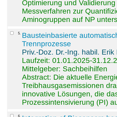
Optimierung und Validierun
Messverfahren zur Quantifiz
Aminogruppen auf NP untersch
5
.
Bausteinbasierte automatisc
Trennprozesse
Priv.-Doz. Dr.-Ing. habil. Eri
Laufzeit: 01.01.2025-31.12.
Mittelgeber: Sachbeihilfen
Abstract:
Die aktuelle Energi
Treibhausgasemissionen dras
innovative Lösungen, die das
Prozessintensivierung (PI) a
6
.