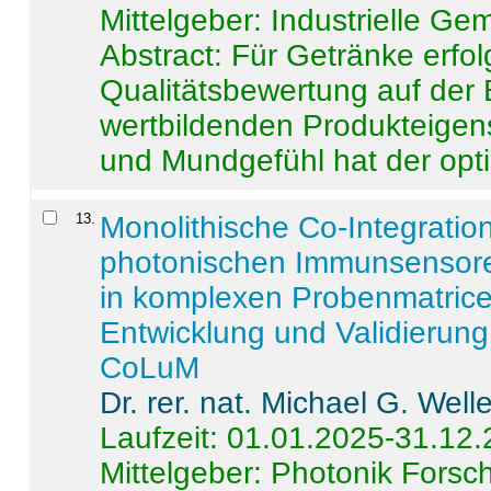
Mittelgeber: Industrielle G
Abstract:
Für Getränke erfol
Qualitätsbewertung auf der
wertbildenden Produkteige
und Mundgefühl hat der opti
13
.
Monolithische Co-Integrati
photonischen Immunsensore
in komplexen Probenmatrice
Entwicklung und Validieru
CoLuM
Dr. rer. nat. Michael G. Welle
Laufzeit: 01.01.2025-31.12
Mittelgeber: Photonik Fors