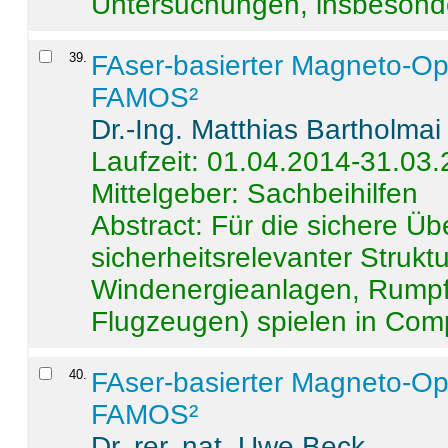
Untersuchungen, insbesonde
39
.
FAser-basierter Magneto-Op
FAMOS²
Dr.-Ing. Matthias Bartholmai
Laufzeit: 01.04.2014-31.03
Mittelgeber: Sachbeihilfen
Abstract:
Für die sichere Ü
sicherheitsrelevanter Strukt
Windenergieanlagen, Rumpf-
Flugzeugen) spielen in Compo
40
.
FAser-basierter Magneto-Op
FAMOS²
Dr. rer. nat. Uwe Beck