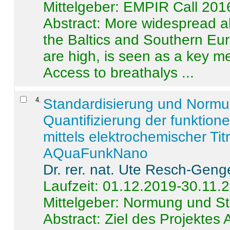
Mittelgeber: EMPIR Call 201
Abstract:
More widespread alc
the Baltics and Southern Eur
are high, is seen as a key m
Access to breathalys ...
4
.
Standardisierung und Norm
Quantifizierung der funktion
mittels elektrochemischer Ti
AQuaFunkNano
Dr. rer. nat. Ute Resch-Geng
Laufzeit: 01.12.2019-30.11.
Mittelgeber: Normung und St
Abstract:
Ziel des Projektes