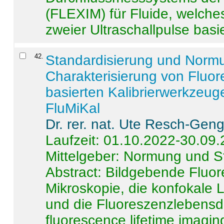
(FLEXIM) für Fluide, welche
zweier Ultraschallpulse basie
42
.
Standardisierung und Norm
Charakterisierung von Fluo
basierten Kalibrierwerkzeug
FluMiKal
Dr. rer. nat. Ute Resch-Gen
Laufzeit: 01.10.2022-30.09
Mittelgeber: Normung und S
Abstract:
Bildgebende Fluore
Mikroskopie, die konfokale
und die Fluoreszenzlebensd
fluorescence lifetime imaging