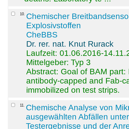
10
.
Chemischer Breitbandsenso
Explosivstoffen
CheBBS
Dr. rer. nat. Knut Rurack
Laufzeit: 01.06.2016-14.11
Mittelgeber: Typ 3
Abstract:
Goal of BAM part: 
antibody-capped and Fab-c
immobilized on test strips.
11
.
Chemische Analyse von Mik
ausgewählten Abfällen unter
Testergebnisse und der Anr