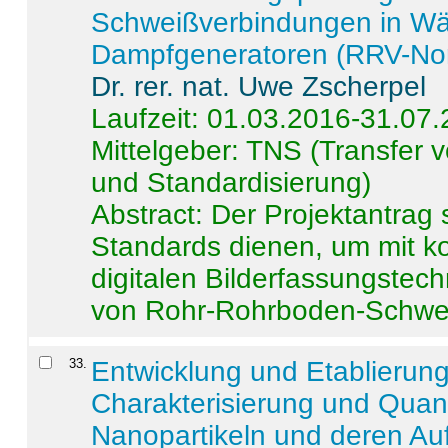
Schweißverbindungen in W
Dampfgeneratoren (RRV-No
Dr. rer. nat. Uwe Zscherpel
Laufzeit: 01.03.2016-31.07
Mittelgeber: TNS (Transfer
und Standardisierung)
Abstract:
Der Projektantrag 
Standards dienen, um mit k
digitalen Bilderfassungstec
von Rohr-Rohrboden-Schwei
33
.
Entwicklung und Etablierun
Charakterisierung und Quant
Nanopartikeln und deren Au