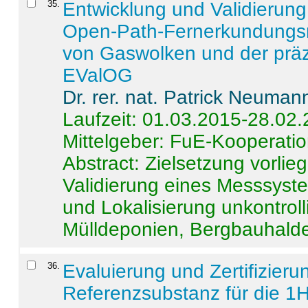
35
.
Entwicklung und Validierung 
Open-Path-Fernerkundungsm
von Gaswolken und der präz
EValOG
Dr. rer. nat. Patrick Neuman
Laufzeit: 01.03.2015-28.02
Mittelgeber: FuE-Kooperatio
Abstract:
Zielsetzung vorlie
Validierung eines Messsyst
und Lokalisierung unkontrol
Mülldeponien, Bergbauhalde
36
.
Evaluierung und Zertifizier
Referenzsubstanz für die 