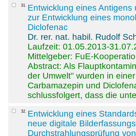
31
.
Entwicklung eines Antigens
zur Entwicklung eines monok
Diclofenac
Dr. rer. nat. habil. Rudolf S
Laufzeit: 01.05.2013-31.07
Mittelgeber: FuE-Kooperatio
Abstract:
Als Flauptkontamin
der Umwelt" wurden in ein
Carbamazepin und Diclofena
schlussfolgert, dass die unter
32
.
Entwicklung eines Standards
neue digitale Bilderfassungs
Durchstrahlungsprüfung vo