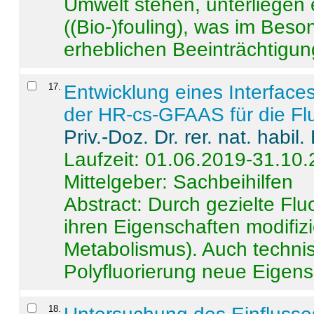
Umwelt stehen, unterliege
((Bio-)fouling), was im Beson
erheblichen Beeinträchtigung
17
.
Entwicklung eines Interface
der HR-cs-GFAAS für die Flu
Priv.-Doz. Dr. rer. nat. habi
Laufzeit: 01.06.2019-31.10
Mittelgeber: Sachbeihilfen
Abstract:
Durch gezielte Flu
ihren Eigenschaften modifizi
Metabolismus). Auch techni
Polyfluorierung neue Eigensc
18
.