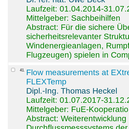
Laufzeit: 01.04.2014-31.07
Mittelgeber: Sachbeihilfen
Abstract:
Für die sichere Ü
sicherheitsrelevanter Strukt
Windenergieanlagen, Rumpf-
Flugzeugen) spielen in Compo
41
.
Flow measurements at EXtr
FLEXTemp
Dipl.-Ing. Thomas Heckel
Laufzeit: 01.07.2017-31.12
Mittelgeber: FuE-Kooperatio
Abstract:
Weiterentwicklun
Durchflussmesssystems der 