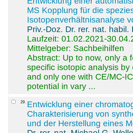
Entwicklung einer automatisi
MS Kopplung für die spezies
Isotopenverhältnisanalyse 
Priv.-Doz. Dr. rer. nat. habi
Laufzeit: 01.02.2021-30.04
Mittelgeber: Sachbeihilfen
Abstract:
Up to now, only a 
specific isotopic analysis 
and only one with CE/MC-ICP
potential in vary ...
29
.
Entwicklung einer chromat
Charakterisierung von synt
und der Herstellung eines M
Dr. rer. nat. Michael G. Welle