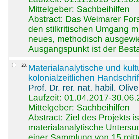
Mittelgeber: Sachbeihilfen
Abstract:
Das Weimarer Forsc
den stilkritischen Umgang m
neues, methodisch ausgewi
Ausgangspunkt ist der Besta
20
.
Materialanalytische und kul
kolonialzeitlichen Handschri
Prof. Dr. rer. nat. habil. Oli
Laufzeit: 01.04.2017-30.06
Mittelgeber: Sachbeihilfen
Abstract:
Ziel des Projekts i
materialanalytische Unters
einer Sammlung von 15 mitt