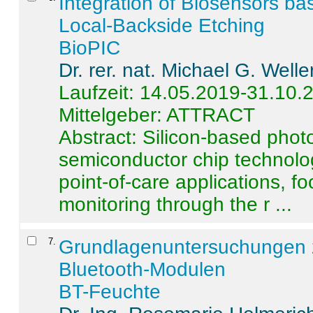
Integration of Biosensors ba
Local-Backside Etching
BioPIC
Dr. rer. nat. Michael G. Welle
Laufzeit: 14.05.2019-31.10.
Mittelgeber: ATTRACT
Abstract:
Silicon-based photo
semiconductor chip technolo
point-of-care applications, f
monitoring through the r ...
7
.
Grundlagenuntersuchungen 
Bluetooth-Modulen
BT-Feuchte