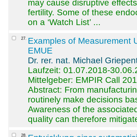
may cause disruptive effects
fertility. Some of these end
on a ‘Watch List’ ...
27
.
Examples of Measurement Un
EMUE
Dr. rer. nat. Michael Griepen
Laufzeit: 01.07.2018-30.06
Mittelgeber: EMPIR Call 20
Abstract:
From manufacturing
routinely make decisions b
Awareness of the associated
quality can therefore mitigate 
28
.