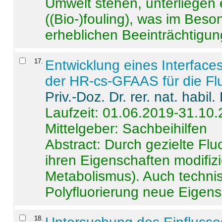
Umwelt stehen, unterliege
((Bio-)fouling), was im Beson
erheblichen Beeinträchtigung
17
.
Entwicklung eines Interface
der HR-cs-GFAAS für die Flu
Priv.-Doz. Dr. rer. nat. habi
Laufzeit: 01.06.2019-31.10
Mittelgeber: Sachbeihilfen
Abstract:
Durch gezielte Flu
ihren Eigenschaften modifizi
Metabolismus). Auch techni
Polyfluorierung neue Eigensc
18
.