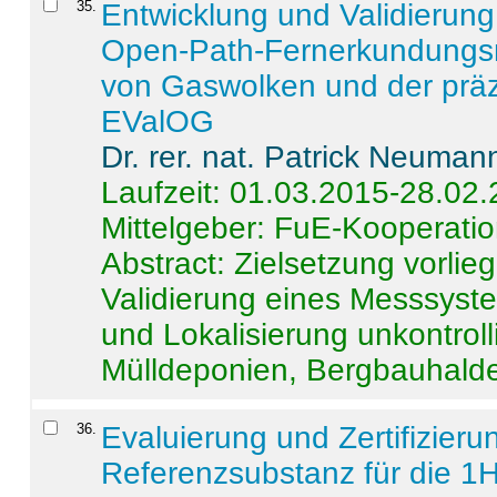
35
.
Entwicklung und Validierung 
Open-Path-Fernerkundungsm
von Gaswolken und der präz
EValOG
Dr. rer. nat. Patrick Neuman
Laufzeit: 01.03.2015-28.02
Mittelgeber: FuE-Kooperatio
Abstract:
Zielsetzung vorlie
Validierung eines Messsyst
und Lokalisierung unkontrol
Mülldeponien, Bergbauhalde
36
.
Evaluierung und Zertifizier
Referenzsubstanz für die 