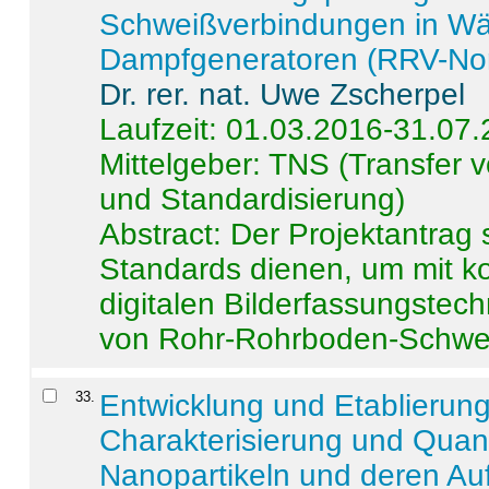
Schweißverbindungen in W
Dampfgeneratoren (RRV-No
Dr. rer. nat. Uwe Zscherpel
Laufzeit: 01.03.2016-31.07
Mittelgeber: TNS (Transfer
und Standardisierung)
Abstract:
Der Projektantrag 
Standards dienen, um mit k
digitalen Bilderfassungstec
von Rohr-Rohrboden-Schwei
33
.
Entwicklung und Etablierun
Charakterisierung und Quant
Nanopartikeln und deren Au