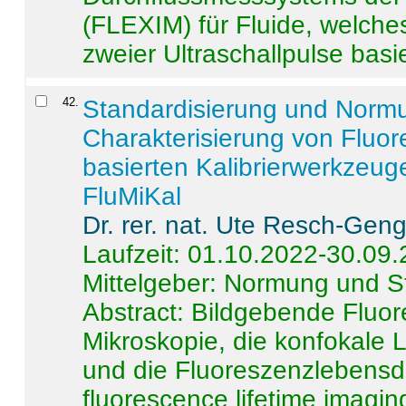
(FLEXIM) für Fluide, welche
zweier Ultraschallpulse basie
42
.
Standardisierung und Norm
Charakterisierung von Fluo
basierten Kalibrierwerkzeug
FluMiKal
Dr. rer. nat. Ute Resch-Gen
Laufzeit: 01.10.2022-30.09
Mittelgeber: Normung und S
Abstract:
Bildgebende Fluore
Mikroskopie, die konfokale
und die Fluoreszenzlebensd
fluorescence lifetime imaging