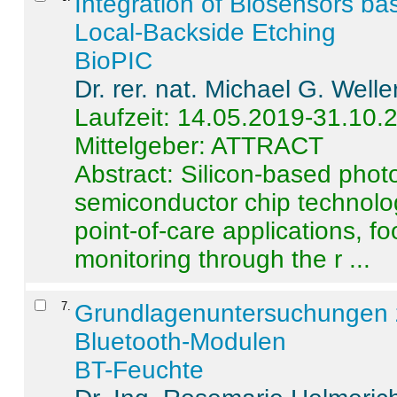
Integration of Biosensors ba
Local-Backside Etching
BioPIC
Dr. rer. nat. Michael G. Welle
Laufzeit: 14.05.2019-31.10.
Mittelgeber: ATTRACT
Abstract:
Silicon-based photo
semiconductor chip technolo
point-of-care applications, f
monitoring through the r ...
7
.
Grundlagenuntersuchungen 
Bluetooth-Modulen
BT-Feuchte