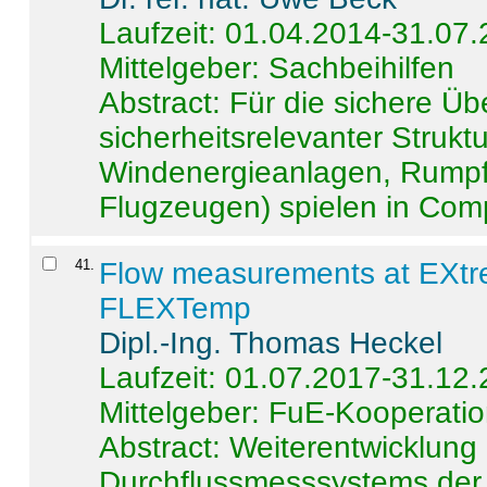
Laufzeit: 01.04.2014-31.07
Mittelgeber: Sachbeihilfen
Abstract:
Für die sichere Ü
sicherheitsrelevanter Strukt
Windenergieanlagen, Rumpf-
Flugzeugen) spielen in Compo
41
.
Flow measurements at EXtr
FLEXTemp
Dipl.-Ing. Thomas Heckel
Laufzeit: 01.07.2017-31.12
Mittelgeber: FuE-Kooperatio
Abstract:
Weiterentwicklun
Durchflussmesssystems der 