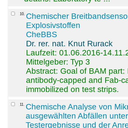
10
.
Chemischer Breitbandsenso
Explosivstoffen
CheBBS
Dr. rer. nat. Knut Rurack
Laufzeit: 01.06.2016-14.11
Mittelgeber: Typ 3
Abstract:
Goal of BAM part: 
antibody-capped and Fab-c
immobilized on test strips.
11
.
Chemische Analyse von Mik
ausgewählten Abfällen unter
Testergebnisse und der Anr