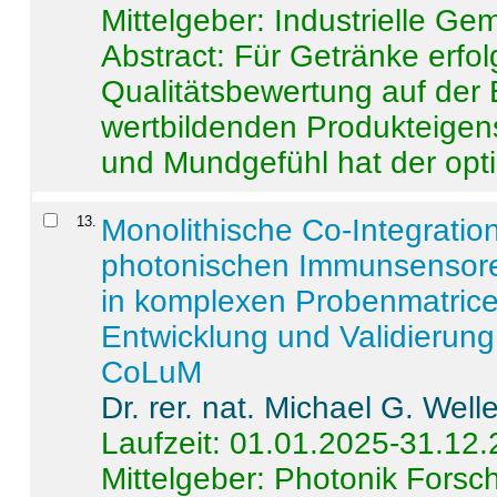
Mittelgeber: Industrielle G
Abstract:
Für Getränke erfol
Qualitätsbewertung auf der
wertbildenden Produkteige
und Mundgefühl hat der opti
13
.
Monolithische Co-Integrati
photonischen Immunsensore
in komplexen Probenmatrice
Entwicklung und Validieru
CoLuM
Dr. rer. nat. Michael G. Welle
Laufzeit: 01.01.2025-31.12
Mittelgeber: Photonik Fors