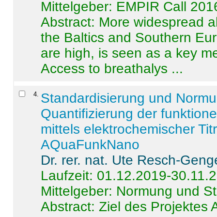
Mittelgeber: EMPIR Call 201
Abstract:
More widespread alc
the Baltics and Southern Eur
are high, is seen as a key m
Access to breathalys ...
4
.
Standardisierung und Norm
Quantifizierung der funktion
mittels elektrochemischer Ti
AQuaFunkNano
Dr. rer. nat. Ute Resch-Geng
Laufzeit: 01.12.2019-30.11.
Mittelgeber: Normung und St
Abstract:
Ziel des Projektes