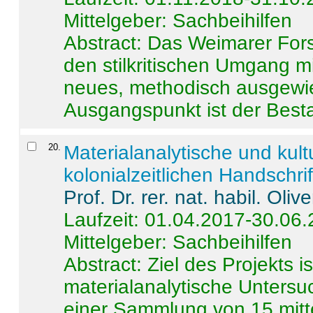
Mittelgeber: Sachbeihilfen
Abstract:
Das Weimarer Forsc
den stilkritischen Umgang m
neues, methodisch ausgewi
Ausgangspunkt ist der Besta
20
.
Materialanalytische und kul
kolonialzeitlichen Handschri
Prof. Dr. rer. nat. habil. Oli
Laufzeit: 01.04.2017-30.06
Mittelgeber: Sachbeihilfen
Abstract:
Ziel des Projekts i
materialanalytische Unters
einer Sammlung von 15 mitt