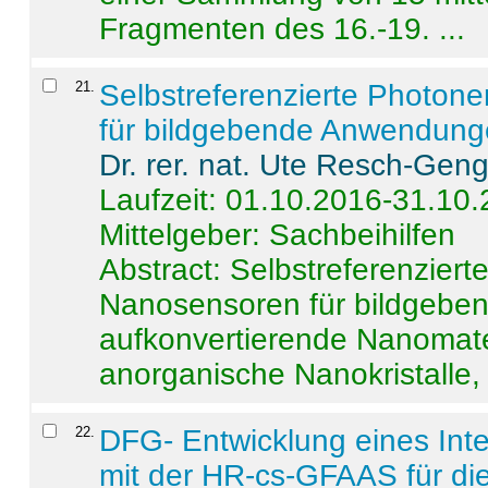
Fragmenten des 16.-19. ...
21
.
Selbstreferenzierte Photon
für bildgebende Anwendun
Dr. rer. nat. Ute Resch-Gen
Laufzeit: 01.10.2016-31.10
Mittelgeber: Sachbeihilfen
Abstract:
Selbstreferenzier
Nanosensoren für bildgeb
aufkonvertierende Nanomate
anorganische Nanokristalle, 
22
.
DFG- Entwicklung eines Int
mit der HR-cs-GFAAS für die