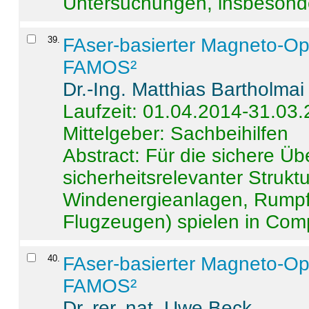
Untersuchungen, insbesonde
39
.
FAser-basierter Magneto-Op
FAMOS²
Dr.-Ing. Matthias Bartholmai
Laufzeit: 01.04.2014-31.03
Mittelgeber: Sachbeihilfen
Abstract:
Für die sichere Ü
sicherheitsrelevanter Strukt
Windenergieanlagen, Rumpf-
Flugzeugen) spielen in Compo
40
.
FAser-basierter Magneto-Op
FAMOS²
Dr. rer. nat. Uwe Beck