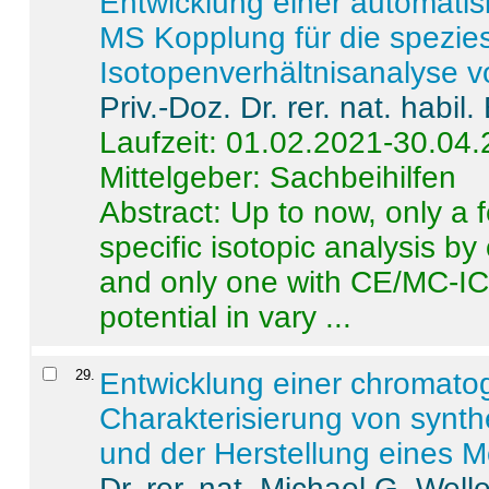
Entwicklung einer automatisi
MS Kopplung für die spezies
Isotopenverhältnisanalyse 
Priv.-Doz. Dr. rer. nat. habi
Laufzeit: 01.02.2021-30.04
Mittelgeber: Sachbeihilfen
Abstract:
Up to now, only a 
specific isotopic analysis 
and only one with CE/MC-ICP
potential in vary ...
29
.
Entwicklung einer chromat
Charakterisierung von synt
und der Herstellung eines M
Dr. rer. nat. Michael G. Welle