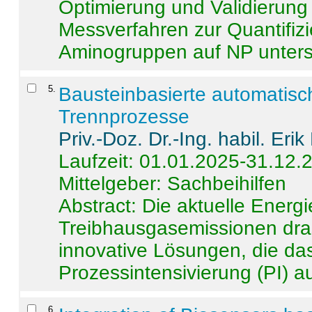
Optimierung und Validierun
Messverfahren zur Quantifiz
Aminogruppen auf NP untersch
5
.
Bausteinbasierte automatisc
Trennprozesse
Priv.-Doz. Dr.-Ing. habil. Eri
Laufzeit: 01.01.2025-31.12.
Mittelgeber: Sachbeihilfen
Abstract:
Die aktuelle Energi
Treibhausgasemissionen dras
innovative Lösungen, die das
Prozessintensivierung (PI) a
6
.