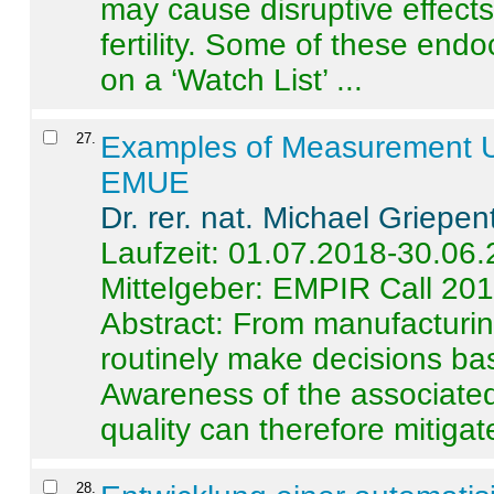
may cause disruptive effects
fertility. Some of these end
on a ‘Watch List’ ...
27
.
Examples of Measurement Un
EMUE
Dr. rer. nat. Michael Griepen
Laufzeit: 01.07.2018-30.06
Mittelgeber: EMPIR Call 20
Abstract:
From manufacturing
routinely make decisions b
Awareness of the associated
quality can therefore mitigate 
28
.