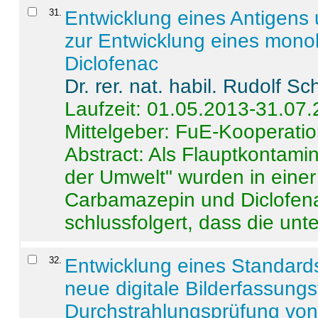
31
.
Entwicklung eines Antigens
zur Entwicklung eines monok
Diclofenac
Dr. rer. nat. habil. Rudolf S
Laufzeit: 01.05.2013-31.07
Mittelgeber: FuE-Kooperatio
Abstract:
Als Flauptkontamin
der Umwelt" wurden in ein
Carbamazepin und Diclofena
schlussfolgert, dass die unter
32
.
Entwicklung eines Standards
neue digitale Bilderfassungs
Durchstrahlungsprüfung vo