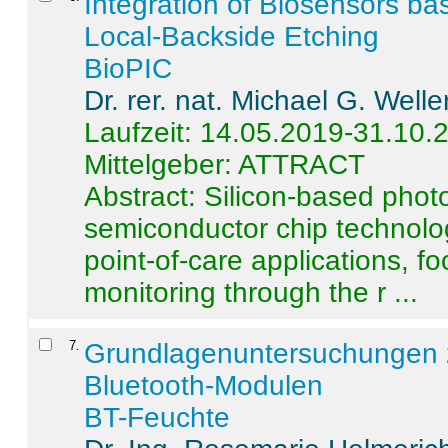
Integration of Biosensors ba
Local-Backside Etching
BioPIC
Dr. rer. nat. Michael G. Welle
Laufzeit: 14.05.2019-31.10.
Mittelgeber: ATTRACT
Abstract:
Silicon-based photo
semiconductor chip technolo
point-of-care applications, f
monitoring through the r ...
7
.
Grundlagenuntersuchungen 
Bluetooth-Modulen
BT-Feuchte