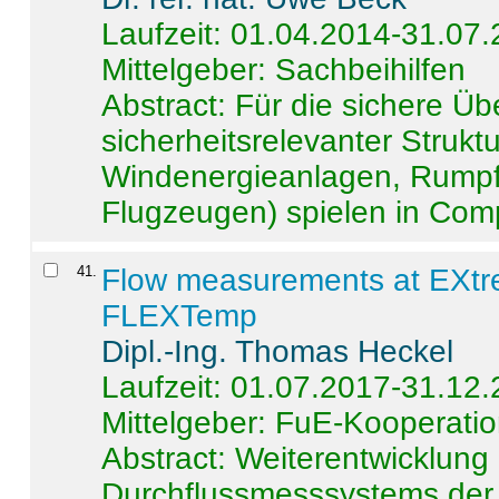
Laufzeit: 01.04.2014-31.07
Mittelgeber: Sachbeihilfen
Abstract:
Für die sichere Ü
sicherheitsrelevanter Strukt
Windenergieanlagen, Rumpf-
Flugzeugen) spielen in Compo
41
.
Flow measurements at EXtr
FLEXTemp
Dipl.-Ing. Thomas Heckel
Laufzeit: 01.07.2017-31.12
Mittelgeber: FuE-Kooperatio
Abstract:
Weiterentwicklun
Durchflussmesssystems der 