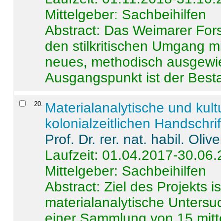
Mittelgeber: Sachbeihilfen
Abstract:
Das Weimarer Forsc
den stilkritischen Umgang m
neues, methodisch ausgewi
Ausgangspunkt ist der Besta
20
.
Materialanalytische und kul
kolonialzeitlichen Handschri
Prof. Dr. rer. nat. habil. Oli
Laufzeit: 01.04.2017-30.06
Mittelgeber: Sachbeihilfen
Abstract:
Ziel des Projekts i
materialanalytische Unters
einer Sammlung von 15 mitt