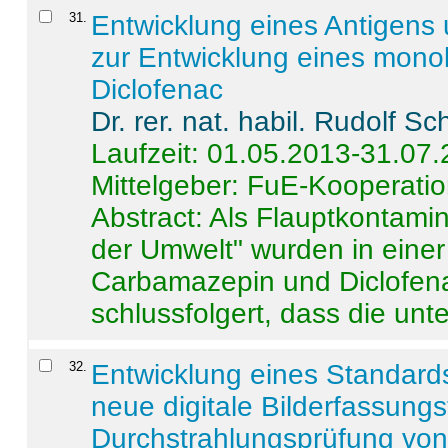
31
.
Entwicklung eines Antigens
zur Entwicklung eines monok
Diclofenac
Dr. rer. nat. habil. Rudolf S
Laufzeit: 01.05.2013-31.07
Mittelgeber: FuE-Kooperatio
Abstract:
Als Flauptkontamin
der Umwelt" wurden in ein
Carbamazepin und Diclofena
schlussfolgert, dass die unter
32
.
Entwicklung eines Standards
neue digitale Bilderfassungs
Durchstrahlungsprüfung vo