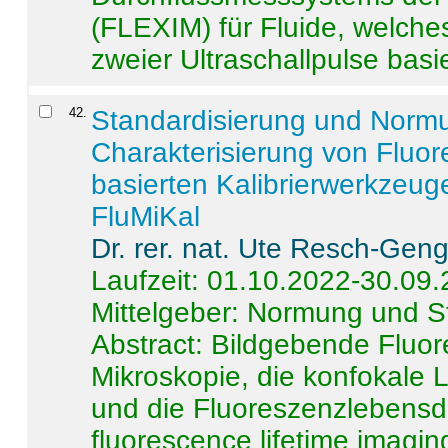
(FLEXIM) für Fluide, welche
zweier Ultraschallpulse basie
42
.
Standardisierung und Norm
Charakterisierung von Fluo
basierten Kalibrierwerkzeug
FluMiKal
Dr. rer. nat. Ute Resch-Gen
Laufzeit: 01.10.2022-30.09
Mittelgeber: Normung und S
Abstract:
Bildgebende Fluore
Mikroskopie, die konfokale
und die Fluoreszenzlebensd
fluorescence lifetime imaging