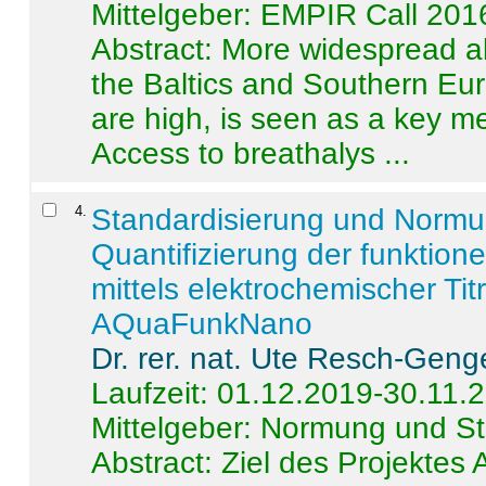
Mittelgeber: EMPIR Call 201
Abstract:
More widespread alc
the Baltics and Southern Eur
are high, is seen as a key m
Access to breathalys ...
4
.
Standardisierung und Norm
Quantifizierung der funktion
mittels elektrochemischer Ti
AQuaFunkNano
Dr. rer. nat. Ute Resch-Geng
Laufzeit: 01.12.2019-30.11.
Mittelgeber: Normung und St
Abstract:
Ziel des Projektes