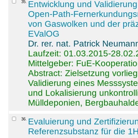
35
.
Entwicklung und Validierung 
Open-Path-Fernerkundungsm
von Gaswolken und der präz
EValOG
Dr. rer. nat. Patrick Neuman
Laufzeit: 01.03.2015-28.02
Mittelgeber: FuE-Kooperatio
Abstract:
Zielsetzung vorlie
Validierung eines Messsyst
und Lokalisierung unkontrol
Mülldeponien, Bergbauhalde
36
.
Evaluierung und Zertifizier
Referenzsubstanz für die 