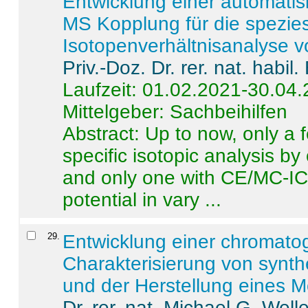
Entwicklung einer automatisi
MS Kopplung für die spezies
Isotopenverhältnisanalyse 
Priv.-Doz. Dr. rer. nat. habi
Laufzeit: 01.02.2021-30.04
Mittelgeber: Sachbeihilfen
Abstract:
Up to now, only a 
specific isotopic analysis 
and only one with CE/MC-ICP
potential in vary ...
29
.
Entwicklung einer chromat
Charakterisierung von synt
und der Herstellung eines M
Dr. rer. nat. Michael G. Welle