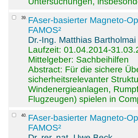
Untersuchungen, insbesonde
39
.
FAser-basierter Magneto-Op
FAMOS²
Dr.-Ing. Matthias Bartholmai
Laufzeit: 01.04.2014-31.03
Mittelgeber: Sachbeihilfen
Abstract:
Für die sichere Ü
sicherheitsrelevanter Strukt
Windenergieanlagen, Rumpf-
Flugzeugen) spielen in Compo
40
.
FAser-basierter Magneto-Op
FAMOS²
Dr. rer. nat. Uwe Beck