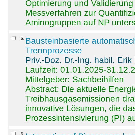
Optimierung und Validierun
Messverfahren zur Quantifiz
Aminogruppen auf NP untersch
5
.
Bausteinbasierte automatisc
Trennprozesse
Priv.-Doz. Dr.-Ing. habil. Eri
Laufzeit: 01.01.2025-31.12.
Mittelgeber: Sachbeihilfen
Abstract:
Die aktuelle Energi
Treibhausgasemissionen dras
innovative Lösungen, die das
Prozessintensivierung (PI) a
6
.