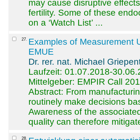
may cause disruptive effects
fertility. Some of these end
on a ‘Watch List’ ...
27
.
Examples of Measurement Un
EMUE
Dr. rer. nat. Michael Griepen
Laufzeit: 01.07.2018-30.06
Mittelgeber: EMPIR Call 20
Abstract:
From manufacturing
routinely make decisions b
Awareness of the associated
quality can therefore mitigate 
28
.