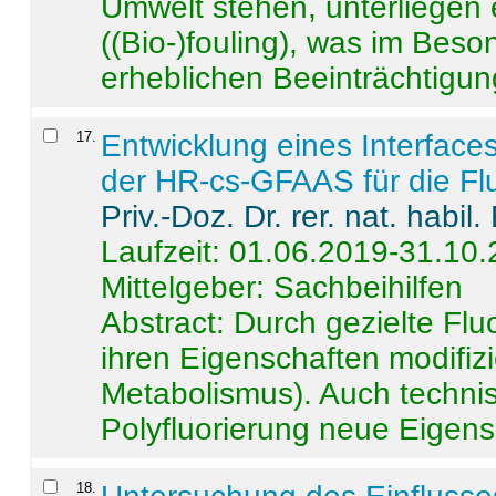
Umwelt stehen, unterliege
((Bio-)fouling), was im Beson
erheblichen Beeinträchtigung
17
.
Entwicklung eines Interface
der HR-cs-GFAAS für die Flu
Priv.-Doz. Dr. rer. nat. habi
Laufzeit: 01.06.2019-31.10
Mittelgeber: Sachbeihilfen
Abstract:
Durch gezielte Flu
ihren Eigenschaften modifizi
Metabolismus). Auch techni
Polyfluorierung neue Eigensc
18
.