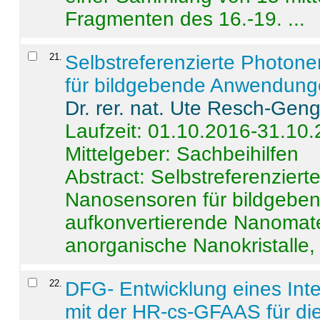
Fragmenten des 16.-19. ...
21
.
Selbstreferenzierte Photon
für bildgebende Anwendun
Dr. rer. nat. Ute Resch-Gen
Laufzeit: 01.10.2016-31.10
Mittelgeber: Sachbeihilfen
Abstract:
Selbstreferenzier
Nanosensoren für bildgeb
aufkonvertierende Nanomate
anorganische Nanokristalle, 
22
.
DFG- Entwicklung eines Int
mit der HR-cs-GFAAS für die