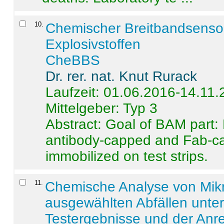
10
.
Chemischer Breitbandsenso
Explosivstoffen
CheBBS
Dr. rer. nat. Knut Rurack
Laufzeit: 01.06.2016-14.11
Mittelgeber: Typ 3
Abstract:
Goal of BAM part: 
antibody-capped and Fab-c
immobilized on test strips.
11
.
Chemische Analyse von Mik
ausgewählten Abfällen unter
Testergebnisse und der Anr