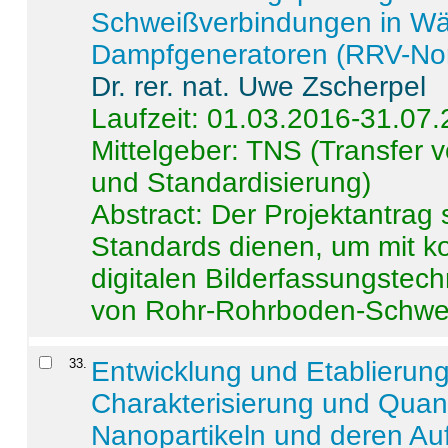
Schweißverbindungen in W
Dampfgeneratoren (RRV-No
Dr. rer. nat. Uwe Zscherpel
Laufzeit: 01.03.2016-31.07
Mittelgeber: TNS (Transfer
und Standardisierung)
Abstract:
Der Projektantrag 
Standards dienen, um mit k
digitalen Bilderfassungstec
von Rohr-Rohrboden-Schwei
33
.
Entwicklung und Etablierun
Charakterisierung und Quant
Nanopartikeln und deren Au