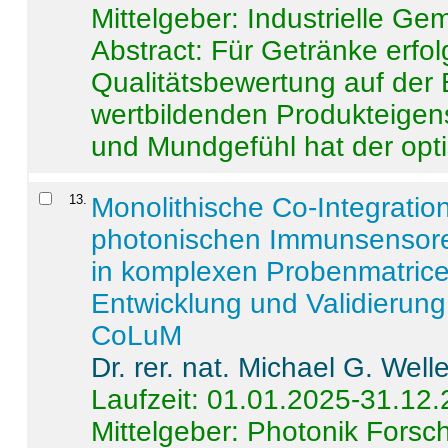
Mittelgeber: Industrielle G
Abstract:
Für Getränke erfol
Qualitätsbewertung auf der
wertbildenden Produkteige
und Mundgefühl hat der opti
13
.
Monolithische Co-Integrati
photonischen Immunsensore
in komplexen Probenmatrice
Entwicklung und Validieru
CoLuM
Dr. rer. nat. Michael G. Welle
Laufzeit: 01.01.2025-31.12
Mittelgeber: Photonik Fors