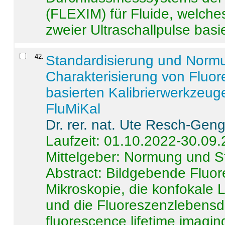
(FLEXIM) für Fluide, welche
zweier Ultraschallpulse basie
42
.
Standardisierung und Norm
Charakterisierung von Fluo
basierten Kalibrierwerkzeug
FluMiKal
Dr. rer. nat. Ute Resch-Gen
Laufzeit: 01.10.2022-30.09
Mittelgeber: Normung und S
Abstract:
Bildgebende Fluore
Mikroskopie, die konfokale
und die Fluoreszenzlebensd
fluorescence lifetime imaging