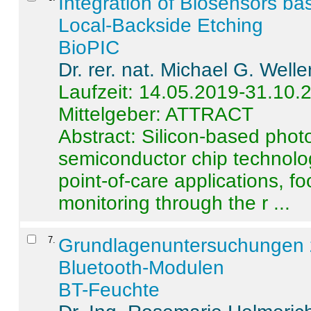
Integration of Biosensors ba
Local-Backside Etching
BioPIC
Dr. rer. nat. Michael G. Welle
Laufzeit: 14.05.2019-31.10.
Mittelgeber: ATTRACT
Abstract:
Silicon-based photo
semiconductor chip technolo
point-of-care applications, f
monitoring through the r ...
7
.
Grundlagenuntersuchungen 
Bluetooth-Modulen
BT-Feuchte