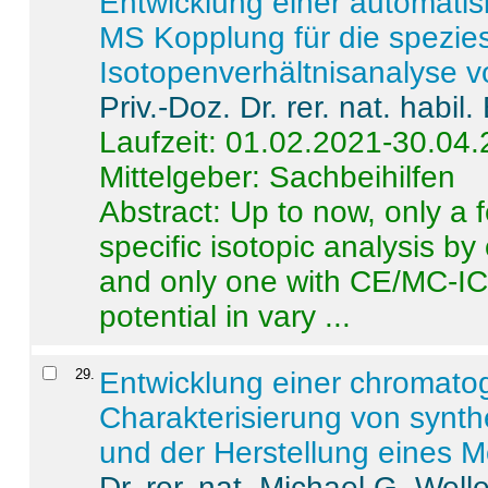
Entwicklung einer automatisi
MS Kopplung für die spezies
Isotopenverhältnisanalyse 
Priv.-Doz. Dr. rer. nat. habi
Laufzeit: 01.02.2021-30.04
Mittelgeber: Sachbeihilfen
Abstract:
Up to now, only a 
specific isotopic analysis 
and only one with CE/MC-ICP
potential in vary ...
29
.
Entwicklung einer chromat
Charakterisierung von synt
und der Herstellung eines M
Dr. rer. nat. Michael G. Welle