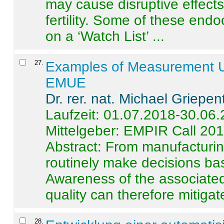
may cause disruptive effects
fertility. Some of these end
on a ‘Watch List’ ...
27
.
Examples of Measurement Un
EMUE
Dr. rer. nat. Michael Griepen
Laufzeit: 01.07.2018-30.06
Mittelgeber: EMPIR Call 20
Abstract:
From manufacturing
routinely make decisions b
Awareness of the associated
quality can therefore mitigate 
28
.