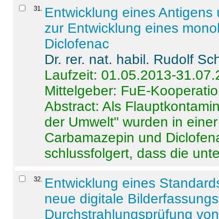
31
.
Entwicklung eines Antigens
zur Entwicklung eines monok
Diclofenac
Dr. rer. nat. habil. Rudolf S
Laufzeit: 01.05.2013-31.07
Mittelgeber: FuE-Kooperatio
Abstract:
Als Flauptkontamin
der Umwelt" wurden in ein
Carbamazepin und Diclofena
schlussfolgert, dass die unter
32
.
Entwicklung eines Standards
neue digitale Bilderfassungs
Durchstrahlungsprüfung vo