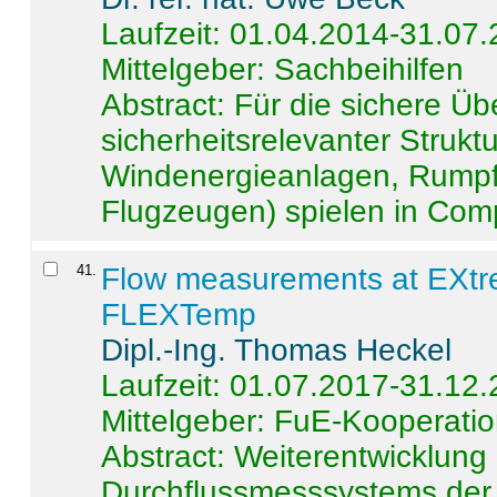
Laufzeit: 01.04.2014-31.07
Mittelgeber: Sachbeihilfen
Abstract:
Für die sichere Ü
sicherheitsrelevanter Strukt
Windenergieanlagen, Rumpf-
Flugzeugen) spielen in Compo
41
.
Flow measurements at EXtr
FLEXTemp
Dipl.-Ing. Thomas Heckel
Laufzeit: 01.07.2017-31.12
Mittelgeber: FuE-Kooperatio
Abstract:
Weiterentwicklun
Durchflussmesssystems der 