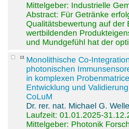
Mittelgeber: Industrielle G
Abstract:
Für Getränke erfol
Qualitätsbewertung auf der
wertbildenden Produkteige
und Mundgefühl hat der opti
13
.
Monolithische Co-Integrati
photonischen Immunsensore
in komplexen Probenmatrice
Entwicklung und Validieru
CoLuM
Dr. rer. nat. Michael G. Welle
Laufzeit: 01.01.2025-31.12
Mittelgeber: Photonik Fors