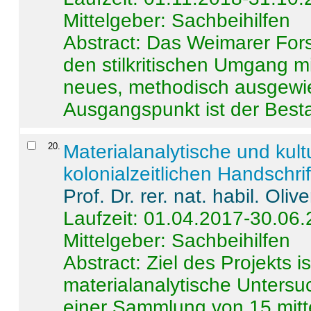
Mittelgeber: Sachbeihilfen
Abstract:
Das Weimarer Forsc
den stilkritischen Umgang m
neues, methodisch ausgewi
Ausgangspunkt ist der Besta
20
.
Materialanalytische und kul
kolonialzeitlichen Handschri
Prof. Dr. rer. nat. habil. Oli
Laufzeit: 01.04.2017-30.06
Mittelgeber: Sachbeihilfen
Abstract:
Ziel des Projekts i
materialanalytische Unters
einer Sammlung von 15 mitt