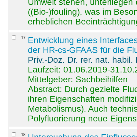
Umwelt stehen, unterliege
((Bio-)fouling), was im Beson
erheblichen Beeinträchtigung
17
.
Entwicklung eines Interface
der HR-cs-GFAAS für die Flu
Priv.-Doz. Dr. rer. nat. habi
Laufzeit: 01.06.2019-31.10
Mittelgeber: Sachbeihilfen
Abstract:
Durch gezielte Flu
ihren Eigenschaften modifizi
Metabolismus). Auch techni
Polyfluorierung neue Eigensc
18
.