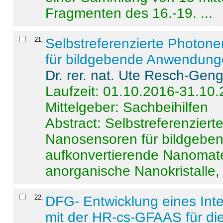
Fragmenten des 16.-19. ...
21
.
Selbstreferenzierte Photon
für bildgebende Anwendun
Dr. rer. nat. Ute Resch-Gen
Laufzeit: 01.10.2016-31.10
Mittelgeber: Sachbeihilfen
Abstract:
Selbstreferenzier
Nanosensoren für bildgeb
aufkonvertierende Nanomate
anorganische Nanokristalle, 
22
.
DFG- Entwicklung eines Int
mit der HR-cs-GFAAS für die