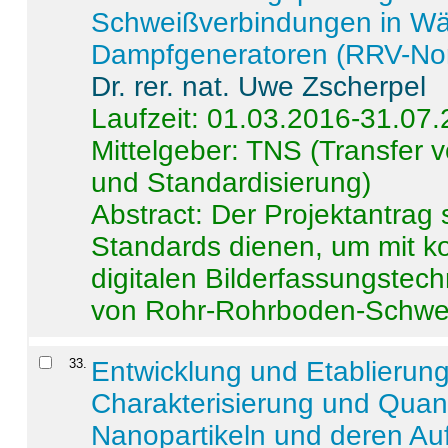
Schweißverbindungen in W
Dampfgeneratoren (RRV-No
Dr. rer. nat. Uwe Zscherpel
Laufzeit: 01.03.2016-31.07
Mittelgeber: TNS (Transfer
und Standardisierung)
Abstract:
Der Projektantrag 
Standards dienen, um mit k
digitalen Bilderfassungstec
von Rohr-Rohrboden-Schwei
33
.
Entwicklung und Etablierun
Charakterisierung und Quant
Nanopartikeln und deren Au