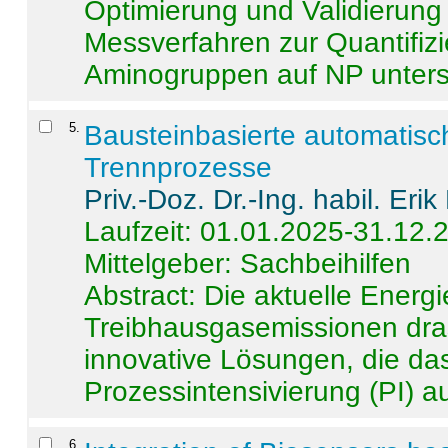
Optimierung und Validierun
Messverfahren zur Quantifiz
Aminogruppen auf NP untersch
5
.
Bausteinbasierte automatisc
Trennprozesse
Priv.-Doz. Dr.-Ing. habil. Eri
Laufzeit: 01.01.2025-31.12.
Mittelgeber: Sachbeihilfen
Abstract:
Die aktuelle Energi
Treibhausgasemissionen dras
innovative Lösungen, die das
Prozessintensivierung (PI) a
6
.