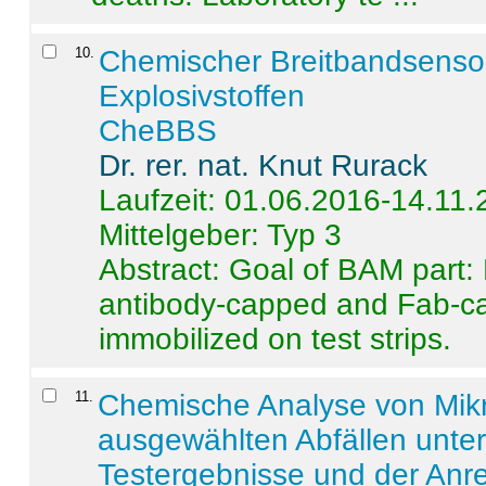
10
.
Chemischer Breitbandsenso
Explosivstoffen
CheBBS
Dr. rer. nat. Knut Rurack
Laufzeit: 01.06.2016-14.11
Mittelgeber: Typ 3
Abstract:
Goal of BAM part: 
antibody-capped and Fab-c
immobilized on test strips.
11
.
Chemische Analyse von Mik
ausgewählten Abfällen unter
Testergebnisse und der Anr