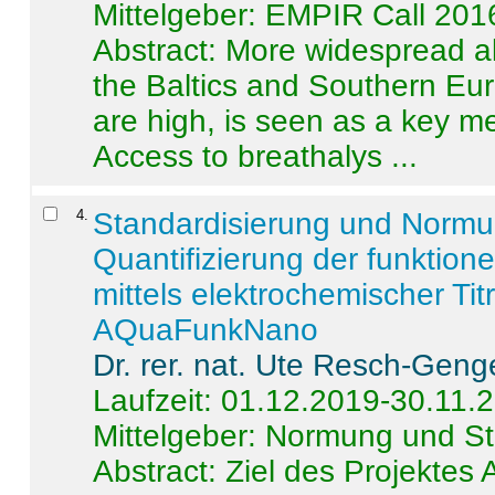
Mittelgeber: EMPIR Call 201
Abstract:
More widespread alc
the Baltics and Southern Eur
are high, is seen as a key m
Access to breathalys ...
4
.
Standardisierung und Norm
Quantifizierung der funktion
mittels elektrochemischer Ti
AQuaFunkNano
Dr. rer. nat. Ute Resch-Geng
Laufzeit: 01.12.2019-30.11.
Mittelgeber: Normung und St
Abstract:
Ziel des Projektes