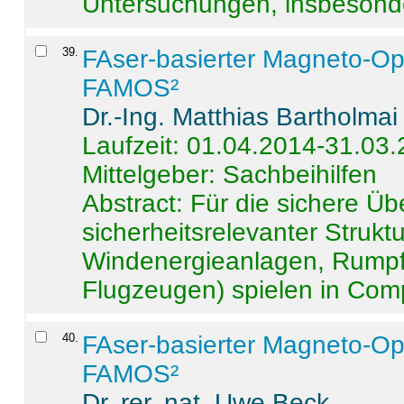
Untersuchungen, insbesonde
39
.
FAser-basierter Magneto-Op
FAMOS²
Dr.-Ing. Matthias Bartholmai
Laufzeit: 01.04.2014-31.03
Mittelgeber: Sachbeihilfen
Abstract:
Für die sichere Ü
sicherheitsrelevanter Strukt
Windenergieanlagen, Rumpf-
Flugzeugen) spielen in Compo
40
.
FAser-basierter Magneto-Op
FAMOS²
Dr. rer. nat. Uwe Beck