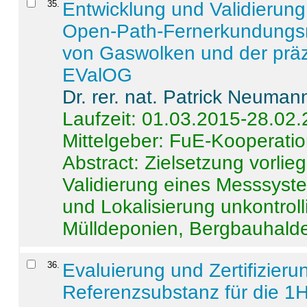
35
.
Entwicklung und Validierung 
Open-Path-Fernerkundungsm
von Gaswolken und der präz
EValOG
Dr. rer. nat. Patrick Neuman
Laufzeit: 01.03.2015-28.02
Mittelgeber: FuE-Kooperatio
Abstract:
Zielsetzung vorlie
Validierung eines Messsyst
und Lokalisierung unkontrol
Mülldeponien, Bergbauhalde
36
.
Evaluierung und Zertifizier
Referenzsubstanz für die 