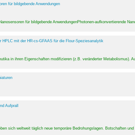
soren für bildgebende Anwendungen
 Nanosensoren für bildgebende AnwendungenPhotonen-aufkonvertierende Nanom
er HPLC mit der HR-cs-GFAAS für die Flour-Speziesanalytik
utika in ihren Eigenschaften modifizieren (z.B. veränderter Metabolismus). A
iaturen
d Aufprall
eben sich weltweit täglich neue temporäre Bedrohungslagen. Botschaften un