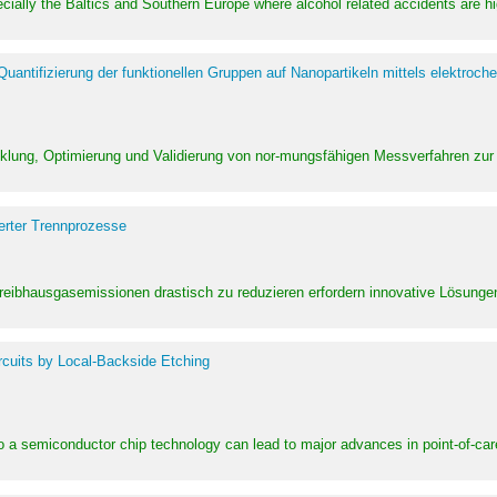
pecially the Baltics and Southern Europe where alcohol related accidents are 
ntifizierung der funktionellen Gruppen auf Nanopartikeln mittels elektroche
klung, Optimierung und Validierung von nor-mungsfähigen Messverfahren zur
erter Trennprozesse
Treibhausgasemissionen drastisch zu reduzieren erfordern innovative Lösungen,
rcuits by Local-Backside Etching
to a semiconductor chip technology can lead to major advances in point-of-car