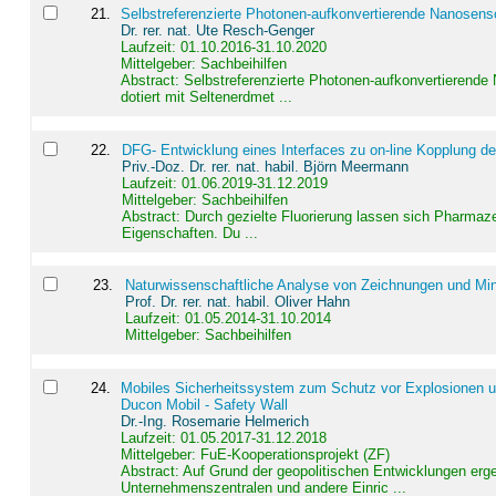
21
.
Selbstreferenzierte Photonen-aufkonvertierende Nanosen
Dr. rer. nat. Ute Resch-Genger
Laufzeit: 01.10.2016-31.10.2020
Mittelgeber: Sachbeihilfen
Abstract:
Selbstreferenzierte Photonen-aufkonvertierende
dotiert mit Seltenerdmet ...
22
.
DFG- Entwicklung eines Interfaces zu on-line Kopplung d
Priv.-Doz. Dr. rer. nat. habil. Björn Meermann
Laufzeit: 01.06.2019-31.12.2019
Mittelgeber: Sachbeihilfen
Abstract:
Durch gezielte Fluorierung lassen sich Pharmaze
Eigenschaften. Du ...
23
.
Naturwissenschaftliche Analyse von Zeichnungen und Min
Prof. Dr. rer. nat. habil. Oliver Hahn
Laufzeit: 01.05.2014-31.10.2014
Mittelgeber: Sachbeihilfen
24
.
Mobiles Sicherheitssystem zum Schutz vor Explosionen un
Ducon Mobil - Safety Wall
Dr.-Ing. Rosemarie Helmerich
Laufzeit: 01.05.2017-31.12.2018
Mittelgeber: FuE-Kooperationsprojekt (ZF)
Abstract:
Auf Grund der geopolitischen Entwicklungen erg
Unternehmenszentralen und andere Einric ...