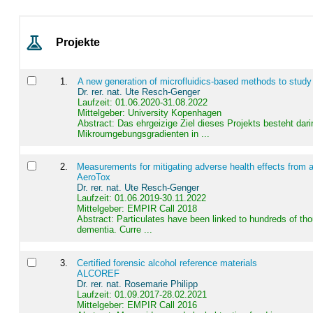
Projekte
1
.
A new generation of microfluidics-based methods to study
Dr. rer. nat. Ute Resch-Genger
Laufzeit: 01.06.2020-31.08.2022
Mittelgeber: University Kopenhagen
Abstract:
Das ehrgeizige Ziel dieses Projekts besteht dari
Mikroumgebungsgradienten in ...
2
.
Measurements for mitigating adverse health effects from a
AeroTox
Dr. rer. nat. Ute Resch-Genger
Laufzeit: 01.06.2019-30.11.2022
Mittelgeber: EMPIR Call 2018
Abstract:
Particulates have been linked to hundreds of th
dementia. Curre ...
3
.
Certified forensic alcohol reference materials
ALCOREF
Dr. rer. nat. Rosemarie Philipp
Laufzeit: 01.09.2017-28.02.2021
Mittelgeber: EMPIR Call 2016