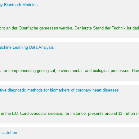
y Bluetooth-Modulen
dicht an der Oberfläche gemessen werden. Der letzte Stand der Technik ist d
achine Learning Data Analysis
 for comprehending geological, environmental, and biological processes. How
ative diagnostic methods for biomarkers of coronary heart diseases
in the EU. Cardiovascular disease, for instance, presents around 11 million n
ivstoffen