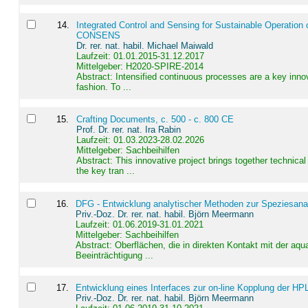
14
.
Integrated Control and Sensing for Sustainable Operation 
CONSENS
Dr. rer. nat. habil. Michael Maiwald
Laufzeit: 01.01.2015-31.12.2017
Mittelgeber: H2020-SPIRE-2014
Abstract:
Intensified continuous processes are a key innov
fashion. To ...
15
.
Crafting Documents, c. 500 - c. 800 CE
Prof. Dr. rer. nat. Ira Rabin
Laufzeit: 01.03.2023-28.02.2026
Mittelgeber: Sachbeihilfen
Abstract:
This innovative project brings together technica
the key tran ...
16
.
DFG - Entwicklung analytischer Methoden zur Speziesanal
Priv.-Doz. Dr. rer. nat. habil. Björn Meermann
Laufzeit: 01.06.2019-31.01.2021
Mittelgeber: Sachbeihilfen
Abstract:
Oberflächen, die in direkten Kontakt mit der aq
Beeinträchtigung ...
17
.
Entwicklung eines Interfaces zur on-line Kopplung der HP
Priv.-Doz. Dr. rer. nat. habil. Björn Meermann