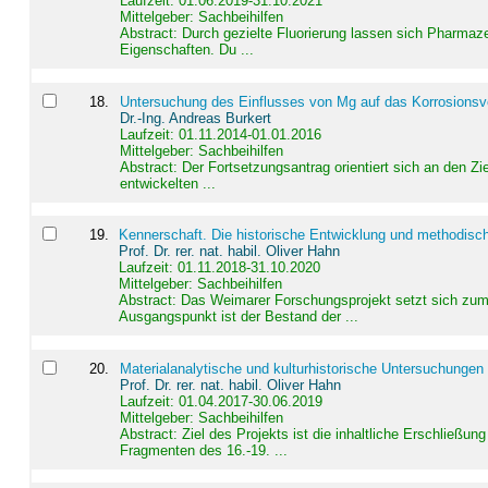
Laufzeit: 01.06.2019-31.10.2021
Mittelgeber: Sachbeihilfen
Abstract:
Durch gezielte Fluorierung lassen sich Pharmaze
Eigenschaften. Du ...
18
.
Untersuchung des Einflusses von Mg auf das Korrosionsver
Dr.-Ing. Andreas Burkert
Laufzeit: 01.11.2014-01.01.2016
Mittelgeber: Sachbeihilfen
Abstract:
Der Fortsetzungsantrag orientiert sich an den Z
entwickelten ...
19
.
Kennerschaft. Die historische Entwicklung und methodisc
Prof. Dr. rer. nat. habil. Oliver Hahn
Laufzeit: 01.11.2018-31.10.2020
Mittelgeber: Sachbeihilfen
Abstract:
Das Weimarer Forschungsprojekt setzt sich zum 
Ausgangspunkt ist der Bestand der ...
20
.
Materialanalytische und kulturhistorische Untersuchungen 
Prof. Dr. rer. nat. habil. Oliver Hahn
Laufzeit: 01.04.2017-30.06.2019
Mittelgeber: Sachbeihilfen
Abstract:
Ziel des Projekts ist die inhaltliche Erschließ
Fragmenten des 16.-19. ...