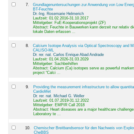
7
.
Grundlagenuntersuchungen zur Anwendung von Low Energ
BT-Feuchte
Dr.-Ing. Rosemarie Helmerich
Laufzeit: 01.02.2016-31.10.2017
Mittelgeber: FuE-Kooperationsprojekt (ZF)
Abstract:
Feuchte in Bauwerken kann derzeit nur relativ 
lokale Daten erfassen ...
8
.
Calcium Isotope Analysis via Optical Spectroscopy and M
CALISO-ML
Dr. rer. nat. Carlos Enrique Abad Andrade
Laufzeit: 01.04.2026-31.03.2029
Mittelgeber: Sachbeihilfen
Abstract:
Calcium (Ca) isotopes serve as powerful markers
project “Calci ...
9
.
Providing the measurement infrastructure to allow quantit
CardioMet
Dr. rer. nat. Michael G. Weller
Laufzeit: 01.07.2019-31.12.2022
Mittelgeber: EMPIR Call 2018
Abstract:
Heart diseases are a major healthcare challenge 
Laboratory te ...
10
.
Chemischer Breitbandsensor für den Nachweis von Explos
CheBBS