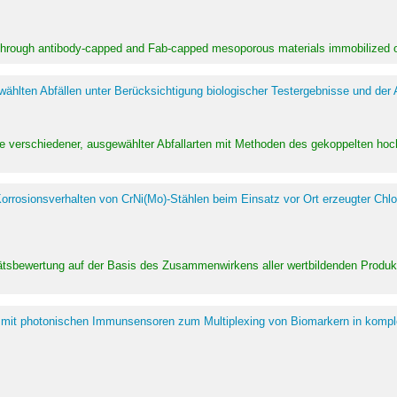
 through antibody-capped and Fab-capped mesoporous materials immobilized on
hlten Abfällen unter Berücksichtigung biologischer Testergebnisse und der
te verschiedener, ausgewählter Abfallarten mit Methoden des gekoppelten 
rrosionsverhalten von CrNi(Mo)-Stählen beim Einsatz vor Ort erzeugter Chlo
alitätsbewertung auf der Basis des Zusammenwirkens aller wertbildenden Pr
 mit photonischen Immunsensoren zum Multiplexing von Biomarkern in kompl