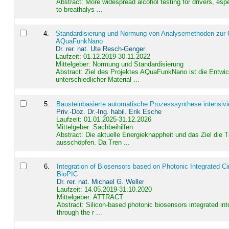
Abstract:
More widespread alcohol testing for drivers, es
to breathalys ...
4
.
Standardisierung und Normung von Analysemethoden zur Qua
AQuaFunkNano
Dr. rer. nat. Ute Resch-Genger
Laufzeit: 01.12.2019-30.11.2022
Mittelgeber: Normung und Standardisierung
Abstract:
Ziel des Projektes AQuaFunkNano ist die Entwic
unterschiedlicher Material ...
5
.
Bausteinbasierte automatische Prozesssynthese intensivi
Priv.-Doz. Dr.-Ing. habil. Erik Esche
Laufzeit: 01.01.2025-31.12.2026
Mittelgeber: Sachbeihilfen
Abstract:
Die aktuelle Energieknappheit und das Ziel die 
ausschöpfen. Da Tren ...
6
.
Integration of Biosensors based on Photonic Integrated Ci
BioPIC
Dr. rer. nat. Michael G. Weller
Laufzeit: 14.05.2019-31.10.2020
Mittelgeber: ATTRACT
Abstract:
Silicon-based photonic biosensors integrated in
through the r ...