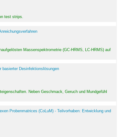
 test strips.
 Anreichungsverfahren
hochaufgelösten Massenspektrometrie (GC-HRMS, LC-HRMS) auf
r basierter Desinfektionslösungen
odukteigenschaften. Neben Geschmack, Geruch und Mundgefühl
exen Probenmatrices (CoLuM) - Teilvorhaben: Entwicklung und