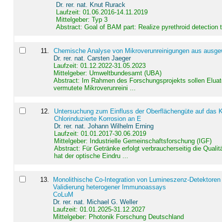
Dr. rer. nat. Knut Rurack
Laufzeit: 01.06.2016-14.11.2019
Mittelgeber: Typ 3
Abstract:
Goal of BAM part: Realize pyrethroid detection
11
.
Chemische Analyse von Mikroverunreinigungen aus ausgewä
Dr. rer. nat. Carsten Jaeger
Laufzeit: 01.12.2022-31.05.2023
Mittelgeber: Umweltbundesamt (UBA)
Abstract:
Im Rahmen des Forschungsprojekts sollen Elua
vermutete Mikroverunreini ...
12
.
Untersuchung zum Einfluss der Oberflächengüte auf das Ko
Chlorinduzierte Korrosion an E
Dr. rer. nat. Johann Wilhelm Erning
Laufzeit: 01.01.2017-30.06.2019
Mittelgeber: Industrielle Gemeinschaftsforschung (IGF)
Abstract:
Für Getränke erfolgt verbraucherseitig die Qu
hat der optische Eindru ...
13
.
Monolithische Co-Integration von Lumineszenz-Detektoren
Validierung heterogener Immunoassays
CoLuM
Dr. rer. nat. Michael G. Weller
Laufzeit: 01.01.2025-31.12.2027
Mittelgeber: Photonik Forschung Deutschland