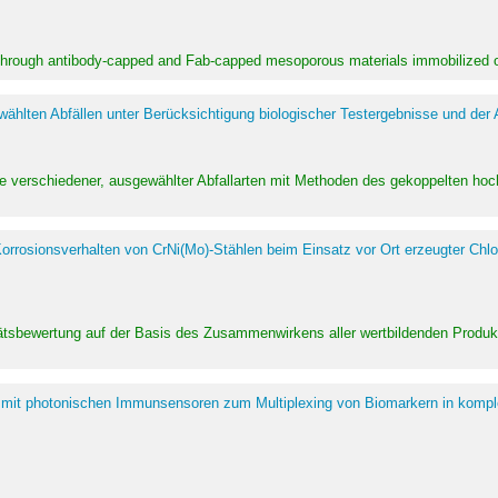
 through antibody-capped and Fab-capped mesoporous materials immobilized on
hlten Abfällen unter Berücksichtigung biologischer Testergebnisse und der
te verschiedener, ausgewählter Abfallarten mit Methoden des gekoppelten 
rrosionsverhalten von CrNi(Mo)-Stählen beim Einsatz vor Ort erzeugter Chlo
alitätsbewertung auf der Basis des Zusammenwirkens aller wertbildenden Pr
 mit photonischen Immunsensoren zum Multiplexing von Biomarkern in kompl