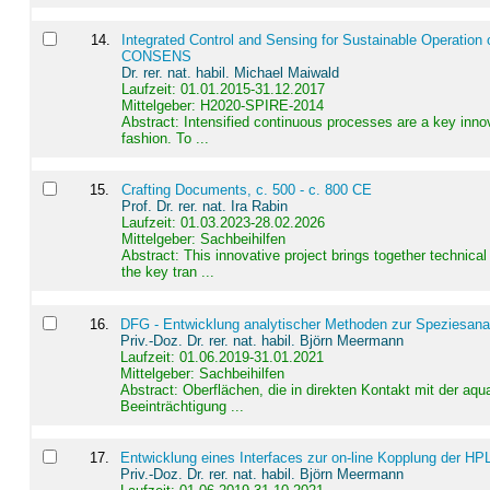
14
.
Integrated Control and Sensing for Sustainable Operation 
CONSENS
Dr. rer. nat. habil. Michael Maiwald
Laufzeit: 01.01.2015-31.12.2017
Mittelgeber: H2020-SPIRE-2014
Abstract:
Intensified continuous processes are a key innov
fashion. To ...
15
.
Crafting Documents, c. 500 - c. 800 CE
Prof. Dr. rer. nat. Ira Rabin
Laufzeit: 01.03.2023-28.02.2026
Mittelgeber: Sachbeihilfen
Abstract:
This innovative project brings together technica
the key tran ...
16
.
DFG - Entwicklung analytischer Methoden zur Speziesanal
Priv.-Doz. Dr. rer. nat. habil. Björn Meermann
Laufzeit: 01.06.2019-31.01.2021
Mittelgeber: Sachbeihilfen
Abstract:
Oberflächen, die in direkten Kontakt mit der aq
Beeinträchtigung ...
17
.
Entwicklung eines Interfaces zur on-line Kopplung der HP
Priv.-Doz. Dr. rer. nat. habil. Björn Meermann