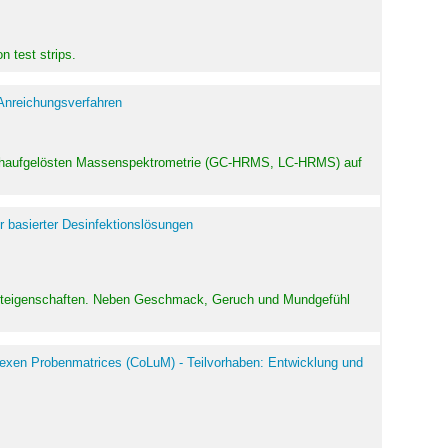
 test strips.
 Anreichungsverfahren
hochaufgelösten Massenspektrometrie (GC-HRMS, LC-HRMS) auf
r basierter Desinfektionslösungen
odukteigenschaften. Neben Geschmack, Geruch und Mundgefühl
exen Probenmatrices (CoLuM) - Teilvorhaben: Entwicklung und