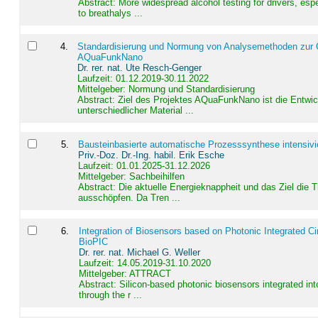
Abstract:
More widespread alcohol testing for drivers, es
to breathalys ...
4
.
Standardisierung und Normung von Analysemethoden zur Qua
AQuaFunkNano
Dr. rer. nat. Ute Resch-Genger
Laufzeit: 01.12.2019-30.11.2022
Mittelgeber: Normung und Standardisierung
Abstract:
Ziel des Projektes AQuaFunkNano ist die Entwic
unterschiedlicher Material ...
5
.
Bausteinbasierte automatische Prozesssynthese intensivi
Priv.-Doz. Dr.-Ing. habil. Erik Esche
Laufzeit: 01.01.2025-31.12.2026
Mittelgeber: Sachbeihilfen
Abstract:
Die aktuelle Energieknappheit und das Ziel die 
ausschöpfen. Da Tren ...
6
.
Integration of Biosensors based on Photonic Integrated Ci
BioPIC
Dr. rer. nat. Michael G. Weller
Laufzeit: 14.05.2019-31.10.2020
Mittelgeber: ATTRACT
Abstract:
Silicon-based photonic biosensors integrated in
through the r ...