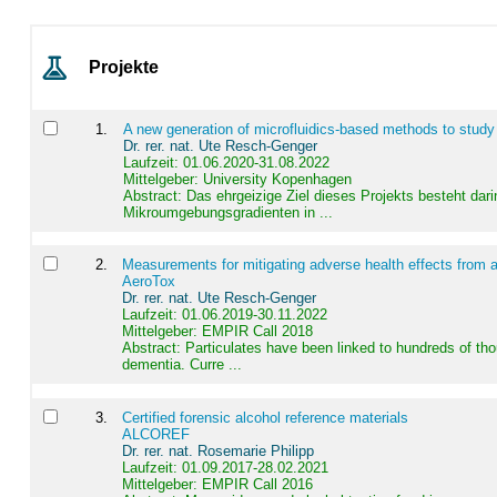
Projekte
1
.
A new generation of microfluidics-based methods to study
Dr. rer. nat. Ute Resch-Genger
Laufzeit: 01.06.2020-31.08.2022
Mittelgeber: University Kopenhagen
Abstract:
Das ehrgeizige Ziel dieses Projekts besteht dari
Mikroumgebungsgradienten in ...
2
.
Measurements for mitigating adverse health effects from a
AeroTox
Dr. rer. nat. Ute Resch-Genger
Laufzeit: 01.06.2019-30.11.2022
Mittelgeber: EMPIR Call 2018
Abstract:
Particulates have been linked to hundreds of th
dementia. Curre ...
3
.
Certified forensic alcohol reference materials
ALCOREF
Dr. rer. nat. Rosemarie Philipp
Laufzeit: 01.09.2017-28.02.2021
Mittelgeber: EMPIR Call 2016