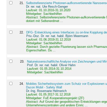
21
.
Selbstreferenzierte Photonen-aufkonvertierende Nanosen
Dr. rer. nat. Ute Resch-Genger
Laufzeit: 01.10.2016-31.10.2020
Mittelgeber: Sachbeihilfen
Abstract:
Selbstreferenzierte Photonen-aufkonvertierende
dotiert mit Seltenerdmet ...
22
.
DFG- Entwicklung eines Interfaces zu on-line Kopplung d
Priv.-Doz. Dr. rer. nat. habil. Björn Meermann
Laufzeit: 01.06.2019-31.12.2019
Mittelgeber: Sachbeihilfen
Abstract:
Durch gezielte Fluorierung lassen sich Pharmaze
Eigenschaften. Du ...
23
.
Naturwissenschaftliche Analyse von Zeichnungen und Min
Prof. Dr. rer. nat. habil. Oliver Hahn
Laufzeit: 01.05.2014-31.10.2014
Mittelgeber: Sachbeihilfen
24
.
Mobiles Sicherheitssystem zum Schutz vor Explosionen un
Ducon Mobil - Safety Wall
Dr.-Ing. Rosemarie Helmerich
Laufzeit: 01.05.2017-31.12.2018
Mittelgeber: FuE-Kooperationsprojekt (ZF)
Abstract:
Auf Grund der geopolitischen Entwicklungen erg
Unternehmenszentralen und andere Einric ...