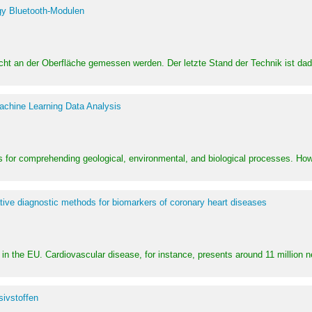
y Bluetooth-Modulen
dicht an der Oberfläche gemessen werden. Der letzte Stand der Technik ist d
achine Learning Data Analysis
 for comprehending geological, environmental, and biological processes. How
ative diagnostic methods for biomarkers of coronary heart diseases
in the EU. Cardiovascular disease, for instance, presents around 11 million n
ivstoffen