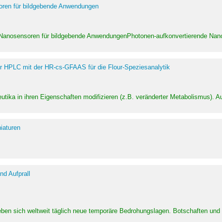
soren für bildgebende Anwendungen
 Nanosensoren für bildgebende AnwendungenPhotonen-aufkonvertierende Nanom
er HPLC mit der HR-cs-GFAAS für die Flour-Speziesanalytik
utika in ihren Eigenschaften modifizieren (z.B. veränderter Metabolismus). A
iaturen
d Aufprall
eben sich weltweit täglich neue temporäre Bedrohungslagen. Botschaften un