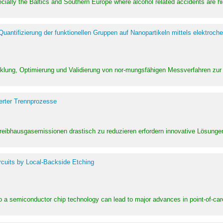
pecially the Baltics and Southern Europe where alcohol related accidents are 
ntifizierung der funktionellen Gruppen auf Nanopartikeln mittels elektroche
klung, Optimierung und Validierung von nor-mungsfähigen Messverfahren zur
erter Trennprozesse
Treibhausgasemissionen drastisch zu reduzieren erfordern innovative Lösungen,
rcuits by Local-Backside Etching
to a semiconductor chip technology can lead to major advances in point-of-car