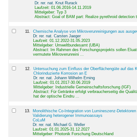
Dr. rer. nat. Knut Rurack
Laufzeit: 01.06.2016-14.11.2019
Mittelgeber: Typ 3
Abstract:
Goal of BAM part: Realize pyrethroid detection
11
.
Chemische Analyse von Mikroverunreinigungen aus ausgewä
Dr. rer. nat. Carsten Jaeger
Laufzeit: 01.12.2022-31.05.2023
Mittelgeber: Umweltbundesamt (UBA)
Abstract:
Im Rahmen des Forschungsprojekts sollen Elua
vermutete Mikroverunreini ...
12
.
Untersuchung zum Einfluss der Oberflächengüte auf das Ko
Chlorinduzierte Korrosion an E
Dr. rer. nat. Johann Wilhelm Erning
Laufzeit: 01.01.2017-30.06.2019
Mittelgeber: Industrielle Gemeinschaftsforschung (IGF)
Abstract:
Für Getränke erfolgt verbraucherseitig die Qu
hat der optische Eindru ...
13
.
Monolithische Co-Integration von Lumineszenz-Detektoren
Validierung heterogener Immunoassays
CoLuM
Dr. rer. nat. Michael G. Weller
Laufzeit: 01.01.2025-31.12.2027
Mittelgeber: Photonik Forschung Deutschland