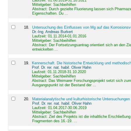
Laufzeit: 01.06.2019-31.10.2021
Mittelgeber: Sachbeihilfen
Abstract:
Durch gezielte Fluorierung lassen sich Pharmaze
Eigenschaften. Du ...
18
.
Untersuchung des Einflusses von Mg auf das Korrosionsver
Dr.-Ing. Andreas Burkert
Laufzeit: 01.11.2014-01.01.2016
Mittelgeber: Sachbeihilfen
Abstract:
Der Fortsetzungsantrag orientiert sich an den Z
entwickelten ...
19
.
Kennerschaft. Die historische Entwicklung und methodisc
Prof. Dr. rer. nat. habil. Oliver Hahn
Laufzeit: 01.11.2018-31.10.2020
Mittelgeber: Sachbeihilfen
Abstract:
Das Weimarer Forschungsprojekt setzt sich zum 
Ausgangspunkt ist der Bestand der ...
20
.
Materialanalytische und kulturhistorische Untersuchungen 
Prof. Dr. rer. nat. habil. Oliver Hahn
Laufzeit: 01.04.2017-30.06.2019
Mittelgeber: Sachbeihilfen
Abstract:
Ziel des Projekts ist die inhaltliche Erschließ
Fragmenten des 16.-19. ...