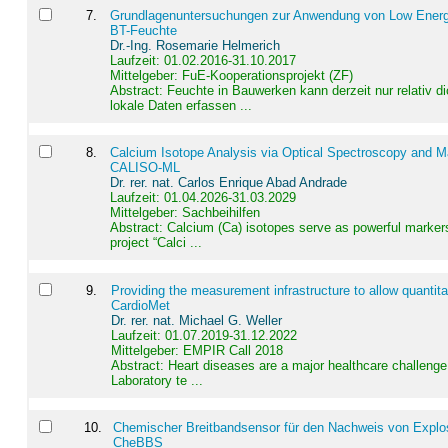
7
.
Grundlagenuntersuchungen zur Anwendung von Low Energ
BT-Feuchte
Dr.-Ing. Rosemarie Helmerich
Laufzeit: 01.02.2016-31.10.2017
Mittelgeber: FuE-Kooperationsprojekt (ZF)
Abstract:
Feuchte in Bauwerken kann derzeit nur relativ 
lokale Daten erfassen ...
8
.
Calcium Isotope Analysis via Optical Spectroscopy and M
CALISO-ML
Dr. rer. nat. Carlos Enrique Abad Andrade
Laufzeit: 01.04.2026-31.03.2029
Mittelgeber: Sachbeihilfen
Abstract:
Calcium (Ca) isotopes serve as powerful markers
project “Calci ...
9
.
Providing the measurement infrastructure to allow quantit
CardioMet
Dr. rer. nat. Michael G. Weller
Laufzeit: 01.07.2019-31.12.2022
Mittelgeber: EMPIR Call 2018
Abstract:
Heart diseases are a major healthcare challenge 
Laboratory te ...
10
.
Chemischer Breitbandsensor für den Nachweis von Explos
CheBBS