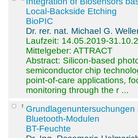
Integration of Biosensors ba
Local-Backside Etching
BioPIC
Dr. rer. nat. Michael G. Welle
Laufzeit: 14.05.2019-31.10.
Mittelgeber: ATTRACT
Abstract:
Silicon-based photo
semiconductor chip technolo
point-of-care applications, f
monitoring through the r ...
7
.
Grundlagenuntersuchungen 
Bluetooth-Modulen
BT-Feuchte