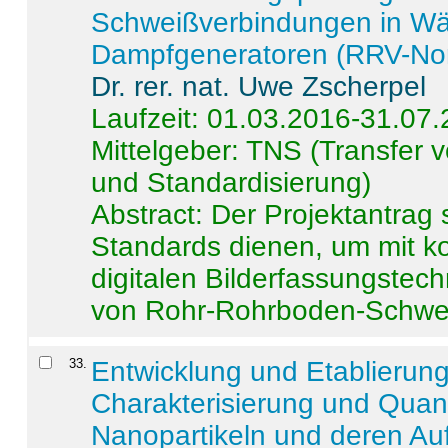
Schweißverbindungen in W
Dampfgeneratoren (RRV-No
Dr. rer. nat. Uwe Zscherpel
Laufzeit: 01.03.2016-31.07
Mittelgeber: TNS (Transfer
und Standardisierung)
Abstract:
Der Projektantrag 
Standards dienen, um mit k
digitalen Bilderfassungstec
von Rohr-Rohrboden-Schwei
33
.
Entwicklung und Etablierun
Charakterisierung und Quant
Nanopartikeln und deren Au