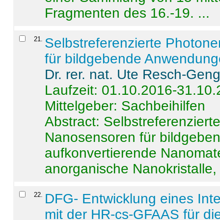
Fragmenten des 16.-19. ...
21
.
Selbstreferenzierte Photon
für bildgebende Anwendun
Dr. rer. nat. Ute Resch-Gen
Laufzeit: 01.10.2016-31.10
Mittelgeber: Sachbeihilfen
Abstract:
Selbstreferenzier
Nanosensoren für bildgeb
aufkonvertierende Nanomate
anorganische Nanokristalle, 
22
.
DFG- Entwicklung eines Int
mit der HR-cs-GFAAS für die