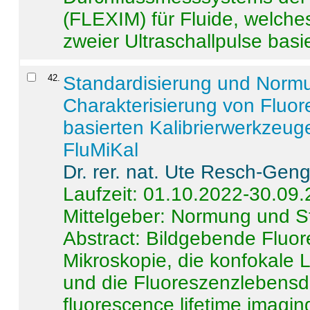
(FLEXIM) für Fluide, welche
zweier Ultraschallpulse basie
42
.
Standardisierung und Norm
Charakterisierung von Fluo
basierten Kalibrierwerkzeug
FluMiKal
Dr. rer. nat. Ute Resch-Gen
Laufzeit: 01.10.2022-30.09
Mittelgeber: Normung und S
Abstract:
Bildgebende Fluore
Mikroskopie, die konfokale
und die Fluoreszenzlebensd
fluorescence lifetime imaging