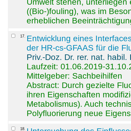
Umwelt stehen, unterliege
((Bio-)fouling), was im Beson
erheblichen Beeinträchtigung
17
.
Entwicklung eines Interface
der HR-cs-GFAAS für die Flu
Priv.-Doz. Dr. rer. nat. habi
Laufzeit: 01.06.2019-31.10
Mittelgeber: Sachbeihilfen
Abstract:
Durch gezielte Flu
ihren Eigenschaften modifizi
Metabolismus). Auch techni
Polyfluorierung neue Eigensc
18
.