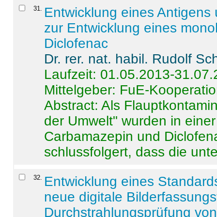
31
.
Entwicklung eines Antigens
zur Entwicklung eines monok
Diclofenac
Dr. rer. nat. habil. Rudolf S
Laufzeit: 01.05.2013-31.07
Mittelgeber: FuE-Kooperatio
Abstract:
Als Flauptkontamin
der Umwelt" wurden in ein
Carbamazepin und Diclofena
schlussfolgert, dass die unter
32
.
Entwicklung eines Standards
neue digitale Bilderfassungs
Durchstrahlungsprüfung vo