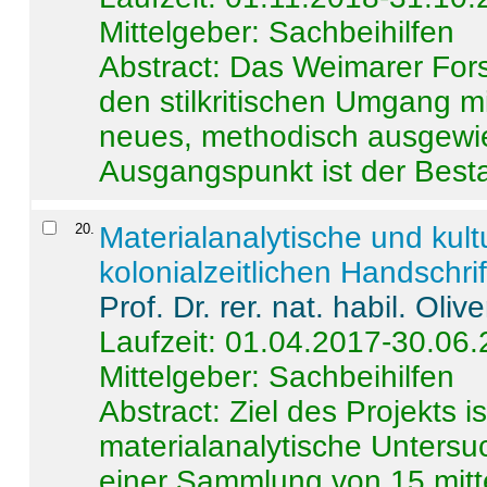
Mittelgeber: Sachbeihilfen
Abstract:
Das Weimarer Forsc
den stilkritischen Umgang m
neues, methodisch ausgewi
Ausgangspunkt ist der Besta
20
.
Materialanalytische und kul
kolonialzeitlichen Handschri
Prof. Dr. rer. nat. habil. Oli
Laufzeit: 01.04.2017-30.06
Mittelgeber: Sachbeihilfen
Abstract:
Ziel des Projekts i
materialanalytische Unters
einer Sammlung von 15 mitt