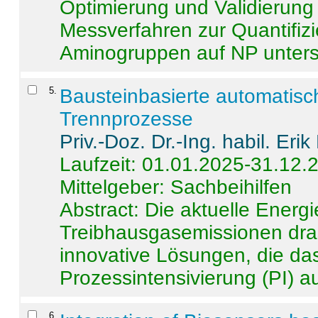
Optimierung und Validierun
Messverfahren zur Quantifiz
Aminogruppen auf NP untersch
5
.
Bausteinbasierte automatisc
Trennprozesse
Priv.-Doz. Dr.-Ing. habil. Eri
Laufzeit: 01.01.2025-31.12.
Mittelgeber: Sachbeihilfen
Abstract:
Die aktuelle Energi
Treibhausgasemissionen dras
innovative Lösungen, die das
Prozessintensivierung (PI) a
6
.