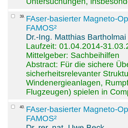
Untersuchungen, insbesonde
39
.
FAser-basierter Magneto-Op
FAMOS²
Dr.-Ing. Matthias Bartholmai
Laufzeit: 01.04.2014-31.03
Mittelgeber: Sachbeihilfen
Abstract:
Für die sichere Ü
sicherheitsrelevanter Strukt
Windenergieanlagen, Rumpf-
Flugzeugen) spielen in Compo
40
.
FAser-basierter Magneto-Op
FAMOS²
Dr. rer. nat. Uwe Beck