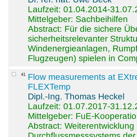
Laufzeit: 01.04.2014-31.07
Mittelgeber: Sachbeihilfen
Abstract:
Für die sichere Ü
sicherheitsrelevanter Strukt
Windenergieanlagen, Rumpf-
Flugzeugen) spielen in Compo
41
.
Flow measurements at EXtr
FLEXTemp
Dipl.-Ing. Thomas Heckel
Laufzeit: 01.07.2017-31.12
Mittelgeber: FuE-Kooperatio
Abstract:
Weiterentwicklun
Durchflussmesssystems der 