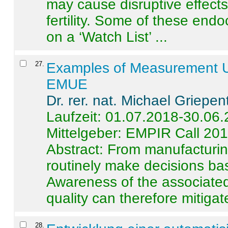
may cause disruptive effects
fertility. Some of these end
on a ‘Watch List’ ...
27
.
Examples of Measurement Un
EMUE
Dr. rer. nat. Michael Griepen
Laufzeit: 01.07.2018-30.06
Mittelgeber: EMPIR Call 20
Abstract:
From manufacturing
routinely make decisions b
Awareness of the associated
quality can therefore mitigate 
28
.