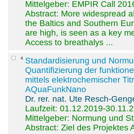
Mittelgeber: EMPIR Call 201
Abstract:
More widespread alc
the Baltics and Southern Eur
are high, is seen as a key m
Access to breathalys ...
4
.
Standardisierung und Norm
Quantifizierung der funktion
mittels elektrochemischer Ti
AQuaFunkNano
Dr. rer. nat. Ute Resch-Geng
Laufzeit: 01.12.2019-30.11.
Mittelgeber: Normung und St
Abstract:
Ziel des Projektes