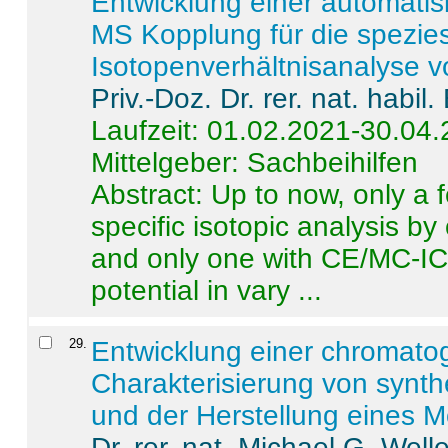
Entwicklung einer automatisi
MS Kopplung für die spezies
Isotopenverhältnisanalyse 
Priv.-Doz. Dr. rer. nat. habi
Laufzeit: 01.02.2021-30.04
Mittelgeber: Sachbeihilfen
Abstract:
Up to now, only a 
specific isotopic analysis 
and only one with CE/MC-ICP
potential in vary ...
29
.
Entwicklung einer chromat
Charakterisierung von synt
und der Herstellung eines M
Dr. rer. nat. Michael G. Welle