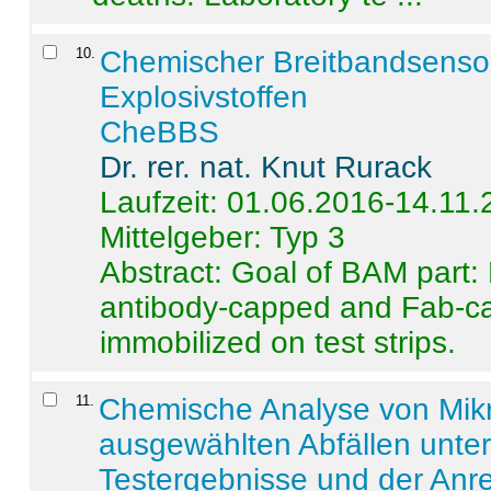
10
.
Chemischer Breitbandsenso
Explosivstoffen
CheBBS
Dr. rer. nat. Knut Rurack
Laufzeit: 01.06.2016-14.11
Mittelgeber: Typ 3
Abstract:
Goal of BAM part: 
antibody-capped and Fab-c
immobilized on test strips.
11
.
Chemische Analyse von Mik
ausgewählten Abfällen unter
Testergebnisse und der Anr