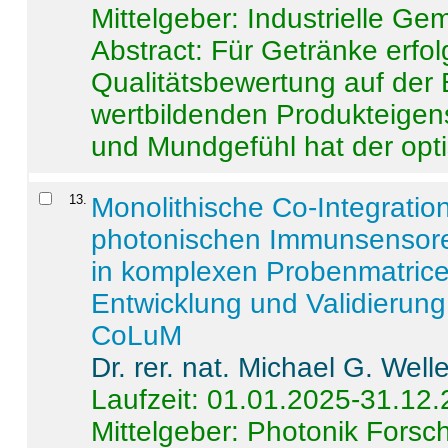
Mittelgeber: Industrielle G
Abstract:
Für Getränke erfol
Qualitätsbewertung auf der
wertbildenden Produkteige
und Mundgefühl hat der opti
13
.
Monolithische Co-Integrati
photonischen Immunsensore
in komplexen Probenmatrice
Entwicklung und Validieru
CoLuM
Dr. rer. nat. Michael G. Welle
Laufzeit: 01.01.2025-31.12
Mittelgeber: Photonik Fors