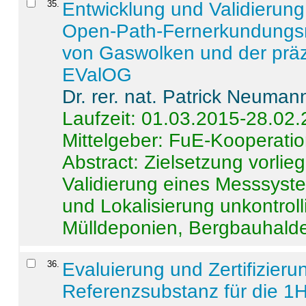
35
.
Entwicklung und Validierung 
Open-Path-Fernerkundungsm
von Gaswolken und der präz
EValOG
Dr. rer. nat. Patrick Neuman
Laufzeit: 01.03.2015-28.02
Mittelgeber: FuE-Kooperatio
Abstract:
Zielsetzung vorlie
Validierung eines Messsyst
und Lokalisierung unkontrol
Mülldeponien, Bergbauhalde
36
.
Evaluierung und Zertifizier
Referenzsubstanz für die 