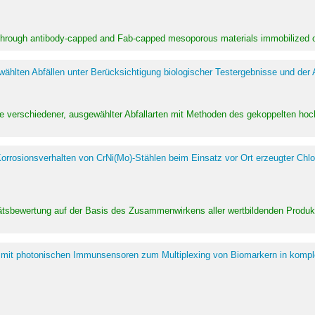
 through antibody-capped and Fab-capped mesoporous materials immobilized on
hlten Abfällen unter Berücksichtigung biologischer Testergebnisse und der
te verschiedener, ausgewählter Abfallarten mit Methoden des gekoppelten 
rrosionsverhalten von CrNi(Mo)-Stählen beim Einsatz vor Ort erzeugter Chlo
alitätsbewertung auf der Basis des Zusammenwirkens aller wertbildenden Pr
 mit photonischen Immunsensoren zum Multiplexing von Biomarkern in kompl