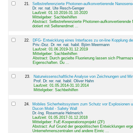
21
.
Selbstreferenzierte Photonen-aufkonvertierende Nanosen
Dr. rer. nat. Ute Resch-Genger
Laufzeit: 01.10.2016-31.10.2020
Mittelgeber: Sachbeihilfen
Abstract:
Selbstreferenzierte Photonen-aufkonvertierende
dotiert mit Seltenerdmet ...
22
.
DFG- Entwicklung eines Interfaces zu on-line Kopplung d
Priv.-Doz. Dr. rer. nat. habil. Björn Meermann
Laufzeit: 01.06.2019-31.12.2019
Mittelgeber: Sachbeihilfen
Abstract:
Durch gezielte Fluorierung lassen sich Pharmaze
Eigenschaften. Du ...
23
.
Naturwissenschaftliche Analyse von Zeichnungen und Min
Prof. Dr. rer. nat. habil. Oliver Hahn
Laufzeit: 01.05.2014-31.10.2014
Mittelgeber: Sachbeihilfen
24
.
Mobiles Sicherheitssystem zum Schutz vor Explosionen un
Ducon Mobil - Safety Wall
Dr.-Ing. Rosemarie Helmerich
Laufzeit: 01.05.2017-31.12.2018
Mittelgeber: FuE-Kooperationsprojekt (ZF)
Abstract:
Auf Grund der geopolitischen Entwicklungen erg
Unternehmenszentralen und andere Einric ...