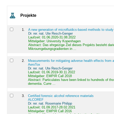
Projekte
1
.
A new generation of microfluidics-based methods to study
Dr. rer. nat. Ute Resch-Genger
Laufzeit: 01.06.2020-31.08.2022
Mittelgeber: University Kopenhagen
Abstract:
Das ehrgeizige Ziel dieses Projekts besteht dari
Mikroumgebungsgradienten in ...
2
.
Measurements for mitigating adverse health effects from a
AeroTox
Dr. rer. nat. Ute Resch-Genger
Laufzeit: 01.06.2019-30.11.2022
Mittelgeber: EMPIR Call 2018
Abstract:
Particulates have been linked to hundreds of th
dementia. Curre ...
3
.
Certified forensic alcohol reference materials
ALCOREF
Dr. rer. nat. Rosemarie Philipp
Laufzeit: 01.09.2017-28.02.2021
Mittelgeber: EMPIR Call 2016