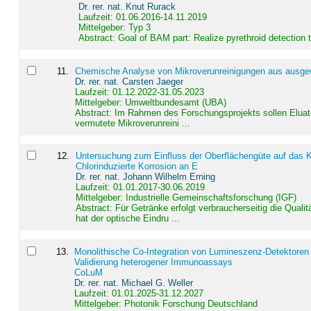
Dr. rer. nat. Knut Rurack
Laufzeit: 01.06.2016-14.11.2019
Mittelgeber: Typ 3
Abstract:
Goal of BAM part: Realize pyrethroid detection
11
.
Chemische Analyse von Mikroverunreinigungen aus ausgewä
Dr. rer. nat. Carsten Jaeger
Laufzeit: 01.12.2022-31.05.2023
Mittelgeber: Umweltbundesamt (UBA)
Abstract:
Im Rahmen des Forschungsprojekts sollen Elua
vermutete Mikroverunreini ...
12
.
Untersuchung zum Einfluss der Oberflächengüte auf das Ko
Chlorinduzierte Korrosion an E
Dr. rer. nat. Johann Wilhelm Erning
Laufzeit: 01.01.2017-30.06.2019
Mittelgeber: Industrielle Gemeinschaftsforschung (IGF)
Abstract:
Für Getränke erfolgt verbraucherseitig die Qu
hat der optische Eindru ...
13
.
Monolithische Co-Integration von Lumineszenz-Detektoren
Validierung heterogener Immunoassays
CoLuM
Dr. rer. nat. Michael G. Weller
Laufzeit: 01.01.2025-31.12.2027
Mittelgeber: Photonik Forschung Deutschland