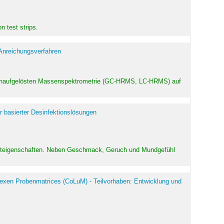
 test strips.
 Anreichungsverfahren
hochaufgelösten Massenspektrometrie (GC-HRMS, LC-HRMS) auf
r basierter Desinfektionslösungen
odukteigenschaften. Neben Geschmack, Geruch und Mundgefühl
exen Probenmatrices (CoLuM) - Teilvorhaben: Entwicklung und