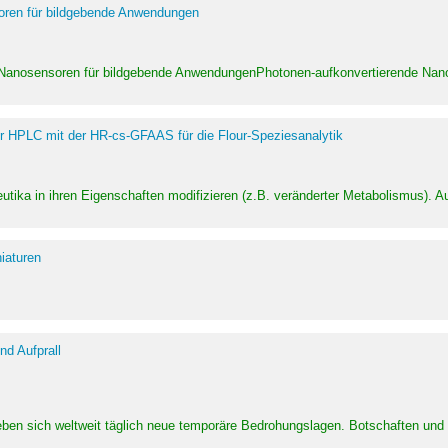
soren für bildgebende Anwendungen
 Nanosensoren für bildgebende AnwendungenPhotonen-aufkonvertierende Nanom
er HPLC mit der HR-cs-GFAAS für die Flour-Speziesanalytik
utika in ihren Eigenschaften modifizieren (z.B. veränderter Metabolismus). A
iaturen
d Aufprall
eben sich weltweit täglich neue temporäre Bedrohungslagen. Botschaften un