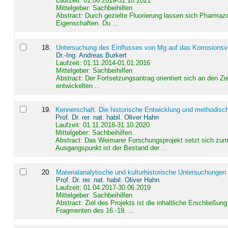
Laufzeit: 01.06.2019-31.10.2021
Mittelgeber: Sachbeihilfen
Abstract:
Durch gezielte Fluorierung lassen sich Pharmaze
Eigenschaften. Du ...
18
.
Untersuchung des Einflusses von Mg auf das Korrosionsver
Dr.-Ing. Andreas Burkert
Laufzeit: 01.11.2014-01.01.2016
Mittelgeber: Sachbeihilfen
Abstract:
Der Fortsetzungsantrag orientiert sich an den Z
entwickelten ...
19
.
Kennerschaft. Die historische Entwicklung und methodisc
Prof. Dr. rer. nat. habil. Oliver Hahn
Laufzeit: 01.11.2018-31.10.2020
Mittelgeber: Sachbeihilfen
Abstract:
Das Weimarer Forschungsprojekt setzt sich zum 
Ausgangspunkt ist der Bestand der ...
20
.
Materialanalytische und kulturhistorische Untersuchungen 
Prof. Dr. rer. nat. habil. Oliver Hahn
Laufzeit: 01.04.2017-30.06.2019
Mittelgeber: Sachbeihilfen
Abstract:
Ziel des Projekts ist die inhaltliche Erschließ
Fragmenten des 16.-19. ...