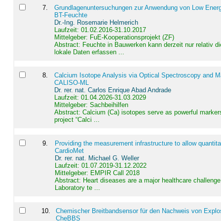
7
.
Grundlagenuntersuchungen zur Anwendung von Low Energ
BT-Feuchte
Dr.-Ing. Rosemarie Helmerich
Laufzeit: 01.02.2016-31.10.2017
Mittelgeber: FuE-Kooperationsprojekt (ZF)
Abstract:
Feuchte in Bauwerken kann derzeit nur relativ 
lokale Daten erfassen ...
8
.
Calcium Isotope Analysis via Optical Spectroscopy and M
CALISO-ML
Dr. rer. nat. Carlos Enrique Abad Andrade
Laufzeit: 01.04.2026-31.03.2029
Mittelgeber: Sachbeihilfen
Abstract:
Calcium (Ca) isotopes serve as powerful markers
project “Calci ...
9
.
Providing the measurement infrastructure to allow quantit
CardioMet
Dr. rer. nat. Michael G. Weller
Laufzeit: 01.07.2019-31.12.2022
Mittelgeber: EMPIR Call 2018
Abstract:
Heart diseases are a major healthcare challenge 
Laboratory te ...
10
.
Chemischer Breitbandsensor für den Nachweis von Explos
CheBBS