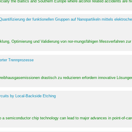
pecially the Baltics and Southern Europe where alcohol related accidents are 
ntifizierung der funktionellen Gruppen auf Nanopartikeln mittels elektroche
klung, Optimierung und Validierung von nor-mungsfähigen Messverfahren zur
erter Trennprozesse
Treibhausgasemissionen drastisch zu reduzieren erfordern innovative Lösungen,
rcuits by Local-Backside Etching
to a semiconductor chip technology can lead to major advances in point-of-car