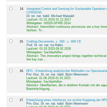
14
.
Integrated Control and Sensing for Sustainable Operation 
CONSENS
Dr. rer. nat. habil. Michael Maiwald
Laufzeit: 01.01.2015-31.12.2017
Mittelgeber: H2020-SPIRE-2014
Abstract:
Intensified continuous processes are a key innov
fashion. To ...
15
.
Crafting Documents, c. 500 - c. 800 CE
Prof. Dr. rer. nat. Ira Rabin
Laufzeit: 01.03.2023-28.02.2026
Mittelgeber: Sachbeihilfen
Abstract:
This innovative project brings together technica
the key tran ...
16
.
DFG - Entwicklung analytischer Methoden zur Speziesanal
Priv.-Doz. Dr. rer. nat. habil. Björn Meermann
Laufzeit: 01.06.2019-31.01.2021
Mittelgeber: Sachbeihilfen
Abstract:
Oberflächen, die in direkten Kontakt mit der aq
Beeinträchtigung ...
17
.
Entwicklung eines Interfaces zur on-line Kopplung der HP
Priv.-Doz. Dr. rer. nat. habil. Björn Meermann