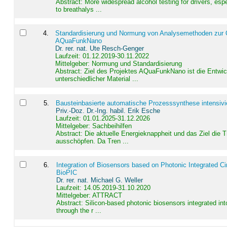
Abstract:
More widespread alcohol testing for drivers, es
to breathalys ...
4
.
Standardisierung und Normung von Analysemethoden zur Qua
AQuaFunkNano
Dr. rer. nat. Ute Resch-Genger
Laufzeit: 01.12.2019-30.11.2022
Mittelgeber: Normung und Standardisierung
Abstract:
Ziel des Projektes AQuaFunkNano ist die Entwic
unterschiedlicher Material ...
5
.
Bausteinbasierte automatische Prozesssynthese intensivi
Priv.-Doz. Dr.-Ing. habil. Erik Esche
Laufzeit: 01.01.2025-31.12.2026
Mittelgeber: Sachbeihilfen
Abstract:
Die aktuelle Energieknappheit und das Ziel die 
ausschöpfen. Da Tren ...
6
.
Integration of Biosensors based on Photonic Integrated Ci
BioPIC
Dr. rer. nat. Michael G. Weller
Laufzeit: 14.05.2019-31.10.2020
Mittelgeber: ATTRACT
Abstract:
Silicon-based photonic biosensors integrated in
through the r ...