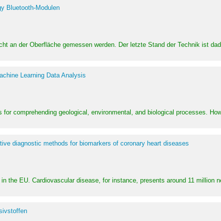
y Bluetooth-Modulen
dicht an der Oberfläche gemessen werden. Der letzte Stand der Technik ist d
achine Learning Data Analysis
 for comprehending geological, environmental, and biological processes. How
ative diagnostic methods for biomarkers of coronary heart diseases
in the EU. Cardiovascular disease, for instance, presents around 11 million n
ivstoffen