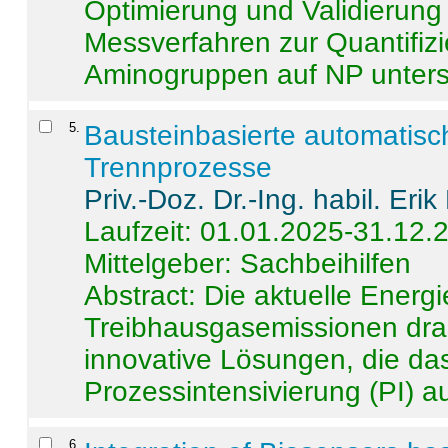
Optimierung und Validierun
Messverfahren zur Quantifiz
Aminogruppen auf NP untersch
5
.
Bausteinbasierte automatisc
Trennprozesse
Priv.-Doz. Dr.-Ing. habil. Eri
Laufzeit: 01.01.2025-31.12.
Mittelgeber: Sachbeihilfen
Abstract:
Die aktuelle Energi
Treibhausgasemissionen dras
innovative Lösungen, die das
Prozessintensivierung (PI) a
6
.