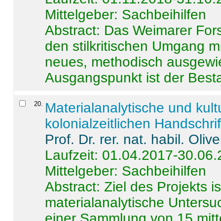
Mittelgeber: Sachbeihilfen
Abstract:
Das Weimarer Forsc
den stilkritischen Umgang m
neues, methodisch ausgewi
Ausgangspunkt ist der Besta
20
.
Materialanalytische und kul
kolonialzeitlichen Handschri
Prof. Dr. rer. nat. habil. Oli
Laufzeit: 01.04.2017-30.06
Mittelgeber: Sachbeihilfen
Abstract:
Ziel des Projekts i
materialanalytische Unters
einer Sammlung von 15 mitt