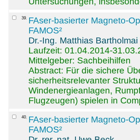
Untersuchungen, insbesonde
39
.
FAser-basierter Magneto-Op
FAMOS²
Dr.-Ing. Matthias Bartholmai
Laufzeit: 01.04.2014-31.03
Mittelgeber: Sachbeihilfen
Abstract:
Für die sichere Ü
sicherheitsrelevanter Strukt
Windenergieanlagen, Rumpf-
Flugzeugen) spielen in Compo
40
.
FAser-basierter Magneto-Op
FAMOS²
Dr. rer. nat. Uwe Beck