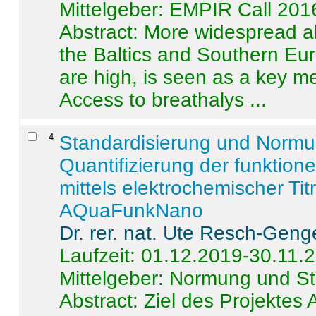
Mittelgeber: EMPIR Call 201
Abstract:
More widespread alc
the Baltics and Southern Eur
are high, is seen as a key m
Access to breathalys ...
4
.
Standardisierung und Norm
Quantifizierung der funktion
mittels elektrochemischer Ti
AQuaFunkNano
Dr. rer. nat. Ute Resch-Geng
Laufzeit: 01.12.2019-30.11.
Mittelgeber: Normung und St
Abstract:
Ziel des Projektes