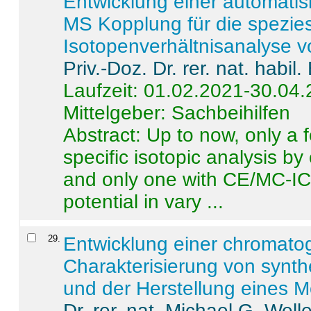
Entwicklung einer automatisi
MS Kopplung für die spezies
Isotopenverhältnisanalyse 
Priv.-Doz. Dr. rer. nat. habi
Laufzeit: 01.02.2021-30.04
Mittelgeber: Sachbeihilfen
Abstract:
Up to now, only a 
specific isotopic analysis 
and only one with CE/MC-ICP
potential in vary ...
29
.
Entwicklung einer chromat
Charakterisierung von synt
und der Herstellung eines M
Dr. rer. nat. Michael G. Welle