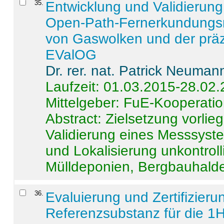
35
.
Entwicklung und Validierung 
Open-Path-Fernerkundungsm
von Gaswolken und der präz
EValOG
Dr. rer. nat. Patrick Neuman
Laufzeit: 01.03.2015-28.02
Mittelgeber: FuE-Kooperatio
Abstract:
Zielsetzung vorlie
Validierung eines Messsyst
und Lokalisierung unkontrol
Mülldeponien, Bergbauhalde
36
.
Evaluierung und Zertifizier
Referenzsubstanz für die 