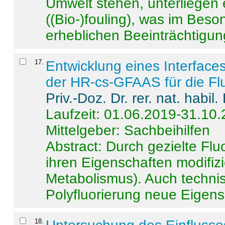
Umwelt stehen, unterliege
((Bio-)fouling), was im Beson
erheblichen Beeinträchtigung
17
.
Entwicklung eines Interface
der HR-cs-GFAAS für die Flu
Priv.-Doz. Dr. rer. nat. habi
Laufzeit: 01.06.2019-31.10
Mittelgeber: Sachbeihilfen
Abstract:
Durch gezielte Flu
ihren Eigenschaften modifizi
Metabolismus). Auch techni
Polyfluorierung neue Eigensc
18
.