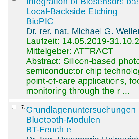
Integration of Biosensors ba
Local-Backside Etching
BioPIC
Dr. rer. nat. Michael G. Welle
Laufzeit: 14.05.2019-31.10.
Mittelgeber: ATTRACT
Abstract:
Silicon-based photo
semiconductor chip technolo
point-of-care applications, f
monitoring through the r ...
7
.
Grundlagenuntersuchungen 
Bluetooth-Modulen
BT-Feuchte