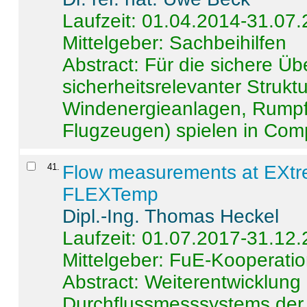
Laufzeit: 01.04.2014-31.07
Mittelgeber: Sachbeihilfen
Abstract:
Für die sichere Ü
sicherheitsrelevanter Strukt
Windenergieanlagen, Rumpf-
Flugzeugen) spielen in Compo
41
.
Flow measurements at EXtr
FLEXTemp
Dipl.-Ing. Thomas Heckel
Laufzeit: 01.07.2017-31.12
Mittelgeber: FuE-Kooperatio
Abstract:
Weiterentwicklun
Durchflussmesssystems der 