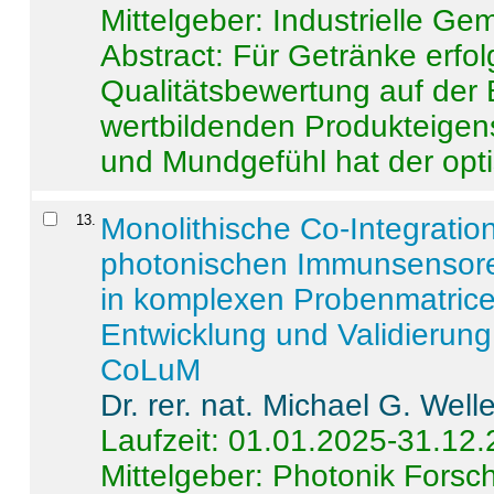
Mittelgeber: Industrielle G
Abstract:
Für Getränke erfol
Qualitätsbewertung auf der
wertbildenden Produkteige
und Mundgefühl hat der opti
13
.
Monolithische Co-Integrati
photonischen Immunsensore
in komplexen Probenmatrice
Entwicklung und Validieru
CoLuM
Dr. rer. nat. Michael G. Welle
Laufzeit: 01.01.2025-31.12
Mittelgeber: Photonik Fors