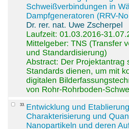
Schweißverbindungen in W
Dampfgeneratoren (RRV-No
Dr. rer. nat. Uwe Zscherpel
Laufzeit: 01.03.2016-31.07
Mittelgeber: TNS (Transfer
und Standardisierung)
Abstract:
Der Projektantrag 
Standards dienen, um mit k
digitalen Bilderfassungstec
von Rohr-Rohrboden-Schwei
33
.
Entwicklung und Etablierun
Charakterisierung und Quant
Nanopartikeln und deren Au