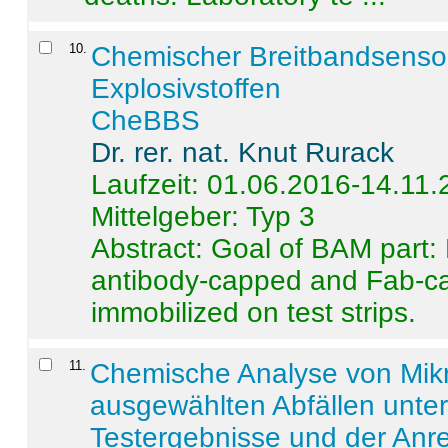
10
.
Chemischer Breitbandsenso
Explosivstoffen
CheBBS
Dr. rer. nat. Knut Rurack
Laufzeit: 01.06.2016-14.11
Mittelgeber: Typ 3
Abstract:
Goal of BAM part: 
antibody-capped and Fab-c
immobilized on test strips.
11
.
Chemische Analyse von Mik
ausgewählten Abfällen unter
Testergebnisse und der Anr