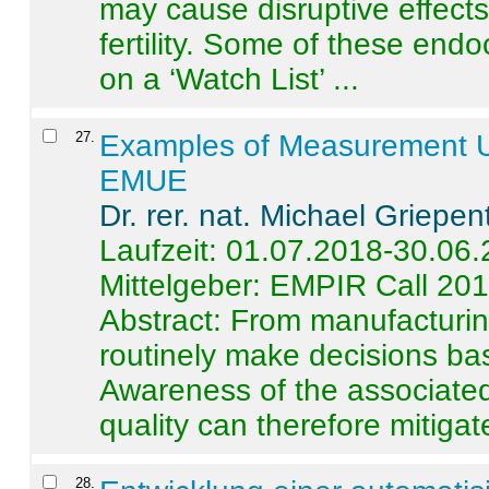
may cause disruptive effects
fertility. Some of these end
on a ‘Watch List’ ...
27
.
Examples of Measurement Un
EMUE
Dr. rer. nat. Michael Griepen
Laufzeit: 01.07.2018-30.06
Mittelgeber: EMPIR Call 20
Abstract:
From manufacturing
routinely make decisions b
Awareness of the associated
quality can therefore mitigate 
28
.