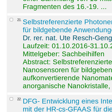
Fragmenten des 16.-19. ...
21
.
Selbstreferenzierte Photon
für bildgebende Anwendun
Dr. rer. nat. Ute Resch-Gen
Laufzeit: 01.10.2016-31.10
Mittelgeber: Sachbeihilfen
Abstract:
Selbstreferenzier
Nanosensoren für bildgeb
aufkonvertierende Nanomate
anorganische Nanokristalle, 
22
.
DFG- Entwicklung eines Int
mit der HR-cs-GFAAS für die