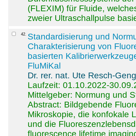
(FLEXIM) für Fluide, welche
zweier Ultraschallpulse basie
42
.
Standardisierung und Norm
Charakterisierung von Fluo
basierten Kalibrierwerkzeug
FluMiKal
Dr. rer. nat. Ute Resch-Gen
Laufzeit: 01.10.2022-30.09
Mittelgeber: Normung und S
Abstract:
Bildgebende Fluore
Mikroskopie, die konfokale
und die Fluoreszenzlebensd
fluorescence lifetime imaging