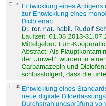
31
.
Entwicklung eines Antigens
zur Entwicklung eines monok
Diclofenac
Dr. rer. nat. habil. Rudolf S
Laufzeit: 01.05.2013-31.07
Mittelgeber: FuE-Kooperatio
Abstract:
Als Flauptkontamin
der Umwelt" wurden in ein
Carbamazepin und Diclofena
schlussfolgert, dass die unter
32
.
Entwicklung eines Standards
neue digitale Bilderfassungs
Durchstrahlungsprüfung vo