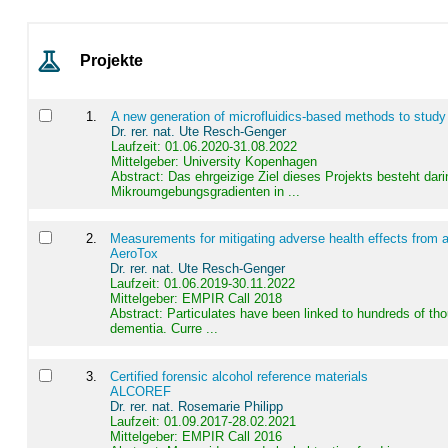
Projekte
1
.
A new generation of microfluidics-based methods to study
Dr. rer. nat. Ute Resch-Genger
Laufzeit: 01.06.2020-31.08.2022
Mittelgeber: University Kopenhagen
Abstract:
Das ehrgeizige Ziel dieses Projekts besteht dari
Mikroumgebungsgradienten in ...
2
.
Measurements for mitigating adverse health effects from a
AeroTox
Dr. rer. nat. Ute Resch-Genger
Laufzeit: 01.06.2019-30.11.2022
Mittelgeber: EMPIR Call 2018
Abstract:
Particulates have been linked to hundreds of th
dementia. Curre ...
3
.
Certified forensic alcohol reference materials
ALCOREF
Dr. rer. nat. Rosemarie Philipp
Laufzeit: 01.09.2017-28.02.2021
Mittelgeber: EMPIR Call 2016