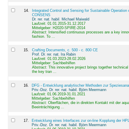
14
.
Integrated Control and Sensing for Sustainable Operation 
CONSENS
Dr. rer. nat. habil. Michael Maiwald
Laufzeit: 01.01.2015-31.12.2017
Mittelgeber: H2020-SPIRE-2014
Abstract:
Intensified continuous processes are a key innov
fashion. To ...
15
.
Crafting Documents, c. 500 - c. 800 CE
Prof. Dr. rer. nat. Ira Rabin
Laufzeit: 01.03.2023-28.02.2026
Mittelgeber: Sachbeihilfen
Abstract:
This innovative project brings together technica
the key tran ...
16
.
DFG - Entwicklung analytischer Methoden zur Speziesanal
Priv.-Doz. Dr. rer. nat. habil. Björn Meermann
Laufzeit: 01.06.2019-31.01.2021
Mittelgeber: Sachbeihilfen
Abstract:
Oberflächen, die in direkten Kontakt mit der aq
Beeinträchtigung ...
17
.
Entwicklung eines Interfaces zur on-line Kopplung der HP
Priv.-Doz. Dr. rer. nat. habil. Björn Meermann