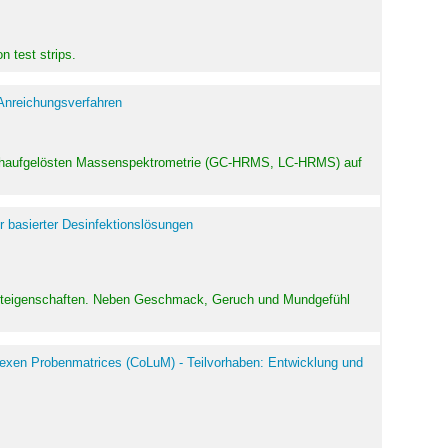
 test strips.
 Anreichungsverfahren
hochaufgelösten Massenspektrometrie (GC-HRMS, LC-HRMS) auf
r basierter Desinfektionslösungen
odukteigenschaften. Neben Geschmack, Geruch und Mundgefühl
exen Probenmatrices (CoLuM) - Teilvorhaben: Entwicklung und