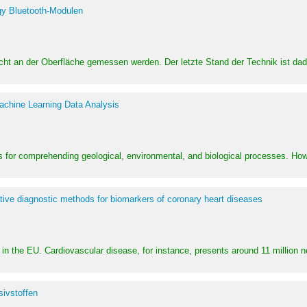
y Bluetooth-Modulen
dicht an der Oberfläche gemessen werden. Der letzte Stand der Technik ist d
achine Learning Data Analysis
 for comprehending geological, environmental, and biological processes. How
ative diagnostic methods for biomarkers of coronary heart diseases
in the EU. Cardiovascular disease, for instance, presents around 11 million n
ivstoffen