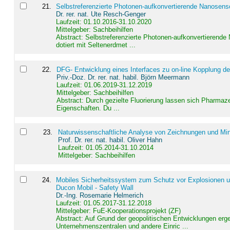
21
.
Selbstreferenzierte Photonen-aufkonvertierende Nanosen
Dr. rer. nat. Ute Resch-Genger
Laufzeit: 01.10.2016-31.10.2020
Mittelgeber: Sachbeihilfen
Abstract:
Selbstreferenzierte Photonen-aufkonvertierende
dotiert mit Seltenerdmet ...
22
.
DFG- Entwicklung eines Interfaces zu on-line Kopplung d
Priv.-Doz. Dr. rer. nat. habil. Björn Meermann
Laufzeit: 01.06.2019-31.12.2019
Mittelgeber: Sachbeihilfen
Abstract:
Durch gezielte Fluorierung lassen sich Pharmaze
Eigenschaften. Du ...
23
.
Naturwissenschaftliche Analyse von Zeichnungen und Min
Prof. Dr. rer. nat. habil. Oliver Hahn
Laufzeit: 01.05.2014-31.10.2014
Mittelgeber: Sachbeihilfen
24
.
Mobiles Sicherheitssystem zum Schutz vor Explosionen un
Ducon Mobil - Safety Wall
Dr.-Ing. Rosemarie Helmerich
Laufzeit: 01.05.2017-31.12.2018
Mittelgeber: FuE-Kooperationsprojekt (ZF)
Abstract:
Auf Grund der geopolitischen Entwicklungen erg
Unternehmenszentralen und andere Einric ...