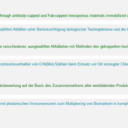
 through antibody-capped and Fab-capped mesoporous materials immobilized on
hlten Abfällen unter Berücksichtigung biologischer Testergebnisse und der
te verschiedener, ausgewählter Abfallarten mit Methoden des gekoppelten 
rrosionsverhalten von CrNi(Mo)-Stählen beim Einsatz vor Ort erzeugter Chlo
alitätsbewertung auf der Basis des Zusammenwirkens aller wertbildenden Pr
 mit photonischen Immunsensoren zum Multiplexing von Biomarkern in kompl