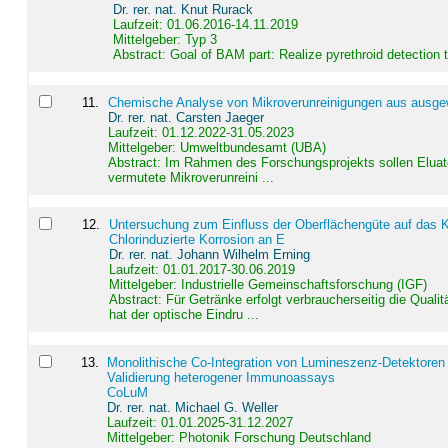
Dr. rer. nat. Knut Rurack
Laufzeit: 01.06.2016-14.11.2019
Mittelgeber: Typ 3
Abstract:
Goal of BAM part: Realize pyrethroid detection
11
.
Chemische Analyse von Mikroverunreinigungen aus ausgewä
Dr. rer. nat. Carsten Jaeger
Laufzeit: 01.12.2022-31.05.2023
Mittelgeber: Umweltbundesamt (UBA)
Abstract:
Im Rahmen des Forschungsprojekts sollen Elua
vermutete Mikroverunreini ...
12
.
Untersuchung zum Einfluss der Oberflächengüte auf das Ko
Chlorinduzierte Korrosion an E
Dr. rer. nat. Johann Wilhelm Erning
Laufzeit: 01.01.2017-30.06.2019
Mittelgeber: Industrielle Gemeinschaftsforschung (IGF)
Abstract:
Für Getränke erfolgt verbraucherseitig die Qu
hat der optische Eindru ...
13
.
Monolithische Co-Integration von Lumineszenz-Detektoren
Validierung heterogener Immunoassays
CoLuM
Dr. rer. nat. Michael G. Weller
Laufzeit: 01.01.2025-31.12.2027
Mittelgeber: Photonik Forschung Deutschland