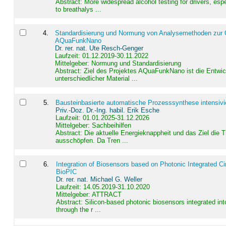
Abstract:
More widespread alcohol testing for drivers, es
to breathalys ...
4
.
Standardisierung und Normung von Analysemethoden zur Qua
AQuaFunkNano
Dr. rer. nat. Ute Resch-Genger
Laufzeit: 01.12.2019-30.11.2022
Mittelgeber: Normung und Standardisierung
Abstract:
Ziel des Projektes AQuaFunkNano ist die Entwic
unterschiedlicher Material ...
5
.
Bausteinbasierte automatische Prozesssynthese intensivi
Priv.-Doz. Dr.-Ing. habil. Erik Esche
Laufzeit: 01.01.2025-31.12.2026
Mittelgeber: Sachbeihilfen
Abstract:
Die aktuelle Energieknappheit und das Ziel die 
ausschöpfen. Da Tren ...
6
.
Integration of Biosensors based on Photonic Integrated Ci
BioPIC
Dr. rer. nat. Michael G. Weller
Laufzeit: 14.05.2019-31.10.2020
Mittelgeber: ATTRACT
Abstract:
Silicon-based photonic biosensors integrated in
through the r ...