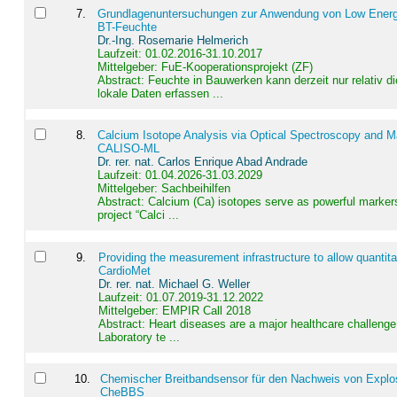
7
.
Grundlagenuntersuchungen zur Anwendung von Low Energ
BT-Feuchte
Dr.-Ing. Rosemarie Helmerich
Laufzeit: 01.02.2016-31.10.2017
Mittelgeber: FuE-Kooperationsprojekt (ZF)
Abstract:
Feuchte in Bauwerken kann derzeit nur relativ 
lokale Daten erfassen ...
8
.
Calcium Isotope Analysis via Optical Spectroscopy and M
CALISO-ML
Dr. rer. nat. Carlos Enrique Abad Andrade
Laufzeit: 01.04.2026-31.03.2029
Mittelgeber: Sachbeihilfen
Abstract:
Calcium (Ca) isotopes serve as powerful markers
project “Calci ...
9
.
Providing the measurement infrastructure to allow quantit
CardioMet
Dr. rer. nat. Michael G. Weller
Laufzeit: 01.07.2019-31.12.2022
Mittelgeber: EMPIR Call 2018
Abstract:
Heart diseases are a major healthcare challenge 
Laboratory te ...
10
.
Chemischer Breitbandsensor für den Nachweis von Explos
CheBBS