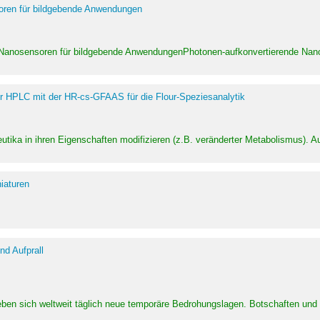
soren für bildgebende Anwendungen
 Nanosensoren für bildgebende AnwendungenPhotonen-aufkonvertierende Nanom
er HPLC mit der HR-cs-GFAAS für die Flour-Speziesanalytik
utika in ihren Eigenschaften modifizieren (z.B. veränderter Metabolismus). A
iaturen
d Aufprall
eben sich weltweit täglich neue temporäre Bedrohungslagen. Botschaften un