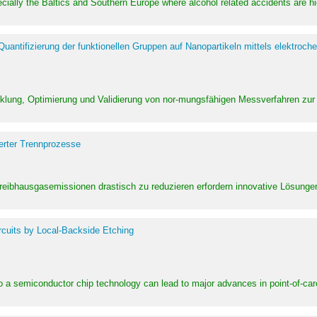
pecially the Baltics and Southern Europe where alcohol related accidents are 
ntifizierung der funktionellen Gruppen auf Nanopartikeln mittels elektroche
klung, Optimierung und Validierung von nor-mungsfähigen Messverfahren zur
erter Trennprozesse
Treibhausgasemissionen drastisch zu reduzieren erfordern innovative Lösungen,
rcuits by Local-Backside Etching
to a semiconductor chip technology can lead to major advances in point-of-car