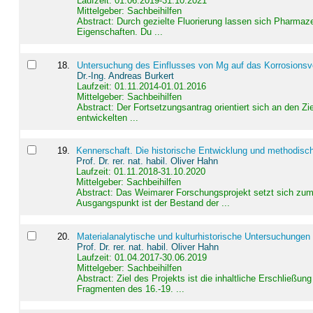
Laufzeit: 01.06.2019-31.10.2021
Mittelgeber: Sachbeihilfen
Abstract:
Durch gezielte Fluorierung lassen sich Pharmaze
Eigenschaften. Du ...
18
.
Untersuchung des Einflusses von Mg auf das Korrosionsver
Dr.-Ing. Andreas Burkert
Laufzeit: 01.11.2014-01.01.2016
Mittelgeber: Sachbeihilfen
Abstract:
Der Fortsetzungsantrag orientiert sich an den Z
entwickelten ...
19
.
Kennerschaft. Die historische Entwicklung und methodisc
Prof. Dr. rer. nat. habil. Oliver Hahn
Laufzeit: 01.11.2018-31.10.2020
Mittelgeber: Sachbeihilfen
Abstract:
Das Weimarer Forschungsprojekt setzt sich zum 
Ausgangspunkt ist der Bestand der ...
20
.
Materialanalytische und kulturhistorische Untersuchungen 
Prof. Dr. rer. nat. habil. Oliver Hahn
Laufzeit: 01.04.2017-30.06.2019
Mittelgeber: Sachbeihilfen
Abstract:
Ziel des Projekts ist die inhaltliche Erschließ
Fragmenten des 16.-19. ...