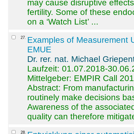
may cause disruptive effects
fertility. Some of these end
on a ‘Watch List’ ...
27
.
Examples of Measurement Un
EMUE
Dr. rer. nat. Michael Griepen
Laufzeit: 01.07.2018-30.06
Mittelgeber: EMPIR Call 20
Abstract:
From manufacturing
routinely make decisions b
Awareness of the associated
quality can therefore mitigate 
28
.