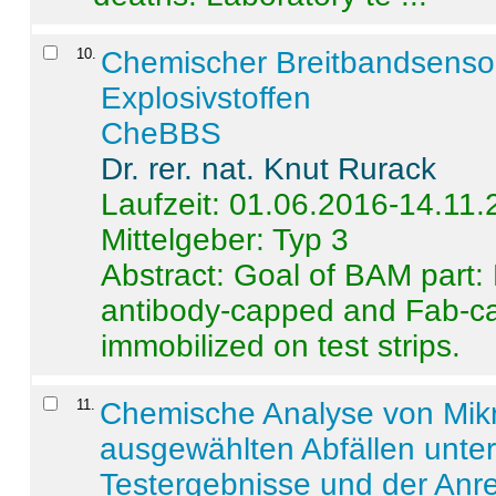
10
.
Chemischer Breitbandsenso
Explosivstoffen
CheBBS
Dr. rer. nat. Knut Rurack
Laufzeit: 01.06.2016-14.11
Mittelgeber: Typ 3
Abstract:
Goal of BAM part: 
antibody-capped and Fab-c
immobilized on test strips.
11
.
Chemische Analyse von Mik
ausgewählten Abfällen unter
Testergebnisse und der Anr