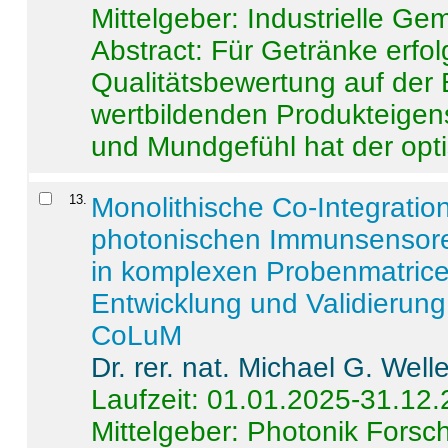
Mittelgeber: Industrielle G
Abstract:
Für Getränke erfol
Qualitätsbewertung auf der
wertbildenden Produkteige
und Mundgefühl hat der opti
13
.
Monolithische Co-Integrati
photonischen Immunsensore
in komplexen Probenmatrice
Entwicklung und Validieru
CoLuM
Dr. rer. nat. Michael G. Welle
Laufzeit: 01.01.2025-31.12
Mittelgeber: Photonik Fors