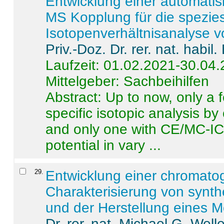
Entwicklung einer automatisi
MS Kopplung für die spezies
Isotopenverhältnisanalyse 
Priv.-Doz. Dr. rer. nat. habi
Laufzeit: 01.02.2021-30.04
Mittelgeber: Sachbeihilfen
Abstract:
Up to now, only a 
specific isotopic analysis 
and only one with CE/MC-ICP
potential in vary ...
29
.
Entwicklung einer chromat
Charakterisierung von synt
und der Herstellung eines M
Dr. rer. nat. Michael G. Welle