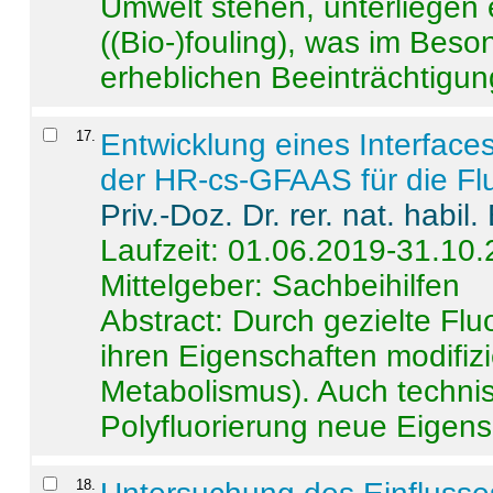
Umwelt stehen, unterliege
((Bio-)fouling), was im Beson
erheblichen Beeinträchtigung
17
.
Entwicklung eines Interface
der HR-cs-GFAAS für die Flu
Priv.-Doz. Dr. rer. nat. habi
Laufzeit: 01.06.2019-31.10
Mittelgeber: Sachbeihilfen
Abstract:
Durch gezielte Flu
ihren Eigenschaften modifizi
Metabolismus). Auch techni
Polyfluorierung neue Eigensc
18
.