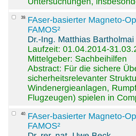
Untersuchungen, insbesonde
39
.
FAser-basierter Magneto-Op
FAMOS²
Dr.-Ing. Matthias Bartholmai
Laufzeit: 01.04.2014-31.03
Mittelgeber: Sachbeihilfen
Abstract:
Für die sichere Ü
sicherheitsrelevanter Strukt
Windenergieanlagen, Rumpf-
Flugzeugen) spielen in Compo
40
.
FAser-basierter Magneto-Op
FAMOS²
Dr. rer. nat. Uwe Beck