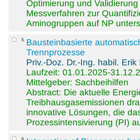
Optimierung und Validierun
Messverfahren zur Quantifiz
Aminogruppen auf NP untersch
5
.
Bausteinbasierte automatisc
Trennprozesse
Priv.-Doz. Dr.-Ing. habil. Eri
Laufzeit: 01.01.2025-31.12.
Mittelgeber: Sachbeihilfen
Abstract:
Die aktuelle Energi
Treibhausgasemissionen dras
innovative Lösungen, die das
Prozessintensivierung (PI) a
6
.