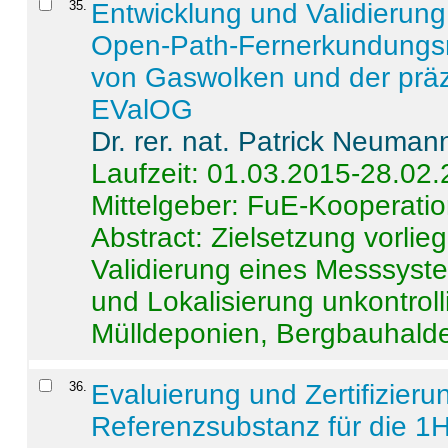
35
.
Entwicklung und Validierung 
Open-Path-Fernerkundungsm
von Gaswolken und der präz
EValOG
Dr. rer. nat. Patrick Neuman
Laufzeit: 01.03.2015-28.02
Mittelgeber: FuE-Kooperatio
Abstract:
Zielsetzung vorlie
Validierung eines Messsyst
und Lokalisierung unkontrol
Mülldeponien, Bergbauhalde
36
.
Evaluierung und Zertifizier
Referenzsubstanz für die 