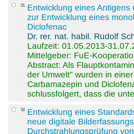
31
.
Entwicklung eines Antigens
zur Entwicklung eines monok
Diclofenac
Dr. rer. nat. habil. Rudolf S
Laufzeit: 01.05.2013-31.07
Mittelgeber: FuE-Kooperatio
Abstract:
Als Flauptkontamin
der Umwelt" wurden in ein
Carbamazepin und Diclofena
schlussfolgert, dass die unter
32
.
Entwicklung eines Standards
neue digitale Bilderfassungs
Durchstrahlungsprüfung vo