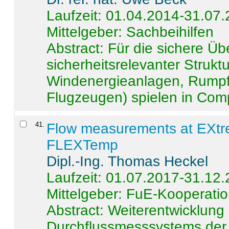
Laufzeit: 01.04.2014-31.07
Mittelgeber: Sachbeihilfen
Abstract:
Für die sichere Ü
sicherheitsrelevanter Strukt
Windenergieanlagen, Rumpf-
Flugzeugen) spielen in Compo
41
.
Flow measurements at EXtr
FLEXTemp
Dipl.-Ing. Thomas Heckel
Laufzeit: 01.07.2017-31.12
Mittelgeber: FuE-Kooperatio
Abstract:
Weiterentwicklun
Durchflussmesssystems der 