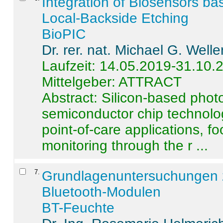
Integration of Biosensors ba
Local-Backside Etching
BioPIC
Dr. rer. nat. Michael G. Welle
Laufzeit: 14.05.2019-31.10.
Mittelgeber: ATTRACT
Abstract:
Silicon-based photo
semiconductor chip technolo
point-of-care applications, f
monitoring through the r ...
7
.
Grundlagenuntersuchungen 
Bluetooth-Modulen
BT-Feuchte