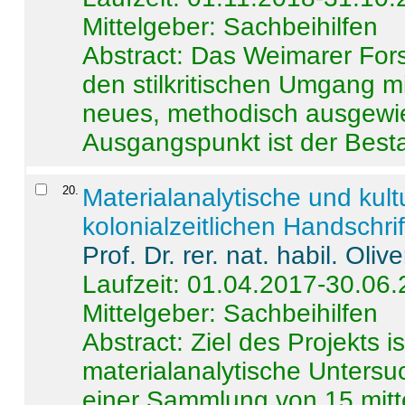
Mittelgeber: Sachbeihilfen
Abstract:
Das Weimarer Forsc
den stilkritischen Umgang m
neues, methodisch ausgewi
Ausgangspunkt ist der Besta
20
.
Materialanalytische und kul
kolonialzeitlichen Handschri
Prof. Dr. rer. nat. habil. Oli
Laufzeit: 01.04.2017-30.06
Mittelgeber: Sachbeihilfen
Abstract:
Ziel des Projekts i
materialanalytische Unters
einer Sammlung von 15 mitt