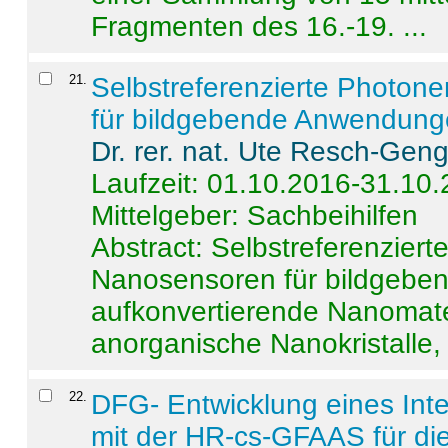
Fragmenten des 16.-19. ...
21
.
Selbstreferenzierte Photon
für bildgebende Anwendun
Dr. rer. nat. Ute Resch-Gen
Laufzeit: 01.10.2016-31.10
Mittelgeber: Sachbeihilfen
Abstract:
Selbstreferenzier
Nanosensoren für bildgeb
aufkonvertierende Nanomate
anorganische Nanokristalle, 
22
.
DFG- Entwicklung eines Int
mit der HR-cs-GFAAS für die