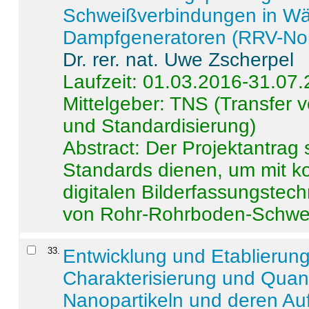
Schweißverbindungen in W
Dampfgeneratoren (RRV-No
Dr. rer. nat. Uwe Zscherpel
Laufzeit: 01.03.2016-31.07
Mittelgeber: TNS (Transfer
und Standardisierung)
Abstract:
Der Projektantrag 
Standards dienen, um mit k
digitalen Bilderfassungstec
von Rohr-Rohrboden-Schwei
33
.
Entwicklung und Etablierun
Charakterisierung und Quant
Nanopartikeln und deren Au