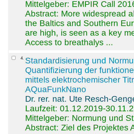
Mittelgeber: EMPIR Call 201
Abstract:
More widespread alc
the Baltics and Southern Eur
are high, is seen as a key m
Access to breathalys ...
4
.
Standardisierung und Norm
Quantifizierung der funktion
mittels elektrochemischer Ti
AQuaFunkNano
Dr. rer. nat. Ute Resch-Geng
Laufzeit: 01.12.2019-30.11.
Mittelgeber: Normung und St
Abstract:
Ziel des Projektes