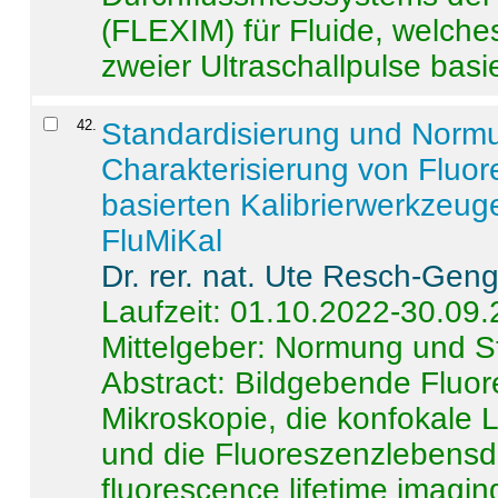
(FLEXIM) für Fluide, welche
zweier Ultraschallpulse basie
42
.
Standardisierung und Norm
Charakterisierung von Fluo
basierten Kalibrierwerkzeug
FluMiKal
Dr. rer. nat. Ute Resch-Gen
Laufzeit: 01.10.2022-30.09
Mittelgeber: Normung und S
Abstract:
Bildgebende Fluore
Mikroskopie, die konfokale
und die Fluoreszenzlebensd
fluorescence lifetime imaging