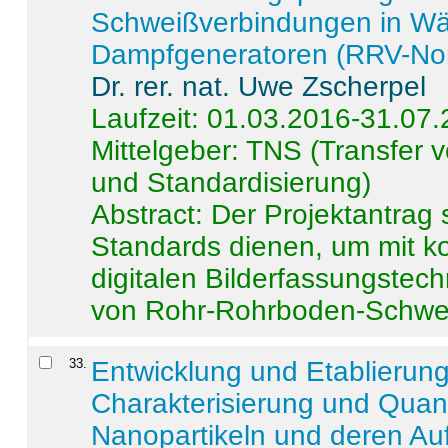
Schweißverbindungen in W
Dampfgeneratoren (RRV-No
Dr. rer. nat. Uwe Zscherpel
Laufzeit: 01.03.2016-31.07
Mittelgeber: TNS (Transfer
und Standardisierung)
Abstract:
Der Projektantrag 
Standards dienen, um mit k
digitalen Bilderfassungstec
von Rohr-Rohrboden-Schwei
33
.
Entwicklung und Etablierun
Charakterisierung und Quant
Nanopartikeln und deren Au