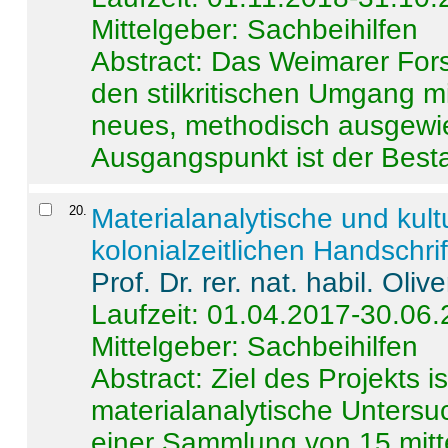
Mittelgeber: Sachbeihilfen
Abstract:
Das Weimarer Forsc
den stilkritischen Umgang m
neues, methodisch ausgewi
Ausgangspunkt ist der Besta
20
.
Materialanalytische und kul
kolonialzeitlichen Handschri
Prof. Dr. rer. nat. habil. Oli
Laufzeit: 01.04.2017-30.06
Mittelgeber: Sachbeihilfen
Abstract:
Ziel des Projekts i
materialanalytische Unters
einer Sammlung von 15 mitt