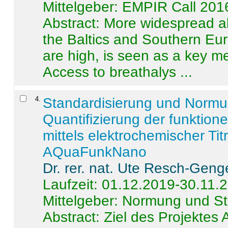
Mittelgeber: EMPIR Call 201
Abstract:
More widespread alc
the Baltics and Southern Eur
are high, is seen as a key m
Access to breathalys ...
4
.
Standardisierung und Norm
Quantifizierung der funktion
mittels elektrochemischer Ti
AQuaFunkNano
Dr. rer. nat. Ute Resch-Geng
Laufzeit: 01.12.2019-30.11.
Mittelgeber: Normung und St
Abstract:
Ziel des Projektes