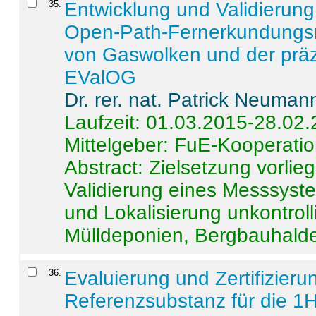
35
.
Entwicklung und Validierung 
Open-Path-Fernerkundungsm
von Gaswolken und der präz
EValOG
Dr. rer. nat. Patrick Neuman
Laufzeit: 01.03.2015-28.02
Mittelgeber: FuE-Kooperatio
Abstract:
Zielsetzung vorlie
Validierung eines Messsyst
und Lokalisierung unkontrol
Mülldeponien, Bergbauhalde
36
.
Evaluierung und Zertifizier
Referenzsubstanz für die 