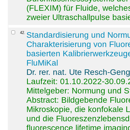
(FLEXIM) für Fluide, welche
zweier Ultraschallpulse basie
42
.
Standardisierung und Norm
Charakterisierung von Fluo
basierten Kalibrierwerkzeug
FluMiKal
Dr. rer. nat. Ute Resch-Gen
Laufzeit: 01.10.2022-30.09
Mittelgeber: Normung und S
Abstract:
Bildgebende Fluore
Mikroskopie, die konfokale
und die Fluoreszenzlebensd
fluorescence lifetime imaging