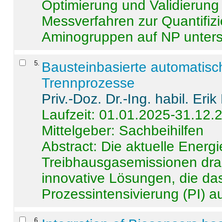
Optimierung und Validierun
Messverfahren zur Quantifiz
Aminogruppen auf NP untersch
5
.
Bausteinbasierte automatisc
Trennprozesse
Priv.-Doz. Dr.-Ing. habil. Eri
Laufzeit: 01.01.2025-31.12.
Mittelgeber: Sachbeihilfen
Abstract:
Die aktuelle Energi
Treibhausgasemissionen dras
innovative Lösungen, die das
Prozessintensivierung (PI) a
6
.