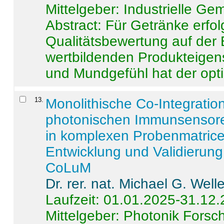
Mittelgeber: Industrielle G
Abstract:
Für Getränke erfol
Qualitätsbewertung auf der
wertbildenden Produkteige
und Mundgefühl hat der opti
13
.
Monolithische Co-Integrati
photonischen Immunsensore
in komplexen Probenmatrice
Entwicklung und Validieru
CoLuM
Dr. rer. nat. Michael G. Welle
Laufzeit: 01.01.2025-31.12
Mittelgeber: Photonik Fors