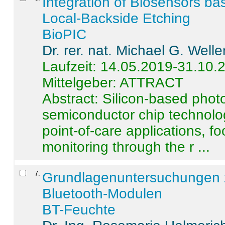
Integration of Biosensors ba
Local-Backside Etching
BioPIC
Dr. rer. nat. Michael G. Welle
Laufzeit: 14.05.2019-31.10.
Mittelgeber: ATTRACT
Abstract:
Silicon-based photo
semiconductor chip technolo
point-of-care applications, f
monitoring through the r ...
7
.
Grundlagenuntersuchungen 
Bluetooth-Modulen
BT-Feuchte