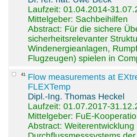
Laufzeit: 01.04.2014-31.07
Mittelgeber: Sachbeihilfen
Abstract:
Für die sichere Ü
sicherheitsrelevanter Strukt
Windenergieanlagen, Rumpf-
Flugzeugen) spielen in Compo
41
.
Flow measurements at EXtr
FLEXTemp
Dipl.-Ing. Thomas Heckel
Laufzeit: 01.07.2017-31.12
Mittelgeber: FuE-Kooperatio
Abstract:
Weiterentwicklun
Durchflussmesssystems der 