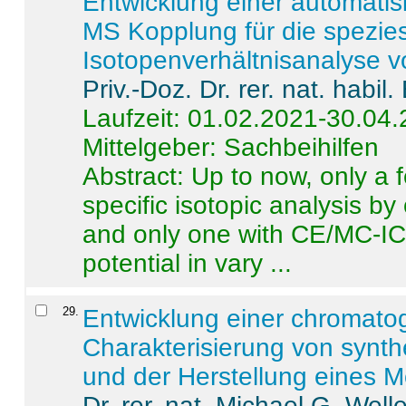
Entwicklung einer automatisi
MS Kopplung für die spezies
Isotopenverhältnisanalyse 
Priv.-Doz. Dr. rer. nat. habi
Laufzeit: 01.02.2021-30.04
Mittelgeber: Sachbeihilfen
Abstract:
Up to now, only a 
specific isotopic analysis 
and only one with CE/MC-ICP
potential in vary ...
29
.
Entwicklung einer chromat
Charakterisierung von synt
und der Herstellung eines M
Dr. rer. nat. Michael G. Welle