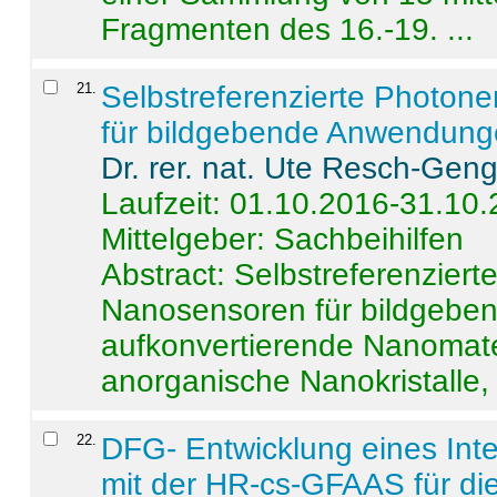
Fragmenten des 16.-19. ...
21
.
Selbstreferenzierte Photon
für bildgebende Anwendun
Dr. rer. nat. Ute Resch-Gen
Laufzeit: 01.10.2016-31.10
Mittelgeber: Sachbeihilfen
Abstract:
Selbstreferenzier
Nanosensoren für bildgeb
aufkonvertierende Nanomate
anorganische Nanokristalle, 
22
.
DFG- Entwicklung eines Int
mit der HR-cs-GFAAS für die