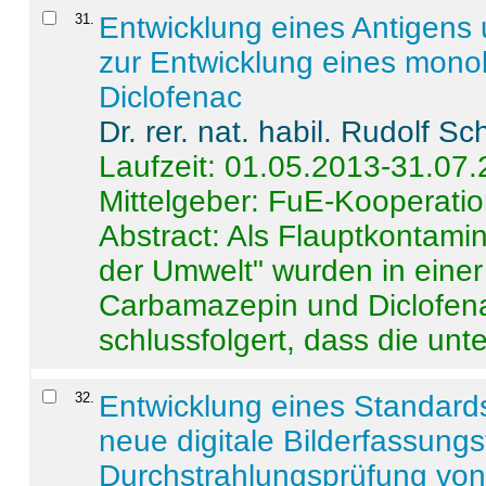
31
.
Entwicklung eines Antigens
zur Entwicklung eines monok
Diclofenac
Dr. rer. nat. habil. Rudolf S
Laufzeit: 01.05.2013-31.07
Mittelgeber: FuE-Kooperatio
Abstract:
Als Flauptkontamin
der Umwelt" wurden in ein
Carbamazepin und Diclofena
schlussfolgert, dass die unter
32
.
Entwicklung eines Standards
neue digitale Bilderfassungs
Durchstrahlungsprüfung vo