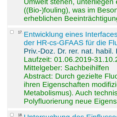
Umwelt stehen, unterliege
((Bio-)fouling), was im Beson
erheblichen Beeinträchtigung
17
.
Entwicklung eines Interface
der HR-cs-GFAAS für die Flu
Priv.-Doz. Dr. rer. nat. habi
Laufzeit: 01.06.2019-31.10
Mittelgeber: Sachbeihilfen
Abstract:
Durch gezielte Flu
ihren Eigenschaften modifizi
Metabolismus). Auch techni
Polyfluorierung neue Eigensc
18
.