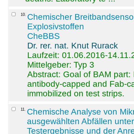
10
.
Chemischer Breitbandsenso
Explosivstoffen
CheBBS
Dr. rer. nat. Knut Rurack
Laufzeit: 01.06.2016-14.11
Mittelgeber: Typ 3
Abstract:
Goal of BAM part: 
antibody-capped and Fab-c
immobilized on test strips.
11
.
Chemische Analyse von Mik
ausgewählten Abfällen unter
Testergebnisse und der Anr