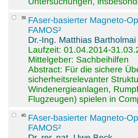
Untersuchungen, insbesonde
39
.
FAser-basierter Magneto-Op
FAMOS²
Dr.-Ing. Matthias Bartholmai
Laufzeit: 01.04.2014-31.03
Mittelgeber: Sachbeihilfen
Abstract:
Für die sichere Ü
sicherheitsrelevanter Strukt
Windenergieanlagen, Rumpf-
Flugzeugen) spielen in Compo
40
.
FAser-basierter Magneto-Op
FAMOS²
Dr. rer. nat. Uwe Beck