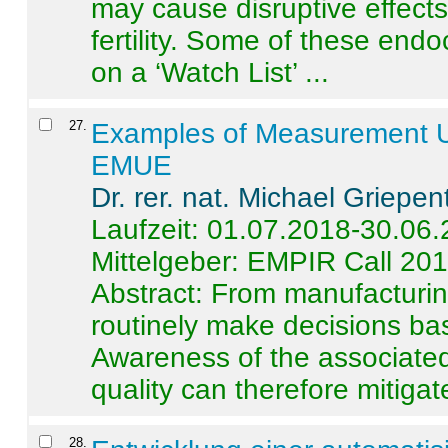
may cause disruptive effects
fertility. Some of these end
on a ‘Watch List’ ...
27
.
Examples of Measurement Un
EMUE
Dr. rer. nat. Michael Griepen
Laufzeit: 01.07.2018-30.06
Mittelgeber: EMPIR Call 20
Abstract:
From manufacturing
routinely make decisions b
Awareness of the associated
quality can therefore mitigate 
28
.