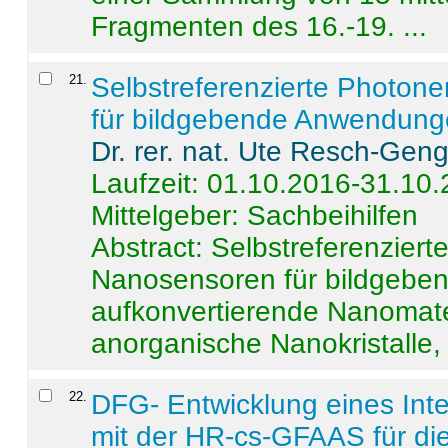
Fragmenten des 16.-19. ...
21
.
Selbstreferenzierte Photon
für bildgebende Anwendun
Dr. rer. nat. Ute Resch-Gen
Laufzeit: 01.10.2016-31.10
Mittelgeber: Sachbeihilfen
Abstract:
Selbstreferenzier
Nanosensoren für bildgeb
aufkonvertierende Nanomate
anorganische Nanokristalle, 
22
.
DFG- Entwicklung eines Int
mit der HR-cs-GFAAS für die