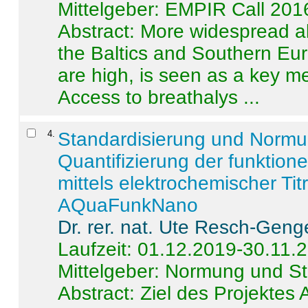
Mittelgeber: EMPIR Call 201
Abstract:
More widespread alc
the Baltics and Southern Eur
are high, is seen as a key m
Access to breathalys ...
4
.
Standardisierung und Norm
Quantifizierung der funktion
mittels elektrochemischer Ti
AQuaFunkNano
Dr. rer. nat. Ute Resch-Geng
Laufzeit: 01.12.2019-30.11.
Mittelgeber: Normung und St
Abstract:
Ziel des Projektes