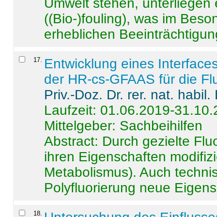
Umwelt stehen, unterliege
((Bio-)fouling), was im Beson
erheblichen Beeinträchtigung
17
.
Entwicklung eines Interface
der HR-cs-GFAAS für die Flu
Priv.-Doz. Dr. rer. nat. habi
Laufzeit: 01.06.2019-31.10
Mittelgeber: Sachbeihilfen
Abstract:
Durch gezielte Flu
ihren Eigenschaften modifizi
Metabolismus). Auch techni
Polyfluorierung neue Eigensc
18
.