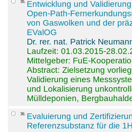
35
.
Entwicklung und Validierung 
Open-Path-Fernerkundungsm
von Gaswolken und der präz
EValOG
Dr. rer. nat. Patrick Neuman
Laufzeit: 01.03.2015-28.02
Mittelgeber: FuE-Kooperatio
Abstract:
Zielsetzung vorlie
Validierung eines Messsyst
und Lokalisierung unkontrol
Mülldeponien, Bergbauhalde
36
.
Evaluierung und Zertifizier
Referenzsubstanz für die 