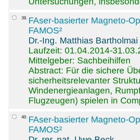
Untersuchungen, insbesonde
39
.
FAser-basierter Magneto-Op
FAMOS²
Dr.-Ing. Matthias Bartholmai
Laufzeit: 01.04.2014-31.03
Mittelgeber: Sachbeihilfen
Abstract:
Für die sichere Ü
sicherheitsrelevanter Strukt
Windenergieanlagen, Rumpf-
Flugzeugen) spielen in Compo
40
.
FAser-basierter Magneto-Op
FAMOS²
Dr. rer. nat. Uwe Beck