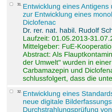
31
.
Entwicklung eines Antigens
zur Entwicklung eines monok
Diclofenac
Dr. rer. nat. habil. Rudolf S
Laufzeit: 01.05.2013-31.07
Mittelgeber: FuE-Kooperatio
Abstract:
Als Flauptkontamin
der Umwelt" wurden in ein
Carbamazepin und Diclofena
schlussfolgert, dass die unter
32
.
Entwicklung eines Standards
neue digitale Bilderfassungs
Durchstrahlungsprüfung vo