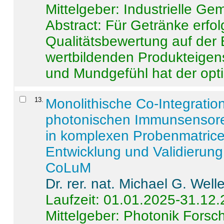
Mittelgeber: Industrielle G
Abstract:
Für Getränke erfol
Qualitätsbewertung auf der
wertbildenden Produkteige
und Mundgefühl hat der opti
13
.
Monolithische Co-Integrati
photonischen Immunsensore
in komplexen Probenmatrice
Entwicklung und Validieru
CoLuM
Dr. rer. nat. Michael G. Welle
Laufzeit: 01.01.2025-31.12
Mittelgeber: Photonik Fors