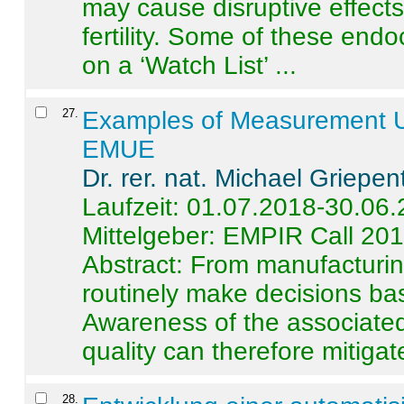
may cause disruptive effects
fertility. Some of these end
on a ‘Watch List’ ...
27
.
Examples of Measurement Un
EMUE
Dr. rer. nat. Michael Griepen
Laufzeit: 01.07.2018-30.06
Mittelgeber: EMPIR Call 20
Abstract:
From manufacturing
routinely make decisions b
Awareness of the associated
quality can therefore mitigate 
28
.