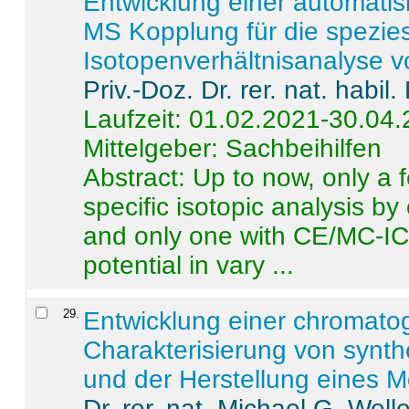
Entwicklung einer automatisi
MS Kopplung für die spezies
Isotopenverhältnisanalyse 
Priv.-Doz. Dr. rer. nat. habi
Laufzeit: 01.02.2021-30.04
Mittelgeber: Sachbeihilfen
Abstract:
Up to now, only a 
specific isotopic analysis 
and only one with CE/MC-ICP
potential in vary ...
29
.
Entwicklung einer chromat
Charakterisierung von synt
und der Herstellung eines M
Dr. rer. nat. Michael G. Welle