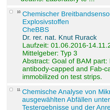
10
.
Chemischer Breitbandsenso
Explosivstoffen
CheBBS
Dr. rer. nat. Knut Rurack
Laufzeit: 01.06.2016-14.11
Mittelgeber: Typ 3
Abstract:
Goal of BAM part: 
antibody-capped and Fab-c
immobilized on test strips.
11
.
Chemische Analyse von Mik
ausgewählten Abfällen unter
Testergebnisse und der Anr