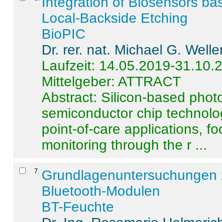
Integration of Biosensors ba
Local-Backside Etching
BioPIC
Dr. rer. nat. Michael G. Welle
Laufzeit: 14.05.2019-31.10.
Mittelgeber: ATTRACT
Abstract:
Silicon-based photo
semiconductor chip technolo
point-of-care applications, f
monitoring through the r ...
7
.
Grundlagenuntersuchungen 
Bluetooth-Modulen
BT-Feuchte