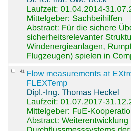
Laufzeit: 01.04.2014-31.07
Mittelgeber: Sachbeihilfen
Abstract:
Für die sichere Ü
sicherheitsrelevanter Strukt
Windenergieanlagen, Rumpf-
Flugzeugen) spielen in Compo
41
.
Flow measurements at EXtr
FLEXTemp
Dipl.-Ing. Thomas Heckel
Laufzeit: 01.07.2017-31.12
Mittelgeber: FuE-Kooperatio
Abstract:
Weiterentwicklun
Durchflussmesssystems der 