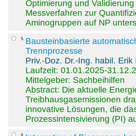
Optimierung und Validierun
Messverfahren zur Quantifiz
Aminogruppen auf NP untersch
5
.
Bausteinbasierte automatisc
Trennprozesse
Priv.-Doz. Dr.-Ing. habil. Eri
Laufzeit: 01.01.2025-31.12.
Mittelgeber: Sachbeihilfen
Abstract:
Die aktuelle Energi
Treibhausgasemissionen dras
innovative Lösungen, die das
Prozessintensivierung (PI) a
6
.