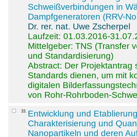
Schweißverbindungen in W
Dampfgeneratoren (RRV-No
Dr. rer. nat. Uwe Zscherpel
Laufzeit: 01.03.2016-31.07
Mittelgeber: TNS (Transfer
und Standardisierung)
Abstract:
Der Projektantrag 
Standards dienen, um mit k
digitalen Bilderfassungstec
von Rohr-Rohrboden-Schwei
33
.
Entwicklung und Etablierun
Charakterisierung und Quant
Nanopartikeln und deren Au