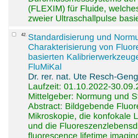
(FLEXIM) für Fluide, welche
zweier Ultraschallpulse basie
42
.
Standardisierung und Norm
Charakterisierung von Fluo
basierten Kalibrierwerkzeug
FluMiKal
Dr. rer. nat. Ute Resch-Gen
Laufzeit: 01.10.2022-30.09
Mittelgeber: Normung und S
Abstract:
Bildgebende Fluore
Mikroskopie, die konfokale
und die Fluoreszenzlebensd
fluorescence lifetime imaging