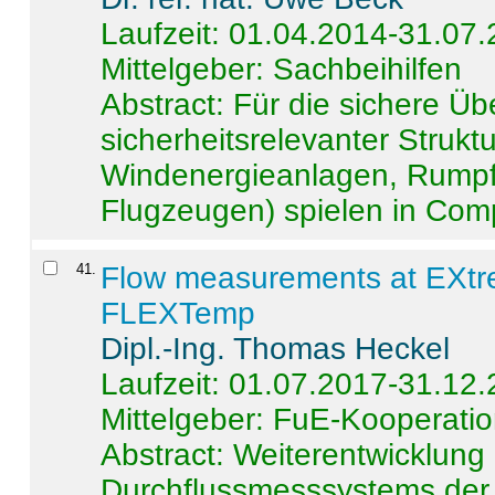
Laufzeit: 01.04.2014-31.07
Mittelgeber: Sachbeihilfen
Abstract:
Für die sichere Ü
sicherheitsrelevanter Strukt
Windenergieanlagen, Rumpf-
Flugzeugen) spielen in Compo
41
.
Flow measurements at EXtr
FLEXTemp
Dipl.-Ing. Thomas Heckel
Laufzeit: 01.07.2017-31.12
Mittelgeber: FuE-Kooperatio
Abstract:
Weiterentwicklun
Durchflussmesssystems der 