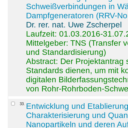
Schweißverbindungen in W
Dampfgeneratoren (RRV-No
Dr. rer. nat. Uwe Zscherpel
Laufzeit: 01.03.2016-31.07
Mittelgeber: TNS (Transfer
und Standardisierung)
Abstract:
Der Projektantrag 
Standards dienen, um mit k
digitalen Bilderfassungstec
von Rohr-Rohrboden-Schwei
33
.
Entwicklung und Etablierun
Charakterisierung und Quant
Nanopartikeln und deren Au