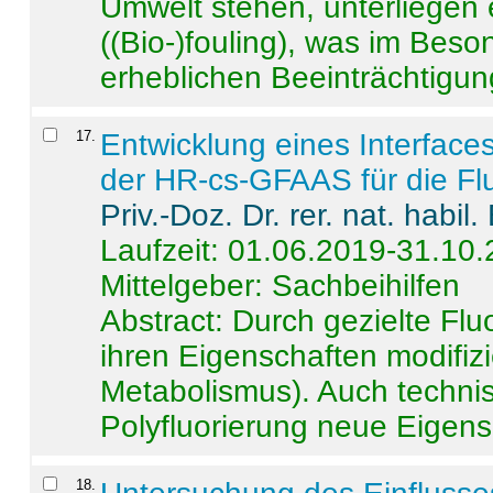
Umwelt stehen, unterliege
((Bio-)fouling), was im Beson
erheblichen Beeinträchtigung
17
.
Entwicklung eines Interface
der HR-cs-GFAAS für die Flu
Priv.-Doz. Dr. rer. nat. habi
Laufzeit: 01.06.2019-31.10
Mittelgeber: Sachbeihilfen
Abstract:
Durch gezielte Flu
ihren Eigenschaften modifizi
Metabolismus). Auch techni
Polyfluorierung neue Eigensc
18
.