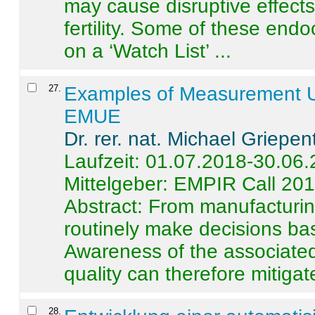
may cause disruptive effects
fertility. Some of these end
on a ‘Watch List’ ...
27
.
Examples of Measurement Un
EMUE
Dr. rer. nat. Michael Griepen
Laufzeit: 01.07.2018-30.06
Mittelgeber: EMPIR Call 20
Abstract:
From manufacturing
routinely make decisions b
Awareness of the associated
quality can therefore mitigate 
28
.