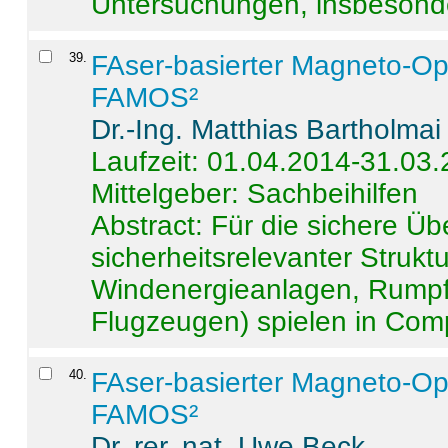
Untersuchungen, insbesonde
39
.
FAser-basierter Magneto-Op
FAMOS²
Dr.-Ing. Matthias Bartholmai
Laufzeit: 01.04.2014-31.03
Mittelgeber: Sachbeihilfen
Abstract:
Für die sichere Ü
sicherheitsrelevanter Strukt
Windenergieanlagen, Rumpf-
Flugzeugen) spielen in Compo
40
.
FAser-basierter Magneto-Op
FAMOS²
Dr. rer. nat. Uwe Beck