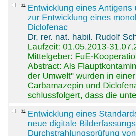
31
.
Entwicklung eines Antigens
zur Entwicklung eines monok
Diclofenac
Dr. rer. nat. habil. Rudolf S
Laufzeit: 01.05.2013-31.07
Mittelgeber: FuE-Kooperatio
Abstract:
Als Flauptkontamin
der Umwelt" wurden in ein
Carbamazepin und Diclofena
schlussfolgert, dass die unter
32
.
Entwicklung eines Standards
neue digitale Bilderfassungs
Durchstrahlungsprüfung vo