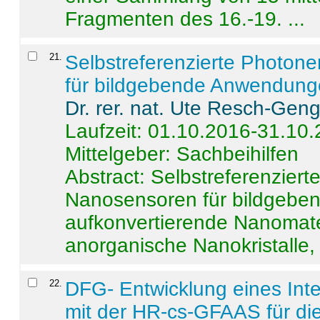
Fragmenten des 16.-19. ...
21
.
Selbstreferenzierte Photon
für bildgebende Anwendun
Dr. rer. nat. Ute Resch-Gen
Laufzeit: 01.10.2016-31.10
Mittelgeber: Sachbeihilfen
Abstract:
Selbstreferenzier
Nanosensoren für bildgeb
aufkonvertierende Nanomate
anorganische Nanokristalle, 
22
.
DFG- Entwicklung eines Int
mit der HR-cs-GFAAS für die