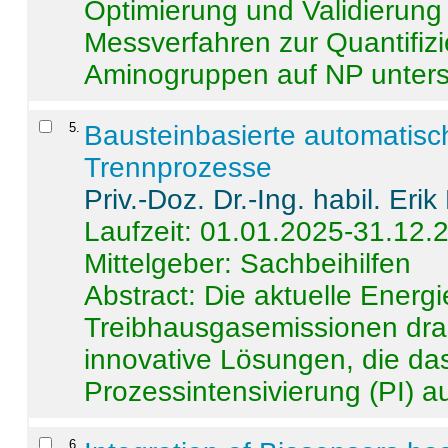
Optimierung und Validierun
Messverfahren zur Quantifiz
Aminogruppen auf NP untersch
5
.
Bausteinbasierte automatisc
Trennprozesse
Priv.-Doz. Dr.-Ing. habil. Eri
Laufzeit: 01.01.2025-31.12.
Mittelgeber: Sachbeihilfen
Abstract:
Die aktuelle Energi
Treibhausgasemissionen dras
innovative Lösungen, die das
Prozessintensivierung (PI) a
6
.