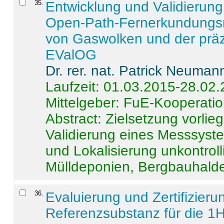
35
.
Entwicklung und Validierung 
Open-Path-Fernerkundungsm
von Gaswolken und der präz
EValOG
Dr. rer. nat. Patrick Neuman
Laufzeit: 01.03.2015-28.02
Mittelgeber: FuE-Kooperatio
Abstract:
Zielsetzung vorlie
Validierung eines Messsyst
und Lokalisierung unkontrol
Mülldeponien, Bergbauhalde
36
.
Evaluierung und Zertifizier
Referenzsubstanz für die 