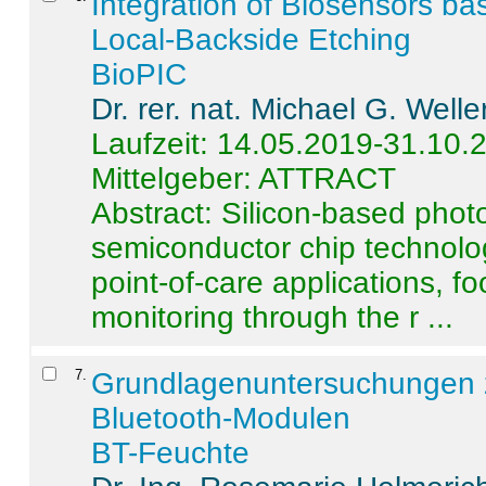
Integration of Biosensors ba
Local-Backside Etching
BioPIC
Dr. rer. nat. Michael G. Welle
Laufzeit: 14.05.2019-31.10.
Mittelgeber: ATTRACT
Abstract:
Silicon-based photo
semiconductor chip technolo
point-of-care applications, f
monitoring through the r ...
7
.
Grundlagenuntersuchungen 
Bluetooth-Modulen
BT-Feuchte