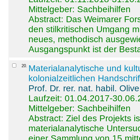
Mittelgeber: Sachbeihilfen
Abstract:
Das Weimarer Forsc
den stilkritischen Umgang m
neues, methodisch ausgewi
Ausgangspunkt ist der Besta
20
.
Materialanalytische und kul
kolonialzeitlichen Handschri
Prof. Dr. rer. nat. habil. Oli
Laufzeit: 01.04.2017-30.06
Mittelgeber: Sachbeihilfen
Abstract:
Ziel des Projekts i
materialanalytische Unters
einer Sammlung von 15 mitt