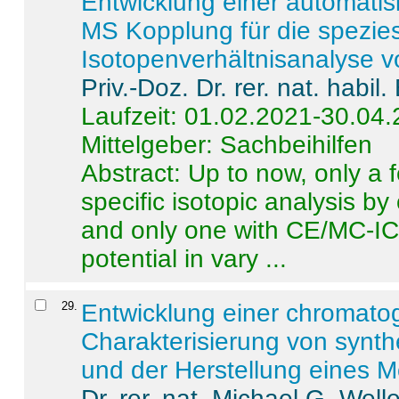
Entwicklung einer automatisi
MS Kopplung für die spezies
Isotopenverhältnisanalyse 
Priv.-Doz. Dr. rer. nat. habi
Laufzeit: 01.02.2021-30.04
Mittelgeber: Sachbeihilfen
Abstract:
Up to now, only a 
specific isotopic analysis 
and only one with CE/MC-ICP
potential in vary ...
29
.
Entwicklung einer chromat
Charakterisierung von synt
und der Herstellung eines M
Dr. rer. nat. Michael G. Welle