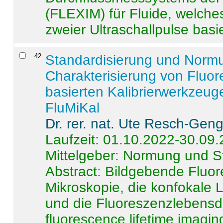
(FLEXIM) für Fluide, welche
zweier Ultraschallpulse basie
42
.
Standardisierung und Norm
Charakterisierung von Fluo
basierten Kalibrierwerkzeug
FluMiKal
Dr. rer. nat. Ute Resch-Gen
Laufzeit: 01.10.2022-30.09
Mittelgeber: Normung und S
Abstract:
Bildgebende Fluore
Mikroskopie, die konfokale
und die Fluoreszenzlebensd
fluorescence lifetime imaging