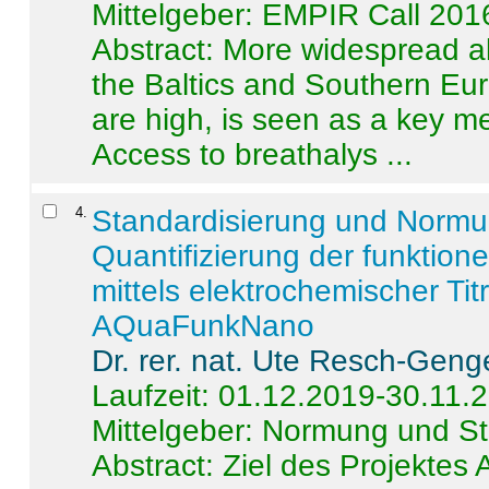
Mittelgeber: EMPIR Call 201
Abstract:
More widespread alc
the Baltics and Southern Eur
are high, is seen as a key m
Access to breathalys ...
4
.
Standardisierung und Norm
Quantifizierung der funktion
mittels elektrochemischer Ti
AQuaFunkNano
Dr. rer. nat. Ute Resch-Geng
Laufzeit: 01.12.2019-30.11.
Mittelgeber: Normung und St
Abstract:
Ziel des Projektes