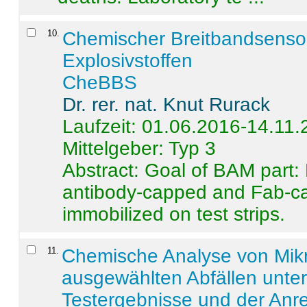
10
.
Chemischer Breitbandsenso
Explosivstoffen
CheBBS
Dr. rer. nat. Knut Rurack
Laufzeit: 01.06.2016-14.11
Mittelgeber: Typ 3
Abstract:
Goal of BAM part: 
antibody-capped and Fab-c
immobilized on test strips.
11
.
Chemische Analyse von Mik
ausgewählten Abfällen unter
Testergebnisse und der Anr