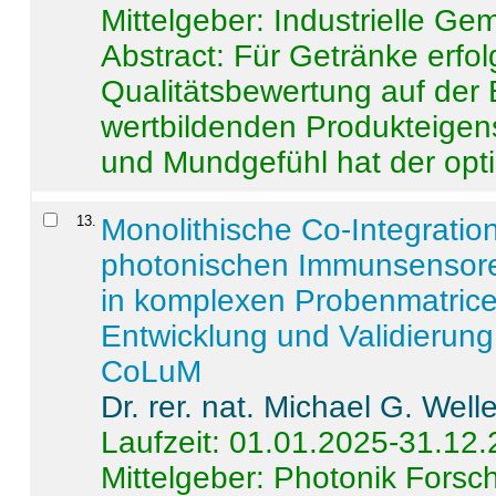
Mittelgeber: Industrielle G
Abstract:
Für Getränke erfol
Qualitätsbewertung auf der
wertbildenden Produkteige
und Mundgefühl hat der opti
13
.
Monolithische Co-Integrati
photonischen Immunsensore
in komplexen Probenmatrice
Entwicklung und Validieru
CoLuM
Dr. rer. nat. Michael G. Welle
Laufzeit: 01.01.2025-31.12
Mittelgeber: Photonik Fors