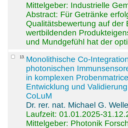
Mittelgeber: Industrielle G
Abstract:
Für Getränke erfol
Qualitätsbewertung auf der
wertbildenden Produkteige
und Mundgefühl hat der opti
13
.
Monolithische Co-Integrati
photonischen Immunsensore
in komplexen Probenmatrice
Entwicklung und Validieru
CoLuM
Dr. rer. nat. Michael G. Welle
Laufzeit: 01.01.2025-31.12
Mittelgeber: Photonik Fors