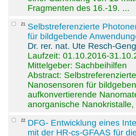
Fragmenten des 16.-19. ...
21
.
Selbstreferenzierte Photon
für bildgebende Anwendun
Dr. rer. nat. Ute Resch-Gen
Laufzeit: 01.10.2016-31.10
Mittelgeber: Sachbeihilfen
Abstract:
Selbstreferenzier
Nanosensoren für bildgeb
aufkonvertierende Nanomate
anorganische Nanokristalle, 
22
.
DFG- Entwicklung eines Int
mit der HR-cs-GFAAS für die