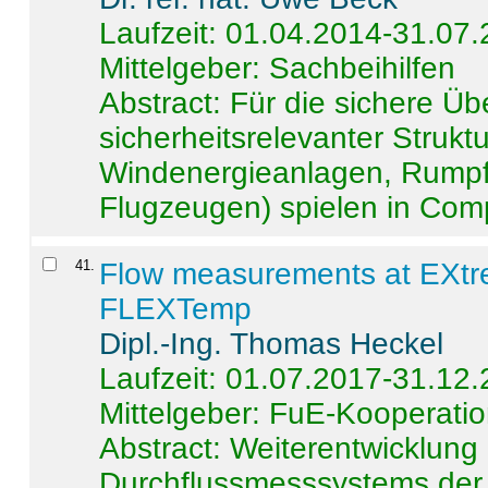
Laufzeit: 01.04.2014-31.07
Mittelgeber: Sachbeihilfen
Abstract:
Für die sichere Ü
sicherheitsrelevanter Strukt
Windenergieanlagen, Rumpf-
Flugzeugen) spielen in Compo
41
.
Flow measurements at EXtr
FLEXTemp
Dipl.-Ing. Thomas Heckel
Laufzeit: 01.07.2017-31.12
Mittelgeber: FuE-Kooperatio
Abstract:
Weiterentwicklun
Durchflussmesssystems der 