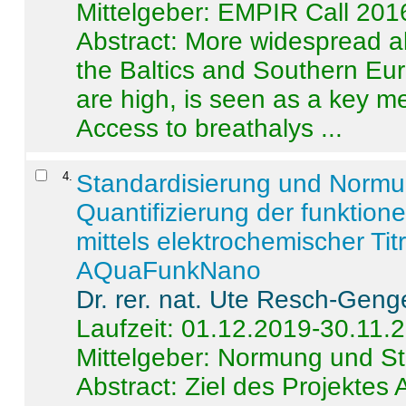
Mittelgeber: EMPIR Call 201
Abstract:
More widespread alc
the Baltics and Southern Eur
are high, is seen as a key m
Access to breathalys ...
4
.
Standardisierung und Norm
Quantifizierung der funktion
mittels elektrochemischer Ti
AQuaFunkNano
Dr. rer. nat. Ute Resch-Geng
Laufzeit: 01.12.2019-30.11.
Mittelgeber: Normung und St
Abstract:
Ziel des Projektes