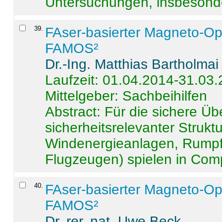
Untersuchungen, insbesonde
39
.
FAser-basierter Magneto-Op
FAMOS²
Dr.-Ing. Matthias Bartholmai
Laufzeit: 01.04.2014-31.03
Mittelgeber: Sachbeihilfen
Abstract:
Für die sichere Ü
sicherheitsrelevanter Strukt
Windenergieanlagen, Rumpf-
Flugzeugen) spielen in Compo
40
.
FAser-basierter Magneto-Op
FAMOS²
Dr. rer. nat. Uwe Beck