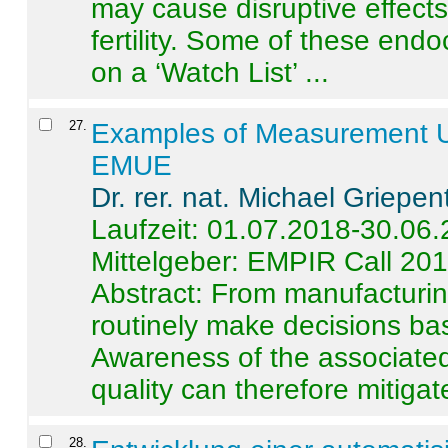
may cause disruptive effects
fertility. Some of these end
on a ‘Watch List’ ...
27
.
Examples of Measurement Un
EMUE
Dr. rer. nat. Michael Griepen
Laufzeit: 01.07.2018-30.06
Mittelgeber: EMPIR Call 20
Abstract:
From manufacturing
routinely make decisions b
Awareness of the associated
quality can therefore mitigate 
28
.