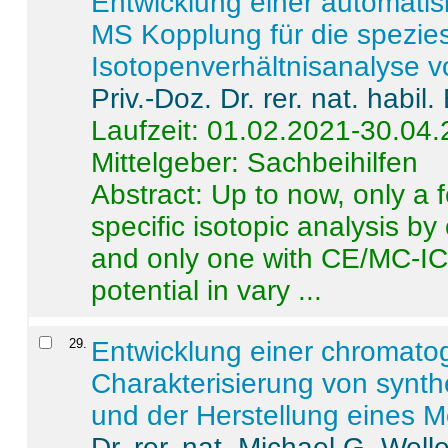
Entwicklung einer automatisi
MS Kopplung für die spezies
Isotopenverhältnisanalyse 
Priv.-Doz. Dr. rer. nat. habi
Laufzeit: 01.02.2021-30.04
Mittelgeber: Sachbeihilfen
Abstract:
Up to now, only a 
specific isotopic analysis 
and only one with CE/MC-ICP
potential in vary ...
29
.
Entwicklung einer chromat
Charakterisierung von synt
und der Herstellung eines M
Dr. rer. nat. Michael G. Welle