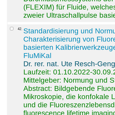
(FLEXIM) für Fluide, welche
zweier Ultraschallpulse basie
42
.
Standardisierung und Norm
Charakterisierung von Fluo
basierten Kalibrierwerkzeug
FluMiKal
Dr. rer. nat. Ute Resch-Gen
Laufzeit: 01.10.2022-30.09
Mittelgeber: Normung und S
Abstract:
Bildgebende Fluore
Mikroskopie, die konfokale
und die Fluoreszenzlebensd
fluorescence lifetime imaging