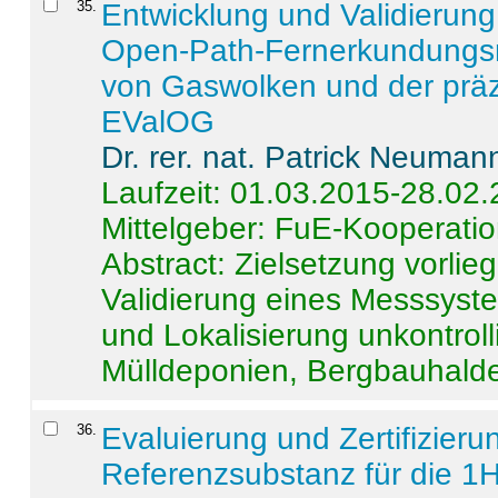
35
.
Entwicklung und Validierung 
Open-Path-Fernerkundungsm
von Gaswolken und der präz
EValOG
Dr. rer. nat. Patrick Neuman
Laufzeit: 01.03.2015-28.02
Mittelgeber: FuE-Kooperatio
Abstract:
Zielsetzung vorlie
Validierung eines Messsyst
und Lokalisierung unkontrol
Mülldeponien, Bergbauhalde
36
.
Evaluierung und Zertifizier
Referenzsubstanz für die 