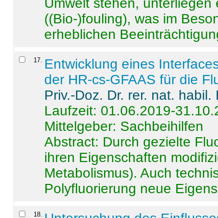
Umwelt stehen, unterliege
((Bio-)fouling), was im Beson
erheblichen Beeinträchtigung
17
.
Entwicklung eines Interface
der HR-cs-GFAAS für die Flu
Priv.-Doz. Dr. rer. nat. habi
Laufzeit: 01.06.2019-31.10
Mittelgeber: Sachbeihilfen
Abstract:
Durch gezielte Flu
ihren Eigenschaften modifizi
Metabolismus). Auch techni
Polyfluorierung neue Eigensc
18
.