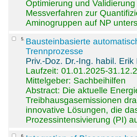
Optimierung und Validierun
Messverfahren zur Quantifiz
Aminogruppen auf NP untersch
5
.
Bausteinbasierte automatisc
Trennprozesse
Priv.-Doz. Dr.-Ing. habil. Eri
Laufzeit: 01.01.2025-31.12.
Mittelgeber: Sachbeihilfen
Abstract:
Die aktuelle Energi
Treibhausgasemissionen dras
innovative Lösungen, die das
Prozessintensivierung (PI) a
6
.