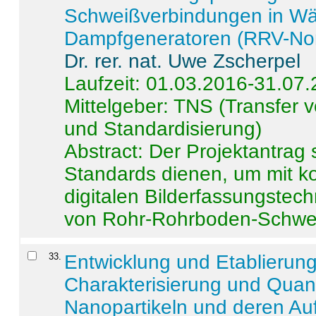
Schweißverbindungen in W
Dampfgeneratoren (RRV-No
Dr. rer. nat. Uwe Zscherpel
Laufzeit: 01.03.2016-31.07
Mittelgeber: TNS (Transfer
und Standardisierung)
Abstract:
Der Projektantrag 
Standards dienen, um mit k
digitalen Bilderfassungstec
von Rohr-Rohrboden-Schwei
33
.
Entwicklung und Etablierun
Charakterisierung und Quant
Nanopartikeln und deren Au