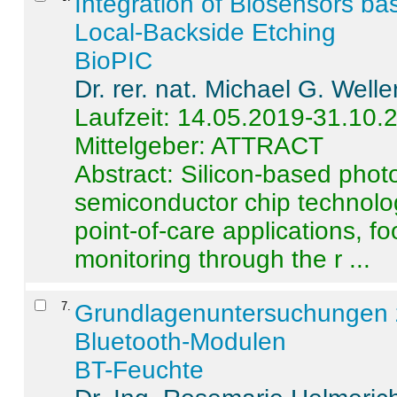
Integration of Biosensors ba
Local-Backside Etching
BioPIC
Dr. rer. nat. Michael G. Welle
Laufzeit: 14.05.2019-31.10.
Mittelgeber: ATTRACT
Abstract:
Silicon-based photo
semiconductor chip technolo
point-of-care applications, f
monitoring through the r ...
7
.
Grundlagenuntersuchungen 
Bluetooth-Modulen
BT-Feuchte