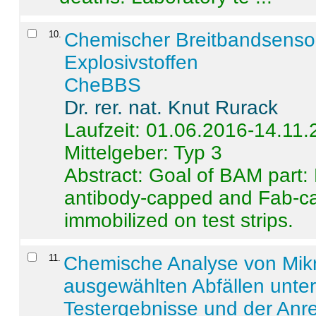
10
.
Chemischer Breitbandsenso
Explosivstoffen
CheBBS
Dr. rer. nat. Knut Rurack
Laufzeit: 01.06.2016-14.11
Mittelgeber: Typ 3
Abstract:
Goal of BAM part: 
antibody-capped and Fab-c
immobilized on test strips.
11
.
Chemische Analyse von Mik
ausgewählten Abfällen unter
Testergebnisse und der Anr