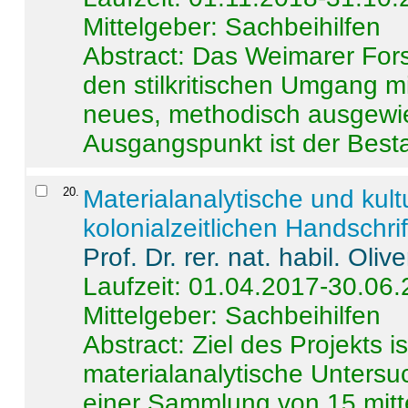
Mittelgeber: Sachbeihilfen
Abstract:
Das Weimarer Forsc
den stilkritischen Umgang m
neues, methodisch ausgewi
Ausgangspunkt ist der Besta
20
.
Materialanalytische und kul
kolonialzeitlichen Handschri
Prof. Dr. rer. nat. habil. Oli
Laufzeit: 01.04.2017-30.06
Mittelgeber: Sachbeihilfen
Abstract:
Ziel des Projekts i
materialanalytische Unters
einer Sammlung von 15 mitt