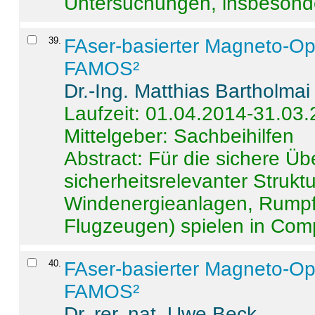
Untersuchungen, insbesonde
39
.
FAser-basierter Magneto-Op
FAMOS²
Dr.-Ing. Matthias Bartholmai
Laufzeit: 01.04.2014-31.03
Mittelgeber: Sachbeihilfen
Abstract:
Für die sichere Ü
sicherheitsrelevanter Strukt
Windenergieanlagen, Rumpf-
Flugzeugen) spielen in Compo
40
.
FAser-basierter Magneto-Op
FAMOS²
Dr. rer. nat. Uwe Beck