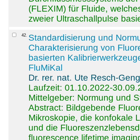
(FLEXIM) für Fluide, welche
zweier Ultraschallpulse basie
42
.
Standardisierung und Norm
Charakterisierung von Fluo
basierten Kalibrierwerkzeug
FluMiKal
Dr. rer. nat. Ute Resch-Gen
Laufzeit: 01.10.2022-30.09
Mittelgeber: Normung und S
Abstract:
Bildgebende Fluore
Mikroskopie, die konfokale
und die Fluoreszenzlebensd
fluorescence lifetime imaging