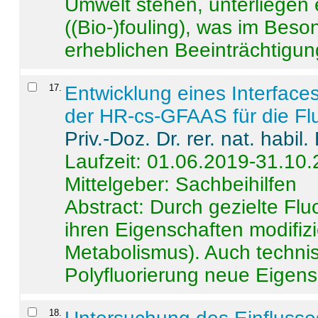
Umwelt stehen, unterliege
((Bio-)fouling), was im Beson
erheblichen Beeinträchtigung
17
.
Entwicklung eines Interface
der HR-cs-GFAAS für die Flu
Priv.-Doz. Dr. rer. nat. habi
Laufzeit: 01.06.2019-31.10
Mittelgeber: Sachbeihilfen
Abstract:
Durch gezielte Flu
ihren Eigenschaften modifizi
Metabolismus). Auch techni
Polyfluorierung neue Eigensc
18
.