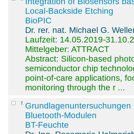
Integration of Biosensors ba
Local-Backside Etching
BioPIC
Dr. rer. nat. Michael G. Welle
Laufzeit: 14.05.2019-31.10.
Mittelgeber: ATTRACT
Abstract:
Silicon-based photo
semiconductor chip technolo
point-of-care applications, f
monitoring through the r ...
7
.
Grundlagenuntersuchungen 
Bluetooth-Modulen
BT-Feuchte