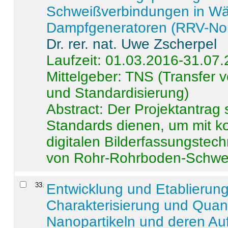
Schweißverbindungen in W
Dampfgeneratoren (RRV-No
Dr. rer. nat. Uwe Zscherpel
Laufzeit: 01.03.2016-31.07
Mittelgeber: TNS (Transfer
und Standardisierung)
Abstract:
Der Projektantrag 
Standards dienen, um mit k
digitalen Bilderfassungstec
von Rohr-Rohrboden-Schwei
33
.
Entwicklung und Etablierun
Charakterisierung und Quant
Nanopartikeln und deren Au