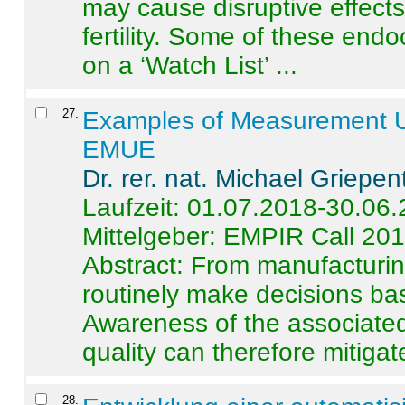
may cause disruptive effects
fertility. Some of these end
on a ‘Watch List’ ...
27
.
Examples of Measurement Un
EMUE
Dr. rer. nat. Michael Griepen
Laufzeit: 01.07.2018-30.06
Mittelgeber: EMPIR Call 20
Abstract:
From manufacturing
routinely make decisions b
Awareness of the associated
quality can therefore mitigate 
28
.