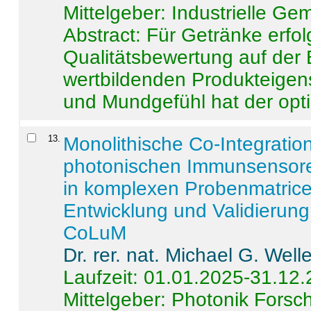
Mittelgeber: Industrielle G
Abstract:
Für Getränke erfol
Qualitätsbewertung auf der
wertbildenden Produkteige
und Mundgefühl hat der opti
13
.
Monolithische Co-Integrati
photonischen Immunsensore
in komplexen Probenmatrice
Entwicklung und Validieru
CoLuM
Dr. rer. nat. Michael G. Welle
Laufzeit: 01.01.2025-31.12
Mittelgeber: Photonik Fors