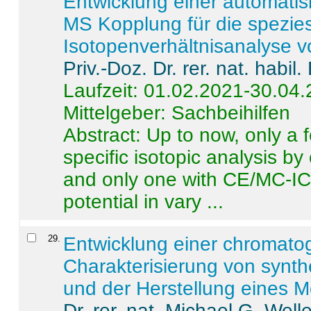
Entwicklung einer automatisi
MS Kopplung für die spezies
Isotopenverhältnisanalyse 
Priv.-Doz. Dr. rer. nat. habi
Laufzeit: 01.02.2021-30.04
Mittelgeber: Sachbeihilfen
Abstract:
Up to now, only a 
specific isotopic analysis 
and only one with CE/MC-ICP
potential in vary ...
29
.
Entwicklung einer chromat
Charakterisierung von synt
und der Herstellung eines M
Dr. rer. nat. Michael G. Welle