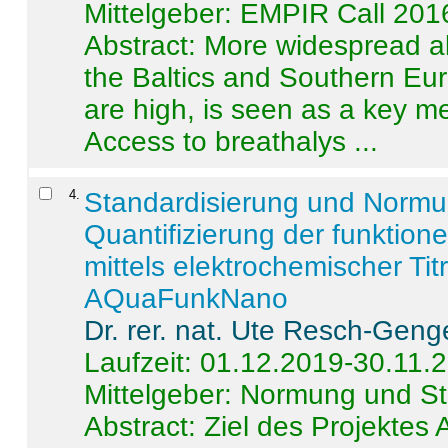
Mittelgeber: EMPIR Call 201
Abstract:
More widespread alc
the Baltics and Southern Eur
are high, is seen as a key m
Access to breathalys ...
4
.
Standardisierung und Norm
Quantifizierung der funktion
mittels elektrochemischer Ti
AQuaFunkNano
Dr. rer. nat. Ute Resch-Geng
Laufzeit: 01.12.2019-30.11.
Mittelgeber: Normung und St
Abstract:
Ziel des Projektes