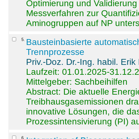
Optimierung und Validierun
Messverfahren zur Quantifiz
Aminogruppen auf NP untersch
5
.
Bausteinbasierte automatisc
Trennprozesse
Priv.-Doz. Dr.-Ing. habil. Eri
Laufzeit: 01.01.2025-31.12.
Mittelgeber: Sachbeihilfen
Abstract:
Die aktuelle Energi
Treibhausgasemissionen dras
innovative Lösungen, die das
Prozessintensivierung (PI) a
6
.