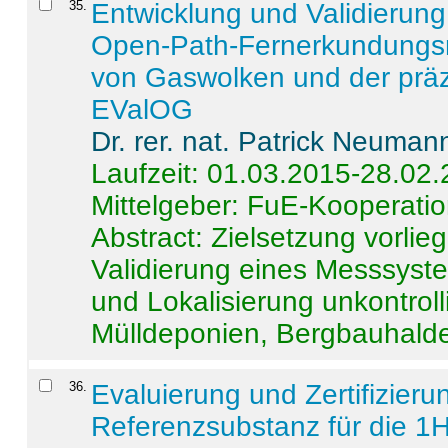
35
.
Entwicklung und Validierung 
Open-Path-Fernerkundungsm
von Gaswolken und der präz
EValOG
Dr. rer. nat. Patrick Neuman
Laufzeit: 01.03.2015-28.02
Mittelgeber: FuE-Kooperatio
Abstract:
Zielsetzung vorlie
Validierung eines Messsyst
und Lokalisierung unkontrol
Mülldeponien, Bergbauhalde
36
.
Evaluierung und Zertifizier
Referenzsubstanz für die 