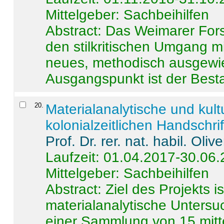
Mittelgeber: Sachbeihilfen
Abstract:
Das Weimarer Forsc
den stilkritischen Umgang m
neues, methodisch ausgewi
Ausgangspunkt ist der Besta
20
.
Materialanalytische und kul
kolonialzeitlichen Handschri
Prof. Dr. rer. nat. habil. Oli
Laufzeit: 01.04.2017-30.06
Mittelgeber: Sachbeihilfen
Abstract:
Ziel des Projekts i
materialanalytische Unters
einer Sammlung von 15 mitt