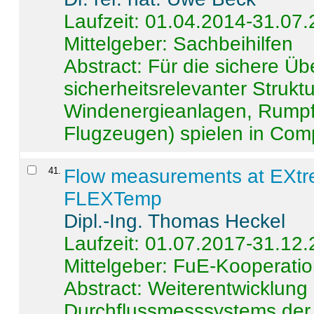
Laufzeit: 01.04.2014-31.07
Mittelgeber: Sachbeihilfen
Abstract:
Für die sichere Ü
sicherheitsrelevanter Strukt
Windenergieanlagen, Rumpf-
Flugzeugen) spielen in Compo
41
.
Flow measurements at EXtr
FLEXTemp
Dipl.-Ing. Thomas Heckel
Laufzeit: 01.07.2017-31.12
Mittelgeber: FuE-Kooperatio
Abstract:
Weiterentwicklun
Durchflussmesssystems der 