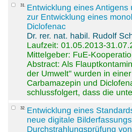
31
.
Entwicklung eines Antigens
zur Entwicklung eines monok
Diclofenac
Dr. rer. nat. habil. Rudolf S
Laufzeit: 01.05.2013-31.07
Mittelgeber: FuE-Kooperatio
Abstract:
Als Flauptkontamin
der Umwelt" wurden in ein
Carbamazepin und Diclofena
schlussfolgert, dass die unter
32
.
Entwicklung eines Standards
neue digitale Bilderfassungs
Durchstrahlungsprüfung vo