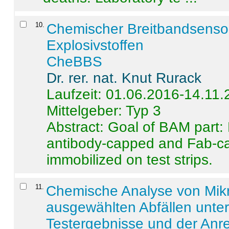
10
.
Chemischer Breitbandsenso
Explosivstoffen
CheBBS
Dr. rer. nat. Knut Rurack
Laufzeit: 01.06.2016-14.11
Mittelgeber: Typ 3
Abstract:
Goal of BAM part: 
antibody-capped and Fab-c
immobilized on test strips.
11
.
Chemische Analyse von Mik
ausgewählten Abfällen unter
Testergebnisse und der Anr