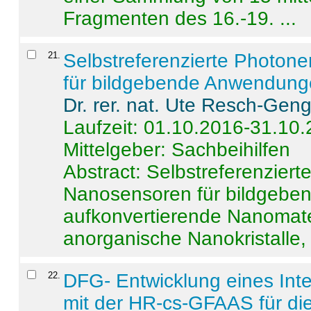
Fragmenten des 16.-19. ...
21
.
Selbstreferenzierte Photon
für bildgebende Anwendun
Dr. rer. nat. Ute Resch-Gen
Laufzeit: 01.10.2016-31.10
Mittelgeber: Sachbeihilfen
Abstract:
Selbstreferenzier
Nanosensoren für bildgeb
aufkonvertierende Nanomate
anorganische Nanokristalle, 
22
.
DFG- Entwicklung eines Int
mit der HR-cs-GFAAS für die