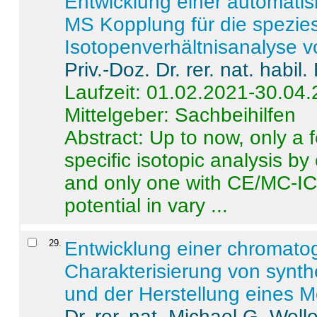
Entwicklung einer automatisi
MS Kopplung für die spezies
Isotopenverhältnisanalyse 
Priv.-Doz. Dr. rer. nat. habi
Laufzeit: 01.02.2021-30.04
Mittelgeber: Sachbeihilfen
Abstract:
Up to now, only a 
specific isotopic analysis 
and only one with CE/MC-ICP
potential in vary ...
29
.
Entwicklung einer chromat
Charakterisierung von synt
und der Herstellung eines M
Dr. rer. nat. Michael G. Welle