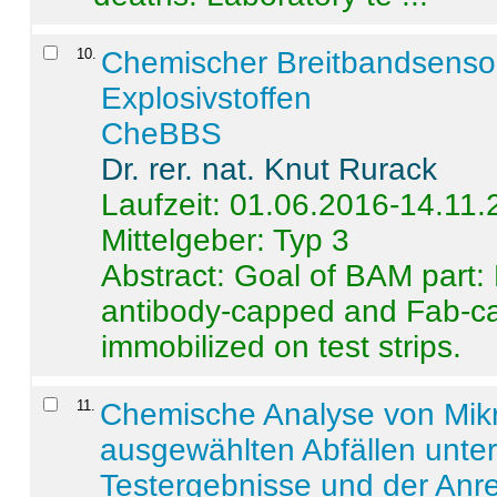
10
.
Chemischer Breitbandsenso
Explosivstoffen
CheBBS
Dr. rer. nat. Knut Rurack
Laufzeit: 01.06.2016-14.11
Mittelgeber: Typ 3
Abstract:
Goal of BAM part: 
antibody-capped and Fab-c
immobilized on test strips.
11
.
Chemische Analyse von Mik
ausgewählten Abfällen unter
Testergebnisse und der Anr