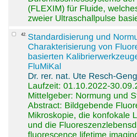
(FLEXIM) für Fluide, welche
zweier Ultraschallpulse basie
42
.
Standardisierung und Norm
Charakterisierung von Fluo
basierten Kalibrierwerkzeug
FluMiKal
Dr. rer. nat. Ute Resch-Gen
Laufzeit: 01.10.2022-30.09
Mittelgeber: Normung und S
Abstract:
Bildgebende Fluore
Mikroskopie, die konfokale
und die Fluoreszenzlebensd
fluorescence lifetime imaging