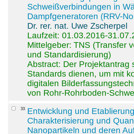
Schweißverbindungen in W
Dampfgeneratoren (RRV-No
Dr. rer. nat. Uwe Zscherpel
Laufzeit: 01.03.2016-31.07
Mittelgeber: TNS (Transfer
und Standardisierung)
Abstract:
Der Projektantrag 
Standards dienen, um mit k
digitalen Bilderfassungstec
von Rohr-Rohrboden-Schwei
33
.
Entwicklung und Etablierun
Charakterisierung und Quant
Nanopartikeln und deren Au