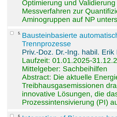
Optimierung und Validierun
Messverfahren zur Quantifiz
Aminogruppen auf NP untersch
5
.
Bausteinbasierte automatisc
Trennprozesse
Priv.-Doz. Dr.-Ing. habil. Eri
Laufzeit: 01.01.2025-31.12.
Mittelgeber: Sachbeihilfen
Abstract:
Die aktuelle Energi
Treibhausgasemissionen dras
innovative Lösungen, die das
Prozessintensivierung (PI) a
6
.