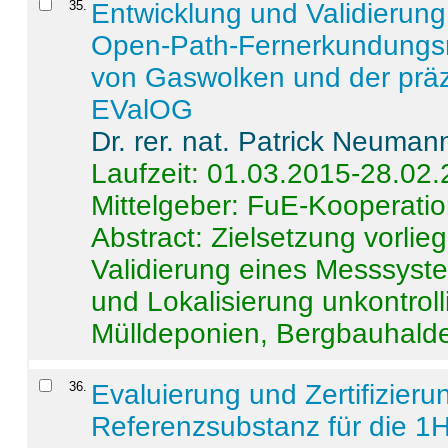
35
.
Entwicklung und Validierung 
Open-Path-Fernerkundungsm
von Gaswolken und der präz
EValOG
Dr. rer. nat. Patrick Neuman
Laufzeit: 01.03.2015-28.02
Mittelgeber: FuE-Kooperatio
Abstract:
Zielsetzung vorlie
Validierung eines Messsyst
und Lokalisierung unkontrol
Mülldeponien, Bergbauhalde
36
.
Evaluierung und Zertifizier
Referenzsubstanz für die 