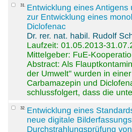
31
.
Entwicklung eines Antigens
zur Entwicklung eines monok
Diclofenac
Dr. rer. nat. habil. Rudolf S
Laufzeit: 01.05.2013-31.07
Mittelgeber: FuE-Kooperatio
Abstract:
Als Flauptkontamin
der Umwelt" wurden in ein
Carbamazepin und Diclofena
schlussfolgert, dass die unter
32
.
Entwicklung eines Standards
neue digitale Bilderfassungs
Durchstrahlungsprüfung vo