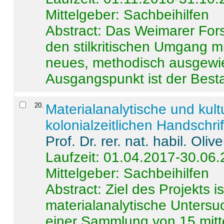
Mittelgeber: Sachbeihilfen
Abstract:
Das Weimarer Forsc
den stilkritischen Umgang m
neues, methodisch ausgewi
Ausgangspunkt ist der Besta
20
.
Materialanalytische und kul
kolonialzeitlichen Handschri
Prof. Dr. rer. nat. habil. Oli
Laufzeit: 01.04.2017-30.06
Mittelgeber: Sachbeihilfen
Abstract:
Ziel des Projekts i
materialanalytische Unters
einer Sammlung von 15 mitt