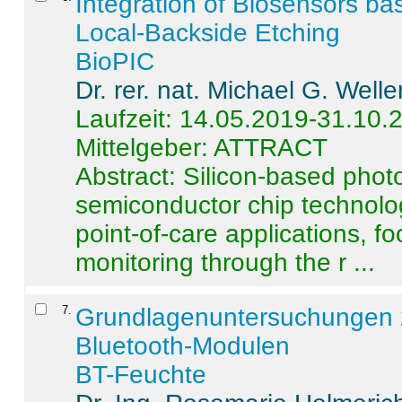
Integration of Biosensors ba
Local-Backside Etching
BioPIC
Dr. rer. nat. Michael G. Welle
Laufzeit: 14.05.2019-31.10.
Mittelgeber: ATTRACT
Abstract:
Silicon-based photo
semiconductor chip technolo
point-of-care applications, f
monitoring through the r ...
7
.
Grundlagenuntersuchungen 
Bluetooth-Modulen
BT-Feuchte