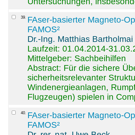
Untersuchungen, insbesonde
39
.
FAser-basierter Magneto-Op
FAMOS²
Dr.-Ing. Matthias Bartholmai
Laufzeit: 01.04.2014-31.03
Mittelgeber: Sachbeihilfen
Abstract:
Für die sichere Ü
sicherheitsrelevanter Strukt
Windenergieanlagen, Rumpf-
Flugzeugen) spielen in Compo
40
.
FAser-basierter Magneto-Op
FAMOS²
Dr. rer. nat. Uwe Beck