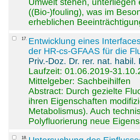
Umwelt stehen, unterliege
((Bio-)fouling), was im Beson
erheblichen Beeinträchtigung
17
.
Entwicklung eines Interface
der HR-cs-GFAAS für die Flu
Priv.-Doz. Dr. rer. nat. habi
Laufzeit: 01.06.2019-31.10
Mittelgeber: Sachbeihilfen
Abstract:
Durch gezielte Flu
ihren Eigenschaften modifizi
Metabolismus). Auch techni
Polyfluorierung neue Eigensc
18
.