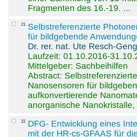
Fragmenten des 16.-19. ...
21
.
Selbstreferenzierte Photon
für bildgebende Anwendun
Dr. rer. nat. Ute Resch-Gen
Laufzeit: 01.10.2016-31.10
Mittelgeber: Sachbeihilfen
Abstract:
Selbstreferenzier
Nanosensoren für bildgeb
aufkonvertierende Nanomate
anorganische Nanokristalle, 
22
.
DFG- Entwicklung eines Int
mit der HR-cs-GFAAS für die