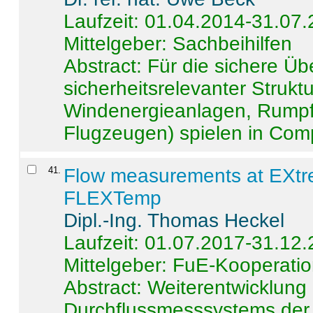
Laufzeit: 01.04.2014-31.07
Mittelgeber: Sachbeihilfen
Abstract:
Für die sichere Ü
sicherheitsrelevanter Strukt
Windenergieanlagen, Rumpf-
Flugzeugen) spielen in Compo
41
.
Flow measurements at EXtr
FLEXTemp
Dipl.-Ing. Thomas Heckel
Laufzeit: 01.07.2017-31.12
Mittelgeber: FuE-Kooperatio
Abstract:
Weiterentwicklun
Durchflussmesssystems der 