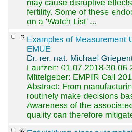
may cause disruptive effects
fertility. Some of these end
on a ‘Watch List’ ...
27
.
Examples of Measurement Un
EMUE
Dr. rer. nat. Michael Griepen
Laufzeit: 01.07.2018-30.06
Mittelgeber: EMPIR Call 20
Abstract:
From manufacturing
routinely make decisions b
Awareness of the associated
quality can therefore mitigate 
28
.