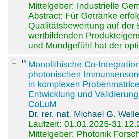
Mittelgeber: Industrielle G
Abstract:
Für Getränke erfol
Qualitätsbewertung auf der
wertbildenden Produkteige
und Mundgefühl hat der opti
13
.
Monolithische Co-Integrati
photonischen Immunsensore
in komplexen Probenmatrice
Entwicklung und Validieru
CoLuM
Dr. rer. nat. Michael G. Welle
Laufzeit: 01.01.2025-31.12
Mittelgeber: Photonik Fors