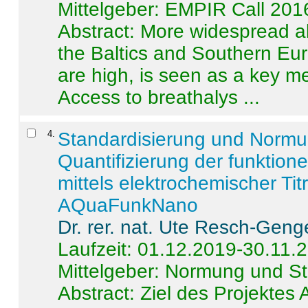
Mittelgeber: EMPIR Call 201
Abstract:
More widespread alc
the Baltics and Southern Eur
are high, is seen as a key m
Access to breathalys ...
4
.
Standardisierung und Norm
Quantifizierung der funktion
mittels elektrochemischer Ti
AQuaFunkNano
Dr. rer. nat. Ute Resch-Geng
Laufzeit: 01.12.2019-30.11.
Mittelgeber: Normung und St
Abstract:
Ziel des Projektes