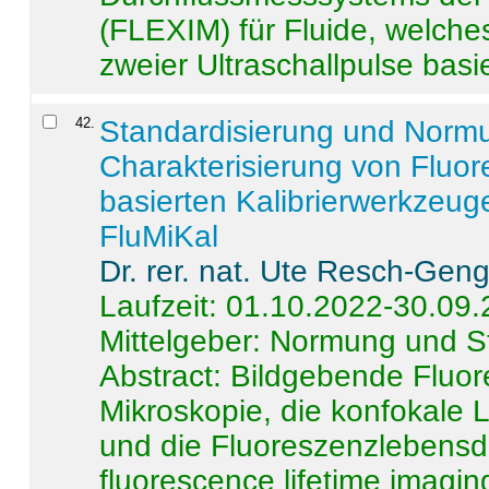
(FLEXIM) für Fluide, welche
zweier Ultraschallpulse basie
42
.
Standardisierung und Norm
Charakterisierung von Fluo
basierten Kalibrierwerkzeug
FluMiKal
Dr. rer. nat. Ute Resch-Gen
Laufzeit: 01.10.2022-30.09
Mittelgeber: Normung und S
Abstract:
Bildgebende Fluore
Mikroskopie, die konfokale
und die Fluoreszenzlebensd
fluorescence lifetime imaging