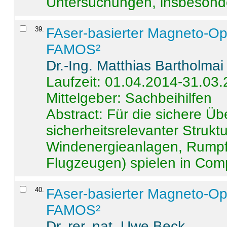
Untersuchungen, insbesonde
39
.
FAser-basierter Magneto-Op
FAMOS²
Dr.-Ing. Matthias Bartholmai
Laufzeit: 01.04.2014-31.03
Mittelgeber: Sachbeihilfen
Abstract:
Für die sichere Ü
sicherheitsrelevanter Strukt
Windenergieanlagen, Rumpf-
Flugzeugen) spielen in Compo
40
.
FAser-basierter Magneto-Op
FAMOS²
Dr. rer. nat. Uwe Beck