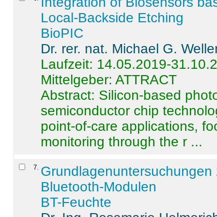
Integration of Biosensors ba
Local-Backside Etching
BioPIC
Dr. rer. nat. Michael G. Welle
Laufzeit: 14.05.2019-31.10.
Mittelgeber: ATTRACT
Abstract:
Silicon-based photo
semiconductor chip technolo
point-of-care applications, f
monitoring through the r ...
7
.
Grundlagenuntersuchungen 
Bluetooth-Modulen
BT-Feuchte