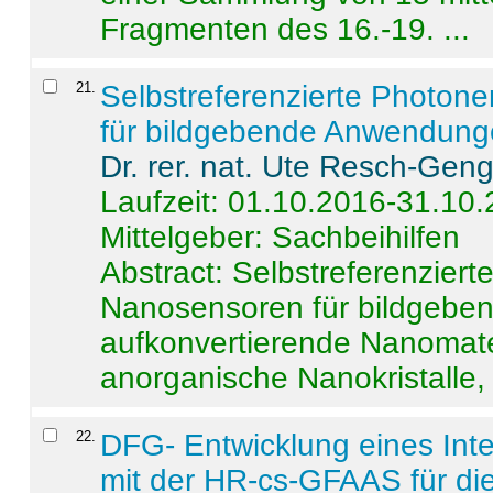
Fragmenten des 16.-19. ...
21
.
Selbstreferenzierte Photon
für bildgebende Anwendun
Dr. rer. nat. Ute Resch-Gen
Laufzeit: 01.10.2016-31.10
Mittelgeber: Sachbeihilfen
Abstract:
Selbstreferenzier
Nanosensoren für bildgeb
aufkonvertierende Nanomate
anorganische Nanokristalle, 
22
.
DFG- Entwicklung eines Int
mit der HR-cs-GFAAS für die