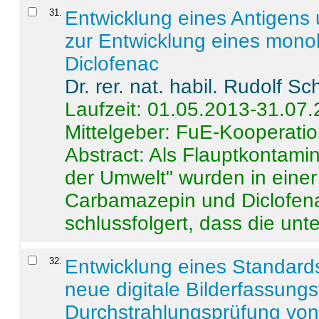
31
.
Entwicklung eines Antigens
zur Entwicklung eines monok
Diclofenac
Dr. rer. nat. habil. Rudolf S
Laufzeit: 01.05.2013-31.07
Mittelgeber: FuE-Kooperatio
Abstract:
Als Flauptkontamin
der Umwelt" wurden in ein
Carbamazepin und Diclofena
schlussfolgert, dass die unter
32
.
Entwicklung eines Standards
neue digitale Bilderfassungs
Durchstrahlungsprüfung vo