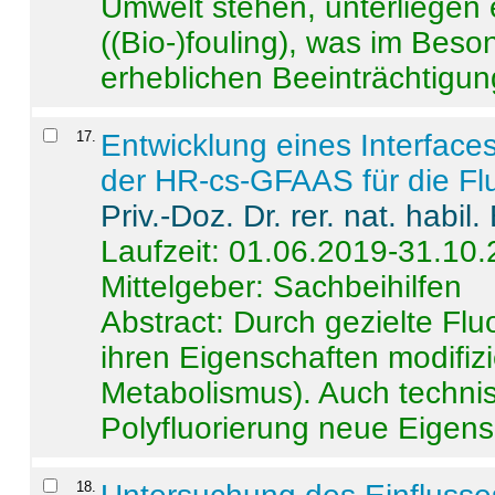
Umwelt stehen, unterliege
((Bio-)fouling), was im Beson
erheblichen Beeinträchtigung
17
.
Entwicklung eines Interface
der HR-cs-GFAAS für die Flu
Priv.-Doz. Dr. rer. nat. habi
Laufzeit: 01.06.2019-31.10
Mittelgeber: Sachbeihilfen
Abstract:
Durch gezielte Flu
ihren Eigenschaften modifizi
Metabolismus). Auch techni
Polyfluorierung neue Eigensc
18
.