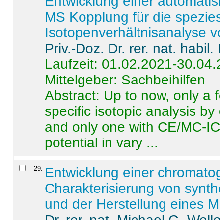
Entwicklung einer automatisi
MS Kopplung für die spezies
Isotopenverhältnisanalyse 
Priv.-Doz. Dr. rer. nat. habi
Laufzeit: 01.02.2021-30.04
Mittelgeber: Sachbeihilfen
Abstract:
Up to now, only a 
specific isotopic analysis 
and only one with CE/MC-ICP
potential in vary ...
29
.
Entwicklung einer chromat
Charakterisierung von synt
und der Herstellung eines M
Dr. rer. nat. Michael G. Welle