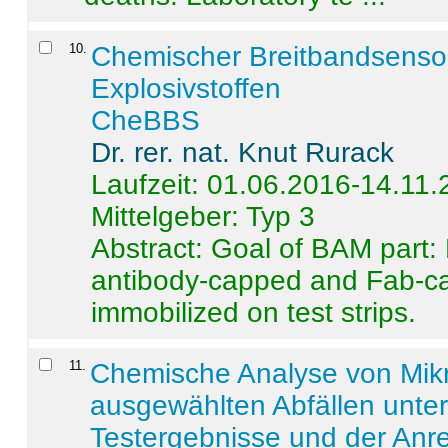
10
.
Chemischer Breitbandsenso
Explosivstoffen
CheBBS
Dr. rer. nat. Knut Rurack
Laufzeit: 01.06.2016-14.11
Mittelgeber: Typ 3
Abstract:
Goal of BAM part: 
antibody-capped and Fab-c
immobilized on test strips.
11
.
Chemische Analyse von Mik
ausgewählten Abfällen unter
Testergebnisse und der Anr