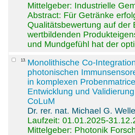
Mittelgeber: Industrielle G
Abstract:
Für Getränke erfol
Qualitätsbewertung auf der
wertbildenden Produkteige
und Mundgefühl hat der opti
13
.
Monolithische Co-Integrati
photonischen Immunsensore
in komplexen Probenmatrice
Entwicklung und Validieru
CoLuM
Dr. rer. nat. Michael G. Welle
Laufzeit: 01.01.2025-31.12
Mittelgeber: Photonik Fors