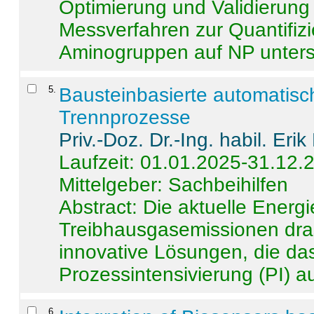
Optimierung und Validierun
Messverfahren zur Quantifiz
Aminogruppen auf NP untersch
5
.
Bausteinbasierte automatisc
Trennprozesse
Priv.-Doz. Dr.-Ing. habil. Eri
Laufzeit: 01.01.2025-31.12.
Mittelgeber: Sachbeihilfen
Abstract:
Die aktuelle Energi
Treibhausgasemissionen dras
innovative Lösungen, die das
Prozessintensivierung (PI) a
6
.