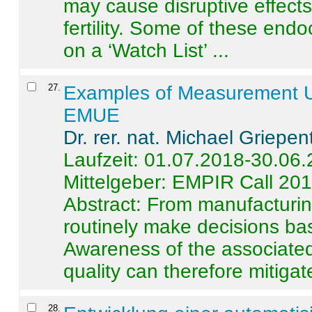
may cause disruptive effects
fertility. Some of these end
on a ‘Watch List’ ...
27
.
Examples of Measurement Un
EMUE
Dr. rer. nat. Michael Griepen
Laufzeit: 01.07.2018-30.06
Mittelgeber: EMPIR Call 20
Abstract:
From manufacturing
routinely make decisions b
Awareness of the associated
quality can therefore mitigate 
28
.