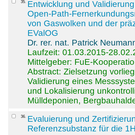
35
.
Entwicklung und Validierung 
Open-Path-Fernerkundungsm
von Gaswolken und der präz
EValOG
Dr. rer. nat. Patrick Neuman
Laufzeit: 01.03.2015-28.02
Mittelgeber: FuE-Kooperatio
Abstract:
Zielsetzung vorlie
Validierung eines Messsyst
und Lokalisierung unkontrol
Mülldeponien, Bergbauhalde
36
.
Evaluierung und Zertifizier
Referenzsubstanz für die 