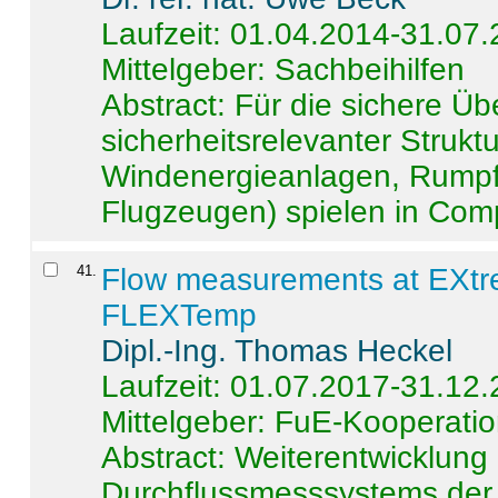
Laufzeit: 01.04.2014-31.07
Mittelgeber: Sachbeihilfen
Abstract:
Für die sichere Ü
sicherheitsrelevanter Strukt
Windenergieanlagen, Rumpf-
Flugzeugen) spielen in Compo
41
.
Flow measurements at EXtr
FLEXTemp
Dipl.-Ing. Thomas Heckel
Laufzeit: 01.07.2017-31.12
Mittelgeber: FuE-Kooperatio
Abstract:
Weiterentwicklun
Durchflussmesssystems der 