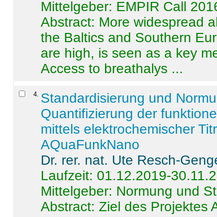
Mittelgeber: EMPIR Call 201
Abstract:
More widespread alc
the Baltics and Southern Eur
are high, is seen as a key m
Access to breathalys ...
4
.
Standardisierung und Norm
Quantifizierung der funktion
mittels elektrochemischer Ti
AQuaFunkNano
Dr. rer. nat. Ute Resch-Geng
Laufzeit: 01.12.2019-30.11.
Mittelgeber: Normung und St
Abstract:
Ziel des Projektes