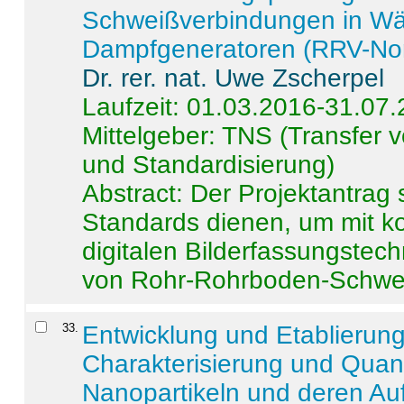
Schweißverbindungen in W
Dampfgeneratoren (RRV-No
Dr. rer. nat. Uwe Zscherpel
Laufzeit: 01.03.2016-31.07
Mittelgeber: TNS (Transfer
und Standardisierung)
Abstract:
Der Projektantrag 
Standards dienen, um mit k
digitalen Bilderfassungstec
von Rohr-Rohrboden-Schwei
33
.
Entwicklung und Etablierun
Charakterisierung und Quant
Nanopartikeln und deren Au