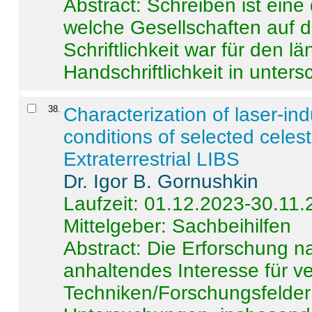
Abstract:
Schreiben ist eine 
welche Gesellschaften auf d
Schriftlichkeit war für den l
Handschriftlichkeit in untersc
38
.
Characterization of laser-i
conditions of selected celest
Extraterrestrial LIBS
Dr. Igor B. Gornushkin
Laufzeit: 01.12.2023-30.11
Mittelgeber: Sachbeihilfen
Abstract:
Die Erforschung na
anhaltendes Interesse für v
Techniken/Forschungsfelder 