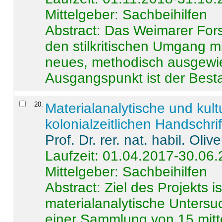
Mittelgeber: Sachbeihilfen
Abstract:
Das Weimarer Forsc
den stilkritischen Umgang m
neues, methodisch ausgewi
Ausgangspunkt ist der Besta
20
.
Materialanalytische und kul
kolonialzeitlichen Handschri
Prof. Dr. rer. nat. habil. Oli
Laufzeit: 01.04.2017-30.06
Mittelgeber: Sachbeihilfen
Abstract:
Ziel des Projekts i
materialanalytische Unters
einer Sammlung von 15 mitt